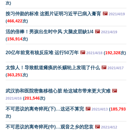
次)
按习仲勋的标准 这图片证明习近平已病入膏肓
🖼️
2021/4/19
(
466,422
次)
活的倍棒！男孩出生时中风 大脑皮层缺1/4
🖼️
2021/4/19
(
156,914
次)
20亿年前竟有核反应堆 运行50万年
🖼️
(
192,328
次)
2021/4/18
太惊人！导致航道瘫痪的长赐轮上发现了什么
🖼️
2021/4/17
(
363,251
次)
武汉协和医院密集移植心脏 给这城市带来更大灾难
🖼️
(
201,546
次)
2021/4/16
不可思议的离奇猝死(下)…这还不算完
🖼️
(
185,793
2021/4/13
次)
不可思议的离奇猝死(中)…观音之乡的悲哀
🖼️
2021/4/12