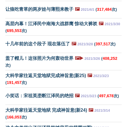
让狼吃青草的两岁娃与薄熙来教子
🖼️
(
317,484
次)
2021/4/1
高层内幕！江泽民中南海大战群鹰 惊动大裤衩
🖼️
2021/3/30
(
695,553
次)
十几年前的这个段子 现在落伍了
🖼️
(
397,517
次)
2021/3/28
盖了帽儿！这张照片为何轰动世界
🖼️▶️
(
408,252
2021/3/26
次)
大科学家往返天堂地狱完成神旨意(新25)
🖼️
2021/3/23
(
191,457
次)
小笑话：宋祖英垄断江泽民的绝招
🖼️
(
497,678
次)
2021/3/23
大科学家往返天堂地狱 完成神旨意(新24)
🖼️
2021/3/14
(
166,053
次)