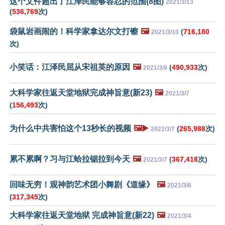
这个文件超出了江泽民能够容忍的范围(8图)
2021/3/13
(
536,769
次)
袋鼠岩画闹的！科学家拿达尔文打镲
🖼️
(
716,180
2021/3/10
次)
小笑话：江泽民屈从宋祖英的原因
🖼️
(
490,933
次)
2021/3/9
大科学家往返天堂地狱完成神旨意(新23)
🖼️
2021/3/7
(
156,493
次)
为什么中共害怕这个13秒长的视频
🖼️▶️
(
265,988
次)
2021/3/7
累不累啊？习与江蛤拉锯拉到今天
🖼️
(
367,418
次)
2021/3/7
回味无穷！观神韵艺术团小舞剧《道缘》
🖼️
2021/3/6
(
317,345
次)
大科学家往返天堂地狱 完成神旨意(新22)
🖼️
2021/3/4