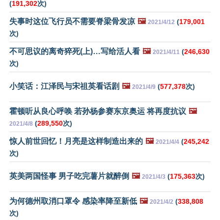
(
191,302
次)
失事时这位飞行员不需要脊梁骨发凉
🖼️
(
179,001
2021/4/12
次)
不可思议的离奇猝死(上)…写给活人看
🖼️
(
246,630
2021/4/11
次)
小笑话：江泽民与宋祖英看话剧
🖼️
(
577,378
次)
2021/4/9
霍顿听从良心呼唤 若孙杨参赛东京奥运 将再度抗议
🖼️
(
289,550
次)
2021/4/8
惊人前世回忆！月亮是这样制造出来的
🖼️
(
245,242
2021/4/4
次)
英美两国怪事 男子吃完薯片就醉倒
🖼️
(
175,363
次)
2021/4/3
为何德州取消口罩令 感染率降至新低
🖼️
(
338,808
2021/4/2
次)