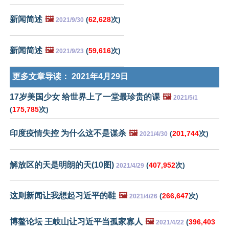
新闻简述
🖼️
(
62,628
次)
2021/9/30
新闻简述
🖼️
(
59,616
次)
2021/9/23
更多文章导读：
2021年4月29日
17岁美国少女 给世界上了一堂最珍贵的课
🖼️
2021/5/1
(
175,785
次)
印度疫情失控 为什么这不是谋杀
🖼️
(
201,744
次)
2021/4/30
解放区的天是明朗的天(10图)
(
407,952
次)
2021/4/29
这则新闻让我想起习近平的鞋
🖼️
(
266,647
次)
2021/4/26
博鳌论坛 王岐山让习近平当孤家寡人
🖼️
(
396,403
2021/4/22