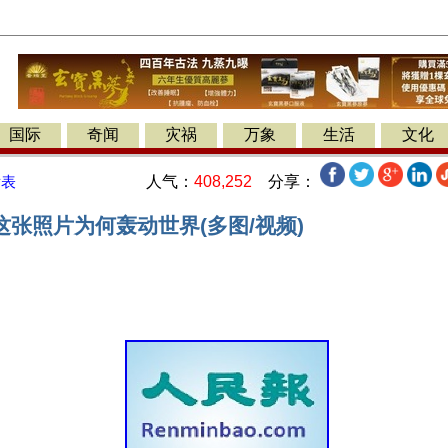
国际
奇闻
灾祸
万象
生活
文化
人气：
408,252
分享：
发表
张照片为何轰动世界(多图/视频)