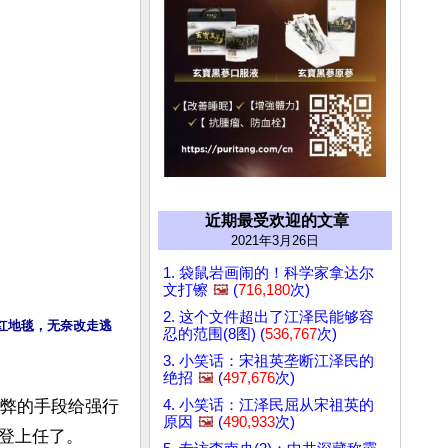
近期最受欢迎的文章
2021年3月26日
1. 袋鼠岩画闹的！科学家拿达尔
文打镲
🖼️
(
716,180
次)
2. 这个文件超出了江泽民能够容
红地毯，无奈改走逃
忍的范围(8图) (
536,767
次)
3. 小笑话：宋祖英垄断江泽民的
绝招
🖼️
(
497,676
次)
4. 小笑话：江泽民屈从宋祖英的
舞弊的手段给强行
原因
🖼️
(
490,933
次)
登上任了。
