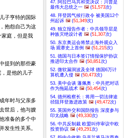
47. 阿拉巴马共和党决议：川普是
最伟大总统之一
🖼️
(
51,573
次)
48. 拜登因气候行政令 被美国12个
儿子亨特的国际
州起诉
🖼️
(
51,349
次)
，抱怨自己为这
49. 独立报告作者：中共领导层是
种族灭绝设计者
🖼️
(
51,307
次)
个家庭，但是我
50. 东京奥运会将禁止海外观众入
场 观赛史上首例
🖼️
(
51,215
次)
51. 德国与日本签订情报保护协议
推进印太合作
🖼️
(
50,851
次)
中提到的那些豪
52. 微软漏洞波及全球 德国6万计
宅，是他的儿子
算机遭入侵
🖼️
(
50,473
次)
53. 美中会谈 蓬佩奥：中共把对话
作为拖延战术
🖼️
(
50,454
次)
54. 德州检察长：将用一切法律途
成年时与父亲多
径阻拜登激进政策
🖼️
(
49,472
次)
去世后，他与嫂
55. 英国外交和国防报告 深度参与
印太战略
🖼️
(
49,330
次)
他准备的多个中
56. 中共反制裁 欧盟叫停审议中欧
并发生性关系。
投资协议
🖼️
(
49,291
次)
57. 拒中企收购 乌克兰将马达西奇