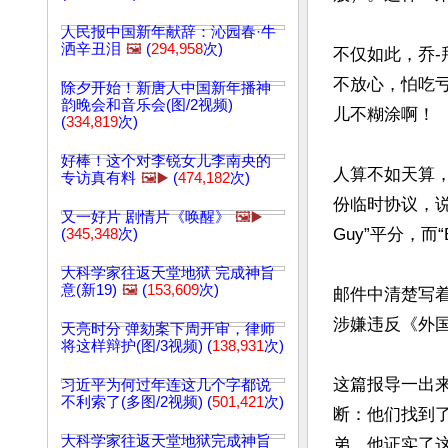
人民报中国新年献辞：沁园春·牛
洒辛丑泪
🖼️
(
294,958
次)
不仅如此，乔
不放心，怕吃
除夕开始！新唐人中国新年播神
韵晚会和音乐会(图/2视频)
儿不糊涂啊！

(
334,819
次)
好棒！这个对李锐女儿李南央的
人算不如天算
专访真有料
🖼️▶️
(
474,182
次)
份临时协议，说在
又一好片 剧情片《唤醒》
🖼️▶️
Guy”平分，而“
(
345,348
次)
大科学家往返天堂地狱 完成神旨
意(新19)
🖼️
(
153,609
次)
邮件中清楚写
涉嫌违反《外国
天亮时分 弹劾案下周开审，律师
将这样辩护(图/3视频) (
138,931
次)
这篇报导一出来
习近平为何过年连这几个字都说
不利索了(多图/2视频) (
501,421
次)
断：他们找到了
大科学家往返天堂地狱完成神旨
弟，他证实了这个