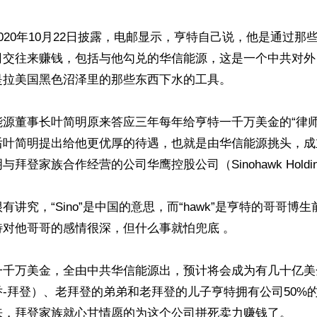
020年10月22日披露，电邮显示，亨特自己说，他是通过那
司交往来赚钱，包括与他勾兑的华信能源，这是一个中共对外
拉美国黑色沼泽里的那些东西下水的工具。

能源董事长叶简明原来答应三年每年给亨特一千万美金的“律师
后叶简明提出给他更优厚的待遇，也就是由华信能源挑头，成
拜登家族合作经营的公司华鹰控股公司（Sinohawk Holdin
有讲究，“Sino”是中国的意思，而“hawk”是亨特的哥哥博
对他哥哥的感情很深，但什么事就怕兜底 。

一千万美金，全由中共华信能源出，预计将会成为有几十亿美
-拜登）、老拜登的弟弟和老拜登的儿子亨特拥有公司50%
来，拜登家族就心甘情愿的为这个公司拼死卖力赚钱了。
