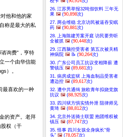
校卡
🖼️
(
90,914
次)
26. 江苏男举报32吨假饮料 三年无
果
🖼️
(
90,898
次)
些对他和他的家
27. 两会维稳 北京访民被逼吞安眠
自称是最大的私
药
🖼️
(
90,881
次)
28. 上海陈建芳案开庭 访民要旁听
全被抓
🖼️
(
90,448
次)
29. 江西脑控受害者 第五次被关精
谘询费”，亨特
神病院
🖼️
📝 (
90,264
次)
立一个由华信能
30. 广东公司员工抗议变相降薪 遭
警镇压
🖼️
(
89,681
次)
gs）。

31. 病房成监狱 上海血制品受害者
遭边控
🖼️
(
89,617
次)
生前最喜欢的一种
32. 遭中共通缉 旅欧青年拟烧党旗
抗议
🖼️
(
88,925
次)
33. 四川狱方惧实情外泄 阻律师见
黄琦
🖼️
(
88,812
次)
34. 北京外送骑士联盟 抱团维权被
金的资产。老拜
镇压
🖼️
(
87,747
次)
的股权（干
35. 怪事 四川女孩全身疯长"骨
头"
🖼️
(
78,057
次)