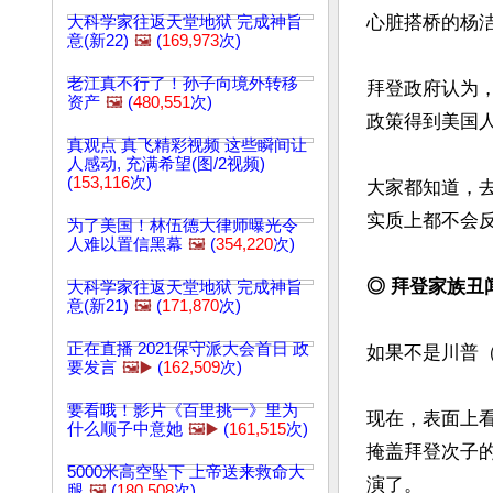
心脏搭桥的杨
大科学家往返天堂地狱 完成神旨
意(新22)
🖼️
(
169,973
次)
老江真不行了！孙子向境外转移
拜登政府认为
资产
🖼️
(
480,551
次)
政策得到美国
真观点 真飞精彩视频 这些瞬间让
人感动, 充满希望(图/2视频)
(
153,116
次)
大家都知道，
实质上都不会反
为了美国！林伍德大律师曝光令
人难以置信黑幕
🖼️
(
354,220
次)
◎ 拜登家族丑
大科学家往返天堂地狱 完成神旨
意(新21)
🖼️
(
171,870
次)
正在直播 2021保守派大会首日 政
如果不是川普
要发言
🖼️▶️
(
162,509
次)
要看哦！影片《百里挑一》里为
现在，表面上看
什么顺子中意她
🖼️▶️
(
161,515
次)
掩盖拜登次子
5000米高空坠下 上帝送来救命大
演了。

腿
🖼️
(
180,508
次)