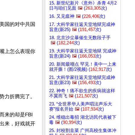
15. 新世纪新片《意外》杀青 4月2
日与咱们见面
🖼️
(
263,305
次)
16. 又见瘟神
🖼️
(
226,406
次)
美国的对中共国
17. 大科学家往返天堂地狱完成神
旨意(新25)
🖼️
(
191,457
次)
18. 北京沙尘暴催生无数段子手
🖼️
(
182,244
次)
19. 大科学家往返天堂地狱 完成神
嘴上怎么表现你
旨意(新24)
🖼️
(
166,053
次)
20. 新闻最嘲点 罕见！美中一上来
就开撕！(图/2视频) (
162,917
次)
21. 大科学家往返天堂地狱完成神
旨意(新23)
🖼️
(
156,493
次)
22. 神奇！痛不欲生的疾病就这样
不翼而飞
🖼️
(
121,507
次)
势力折腾完了。

23. “全世界华人美声唱法声乐大
赛”报名开始
🖼️
(
107,934
次)
来的却是FBI
24. 维稳出毒招 湖北访民代表被下
毒
🖼️
(
90,994
次)
出来，好戏就开
25. 封校割韭菜 广州高校生集体冲