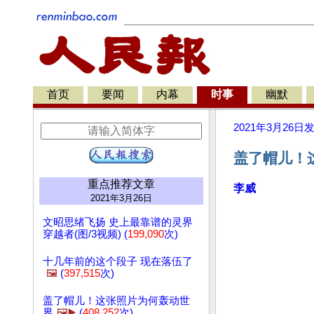
首页
要闻
内幕
时事
幽默
2021年3月26日
盖了帽儿！这
重点推荐文章
李威
2021年3月26日
文昭思绪飞扬 史上最靠谱的灵界
穿越者(图/3视频) (
199,090
次)
十几年前的这个段子 现在落伍了
🖼️
(
397,515
次)
盖了帽儿！这张照片为何轰动世
界
🖼️▶️
(
408,252
次)