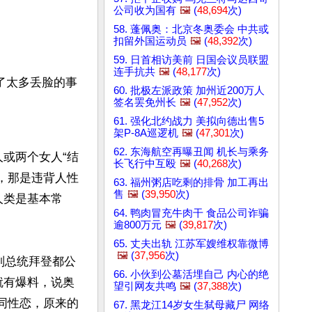
公司收为国有
🖼️
(
48,694
次)
58. 蓬佩奥：北京冬奥委会 中共或
扣留外国运动员
🖼️
(
48,392
次)
59. 日首相访美前 日国会议员联盟
连手抗共
🖼️
(
48,177
次)
了太多丢脸的事
60. 批极左派政策 加州近200万人
签名罢免州长
🖼️
(
47,952
次)
61. 强化北约战力 美拟向德出售5
架P-8A巡逻机
🖼️
(
47,301
次)
62. 东海航空再曝丑闻 机长与乘务
或两个女人“结
长飞行中互殴
🖼️
(
40,268
次)
，那是违背人性
63. 福州粥店吃剩的排骨 加工再出
售
🖼️
(
39,950
次)
人类是基本常
64. 鸭肉冒充牛肉干 食品公司诈骗
逾800万元
🖼️
(
39,817
次)
65. 丈夫出轨 江苏军嫂维权靠微博
🖼️
(
37,956
次)
副总统拜登都公
66. 小伙到公墓活埋自己 内心的绝
就有爆料，说奥
望引网友共鸣
🖼️
(
37,388
次)
男性同性恋，原来的
67. 黑龙江14岁女生弑母藏尸 网络