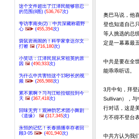
这个文件超出了江泽民能够容忍
的范围(8图) (
536,767
次)
奥巴马说，他
专访李南央(2)：中共深藏称霸野
登也知道自己
心
🖼️▶️
(
455,394
次)
等人挑选的总
袋鼠岩画闹的！科学家拿达尔文
定是一幕幕最丑
打镲
🖼️
(
716,180
次)
小笑话：江泽民屈从宋祖英的原
中共是要在全
因
🖼️
(
490,933
次)
能乖乖听话。

为什么中共害怕这个13秒长的视
频
🖼️▶️
(
265,988
次)
3月中旬，拜登政
累不累啊？习与江蛤拉锯拉到今
天
🖼️
(
367,418
次)
Sulliva
行对话，这是
回味无穷！观神韵艺术团小舞剧
《道缘》
🖼️
(
317,345
次)
方不得不登台表
永恒的记忆！长春插播幸存者回
顾3·05
🖼️▶️
(
401,940
次)
中共方认为我