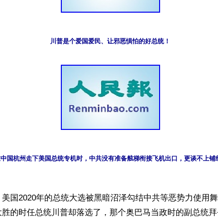
川普是个爱国爱民、让邪恶惧怕的好总统！
月在中国杭州走下美国总统专机时，中共没有准备舷梯衔接飞机出口，更谈不上铺
美国2020年的总统大选被黑暗沼泽勾结中共等恶势力使用
大胜的时任总统川普却落选了，那个奥巴马当政时的副总统拜