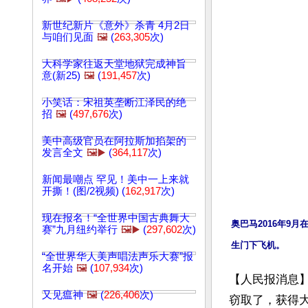
新世纪新片《意外》杀青 4月2日
与咱们见面
🖼️
(
263,305
次)
大科学家往返天堂地狱完成神旨
意(新25)
🖼️
(
191,457
次)
小笑话：宋祖英垄断江泽民的绝
招
🖼️
(
497,676
次)
美中高级官员在阿拉斯加掐架的
发言全文
🖼️▶️
(
364,117
次)
新闻最嘲点 罕见！美中一上来就
开撕！(图/2视频) (
162,917
次)
现在报名！“全世界中国古典舞大
奥巴马2016年9
赛”九月纽约举行
🖼️▶️
(
297,602
次)
生门下飞机。
“全世界华人美声唱法声乐大赛”报
名开始
🖼️
(
107,934
次)
【人民报消息】
又见瘟神
🖼️
(
226,406
次)
窃取了，获得