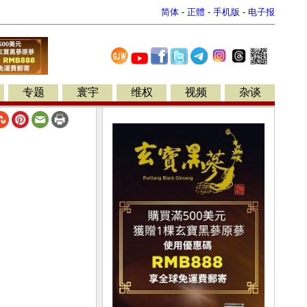
简体
-
正體
-
手机版
-
电子报
专题
寰宇
维权
视频
杂谈