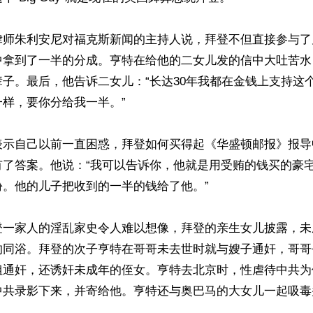
律师朱利安尼对福克斯新闻的主持人说，拜登不但直接参与了
中拿到了一半的分成。亨特在给他的二女儿发的信中大吐苦水
子。最后，他告诉二女儿：“长达30年我都在金钱上支持这
样，要你分给我一半。”

表示自己以前一直困惑，拜登如何买得起《华盛顿邮报》报导
有了答案。他说：“我可以告诉你，他就是用受贿的钱买的豪
。他的儿子把收到的一半的钱给了他。”

登一家人的淫乱家史令人难以想像，拜登的亲生女儿披露，未
的同浴。拜登的次子亨特在哥哥未去世时就与嫂子通奸，哥哥
姐通奸，还诱奸未成年的侄女。亨特去北京时，性虐待中共为
中共录影下来，并寄给他。亨特还与奥巴马的大女儿一起吸毒