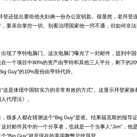
-拜登还提出要给他夫妇俩一份办公室钥匙。很显然，老拜登
亏，要亲自掌控一切。别看治理国家他一窍不通，但如何非法
，出现了亨特电脑门。这次电脑门曝光了一封邮件，提到中国
一个项目中80%的资产由亨特和其他三人平分，剩下的20%由“J
Big Guy”的10%股份由亨特代持。

着“这是体现中国软实力的非常有效的方式”。这显示拜登家族
人代理法》。

，很多人都在猜测这个“Big Guy”是谁。结果福克斯的报导
这封邮件其中的一个分享者，也就是一个当事人“Jim”，他
“Big Guy”就是现在的美国舞弊总统拜登。
