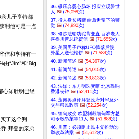
36. 碾压弃婴心肠坏 报应立现警世
人
🖼️
(
75,099
次)
连亲儿子亨特都
37. 投人身长猪蹄 给后世留下的警
觉
🖼️
(
74,890
次)
获利他可是一点
38. 修炼法轮功驼背变直 百岁老人
喜得川普总统贺信
🖼️
(
71,695
次)
39. 美国男子声称UFO降落后院
外星人送他松饼
🖼️
(
71,584
次)
华信和亨特有一
40. 新闻简述
🖼️
(
54,367
次)
im”和“Big 
41. 新闻简述
🖼️
(
54,015
次)
42. 新闻简述
🖼️
(
53,813
次)
43. 法媒：东方明珠变暗 北京敲响
都心知肚明已经
香港丧钟
🖼️
(
52,411
次)
44. 蓬佩奥点评拜登政府对华及外
交与移民政策
🖼️
(
52,254
次)
45. 缅甸政变 欧盟制裁缅甸军方总
司令敏昂莱等11人
🖼️
(
51,889
次)
证实了这个判
46. 川普：必须阻止民主党推动选
是乔-拜登的亲弟
举改革法案
🖼️
(
51,612
次)