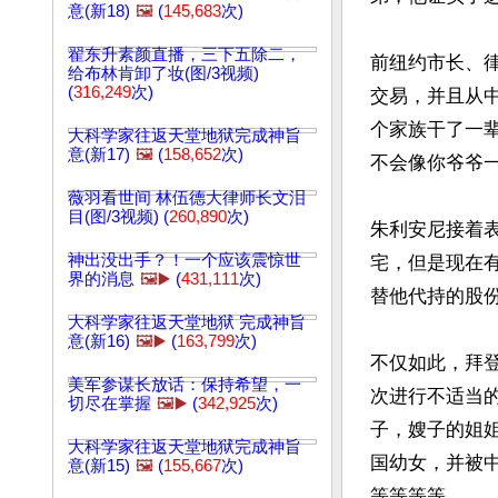
意(新18)
🖼️
(
145,683
次)
翟东升素颜直播，三下五除二，
前纽约市长、
给布林肯卸了妆(图/3视频)
(
316,249
次)
交易，并且从
个家族干了一辈
大科学家往返天堂地狱完成神旨
意(新17)
🖼️
(
158,652
次)
不会像你爷爷一
薇羽看世间 林伍德大律师长文泪
目(图/3视频) (
260,890
次)
朱利安尼接着
神出没出手？！一个应该震惊世
宅，但是现在
界的消息
🖼️▶️
(
431,111
次)
替他代持的股份
大科学家往返天堂地狱 完成神旨
意(新16)
🖼️▶️
(
163,799
次)
不仅如此，拜
美军参谋长放话：保持希望，一
次进行不适当
切尽在掌握
🖼️▶️
(
342,925
次)
子，嫂子的姐
大科学家往返天堂地狱完成神旨
国幼女，并被
意(新15)
🖼️
(
155,667
次)
等等等等。
