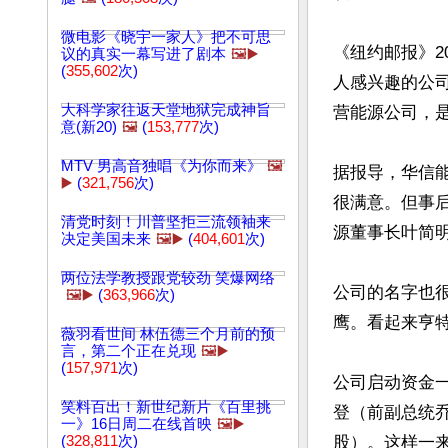
微电影《晓宇一家人》把不可思
《纽约邮报》2
议的真实一幕写进了剧本
🖼️▶️
(
355,602
次)
人感兴趣的公
大科学家往返天堂地狱完成神旨
营能源公司，是
意(新20)
🖼️
(
153,777
次)
MTV 男高音独唱《为你而来》
🖼️
据报导，华信
▶️
(
321,756
次)
很满意。但事
清党时刻！川普坚拒三流领袖来
源董事长叶简明与
决定美国未来
🖼️▶️
(
404,601
次)
两位法学教授跟党较劲 笑爆网络
公司的名字也很
🖼️▶️
(
363,966
次)
鹰。看起来亨特
薇羽看世间 林伍德三个月前的预
言，第二个正在兑现
🖼️▶️
(
157,971
次)
公司启动资金
笑料百出！新世纪新片《百里挑
登（前副总统乔
一》16日周二在线首映
🖼️▶️
(
328,811
次)
股）。这样一