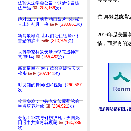
法轮大法学会公告：认清假冒违
法产品
🖼️
(
285,468
次)
◎ 拜登总统背
绝对励志！获奖动画影片《扶摇
直上》别具一格
🖼️▶️
(
330,861
次)
2016年是美
新闻最嘲点 让我们记住这些正邪
善恶的演出
🖼️▶️
(
313,929
次)
情，而所有的这
大科学家往返天堂地狱完成神旨
意(新14)
🖼️
(
168,452
次)
新闻最嘲点 林伍德舍命爆惊天大
秘密
🖼️▶️
(
307,141
次)
对良知的拷问(图/4视频) (
290,567
次)
校园惨剧：中共老党员撞死党的
重点培养对像
🖼️
(
234,921
次)
很多网站都有图片
奇葩！18次毒针楞没死，美国死
囚遇中共病毒就嘎嘣
🖼️
(
160,385
次)