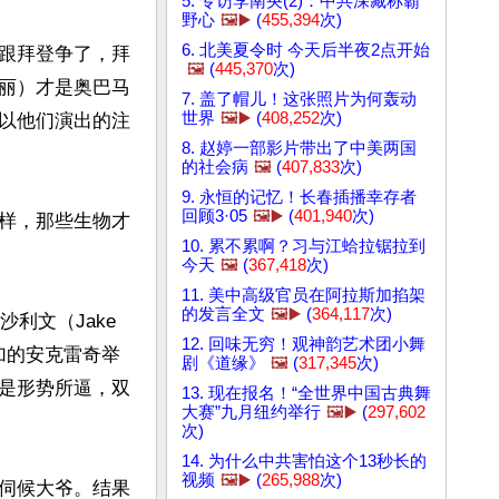
5. 专访李南央(2)：中共深藏称霸
野心
🖼️▶️
(
455,394
次)
6. 北美夏令时 今天后半夜2点开始
跟拜登争了，拜
🖼️
(
445,370
次)
丽）才是奥巴马
7. 盖了帽儿！这张照片为何轰动
世界
🖼️▶️
(
408,252
次)
以他们演出的注
8. 赵婷一部影片带出了中美两国
的社会病
🖼️
(
407,833
次)
9. 永恒的记忆！长春插播幸存者
回顾3·05
🖼️▶️
(
401,940
次)
样，那些生物才
10. 累不累啊？习与江蛤拉锯拉到
今天
🖼️
(
367,418
次)
11. 美中高级官员在阿拉斯加掐架
的发言全文
🖼️▶️
(
364,117
次)
利文（Jake 
12. 回味无穷！观神韵艺术团小舞
斯加的安克雷奇举
剧《道缘》
🖼️
(
317,345
次)
是形势所逼，双
13. 现在报名！“全世界中国古典舞
大赛”九月纽约举行
🖼️▶️
(
297,602
次)
14. 为什么中共害怕这个13秒长的
视频
🖼️▶️
(
265,988
次)
伺候大爷。结果