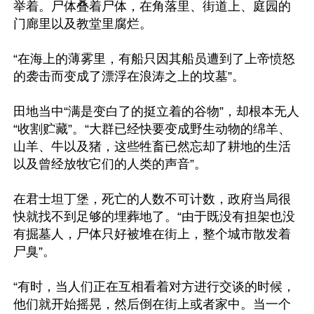
举着。尸体叠着尸体，在角落里、街道上、庭园的
门廊里以及教堂里腐烂。

“在海上的薄雾里，有船只因其船员遭到了上帝愤怒
的袭击而变成了漂浮在浪涛之上的坟墓”。

田地当中“满是变白了的挺立着的谷物”，却根本无人
“收割贮藏”。“大群已经快要变成野生动物的绵羊、
山羊、牛以及猪，这些牲畜已然忘却了耕地的生活
以及曾经放牧它们的人类的声音”。

在君士坦丁堡，死亡的人数不可计数，政府当局很
快就找不到足够的埋葬地了。“由于既没有担架也没
有掘墓人，尸体只好被堆在街上，整个城市散发着
尸臭”。

“有时，当人们正在互相看着对方进行交谈的时候，
他们就开始摇晃，然后倒在街上或者家中。当一个