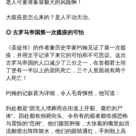
老人可要准备冒极大的风险啊！

大瘟疫是怎么来的？是人不治天治。

◎ 古罗马帝国第一次瘟疫的可怕
《圣徒传》的作者兼历史学家约翰见证了第一次瘟
疫，并用文字记录下来它的可怕和不可思议。这次
古罗马帝国的人口减少了三分之一，在首都君士坦
丁堡有一半以上的居民死亡，三个人里面就有两个
人死亡！

约翰的记叙甚为详细，令人毛骨悚然，他写道：

到处都是“因无人埋葬而在街道上开裂、腐烂的尸
体”。四处都有倒毙街头、令所有的观者都倍感恐怖
与震惊的“范例”。他们腹部肿胀，大张着的嘴里如洪
流般喷出阵阵脓水，他们的眼睛通红，手则朝上高