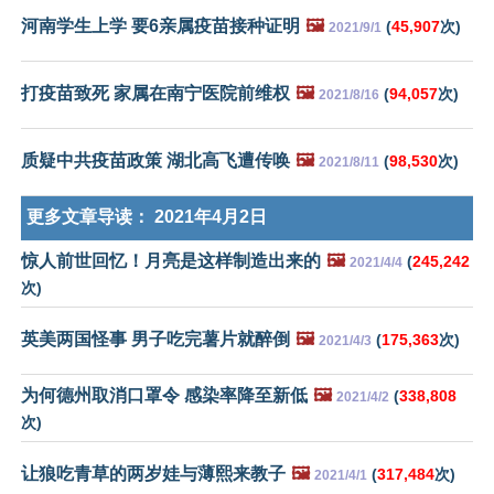
河南学生上学 要6亲属疫苗接种证明
🖼️
(
45,907
次)
2021/9/1
打疫苗致死 家属在南宁医院前维权
🖼️
(
94,057
次)
2021/8/16
质疑中共疫苗政策 湖北高飞遭传唤
🖼️
(
98,530
次)
2021/8/11
更多文章导读：
2021年4月2日
惊人前世回忆！月亮是这样制造出来的
🖼️
(
245,242
2021/4/4
次)
英美两国怪事 男子吃完薯片就醉倒
🖼️
(
175,363
次)
2021/4/3
为何德州取消口罩令 感染率降至新低
🖼️
(
338,808
2021/4/2
次)
让狼吃青草的两岁娃与薄熙来教子
🖼️
(
317,484
次)
2021/4/1