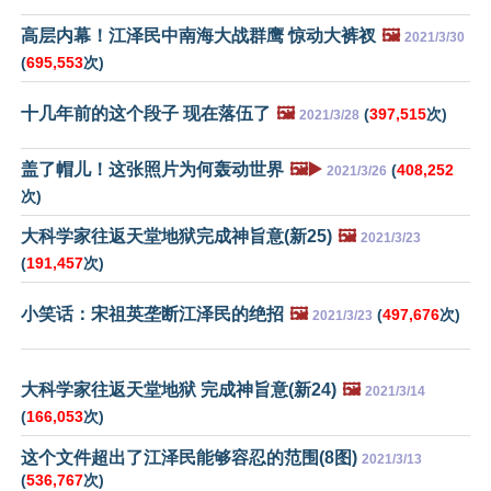
高层内幕！江泽民中南海大战群鹰 惊动大裤衩
🖼️
2021/3/30
(
695,553
次)
十几年前的这个段子 现在落伍了
🖼️
(
397,515
次)
2021/3/28
盖了帽儿！这张照片为何轰动世界
🖼️▶️
(
408,252
2021/3/26
次)
大科学家往返天堂地狱完成神旨意(新25)
🖼️
2021/3/23
(
191,457
次)
小笑话：宋祖英垄断江泽民的绝招
🖼️
(
497,676
次)
2021/3/23
大科学家往返天堂地狱 完成神旨意(新24)
🖼️
2021/3/14
(
166,053
次)
这个文件超出了江泽民能够容忍的范围(8图)
2021/3/13
(
536,767
次)