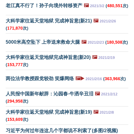
老江真不行了！孙子向境外转移资产
🖼️
(
480,551
次)
2021/3/2
大科学家往返天堂地狱 完成神旨意(新21)
🖼️
2021/2/26
(
171,870
次)
5000米高空坠下 上帝送来救命大腿
🖼️
(
180,508
次)
2021/2/23
大科学家往返天堂地狱完成神旨意(新20)
🖼️
2021/2/19
(
153,777
次)
两位法学教授跟党较劲 笑爆网络
🖼️▶️
(
363,966
次)
2021/2/16
人民报中国新年献辞：沁园春·牛洒辛丑泪
🖼️
2021/2/12
(
294,958
次)
大科学家往返天堂地狱 完成神旨意(新19)
🖼️
2021/2/8
(
153,609
次)
习近平为何过年连这几个字都说不利索了(多图/2视频)