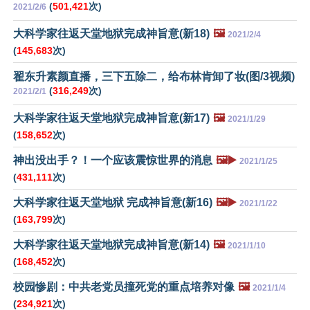
(
501,421
次)
2021/2/6
大科学家往返天堂地狱完成神旨意(新18)
🖼️
2021/2/4
(
145,683
次)
翟东升素颜直播，三下五除二，给布林肯卸了妆(图/3视频)
(
316,249
次)
2021/2/1
大科学家往返天堂地狱完成神旨意(新17)
🖼️
2021/1/29
(
158,652
次)
神出没出手？！一个应该震惊世界的消息
🖼️▶️
2021/1/25
(
431,111
次)
大科学家往返天堂地狱 完成神旨意(新16)
🖼️▶️
2021/1/22
(
163,799
次)
大科学家往返天堂地狱完成神旨意(新14)
🖼️
2021/1/10
(
168,452
次)
校园惨剧：中共老党员撞死党的重点培养对像
🖼️
2021/1/4
(
234,921
次)