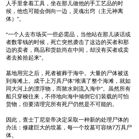
人手里拿着工具，坐在那儿做他的手工艺品的时
候，他也可能会倒向一边，灵魂出窍（主元神离
体）”。

“一个人去市场买一些必需品，当他站在那儿谈话或
者数零钱的时候，死亡突然袭击了这边的买者和那
边的卖者，商品和货款尚在中间，却没有买者或卖
者去捡拾起来”。

墓地用完之后，死者被葬于海中。大量的尸体被送
到海滩上。成千上万具尸体“堆满了整个海滩，就如
同大河上的漂浮物，而脓水则流入海中”。虽然所有
船只穿梭往来，不停地向海中倾倒它们装载的可怕
货物，但要清理完所有死尸仍然是不可能的。

因此，查士丁尼皇帝决定采取一种新的处理尸体的
办法：修建巨大的坟墓，每一个坟墓可容纳7万具尸
体。
