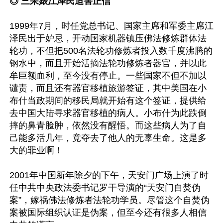
◎ 三呆婊江泽民迫害正信
1999年7月，时任党总书记、国家主席和军委主席江
泽民出于妒忌，开动国家机器镇压佛法修炼群体法
轮功，不但把500名法轮功修炼者投入数千度沸腾的
钢水中，而且开始活摘法轮功修炼者器官，并以此
牟巨额血利，至今没有停止。一些国家不但不加以
谴责，而且还有器官移植旅游签证，其中美国在小
布什当政期间的移民局就开始有这个签证，提供给
去中国大陆寻求器官移植的病人。小布什为此跌倒
摔的鼻青脸肿，依然没有醒悟。而这些病人为了自
己能多活几年，竟夺去了他人的无辜生命。这是多
大的罪业啊！

2001年中国新年除夕的下午，天安门广场上演了时
任中共中央政法委书记罗干导演的“天安门自焚伪
案”，嫁祸佛法修炼者法轮功学员。尽管这个自焚伪
案被国际组织认证是伪案，但至今还有很多人相信