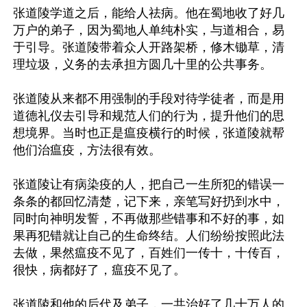
张道陵学道之后，能给人祛病。他在蜀地收了好几
万户的弟子，因为蜀地人单纯朴实，与道相合，易
于引导。张道陵带着众人开路架桥，修木锄草，清
理垃圾，义务的去承担方圆几十里的公共事务。

张道陵从来都不用强制的手段对待学徒者，而是用
道德礼仪去引导和规范人们的行为，提升他们的思
想境界。当时也正是瘟疫横行的时候，张道陵就帮
他们治瘟疫，方法很有效。

张道陵让有病染疫的人，把自己一生所犯的错误一
条条的都回忆清楚，记下来，亲笔写好扔到水中，
同时向神明发誓，不再做那些错事和不好的事，如
果再犯错就让自己的生命终结。人们纷纷按照此法
去做，果然瘟疫不见了，百姓们一传十，十传百，
很快，病都好了，瘟疫不见了。

张道陵和他的后代及弟子，一共治好了几十万人的