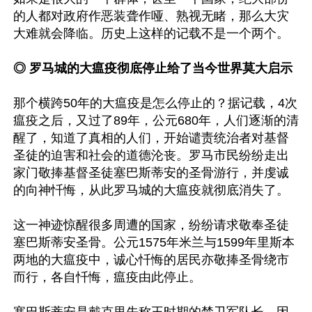
的人都对政府作恶装聋作哑、熟视无睹，那么大灾
大难就会降临。历史上这样的记载不是一个两个。

◎ 罗马城的大瘟疫彻底停止给了当今世界莫大启示
那个横跨50年的大瘟疫是怎么停止的？据记载，4次
瘟疫之后，又过了89年，公元680年，人们逐渐的清
醒了，知道了真相的人们，开始谴责统治者对基督
圣徒的迫害和社会的道德沦丧。罗马市民纷纷走出
家门敬捧基督圣徒塞巴斯蒂安的圣骨游行，并虔诚
的向神忏悔，从此罗马城的大瘟疫就彻底消失了。

这一神迹惊醒很多周遭的国家，纷纷请求敬奉圣徒
塞巴斯蒂安圣骨。公元1575年米兰与1599年里斯本
两地的大瘟疫中，诚心忏悔的居民亦敬捧圣骨绕市
而行，各自忏悔，瘟疫由此停止。
