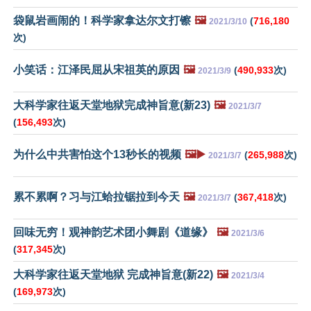
袋鼠岩画闹的！科学家拿达尔文打镲
🖼️
(
716,180
2021/3/10
次)
小笑话：江泽民屈从宋祖英的原因
🖼️
(
490,933
次)
2021/3/9
大科学家往返天堂地狱完成神旨意(新23)
🖼️
2021/3/7
(
156,493
次)
为什么中共害怕这个13秒长的视频
🖼️▶️
(
265,988
次)
2021/3/7
累不累啊？习与江蛤拉锯拉到今天
🖼️
(
367,418
次)
2021/3/7
回味无穷！观神韵艺术团小舞剧《道缘》
🖼️
2021/3/6
(
317,345
次)
大科学家往返天堂地狱 完成神旨意(新22)
🖼️
2021/3/4
(
169,973
次)