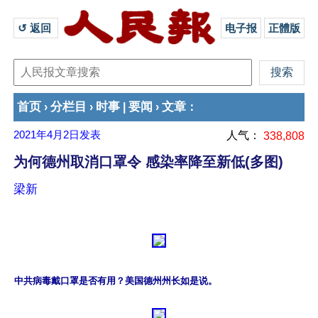
↺ 返回 
电子报
正體版
首页
分栏目
时事
要闻
文章
›
›
|
›
：
2021年4月2日
发表
人气：
338,808
为何德州取消口罩令 感染率降至新低(多图)
梁新
中共病毒戴口罩是否有用？美国德州州长如是说。