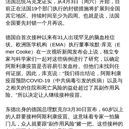
法国总统马克龙证实，从4月3日（周六）开始，目
前正在法国19个部门执行的封锁措施将扩展到全国
其它地区。持续时间至少为四周。也就是说，法国
全国要先封锁一个月再说。

德国自首次接种以来有31人出现罕见的脑血栓症
状。欧洲医学机构（EMA）执行董事埃默·库克（E
mer Cooke）在一次视听新闻发布会上说，独立专
家与科学家们一起对这些病例进行了研究，以确定
阿斯利康疫苗是否容易引发血栓。但他们未找到任
何证据。因此，库克说：“我们得出结论，阿斯利康
疫苗预防COVID-19（中共病毒引发的疾病）以及与
之相关的住院和死亡风险的益处超过了其副作用风
险。”所以决定让人继续接种疫苗。

东德出身的德国总理默克尔3月30日宣布，60岁以上
的人群要接种阿斯利康疫苗。这意味着专家一拍脑
门儿，众人就要跟“副作用风险”赌一把。这些接种的