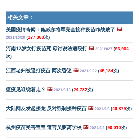
相关文章：
美国疫情奇闻：鲍威尔将军完全接种疫苗咋战败了
🖼️
(
177,363
次)
2021/10/20
河南12岁女打疫苗死 母讨说法遭殴打
🖼️
(
93,964
2021/9/27
次)
江西老妇被逼打疫苗 两次昏迷
🖼️
(
45,184
次)
2021/9/22
瘟疫见谁绕着走？
🖼️
(
24,732
次)
2021/9/10
大陆网友发起接龙 反对强制接种疫苗
🖼️
(
46,879
次)
2021/9/9
杭州疫苗受害宝宝 遭官员驱离学校
🖼️
(
90,010
次)
2021/9/2