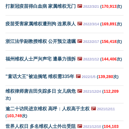
打新冠疫苗得白血病 家属维权无门
🖼️
(
170,913
次)
2022/3/21
疫苗受害家属维权遭刑拘 连累亲人
🖼️
(
169,891
次)
2022/3/14
浙江法学副教授维权 公开预立遗嘱
🖼️
(
156,418
次)
2022/2/17
福州维权人士严兴声宅 遭暴力强拆
🖼️
(
144,406
次)
2022/1/12
"童话大王"被迫搁笔 维权需335年
🖼️
(
139,280
次)
2022/1/5
维权律师唐吉田失踪多日 女儿病危
🖼️
(
112,209
2021/12/24
次)
逾二十访民进京维权 高呼：人权高于主权
🖼️
2021/12/11
(
103,749
次)
世界人权日 多名维权人士外出受阻
🖼️
(
104,103
2021/12/10