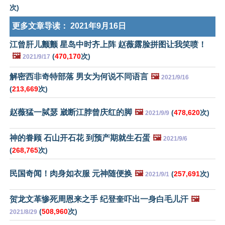
次)
更多文章导读：
2021年9月16日
江曾肝儿颤颤 星岛中时齐上阵 赵薇露脸拼图让我笑喷！
🖼️
(
470,170
次)
2021/9/17
解密西非奇特部落 男女为何说不同语言
🖼️
2021/9/16
(
213,669
次)
赵薇猛一脦瑟 崴断江脖曾庆红的脚
🖼️
(
478,620
次)
2021/9/9
神的眷顾 石山开石花 到预产期就生石蛋
🖼️
2021/9/6
(
268,765
次)
民国奇闻！肉身如衣服 元神随便换
🖼️
(
257,691
次)
2021/9/1
贺龙文革惨死周恩来之手 纪登奎吓出一身白毛儿汗
🖼️
(
508,960
次)
2021/8/29