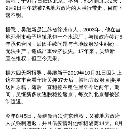
路程，于9月7日抵达北京。不料，他才到北京2天，
9月9日中午就被7名地方政府的人强行带走，目前下
落不明。

据悉，吴继新是江苏省徐州市人，2003年，他在当
地邳州市燕子埠镇承包一个水泥厂，与镇政府签订5
年承包合同，后因手续问题与当地政府发生纠纷，
无法生产，造成严重经济损失。17年来，吴继新一
直在维权，但至今无果。

据六四天网报导，吴继新于2019年10月31日因为上
访在京丰台看守所关押37天后，被地方政府直接押
送回原籍，随后一直稳控在租住屋至今近两年。期
间，吴继新多次逃脱稳控返京，每次到北京都被强
制遣返。

今年8月5日，吴继新再次进京维权，又被地方政府
人员强制遗返，并且借疫情对他维稳隔离14天。8月