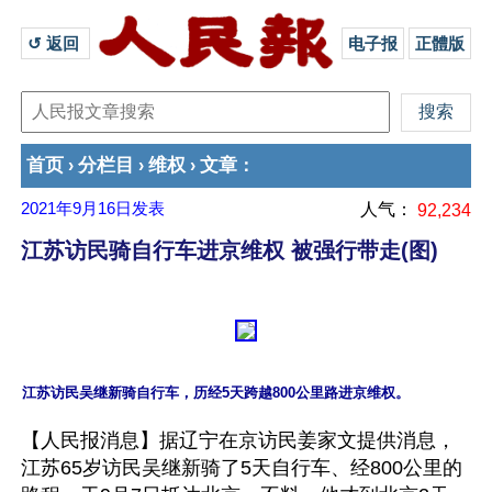
↺ 返回 
电子报
正體版
首页
分栏目
维权
文章
›
›
›
：
2021年9月16日
发表
人气：
92,234
江苏访民骑自行车进京维权 被强行带走(图)
【人民报消息】据辽宁在京访民姜家文提供消息，
江苏65岁访民吴继新骑了5天自行车、经800公里的