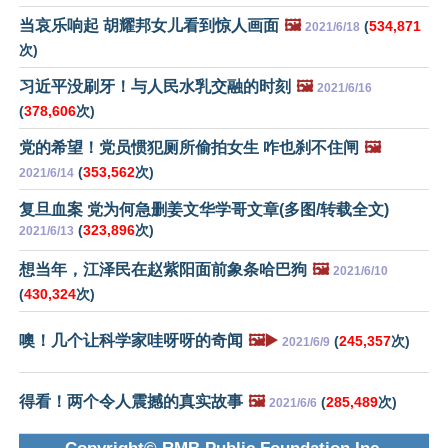
当哀乐响起 胡耀邦女儿看到惊人画面
🖼️
(
534,871
2021/6/18
次)
习近平没刷牙！与人民水乳交融的时刻
🖼️
2021/6/16
(
378,606
次)
党的希望！党员惯犯厕所偷拍女生 咋也刹不住闸
🖼️
(
353,562
次)
2021/6/14
复旦血案 党为何急删姜文华学哥文章(多图/转载全文)
(
323,896
次)
2021/6/13
想当年，江泽民在赵紫阳面前象条哈巴狗
🖼️
2021/6/10
(
430,324
次)
噢！几个让科学家哇呀呀的奇闻
🖼️▶️
(
245,357
次)
2021/6/9
得看！两个令人震撼的真实故事
🖼️
(
285,489
次)
2021/6/6