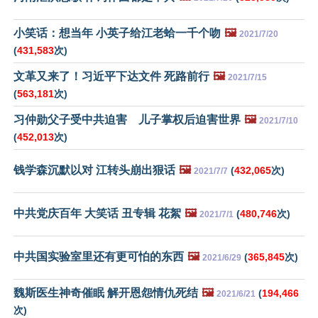
小笑话：想当年 小英子给江老蛤一千个吻
🖼️
2021/7/20
(
431,583
次)
文革又来了！习近平下达文件 死路前行
🖼️
2021/7/15
(
563,181
次)
习仲勋父子受中共迫害 儿子掌权后迫害世界
🖼️
2021/7/10
(
452,013
次)
钱学森沉默以对 江转头崩出狠话
🖼️
(
432,065
次)
2021/7/7
中共党庆百年 大笑话 丑专辑 花絮
🖼️
(
480,746
次)
2021/7/1
中共国实验室里还有更可怕的东西
🖼️
(
365,845
次)
2021/6/29
魏斯医生神奇催眠 解开恩怨情仇死结
🖼️
(
194,466
2021/6/21
次)