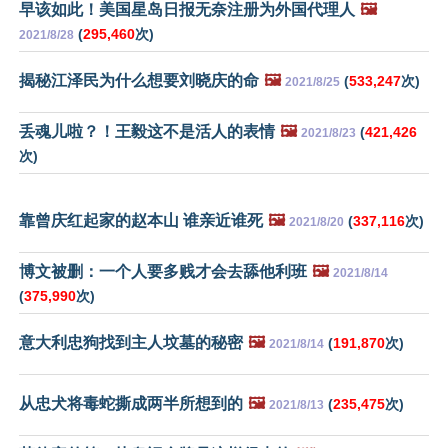
早该如此！美国星岛日报无奈注册为外国代理人
🖼️
(
295,460
次)
2021/8/28
揭秘江泽民为什么想要刘晓庆的命
🖼️
(
533,247
次)
2021/8/25
丢魂儿啦？！王毅这不是活人的表情
🖼️
(
421,426
2021/8/23
次)
靠曾庆红起家的赵本山 谁亲近谁死
🖼️
(
337,116
次)
2021/8/20
博文被删：一个人要多贱才会去舔他利班
🖼️
2021/8/14
(
375,990
次)
意大利忠狗找到主人坟墓的秘密
🖼️
(
191,870
次)
2021/8/14
从忠犬将毒蛇撕成两半所想到的
🖼️
(
235,475
次)
2021/8/13