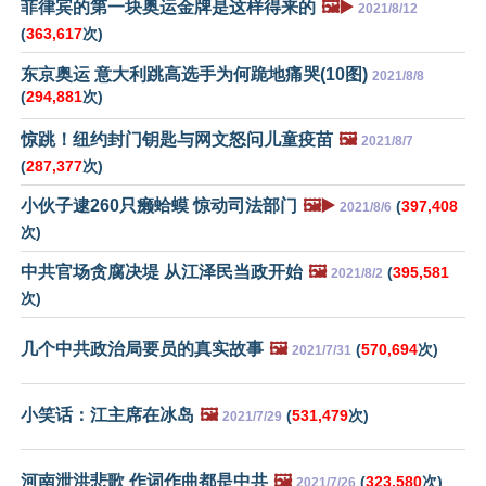
菲律宾的第一块奥运金牌是这样得来的
🖼️▶️
2021/8/12
(
363,617
次)
东京奥运 意大利跳高选手为何跪地痛哭(10图)
2021/8/8
(
294,881
次)
惊跳！纽约封门钥匙与网文怒问儿童疫苗
🖼️
2021/8/7
(
287,377
次)
小伙子逮260只癞蛤蟆 惊动司法部门
🖼️▶️
(
397,408
2021/8/6
次)
中共官场贪腐决堤 从江泽民当政开始
🖼️
(
395,581
2021/8/2
次)
几个中共政治局要员的真实故事
🖼️
(
570,694
次)
2021/7/31
小笑话：江主席在冰岛
🖼️
(
531,479
次)
2021/7/29
河南泄洪悲歌 作词作曲都是中共
🖼️
(
323,580
次)
2021/7/26