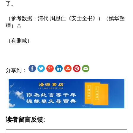
了。

（参考数据：清代 周思仁《安士全书》）（嫣华整
理）△

分享到：
读者留言反馈: