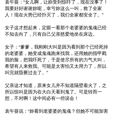
袁午葵：“女儿啊，让妳受到惊吓了，现在没事了！
我要好好谢谢妳呢，幸亏妳这么一叫，救了全家
人！现在火势已经扑灭了，我们全家都安全了。”

女子这才想起来，定眼一看那个老婆婆的鬼魂已经
不知去向了，只有自己父亲慈爱地坐在床边。

女子：“爹爹，我刚刚大叫是因为看到那个已经死掉
的老婆婆，她变成鬼魂跑来找我，还用她的指甲戳
我的脸，把我吓死了，于是使尽所有的力气大叫，
希望有人来救我。可能是太害怕又太用力了，所以
叫完就昏厥过去了。”

父亲这才知道，原来女儿并不知道隔壁着火了，之
所以惊叫是因为在大白天看到鬼了。可是转而一
想，不对啊！这中间必有一些误会！

袁午葵说：“妳看到老婆婆的鬼魂？但她不可能加害