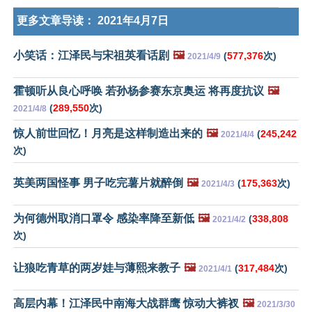
更多文章导读：
2021年4月7日
小笑话：江泽民与宋祖英看话剧
🖼️
(
577,376
次)
2021/4/9
霍顿听从良心呼唤 若孙杨参赛东京奥运 将再度抗议
🖼️
(
289,550
次)
2021/4/8
惊人前世回忆！月亮是这样制造出来的
🖼️
(
245,242
2021/4/4
次)
英美两国怪事 男子吃完薯片就醉倒
🖼️
(
175,363
次)
2021/4/3
为何德州取消口罩令 感染率降至新低
🖼️
(
338,808
2021/4/2
次)
让狼吃青草的两岁娃与薄熙来教子
🖼️
(
317,484
次)
2021/4/1
高层内幕！江泽民中南海大战群鹰 惊动大裤衩
🖼️
2021/3/30