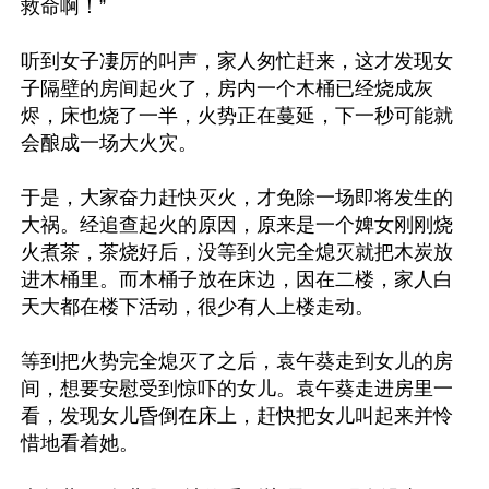
救命啊！”

听到女子凄厉的叫声，家人匆忙赶来，这才发现女
子隔壁的房间起火了，房内一个木桶已经烧成灰
烬，床也烧了一半，火势正在蔓延，下一秒可能就
会酿成一场大火灾。

于是，大家奋力赶快灭火，才免除一场即将发生的
大祸。经追查起火的原因，原来是一个婢女刚刚烧
火煮茶，茶烧好后，没等到火完全熄灭就把木炭放
进木桶里。而木桶子放在床边，因在二楼，家人白
天大都在楼下活动，很少有人上楼走动。

等到把火势完全熄灭了之后，袁午葵走到女儿的房
间，想要安慰受到惊吓的女儿。袁午葵走进房里一
看，发现女儿昏倒在床上，赶快把女儿叫起来并怜
惜地看着她。
