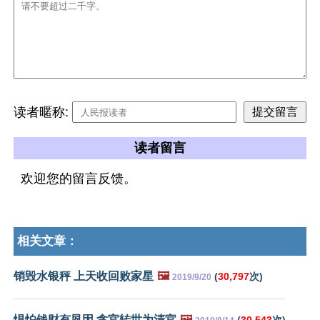
读者暱称:
读者留言
欢迎您的留言反馈。
相关文章：
销毁水银秤 上天收回败家星
🖼️
(
30,797
次)
2019/9/20
惧怕钱财有夙因 贪官转世为清官
🖼️
(
30,543
次)