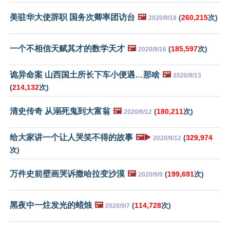
美驻华大使辞职 国务次卿率团访台
🖼️
(
260,215
次)
2020/9/18
一个不相信天赋其才的数学天才
🖼️
(
185,597
次)
2020/9/16
诡异命案 山西国土所长下车小便遇…那啥
🖼️
2020/9/13
(
214,132
次)
清史传奇 从溺死鬼到大富翁
🖼️
(
180,211
次)
2020/9/12
给大家讲一个让人哭笑不得的故事
🖼️▶️
(
329,974
2020/9/12
次)
万件史前壁画哭诉撒哈拉变沙漠
🖼️
(
199,691
次)
2020/9/9
黑夜中一炷发光的蜡烛
🖼️
(
114,728
次)
2020/9/7