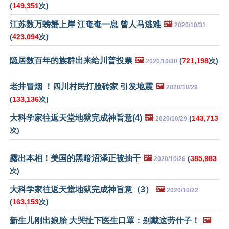
(
149,351
次)
江苏数万螃蟹上岸 江奄奄一息 曾人马逃难
🖼️
2020/10/31
(
423,094
次)
隐居数百年的族群出来给川普投票
🖼️
(
721,198
次)
2020/10/30
老井冒烟 ！四川村民打脸砖家 引发地震
🖼️
2020/10/29
(
133,136
次)
大科学家往返天堂地狱完成神旨意(4)
🖼️
(
143,713
2020/10/29
次)
露出本相！美国的黑暗沼泽正被抽干
🖼️
(
385,983
2020/10/26
次)
大科学家往返天堂地狱完成神旨意（3）
🖼️
2020/10/22
(
163,153
次)
新生儿刚出娘胎 大哭扯下医生口罩：别戴这劳什子！
🖼️