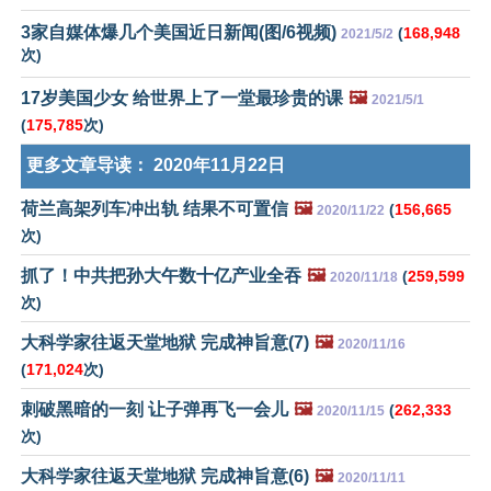
3家自媒体爆几个美国近日新闻(图/6视频)
(
168,948
2021/5/2
次)
17岁美国少女 给世界上了一堂最珍贵的课
🖼️
2021/5/1
(
175,785
次)
更多文章导读：
2020年11月22日
荷兰高架列车冲出轨 结果不可置信
🖼️
(
156,665
2020/11/22
次)
抓了！中共把孙大午数十亿产业全吞
🖼️
(
259,599
2020/11/18
次)
大科学家往返天堂地狱 完成神旨意(7)
🖼️
2020/11/16
(
171,024
次)
刺破黑暗的一刻 让子弹再飞一会儿
🖼️
(
262,333
2020/11/15
次)
大科学家往返天堂地狱 完成神旨意(6)
🖼️
2020/11/11