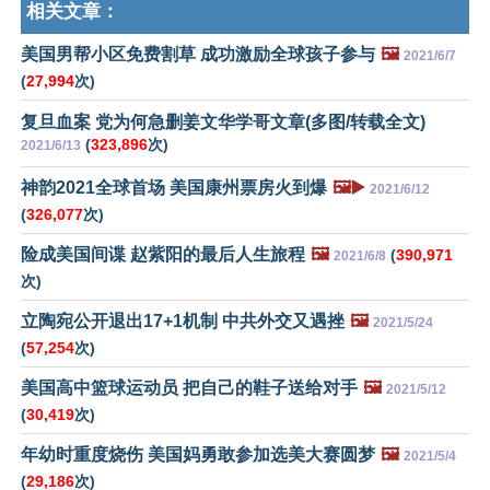
相关文章：
美国男帮小区免费割草 成功激励全球孩子参与
🖼️
2021/6/7
(
27,994
次)
复旦血案 党为何急删姜文华学哥文章(多图/转载全文)
(
323,896
次)
2021/6/13
神韵2021全球首场 美国康州票房火到爆
🖼️▶️
2021/6/12
(
326,077
次)
险成美国间谍 赵紫阳的最后人生旅程
🖼️
(
390,971
2021/6/8
次)
立陶宛公开退出17+1机制 中共外交又遇挫
🖼️
2021/5/24
(
57,254
次)
美国高中篮球运动员 把自己的鞋子送给对手
🖼️
2021/5/12
(
30,419
次)
年幼时重度烧伤 美国妈勇敢参加选美大赛圆梦
🖼️
2021/5/4
(
29,186
次)