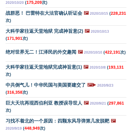
(
175,209
次)
2020/10/20
战群恶！ 巴雷特在大法官确认听证会
🖼️
(
228,231
2020/10/15
次)
大科学家往返天堂地狱 完成神旨意(2)
🖼️
2020/10/13
(
171,901
次)
绝对世界无二！江泽民的外交趣闻
🖼️
(
422,191
次)
2020/10/10
大科学家往返天堂地狱完成神旨意(1)
🖼️
(
193,131
2020/10/8
次)
中共倒气儿！中华民国与美国要建交了
🖼️▶️
2020/9/23
(
316,358
次)
巨大天坑再现西伯利亚 教授误导世人
🖼️
(
297,861
2020/9/21
次)
习找不着北的一个原因：四颗东风导弹第几发脱靶
🖼️
(
448,949
次)
2020/9/19