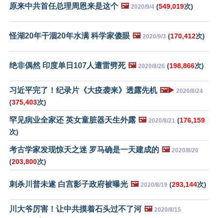
原来中共首任总理周恩来是这个
🖼️
(
549,019
次)
2020/9/4
怪湖20年干涸20年水满 科学家傻眼
🖼️
(
170,412
次)
2020/9/3
绝非偶然 印度单日107人遭雷劈死
🖼️
(
198,866
次)
2020/8/26
习近平完了！纪录片《大疫袭来》透露先机
🖼️▶️
2020/8/24
(
375,403
次)
罕见病业全家还 英女童脏器天生外露
🖼️
(
176,159
2020/8/21
次)
考古学家发现惊天之迷 罗马确是一天建成的
🖼️
2020/8/20
(
203,800
次)
刺杀川普未遂 白宫影子政府被曝光
🖼️
(
293,144
次)
2020/8/19
川大爷厉害！让中共摸着石头过不了河
🖼️
2020/8/15