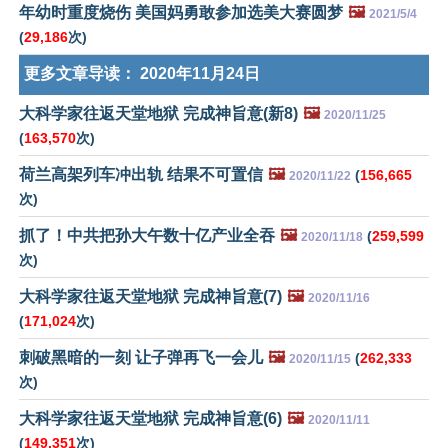
年幼时重度烧伤 美国妈勇敢参加选美大赛圆梦
🖼️
2021/5/4
(
29,186
次)
更多文章导读：
2020年11月24日
大科学家往返天堂地狱 完成神旨意(新8)
🖼️
2020/11/25
(
163,570
次)
荷兰高架列车冲出轨 结果不可置信
🖼️
(
156,665
2020/11/22
次)
抓了！中共把孙大午数十亿产业全吞
🖼️
(
259,599
2020/11/18
次)
大科学家往返天堂地狱 完成神旨意(7)
🖼️
2020/11/16
(
171,024
次)
刺破黑暗的一刻 让子弹再飞一会儿
🖼️
(
262,333
2020/11/15
次)
大科学家往返天堂地狱 完成神旨意(6)
🖼️
2020/11/11
(
149,351
次)