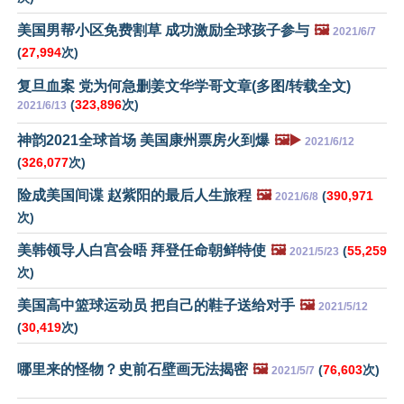
美国男帮小区免费割草 成功激励全球孩子参与
🖼️
2021/6/7
(
27,994
次)
复旦血案 党为何急删姜文华学哥文章(多图/转载全文)
(
323,896
次)
2021/6/13
神韵2021全球首场 美国康州票房火到爆
🖼️▶️
2021/6/12
(
326,077
次)
险成美国间谍 赵紫阳的最后人生旅程
🖼️
(
390,971
2021/6/8
次)
美韩领导人白宫会晤 拜登任命朝鲜特使
🖼️
(
55,259
2021/5/23
次)
美国高中篮球运动员 把自己的鞋子送给对手
🖼️
2021/5/12
(
30,419
次)
哪里来的怪物？史前石壁画无法揭密
🖼️
(
76,603
次)
2021/5/7