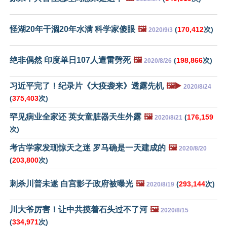
怪湖20年干涸20年水满 科学家傻眼
🖼️
(
170,412
次)
2020/9/3
绝非偶然 印度单日107人遭雷劈死
🖼️
(
198,866
次)
2020/8/26
习近平完了！纪录片《大疫袭来》透露先机
🖼️▶️
2020/8/24
(
375,403
次)
罕见病业全家还 英女童脏器天生外露
🖼️
(
176,159
2020/8/21
次)
考古学家发现惊天之迷 罗马确是一天建成的
🖼️
2020/8/20
(
203,800
次)
刺杀川普未遂 白宫影子政府被曝光
🖼️
(
293,144
次)
2020/8/19
川大爷厉害！让中共摸着石头过不了河
🖼️
2020/8/15
(
334,971
次)