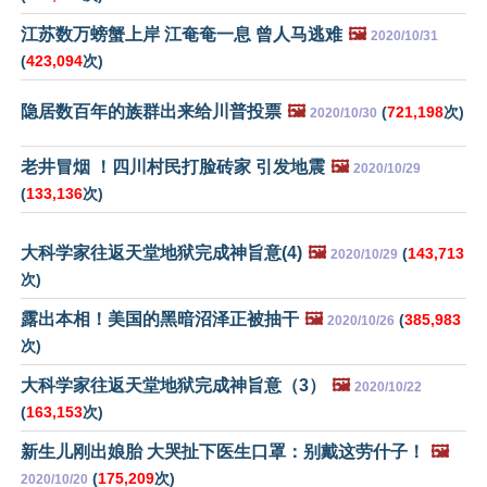
江苏数万螃蟹上岸 江奄奄一息 曾人马逃难
🖼️
2020/10/31
(
423,094
次)
隐居数百年的族群出来给川普投票
🖼️
(
721,198
次)
2020/10/30
老井冒烟 ！四川村民打脸砖家 引发地震
🖼️
2020/10/29
(
133,136
次)
大科学家往返天堂地狱完成神旨意(4)
🖼️
(
143,713
2020/10/29
次)
露出本相！美国的黑暗沼泽正被抽干
🖼️
(
385,983
2020/10/26
次)
大科学家往返天堂地狱完成神旨意（3）
🖼️
2020/10/22
(
163,153
次)
新生儿刚出娘胎 大哭扯下医生口罩：别戴这劳什子！
🖼️
(
175,209
次)
2020/10/20