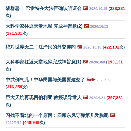
战群恶！ 巴雷特在大法官确认听证会
🖼️
(
228,231
2020/10/15
次)
大科学家往返天堂地狱 完成神旨意(2)
🖼️
2020/10/13
(
171,901
次)
绝对世界无二！江泽民的外交趣闻
🖼️
(
422,191
次)
2020/10/10
大科学家往返天堂地狱完成神旨意(1)
🖼️
(
193,131
2020/10/8
次)
中共倒气儿！中华民国与美国要建交了
🖼️▶️
2020/9/23
(
316,358
次)
巨大天坑再现西伯利亚 教授误导世人
🖼️
(
297,861
2020/9/21
次)
习找不着北的一个原因：四颗东风导弹第几发脱靶
🖼️
(
448,949
次)
2020/9/19