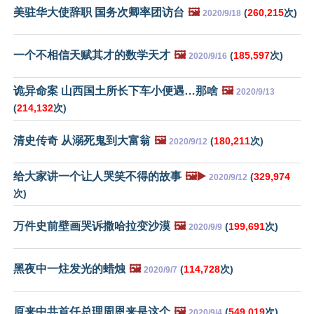
美驻华大使辞职 国务次卿率团访台
🖼️
(
260,215
次)
2020/9/18
一个不相信天赋其才的数学天才
🖼️
(
185,597
次)
2020/9/16
诡异命案 山西国土所长下车小便遇…那啥
🖼️
2020/9/13
(
214,132
次)
清史传奇 从溺死鬼到大富翁
🖼️
(
180,211
次)
2020/9/12
给大家讲一个让人哭笑不得的故事
🖼️▶️
(
329,974
2020/9/12
次)
万件史前壁画哭诉撒哈拉变沙漠
🖼️
(
199,691
次)
2020/9/9
黑夜中一炷发光的蜡烛
🖼️
(
114,728
次)
2020/9/7
原来中共首任总理周恩来是这个
🖼️
(
549,019
次)
2020/9/4