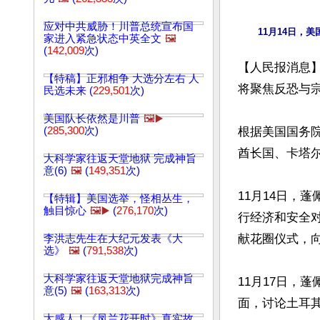
应对中共威胁！川普总统宣布国
家进入紧急状态中英全文
🖼️
(
142,009
次)
【人民报消息】
【特稿】正邪相争 大选分左右 人
将聚焦反恐与宗
民选未来 (
229,501
次)
美国队长依然是川普
🖼️▶️
(
285,300
次)
根据美国国务
酋长国、卡塔尔
大科学家往返天堂地狱 完成神旨
意(6)
🖼️
(
149,351
次)
11月14日，
【特辑】美国选举，怪相丛生，
触目惊心
🖼️▶️
(
276,170
次)
行经济和安全
献花圈仪式，向
李洪志先生在大纪元发表《大
选》
🖼️
(
791,538
次)
大科学家往返天堂地狱完成神旨
11月17日，蓬
意(5)
🖼️
(
163,313
次)
面，讨论土耳
太感人！《凤兰花开时》真实故