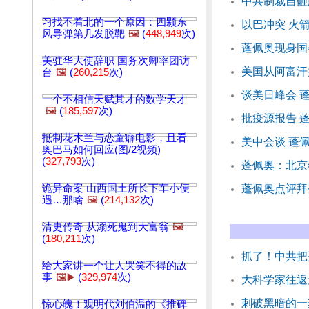
中共制裁自砸
习找不着北的一个原因：四颗东
以巴冲突 火
风导弹第几发脱靶
🖼️
(
448,949
次)
蓬佩奥现身国
美驻华大使辞职 国务次卿率团访
美国从阿富汗
台
🖼️
(
260,215
次)
谈美日峰会 
一个不相信天赋其才的数学天才
🖼️
(
185,597
次)
批疫源报告 
抵制花木兰与恋童癖电影，且看
美中会谈 蓬
奥巴马如何回应(图/2视频)
(
327,793
次)
蓬佩奥：北京
诡异命案 山西国土所长下车小便
蓬佩奥点评拜
遇…那啥
🖼️
(
214,132
次)
清史传奇 从溺死鬼到大富翁
🖼️
(
180,211
次)
抓了！中共把
给大家讲一个让人哭笑不得的故
事
🖼️▶️
(
329,974
次)
大科学家往返天
刺破黑暗的一
惊心魄！观明代刘伯温的《推碑