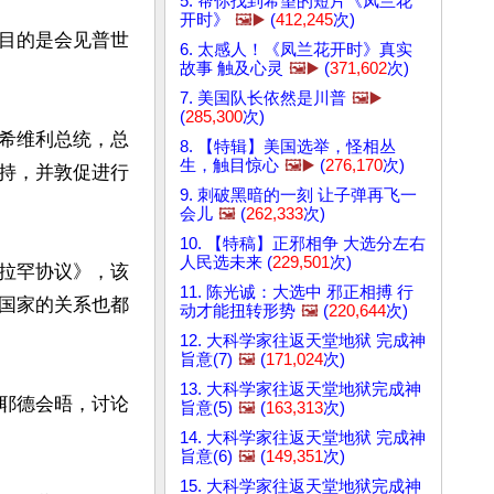
5. 帮你找到希望的短片《凤兰花
开时》
🖼️▶️
(
412,245
次)
目的是会见普世
6. 太感人！《凤兰花开时》真实
故事 触及心灵
🖼️▶️
(
371,602
次)
7. 美国队长依然是川普
🖼️▶️
(
285,300
次)
希维利总统，总
8. 【特辑】美国选举，怪相丛
生，触目惊心
🖼️▶️
(
276,170
次)
持，并敦促进行
9. 刺破黑暗的一刻 让子弹再飞一
会儿
🖼️
(
262,333
次)
10. 【特稿】正邪相争 大选分左右
人民选未来 (
229,501
次)
拉罕协议》，该
11. 陈光诚：大选中 邪正相搏 行
国家的关系也都
动才能扭转形势
🖼️
(
220,644
次)
12. 大科学家往返天堂地狱 完成神
旨意(7)
🖼️
(
171,024
次)
13. 大科学家往返天堂地狱完成神
耶德会晤，讨论
旨意(5)
🖼️
(
163,313
次)
14. 大科学家往返天堂地狱 完成神
旨意(6)
🖼️
(
149,351
次)
15. 大科学家往返天堂地狱完成神