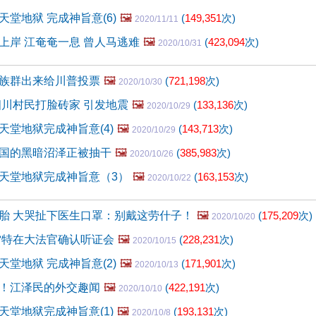
堂地狱 完成神旨意(6)
🖼️
(
149,351
次)
2020/11/11
上岸 江奄奄一息 曾人马逃难
🖼️
(
423,094
次)
2020/10/31
族群出来给川普投票
🖼️
(
721,198
次)
2020/10/30
四川村民打脸砖家 引发地震
🖼️
(
133,136
次)
2020/10/29
天堂地狱完成神旨意(4)
🖼️
(
143,713
次)
2020/10/29
国的黑暗沼泽正被抽干
🖼️
(
385,983
次)
2020/10/26
天堂地狱完成神旨意（3）
🖼️
(
163,153
次)
2020/10/22
胎 大哭扯下医生口罩：别戴这劳什子！
🖼️
(
175,209
次)
2020/10/20
雷特在大法官确认听证会
🖼️
(
228,231
次)
2020/10/15
堂地狱 完成神旨意(2)
🖼️
(
171,901
次)
2020/10/13
！江泽民的外交趣闻
🖼️
(
422,191
次)
2020/10/10
天堂地狱完成神旨意(1)
🖼️
(
193,131
次)
2020/10/8