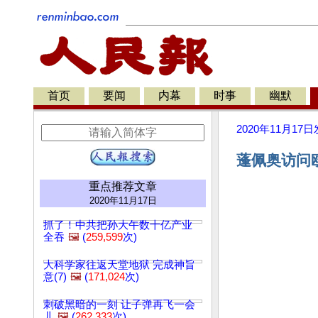
首页
要闻
内幕
时事
幽默
2020年11月17日
蓬佩奥访问欧
重点推荐文章
2020年11月17日
抓了！中共把孙大午数十亿产业
全吞
🖼️
(
259,599
次)
大科学家往返天堂地狱 完成神旨
意(7)
🖼️
(
171,024
次)
刺破黑暗的一刻 让子弹再飞一会
儿
🖼️
(
262,333
次)