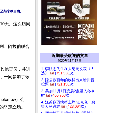
10天。这次访问
列、阿拉伯联合
近期最受欢迎的文章
2020年11月17日
1. 李洪志先生在大纪元发表《大
和其他官员，并进
选》
🖼️
(
791,538
次)
，一同参加了敬
2. 隐居数百年的族群出来给川普
投票
🖼️
(
721,198
次)
3. 美加11月1日凌晨2点进入冬令
时
🖼️
(
466,768
次)
lomew）会
4. 江苏数万螃蟹上岸 江奄奄一息
曾人马逃难
🖼️
(
423,094
次)
的坚定立场。
