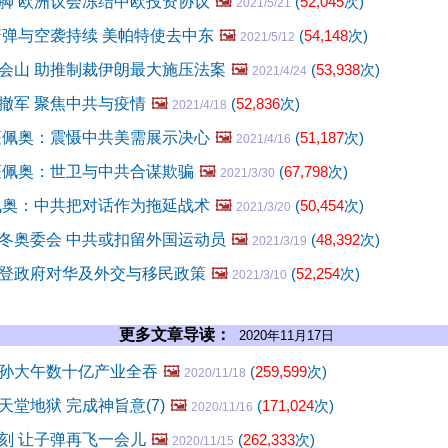
脚 欧洲议会冻结中欧投资协议
🖼️
(
52,045
次)
2021/5/21
箭弹与空袭持续 美帕特使去中东
🖼️
(
54,148
次)
2021/5/12
会山 助推制裁伊朗最大施压法案
🖼️
(
53,938
次)
2021/4/24
撤军 聚焦中共与疫情
🖼️
(
52,836
次)
2021/4/18
蓬佩奥：震慑中共美需展示决心
🖼️
(
51,187
次)
2021/4/16
蓬佩奥：世卫与中共合谋欺骗
🖼️
(
67,798
次)
2021/3/30
佩奥：中共把对话作为拖延战术
🖼️
(
50,454
次)
2021/3/20
冬奥委会 中共或扣留外国运动员
🖼️
(
48,392
次)
2021/3/19
登政府对华及外交与移民政策
🖼️
(
52,254
次)
2021/3/10
更多文章导读：
2020年11月17日
孙大午数十亿产业全吞
🖼️
(
259,599
次)
2020/11/18
堂地狱 完成神旨意(7)
🖼️
(
171,024
次)
2020/11/16
刻 让子弹再飞一会儿
🖼️
(
262,333
次)
2020/11/15