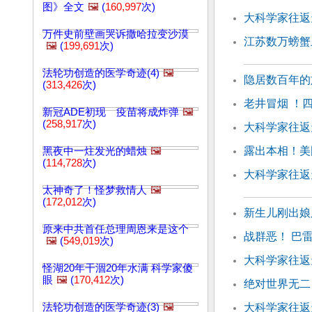
图》全文
🖼️
(
160,997
次)
大科学家往返天
万件史前壁画哭诉撒哈拉变沙漠
江苏数万螃蟹
🖼️
(
199,691
次)
法轮功创造的医学奇迹(4)
🖼️
隐居数百年的
(
313,426
次)
老井冒烟 ！
新冠ADE初现 疫苗将成炸弹
🖼️
(
258,917
次)
大科学家往返
露出本相！美
黑夜中一炷发光的蜡烛
🖼️
(
114,728
次)
大科学家往返
太神奇了！怪梦救情人
🖼️
(
172,012
次)
新生儿刚出娘
原来中共首任总理周恩来是这个
战群恶！ 巴
🖼️
(
549,019
次)
大科学家往返天
怪湖20年干涸20年水满 科学家傻
眼
🖼️
(
170,412
次)
绝对世界无二
法轮功创造的医学奇迹(3)
🖼️
大科学家往返