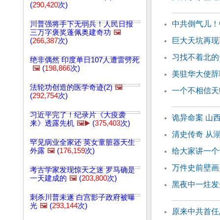
(
290,420
次)
中共倒气儿！
川普强将手下无弱兵！人民日报
三万字褒奖蓬佩奥建奇功
🖼️
巨大天坑再现
(
266,387
次)
习找不着北的
绝非偶然 印度单日107人遭雷劈死
🖼️
(
198,866
次)
美驻华大使辞
法轮功创造的医学奇迹(2)
🖼️
一个不相信天
(
292,754
次)
习近平完了！纪录片《大疫袭
诡异命案 山
来》透露先机
🖼️▶️
(
375,403
次)
清史传奇 从
罕见病业全家还 英女童脏器天生
外露
🖼️
(
176,159
次)
给大家讲一个
万件史前壁画
考古学家发现惊天之迷 罗马确是
一天建成的
🖼️
(
203,800
次)
黑夜中一炷发
刺杀川普未遂 白宫影子政府被曝
光
🖼️
(
293,144
次)
原来中共首任