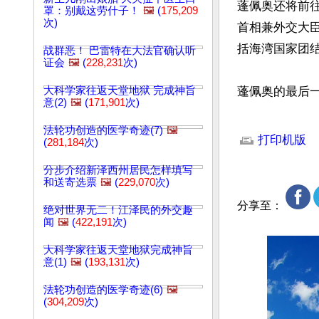
蓬佩奥还将前
罩：别戴这劳什子！
🖼️
(
175,209
次)
首相兼外交大
括海湾国家团结
战群恶！ 巴雷特在大法官确认听
证会
🖼️
(
228,231
次)
大科学家往返天堂地狱 完成神旨
蓬佩奥的最后
意(2)
🖼️
(
171,901
次)
文章网址: http://w
法轮功创造的医学奇迹(7)
🖼️
打印机版
(
281,184
次)
分步介绍新泽西州居民怎样填写
和送寄选票
🖼️
(
229,070
次)
分享至：
绝对世界无二！江泽民的外交趣
闻
🖼️
(
422,191
次)
大科学家往返天堂地狱完成神旨
意(1)
🖼️
(
193,131
次)
法轮功创造的医学奇迹(6)
🖼️
(
304,209
次)