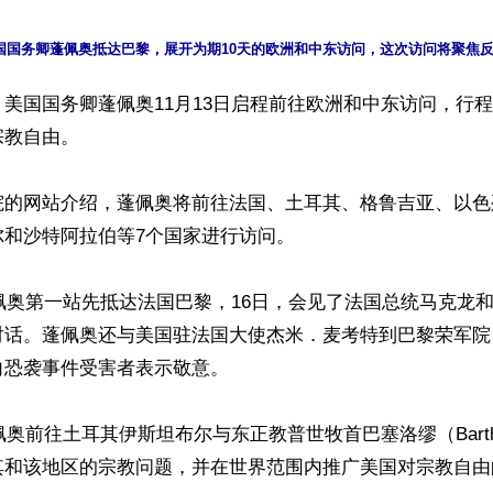
美国国务卿蓬佩奥11月13日启程前往欧洲和中东访问，行程
教自由。

院的网站介绍，蓬佩奥将前往法国、土耳其、格鲁吉亚、以色
和沙特阿拉伯等7个国家进行访问。

蓬佩奥第一站先抵达法国巴黎，16日，会见了法国总统马克龙
对话。蓬佩奥还与美国驻法国大使杰米．麦考特到巴黎荣军院
恐袭事件受害者表示敬意。

佩奥前往土耳其伊斯坦布尔与东正教普世牧首巴塞洛缪（Bartho
其和该地区的宗教问题，并在世界范围内推广美国对宗教自由