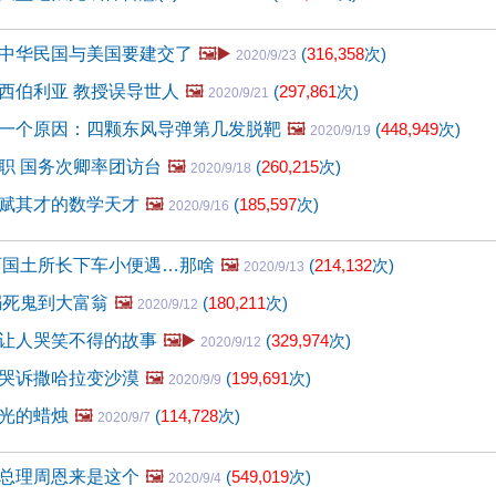
中华民国与美国要建交了
🖼️▶️
(
316,358
次)
2020/9/23
西伯利亚 教授误导世人
🖼️
(
297,861
次)
2020/9/21
一个原因：四颗东风导弹第几发脱靶
🖼️
(
448,949
次)
2020/9/19
职 国务次卿率团访台
🖼️
(
260,215
次)
2020/9/18
赋其才的数学天才
🖼️
(
185,597
次)
2020/9/16
西国土所长下车小便遇…那啥
🖼️
(
214,132
次)
2020/9/13
溺死鬼到大富翁
🖼️
(
180,211
次)
2020/9/12
让人哭笑不得的故事
🖼️▶️
(
329,974
次)
2020/9/12
哭诉撒哈拉变沙漠
🖼️
(
199,691
次)
2020/9/9
光的蜡烛
🖼️
(
114,728
次)
2020/9/7
总理周恩来是这个
🖼️
(
549,019
次)
2020/9/4