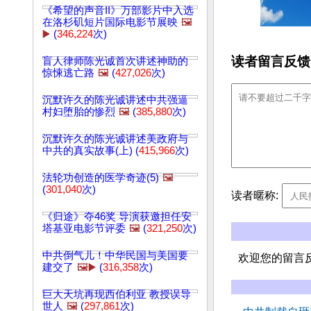
《希望的声音II》万部影片中入选
在洛杉矶短片国际电影节展映
🖼️
▶️
(
346,224
次)
读者留言反馈
盲人律师陈光诚首次讲述神助的
惊悚逃亡路
🖼️
(
427,026
次)
沉默许久的陈光诚讲述中共强逼
村妇堕胎的惨烈
🖼️
(
385,880
次)
沉默许久的陈光诚讲述美政府与
中共的真实故事(上) (
415,966
次)
法轮功创造的医学奇迹(5)
🖼️
(
301,040
次)
读者暱称:
《归途》夺46奖 导演获邀担任安
塔基亚电影节评委
🖼️
(
321,250
次)
中共倒气儿！中华民国与美国要
欢迎您的留言
建交了
🖼️▶️
(
316,358
次)
巨大天坑再现西伯利亚 教授误导
世人
🖼️
(
297,861
次)