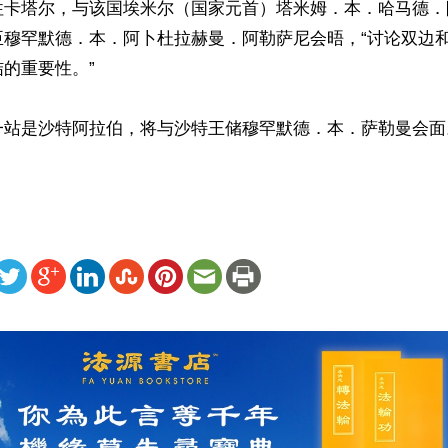
往卡塔尔，与该国埃米尔（国家元首）塔米姆．本．哈马德．
臣穆罕默德．本．阿卜杜拉赫曼．阿勒萨尼会晤，“讨论双边
的重要性。”

一站是沙特阿拉伯，将与沙特王储穆罕默德．本．萨勒曼会面
ww.renminbao.com/rmb/articles/2020/11/17/71726.html