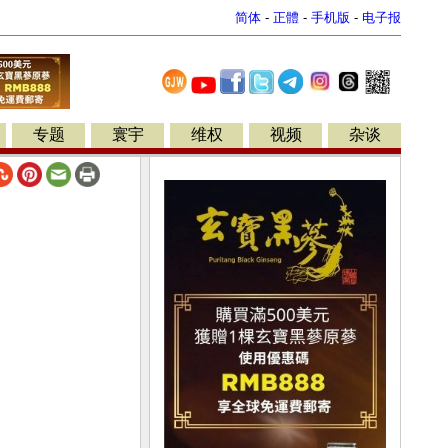
简体
-
正體
-
手机版
-
电子报
专题
寰宇
维权
视频
杂谈