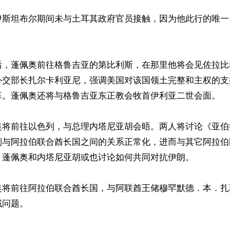
伊斯坦布尔期间未与土耳其政府官员接触，因为他此行的唯一


后，蓬佩奥前往格鲁吉亚的第比利斯，在那里他将会见佐拉比
外交部长扎尔卡利亚尼，强调美国对该国领土完整和主权的支
革。蓬佩奥还将与格鲁吉亚东正教会牧首伊利亚二世会面。

奥将前往以色列，与总理内塔尼亚胡会晤。两人将讨论《亚伯
列与阿拉伯联合酋长国之间的关系正常化，进而与其它阿拉伯
。蓬佩奥和内塔尼亚胡或也讨论如何共同对抗伊朗。

奥将前往阿拉伯联合酋长国，与阿联酋王储穆罕默德．本．扎
问题。
