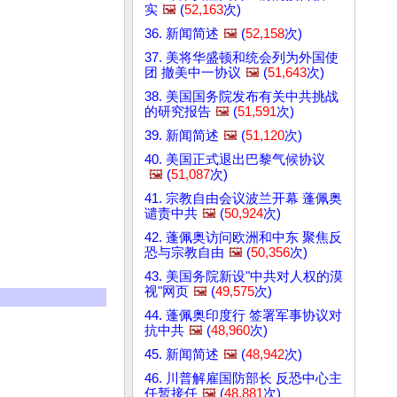
实
🖼️
(
52,163
次)
36. 新闻简述
🖼️
(
52,158
次)
37. 美将华盛顿和统会列为外国使
团 撤美中一协议
🖼️
(
51,643
次)
38. 美国国务院发布有关中共挑战
的研究报告
🖼️
(
51,591
次)
39. 新闻简述
🖼️
(
51,120
次)
40. 美国正式退出巴黎气候协议
🖼️
(
51,087
次)
41. 宗教自由会议波兰开幕 蓬佩奥
谴责中共
🖼️
(
50,924
次)
42. 蓬佩奥访问欧洲和中东 聚焦反
恐与宗教自由
🖼️
(
50,356
次)
43. 美国务院新设"中共对人权的漠
视"网页
🖼️
(
49,575
次)
44. 蓬佩奥印度行 签署军事协议对
抗中共
🖼️
(
48,960
次)
45. 新闻简述
🖼️
(
48,942
次)
46. 川普解雇国防部长 反恐中心主
任暂接任
🖼️
(
48,881
次)