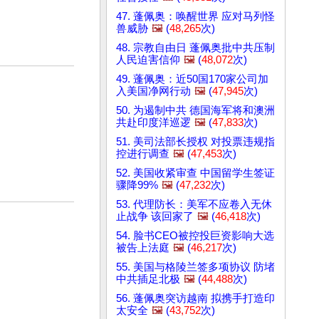
47. 蓬佩奥：唤醒世界 应对马列怪
兽威胁
🖼️
(
48,265
次)
48. 宗教自由日 蓬佩奥批中共压制
人民迫害信仰
🖼️
(
48,072
次)
49. 蓬佩奥：近50国170家公司加
入美国净网行动
🖼️
(
47,945
次)
50. 为遏制中共 德国海军将和澳洲
共赴印度洋巡逻
🖼️
(
47,833
次)
51. 美司法部长授权 对投票违规指
控进行调查
🖼️
(
47,453
次)
52. 美国收紧审查 中国留学生签证
骤降99%
🖼️
(
47,232
次)
53. 代理防长：美军不应卷入无休
止战争 该回家了
🖼️
(
46,418
次)
54. 脸书CEO被控投巨资影响大选
被告上法庭
🖼️
(
46,217
次)
55. 美国与格陵兰签多项协议 防堵
中共插足北极
🖼️
(
44,488
次)
56. 蓬佩奥突访越南 拟携手打造印
太安全
🖼️
(
43,752
次)