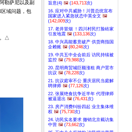
阿勒萨尼以及副
旨意(4)
🖼️
(
143,713
次)
16. 应对中共威胁！川普总统宣布
和区域问题，包
国家进入紧急状态中英全文
🖼️
(
142,009
次)
17. 老井冒烟 ！四川村民打脸砖家
引发地震
🖼️
(
133,136
次)
。△
18. 中兴高能蓄意破产 供货商指国
企赖账
🖼️
(
80,246
次)
19. 中共五中全会前后 访民持续被
监控
🖼️
(
79,988
次)
20. 昆明商贸城巨额涨租 商户罢市
抗议
🖼️
(
78,228
次)
21. 抗议庭审不公 重庆居民当庭解
聘律师
🖼️
(
77,126
次)
22. 张展绝食抗争近半年 代理律师
被逼退出
🖼️
(
76,431
次)
23. 房产消费纠纷四起 业主集体维
权
🖼️
(
75,730
次)
24. 访民实名要求 撤销北京截访集
中营
🖼️
(
73,662
次)