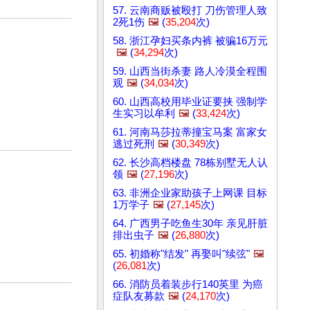
57. 云南商贩被殴打 刀伤管理人致
2死1伤
🖼️
(
35,204
次)
58. 浙江孕妇买条内裤 被骗16万元
🖼️
(
34,294
次)
59. 山西当街杀妻 路人冷漠全程围
观
🖼️
(
34,034
次)
60. 山西高校用毕业证要挟 强制学
生实习以牟利
🖼️
(
33,424
次)
61. 河南马莎拉蒂撞宝马案 富家女
逃过死刑
🖼️
(
30,349
次)
62. 长沙高档楼盘 78栋别墅无人认
领
🖼️
(
27,196
次)
63. 非洲企业家助孩子上网课 目标
1万学子
🖼️
(
27,145
次)
64. 广西男子吃鱼生30年 亲见肝脏
排出虫子
🖼️
(
26,880
次)
65. 初婚称"结发" 再娶叫"续弦"
🖼️
(
26,081
次)
66. 消防员着装步行140英里 为癌
症队友募款
🖼️
(
24,170
次)