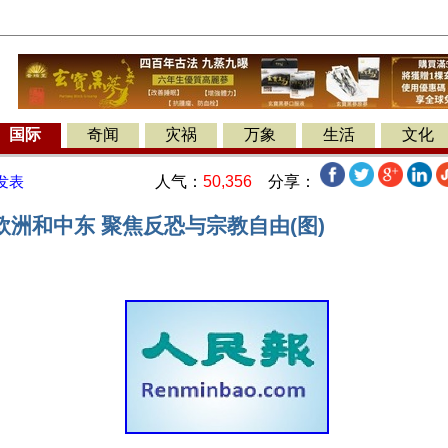
国际
奇闻
灾祸
万象
生活
文化
人气：
50,356
分享：
发表
洲和中东 聚焦反恐与宗教自由(图)