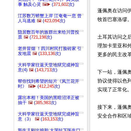
事 触及心灵
🖼️▶️
(
371,602
次)
蓬佩奥在访问
江苏数万螃蟹上岸 江奄奄一息 曾
牧首巴塞洛缪。
人马逃难
🖼️
(
423,094
次)
隐居数百年的族群出来给川普投
土耳其访问之
票
🖼️
(
721,198
次)
理加卡里亚和
老井冒烟 ！四川村民打脸砖家 引
发地震
🖼️
(
133,136
次)
更多的民主改
大科学家往返天堂地狱完成神旨
意(4)
🖼️
(
143,713
次)
下一站，蓬佩
协议使得以色
帮你找到希望的短片《凤兰花开
时》
🖼️▶️
(
412,245
次)
实现了正常化
露出本相！美国的黑暗沼泽正被
抽干
🖼️
(
385,983
次)
接下来，蓬佩
大科学家往返天堂地狱完成神旨
安全合作和区域
意（3）
🖼️
(
163,153
次)
新生儿刚出娘胎 大哭扯下医生口