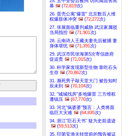
25. 五中全会后被拘 访民揭迫害黑
幕
🖼️
(
72,819
次)
26. 蛋壳公寓"爆雷" 北京数百人维
权爆肢体冲突
🖼️
(
72,272
次)
27. 张展面临重判威胁 武汉家属驳
当局指控
🖼️
(
71,901
次)
28. 云南诗人王藏夫妻先后被捕 妻
身体堪忧
🖼️
(
71,391
次)
29. 武汉市民张海第5次寄信政府
促追责
🖼️
(
71,015
次)
30. 科学家发现新型生物 靠吃石头
生存
🖼️
(
70,862
次)
31. 濒死男子敲天堂大门 被告知时
辰未到
🖼️
(
70,104
次)
32. "城城找房"多地爆雷 三方维权
遭镇压
🖼️
(
67,770
次)
33. 河北"疯婆婆"预言：人类将面
临巨大灾难
🖼️
(
64,835
次)
34. 浙江"巨石天书" 疑为史前遗迹
🖼️
(
59,513
次)
35. 印第安渔夫转世前的预告被证