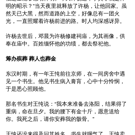
明的昭示？”当天夜里就释放了许杨，让他回家。虽
然天已大黑，然而道路的上空，好像总有一团火
光，一直照耀着许杨前进的路。时人均深感讶异。

许杨去世后，邓晨为许杨修建祠庙，为其画像，供
奉在庙中。百姓缅怀他的功绩，都去祭祀他。

筹办殡葬 葬人也葬金
东汉时期，有一年王忳前往京师，在一间房舍中遇
见一个书生。他见书生病入膏肓，心中十分怜悯，
于是悉心照顾他。

那名书生对王忳说：“我本来准备去洛阳，结果得了
重病，命在旦夕。我的腰下有金十斤，愿意送给
你。我死之后，请你安葬我的骸骨。”

王忳还没来得及问其姓名，书生就咽气了。王忳卖