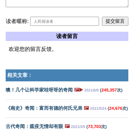
读者暱称:
读者留言
欢迎您的留言反馈。
相关文章：
噢！几个让科学家哇呀呀的奇闻
🖼️▶️
(
245,357
次)
2021/6/9
《南史》奇闻：富而有德的何氏兄弟
🖼️
(
24,676
次)
2021/5/24
古代奇闻：瘟疫无情却有眼
🖼️
(
73,703
次)
2021/3/5