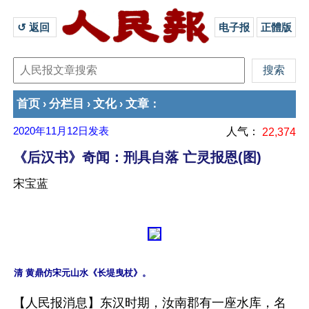
↺ 返回 
电子报
正體版
首页
分栏目
文化
文章
›
›
›
：
2020年11月12日
发表
人气：
22,374
《后汉书》奇闻：刑具自落 亡灵报恩(图)
宋宝蓝
【人民报消息】东汉时期，汝南郡有一座水库，名