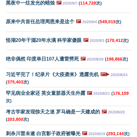
黑夜中一炷发光的蜡烛
🖼️
(
114,728
次)
2020/9/7
原来中共首任总理周恩来是这个
🖼️
(
549,019
次)
2020/9/4
怪湖20年干涸20年水满 科学家傻眼
🖼️
(
170,412
次)
2020/9/3
绝非偶然 印度单日107人遭雷劈死
🖼️
(
198,866
次)
2020/8/26
习近平完了！纪录片《大疫袭来》透露先机
🖼️▶️
2020/8/24
(
375,403
次)
罕见病业全家还 英女童脏器天生外露
🖼️
(
176,159
2020/8/21
次)
考古学家发现惊天之迷 罗马确是一天建成的
🖼️
2020/8/20
(
203,800
次)
刺杀川普未遂 白宫影子政府被曝光
🖼️
(
293,144
次)
2020/8/19