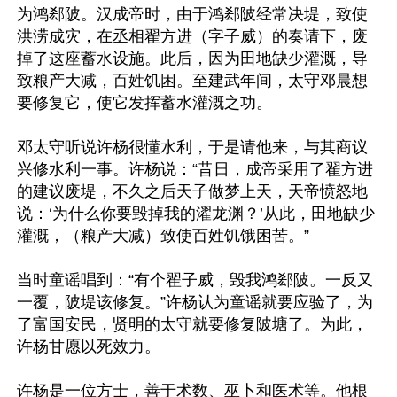
为鸿郄陂。汉成帝时，由于鸿郄陂经常决堤，致使
洪涝成灾，在丞相翟方进（字子威）的奏请下，废
掉了这座蓄水设施。此后，因为田地缺少灌溉，导
致粮产大减，百姓饥困。至建武年间，太守邓晨想
要修复它，使它发挥蓄水灌溉之功。

邓太守听说许杨很懂水利，于是请他来，与其商议
兴修水利一事。许杨说：“昔日，成帝采用了翟方进
的建议废堤，不久之后天子做梦上天，天帝愤怒地
说：‘为什么你要毁掉我的濯龙渊？’从此，田地缺少
灌溉，（粮产大减）致使百姓饥饿困苦。”

当时童谣唱到：“有个翟子威，毁我鸿郄陂。一反又
一覆，陂堤该修复。”许杨认为童谣就要应验了，为
了富国安民，贤明的太守就要修复陂塘了。为此，
许杨甘愿以死效力。

许杨是一位方士，善于术数、巫卜和医术等。他根