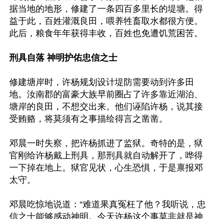
据当地的地形，修建了一条四百多里长的堤塘。得
益于此，百姓灌溉良田，喂养牲畜取水都很方便。
此后，粮食年年获得丰收，百姓也免遭饥荒困苦。

刑具自落 神明护佑忠信之士
修建塘岸时，许杨规划设计堤防需要动到许多田
地。汝南郡的富豪大族早前圈占了许多靠近湖泊、
塘岸的良田，不想交出来。他们诬陷许杨，说其接
受贿赂，将莫须有之事描绘得言之凿凿。

邓晨一时失察，把许杨抓进了监狱。奇特的是，狱
官刚给许杨戴上刑具，那刑具就自动解开了，哗得
一下掉在地上。狱官见状，心生恐惧，于是禀报邓
太守。

邓晨吃惊地说道：“难道果真冤枉了他？我听说，忠
信之士能够感动神明。今天许杨这个事莫非就是神