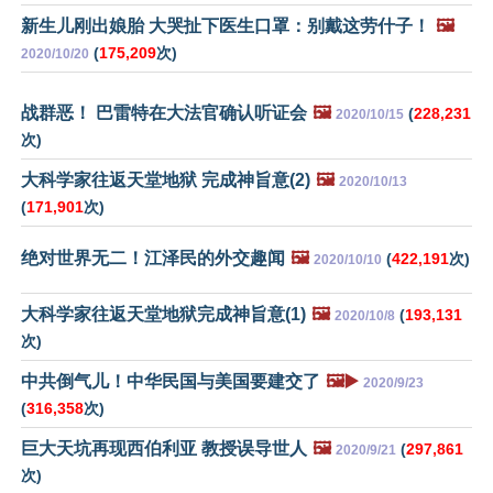
新生儿刚出娘胎 大哭扯下医生口罩：别戴这劳什子！
🖼️
(
175,209
次)
2020/10/20
战群恶！ 巴雷特在大法官确认听证会
🖼️
(
228,231
2020/10/15
次)
大科学家往返天堂地狱 完成神旨意(2)
🖼️
2020/10/13
(
171,901
次)
绝对世界无二！江泽民的外交趣闻
🖼️
(
422,191
次)
2020/10/10
大科学家往返天堂地狱完成神旨意(1)
🖼️
(
193,131
2020/10/8
次)
中共倒气儿！中华民国与美国要建交了
🖼️▶️
2020/9/23
(
316,358
次)
巨大天坑再现西伯利亚 教授误导世人
🖼️
(
297,861
2020/9/21
次)