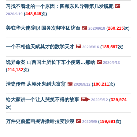
习找不着北的一个原因：四颗东风导弹第几发脱靶
🖼️
(
448,949
次)
2020/9/19
美驻华大使辞职 国务次卿率团访台
🖼️
(
260,215
次)
2020/9/18
一个不相信天赋其才的数学天才
🖼️
(
185,597
次)
2020/9/16
诡异命案 山西国土所长下车小便遇…那啥
🖼️
2020/9/13
(
214,132
次)
清史传奇 从溺死鬼到大富翁
🖼️
(
180,211
次)
2020/9/12
给大家讲一个让人哭笑不得的故事
🖼️▶️
(
329,974
2020/9/12
次)
万件史前壁画哭诉撒哈拉变沙漠
🖼️
(
199,691
次)
2020/9/9