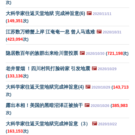
次)
大科学家往返天堂地狱 完成神旨意(6)
🖼️
2020/11/11
(
149,351
次)
江苏数万螃蟹上岸 江奄奄一息 曾人马逃难
🖼️
2020/10/31
(
423,094
次)
隐居数百年的族群出来给川普投票
🖼️
(
721,198
次)
2020/10/30
老井冒烟 ！四川村民打脸砖家 引发地震
🖼️
2020/10/29
(
133,136
次)
大科学家往返天堂地狱完成神旨意(4)
🖼️
(
143,713
2020/10/29
次)
露出本相！美国的黑暗沼泽正被抽干
🖼️
(
385,983
2020/10/26
次)
大科学家往返天堂地狱完成神旨意（3）
🖼️
2020/10/22
(
163,153
次)