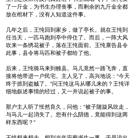
了一斤金，为书生办理丧事，而剩余的九斤金全都
放在棺材下，没有人知道这件事。

几年之后，王忳回到家乡，做了亭长。就在王忳到
任当天，一匹马跑到亭中停住了。而后，一阵大风
吹来一条绣花被子，落在王忳面前。王忳禀告县令
此事，县令将马匹和被子都给了他。

后来，王忳骑马来到雒县。马儿竟然一路飞奔，直
接将他带进一户民宅。主人见了，高兴地说：“今天
终于抓到盗贼了。”问王忳这马从哪儿来的？王忳详
细地叙述事情的经过，又一并说起被子的事。

那户主人听了怅然良久，问他：“被子随旋风吹走，
与马儿一起消失了。您有什么阴德，竟能得到这两
样东西呢？”

王忳想来想去，想到当年安葬书生一事。于是说出