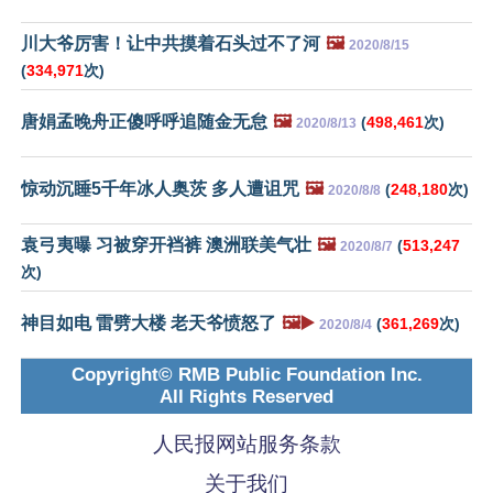
川大爷厉害！让中共摸着石头过不了河
🖼️
2020/8/15
(
334,971
次)
唐娟孟晚舟正傻呼呼追随金无怠
🖼️
(
498,461
次)
2020/8/13
惊动沉睡5千年冰人奥茨 多人遭诅咒
🖼️
(
248,180
次)
2020/8/8
袁弓夷曝 习被穿开裆裤 澳洲联美气壮
🖼️
(
513,247
2020/8/7
次)
神目如电 雷劈大楼 老天爷愤怒了
🖼️▶️
(
361,269
次)
2020/8/4
Copyright© RMB Public Foundation Inc.
All Rights Reserved
人民报网站服务条款
关于我们