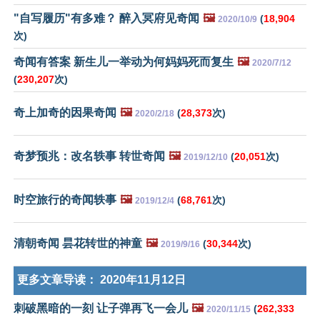
"自写履历"有多难？ 醉入冥府见奇闻
🖼️
(
18,904
2020/10/9
次)
奇闻有答案 新生儿一举动为何妈妈死而复生
🖼️
2020/7/12
(
230,207
次)
奇上加奇的因果奇闻
🖼️
(
28,373
次)
2020/2/18
奇梦预兆：改名轶事 转世奇闻
🖼️
(
20,051
次)
2019/12/10
时空旅行的奇闻轶事
🖼️
(
68,761
次)
2019/12/4
清朝奇闻 昙花转世的神童
🖼️
(
30,344
次)
2019/9/16
更多文章导读：
2020年11月12日
刺破黑暗的一刻 让子弹再飞一会儿
🖼️
(
262,333
2020/11/15