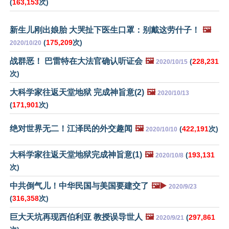
(
163,153
次)
新生儿刚出娘胎 大哭扯下医生口罩：别戴这劳什子！
🖼️
(
175,209
次)
2020/10/20
战群恶！ 巴雷特在大法官确认听证会
🖼️
(
228,231
2020/10/15
次)
大科学家往返天堂地狱 完成神旨意(2)
🖼️
2020/10/13
(
171,901
次)
绝对世界无二！江泽民的外交趣闻
🖼️
(
422,191
次)
2020/10/10
大科学家往返天堂地狱完成神旨意(1)
🖼️
(
193,131
2020/10/8
次)
中共倒气儿！中华民国与美国要建交了
🖼️▶️
2020/9/23
(
316,358
次)
巨大天坑再现西伯利亚 教授误导世人
🖼️
(
297,861
2020/9/21