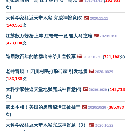
刺破黑暗的一刻 让子弹再飞一会儿
🖼️
(
262,333
2020/11/15
次)
大科学家往返天堂地狱 完成神旨意(6)
🖼️
2020/11/11
(
149,351
次)
江苏数万螃蟹上岸 江奄奄一息 曾人马逃难
🖼️
2020/10/31
(
423,094
次)
隐居数百年的族群出来给川普投票
🖼️
(
721,198
次)
2020/10/30
老井冒烟 ！四川村民打脸砖家 引发地震
🖼️
2020/10/29
(
133,136
次)
大科学家往返天堂地狱完成神旨意(4)
🖼️
(
143,713
2020/10/29
次)
露出本相！美国的黑暗沼泽正被抽干
🖼️
(
385,983
2020/10/26
次)
大科学家往返天堂地狱完成神旨意（3）
🖼️
2020/10/22