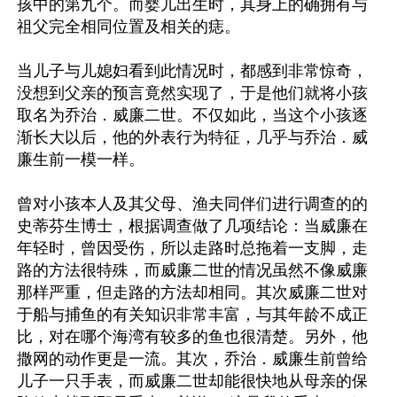
孩中的第九个。而婴儿出生时，其身上的确拥有与
祖父完全相同位置及相关的痣。

当儿子与儿媳妇看到此情况时，都感到非常惊奇，
没想到父亲的预言竟然实现了，于是他们就将小孩
取名为乔治．威廉二世。不仅如此，当这个小孩逐
渐长大以后，他的外表行为特征，几乎与乔治．威
廉生前一模一样。

曾对小孩本人及其父母、渔夫同伴们进行调查的的
史蒂芬生博士，根据调查做了几项结论：当威廉在
年轻时，曾因受伤，所以走路时总拖着一支脚，走
路的方法很特殊，而威廉二世的情况虽然不像威廉
那样严重，但走路的方法却相同。其次威廉二世对
于船与捕鱼的有关知识非常丰富，与其年龄不成正
比，对在哪个海湾有较多的鱼也很清楚。另外，他
撒网的动作更是一流。其次，乔治．威廉生前曾给
儿子一只手表，而威廉二世却能很快地从母亲的保