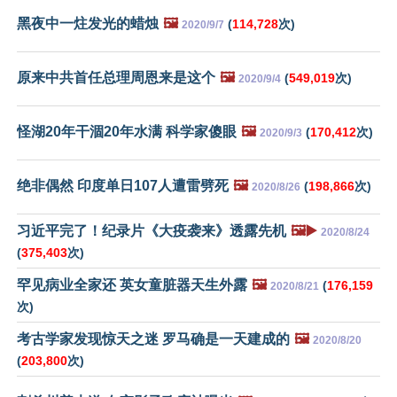
黑夜中一炷发光的蜡烛
🖼️
(
114,728
次)
2020/9/7
原来中共首任总理周恩来是这个
🖼️
(
549,019
次)
2020/9/4
怪湖20年干涸20年水满 科学家傻眼
🖼️
(
170,412
次)
2020/9/3
绝非偶然 印度单日107人遭雷劈死
🖼️
(
198,866
次)
2020/8/26
习近平完了！纪录片《大疫袭来》透露先机
🖼️▶️
2020/8/24
(
375,403
次)
罕见病业全家还 英女童脏器天生外露
🖼️
(
176,159
2020/8/21
次)
考古学家发现惊天之迷 罗马确是一天建成的
🖼️
2020/8/20
(
203,800
次)