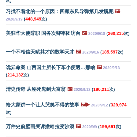
次)
习找不着北的一个原因：四颗东风导弹第几发脱靶
🖼️
(
448,949
次)
2020/9/19
美驻华大使辞职 国务次卿率团访台
🖼️
(
260,215
次)
2020/9/18
一个不相信天赋其才的数学天才
🖼️
(
185,597
次)
2020/9/16
诡异命案 山西国土所长下车小便遇…那啥
🖼️
2020/9/13
(
214,132
次)
清史传奇 从溺死鬼到大富翁
🖼️
(
180,211
次)
2020/9/12
给大家讲一个让人哭笑不得的故事
🖼️▶️
(
329,974
2020/9/12
次)
万件史前壁画哭诉撒哈拉变沙漠
🖼️
(
199,691
次)
2020/9/9