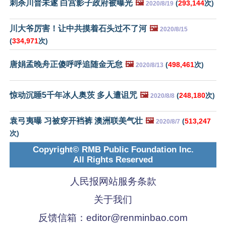
刺杀川普未遂 白宫影子政府被曝光
🖼️
(
293,144
次)
2020/8/19
川大爷厉害！让中共摸着石头过不了河
🖼️
2020/8/15
(
334,971
次)
唐娟孟晚舟正傻呼呼追随金无怠
🖼️
(
498,461
次)
2020/8/13
惊动沉睡5千年冰人奥茨 多人遭诅咒
🖼️
(
248,180
次)
2020/8/8
袁弓夷曝 习被穿开裆裤 澳洲联美气壮
🖼️
(
513,247
2020/8/7
次)
Copyright© RMB Public Foundation Inc.
All Rights Reserved
人民报网站服务条款
关于我们
反馈信箱：
editor@renminbao.com