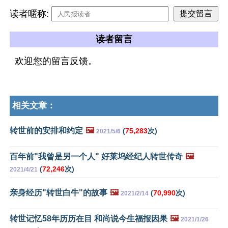
读者暱称:
读者留言
欢迎您的留言反馈。
相关文章：
转世前的安排和约定
🖼️
(
75,283
次)
2021/5/6
百年前"我曾是另一个人" 好莱坞经纪人转世传奇
🖼️
(
72,246
次)
2021/4/21
亲身经历"转世白牛"的故事
🖼️
(
70,990
次)
2021/2/14
转世记忆58年历历在目 和尚说今生福报因果
🖼️
2021/1/26