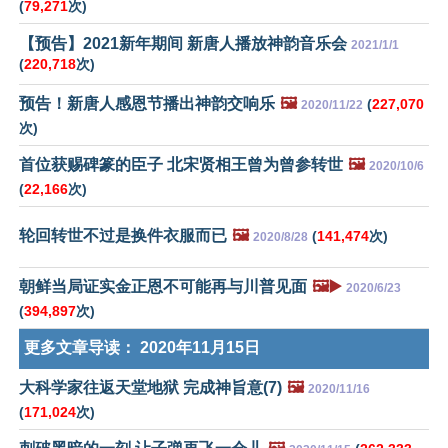
(
79,271
次)
【预告】2021新年期间 新唐人播放神韵音乐会
2021/1/1
(
220,718
次)
预告！新唐人感恩节播出神韵交响乐
🖼️
(
227,070
2020/11/22
次)
首位获赐碑篆的臣子 北宋贤相王曾为曾参转世
🖼️
2020/10/6
(
22,166
次)
轮回转世不过是换件衣服而已
🖼️
(
141,474
次)
2020/8/28
朝鲜当局证实金正恩不可能再与川普见面
🖼️▶️
2020/6/23
(
394,897
次)
更多文章导读：
2020年11月15日
大科学家往返天堂地狱 完成神旨意(7)
🖼️
2020/11/16
(
171,024
次)