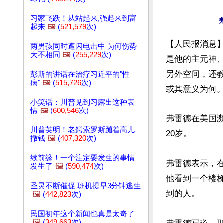
习家飞跃！从站起来,强起来到富
起来
🖼️
(
521,579
次)
【人民报消息】
两男孩同时遭闪电击中 为何伤势
大不相同
🖼️
(
255,229
次)
是他的主元神
另外空间，还
彭斯的讲话在治疗习近平的"性
病"
🖼️
(
515,726
次)
或其意义为何。
小笑话：川普见到习露出这种表
情
🖼️
(
600,546
次)
弗雷德在美国濒
川普英明！老鳄索罗斯蹦着高儿
20岁。

撒钱
🖼️
(
407,320
次)
续前缘！一个注定要发生的事情
弗雷德表示，
发生了
🖼️
(
590,474
次)
他看到一个楼
圣灵不断催促 班机提早3分钟逃生
到的人。

🖼️
(
442,823
次)
民国初年这个新闻也真是太奇了
🖼️
(
349,663
次)