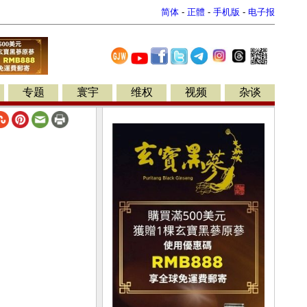
简体
-
正體
-
手机版
-
电子报
专题
寰宇
维权
视频
杂谈