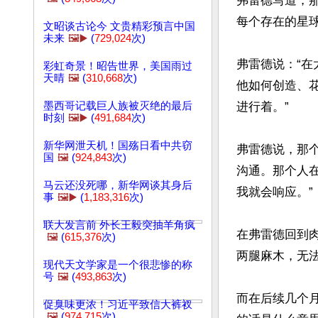
弗雷德写道，
每个存在的星球
文昭谈古论今 文贵精彩预言中国
未来
🖼️▶️
(
729,024
次)
弗雷德说：“
彩虹奇景！昭告世界，美国雨过
天晴
🖼️
(
310,668
次)
他如何创造、
墨西哥记载巨人族被灭绝的最后
进行着。”

时刻
🖼️▶️
(
491,684
次)
新华网泄天机！国殇日看中共窃
弗雷德说，那
国
🖼️
(
924,843
次)
沟通。那个人
马云还没死哪，新华网谈其身后
我就会响应。”

事
🖼️▶️
(
1,183,316
次)
联大发言前 外长王毅突抽羊角疯
在弗雷德回到
🖼️
(
615,376
次)
两腿麻木，无法
现代天文学家是一个很悲惨的称
号
🖼️
(
493,863
次)
而在后续几个
促臭味更浓！习近平致信大裤衩
🖼️
(
974,715
次)