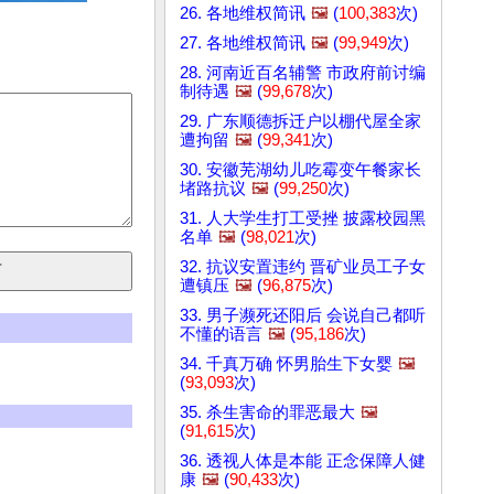
26. 各地维权简讯
🖼️
(
100,383
次)
27. 各地维权简讯
🖼️
(
99,949
次)
28. 河南近百名辅警 市政府前讨编
制待遇
🖼️
(
99,678
次)
29. 广东顺德拆迁户以棚代屋全家
遭拘留
🖼️
(
99,341
次)
30. 安徽芜湖幼儿吃霉变午餐家长
堵路抗议
🖼️
(
99,250
次)
31. 人大学生打工受挫 披露校园黑
名单
🖼️
(
98,021
次)
32. 抗议安置违约 晋矿业员工子女
遭镇压
🖼️
(
96,875
次)
33. 男子濒死还阳后 会说自己都听
不懂的语言
🖼️
(
95,186
次)
34. 千真万确 怀男胎生下女婴
🖼️
(
93,093
次)
35. 杀生害命的罪恶最大
🖼️
(
91,615
次)
36. 透视人体是本能 正念保障人健
康
🖼️
(
90,433
次)