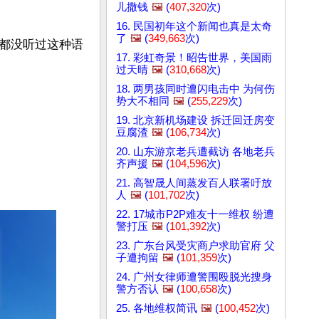
儿撒钱
🖼️
(
407,320
次)
16. 民国初年这个新闻也真是太奇
了
🖼️
(
349,663
次)
都没听过这种语
17. 彩虹奇景！昭告世界，美国雨
过天晴
🖼️
(
310,668
次)
18. 两男孩同时遭闪电击中 为何伤
势大不相同
🖼️
(
255,229
次)
19. 北京新机场建设 拆迁回迁房变
豆腐渣
🖼️
(
106,734
次)
20. 山东游京老兵遭截访 各地老兵
齐声援
🖼️
(
104,596
次)
21. 高智晟人间蒸发百人联署吁放
人
🖼️
(
101,702
次)
22. 17城市P2P难友十一维权 纷遭
警打压
🖼️
(
101,392
次)
23. 广东台风受灾商户求助官府 父
子遭拘留
🖼️
(
101,359
次)
24. 广州女律师遭警围殴脱光搜身
警方否认
🖼️
(
100,658
次)
25. 各地维权简讯
🖼️
(
100,452
次)