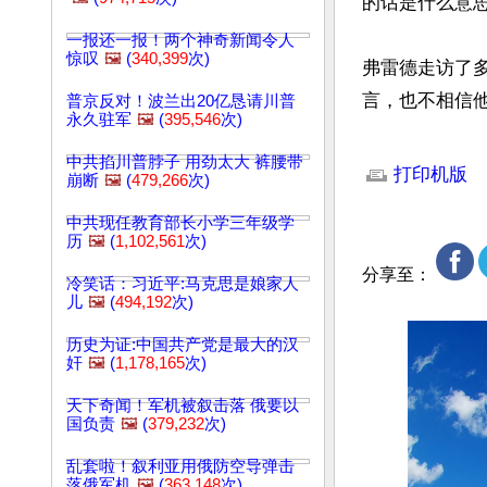
的话是什么意思
一报还一报！两个神奇新闻令人
惊叹
🖼️
(
340,399
次)
弗雷德走访了
言，也不相信
普京反对！波兰出20亿恳请川普
永久驻军
🖼️
(
395,546
次)
文章网址: http://w
中共掐川普脖子 用劲太大 裤腰带
打印机版
崩断
🖼️
(
479,266
次)
中共现任教育部长小学三年级学
历
🖼️
(
1,102,561
次)
分享至：
冷笑话：习近平:马克思是娘家人
儿
🖼️
(
494,192
次)
历史为证:中国共产党是最大的汉
奸
🖼️
(
1,178,165
次)
天下奇闻！军机被叙击落 俄要以
国负责
🖼️
(
379,232
次)
乱套啦！叙利亚用俄防空导弹击
落俄军机
🖼️
(
363,148
次)