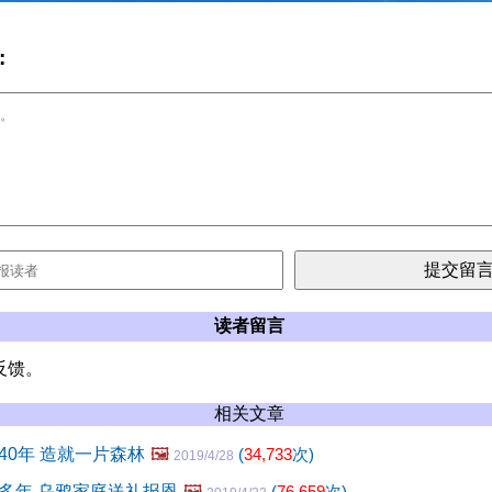
:
读者留言
反馈。
相关文章
40年 造就一片森林
🖼️
(
34,733
次)
2019/4/28
多年 乌鸦家庭送礼报恩
🖼️
(
76,659
次)