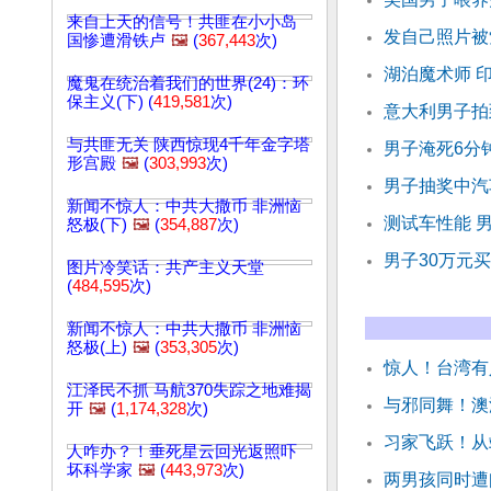
来自上天的信号！共匪在小小岛
发自己照片被
国惨遭滑铁卢
🖼️
(
367,443
次)
湖泊魔术师 
魔鬼在统治着我们的世界(24)：环
保主义(下) (
419,581
次)
意大利男子拍
与共匪无关 陕西惊现4千年金字塔
男子淹死6分
形宫殿
🖼️
(
303,993
次)
男子抽奖中汽
新闻不惊人：中共大撒币 非洲恼
测试车性能 
怒极(下)
🖼️
(
354,887
次)
男子30万元
图片冷笑话：共产主义天堂
(
484,595
次)
新闻不惊人：中共大撒币 非洲恼
怒极(上)
🖼️
(
353,305
次)
惊人！台湾有
江泽民不抓 马航370失踪之地难揭
与邪同舞！澳
开
🖼️
(
1,174,328
次)
习家飞跃！从
人咋办？！垂死星云回光返照吓
坏科学家
🖼️
(
443,973
次)
两男孩同时遭