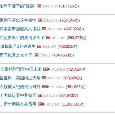
治疗习近平的"性病"
🖼️
(
515,726
次)
2018/10/13
见到习露出这种表情
🖼️
(
600,546
次)
2018/10/11
鳄索罗斯蹦着高儿撒钱
🖼️
(
407,320
次)
2018/10/10
注定要发生的事情发生了
🖼️
(
590,474
次)
2018/10/9
 班机提早3分钟逃生
🖼️
(
442,823
次)
2018/10/8
新闻也真是太奇了
🖼️
(
349,663
次)
2018/10/7
 文贵精彩预言中国未来
🖼️▶️
(
729,024
次)
2018/10/6
告世界，美国雨过天晴
🖼️
(
310,668
次)
2018/10/5
人族被灭绝的最后时刻
🖼️▶️
(
491,684
次)
2018/10/2
！国殇日看中共窃国
🖼️
(
924,843
次)
2018/10/1
，新华网谈其身后事
🖼️▶️
(
1,183,316
次)
2018/9/30