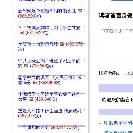
新华网这个短新闻很有嚼头儿
🖼️
读者留言反馈
(
386,900
次)
？！德国人嫖娼，习近平患性病
🖼️
(
631,924
次)
小笑话：放政策气球
🖼️
(
400,579
次)
中共顶级丑闻！谁点了习近平的
穴
🖼️
(
730,969
次)
读者暱称:
悲惨中共的叽歪 《人民公敌》考
卷满分
🖼️
(
389,963
次)
非洲怒了！习近平宣布要干这些
大事
🖼️
(
430,546
次)
欢迎您的留言
重走文革路！奸臣当道 积恶成习
(
487,424
次)
印度男子种树
一个尴尬的时刻
🖼️
(
347,799
次)
美国男子喂养