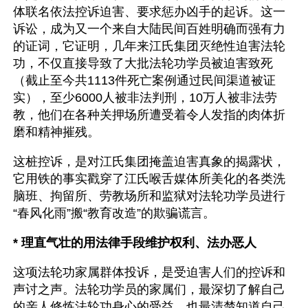
体联名依法控诉迫害、要求惩办凶手的起诉。这一
诉讼，成为又一个来自大陆民间百姓明确而强有力
的证词，它证明，几年来江氏集团灭绝性迫害法轮
功，不仅直接导致了大批法轮功学员被迫害致死
（截止至今共1113件死亡案例通过民间渠道被证
实），至少6000人被非法判刑，10万人被非法劳
教，他们在各种关押场所遭受着令人发指的肉体折
磨和精神摧残。
这桩控诉，是对江氏集团掩盖迫害真象的揭露状，
它用铁的事实戳穿了江氏喉舌媒体所美化的各类洗
脑班、拘留所、劳教场所和监狱对法轮功学员进行
“春风化雨”搬“教育改造”的欺骗谎言。
* 理直气壮的用法律手段维护权利、法办恶人
这项法轮功家属群体投诉，是受迫害人们的控诉和
声讨之声。法轮功学员的家属们，最深切了解自己
的亲人修炼法轮功身心的受益，也最清楚知道自己