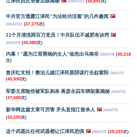
江泽民四次准备后路揭秘
🖼️
(
35,845
次)
2004/7/11
中共官方透露江泽民“为法轮功活着”的几件趣闻
🖼️
(
37,275
次)
2004/7/11
11个月清洗两百万党员！中共队伍不减肥有诀窍
🖼️
(
35,080
次)
2004/7/9
内幕！“愿为江背黑锅的女人”临危出马南非
(
30,218
2004/7/8
次)
曾庆红支招！整治儿媳江泽民耍阴谋打击赵紫阳
2004/7/7
(
45,930
次)
军委主席险些被军队刺杀 蒋彦永囚车绑架案揭秘
2004/7/6
(
37,689
次)
新华网这篇文章可厉害 矛头直指江曾杀人
🖼️
2004/7/5
(
32,250
次)
这个武器比任何武器都让江泽民恐惧
🖼️
(
29,225
次)
2004/7/5