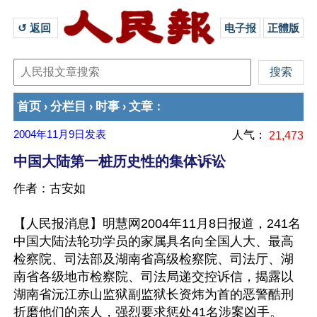
↺ 返回 
电子报
正體版
首页
分栏目
时事
文章
›
›
›
：
2004年11月9日
发表
人气：
21,473
中国大陆第一桩历史性的集体诉讼
作者：古安如
【人民报消息】明慧网2004年11月8日报道，241名
中国大陆法轮功学员的家属具名向全国人大、最高
检察院、司法部及湖南省高级检察院、司法厅、湖
南省各级地市检察院、司法局递交控诉信，揭露以
湖南省沅江赤山监狱副监狱长资炜为首的恶警酷刑
折磨他们的亲人，强烈要求惩处41名涉案凶手。