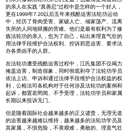
的亲人在实践 “真善忍”过程中是怎样的一个好人，
更在1999年7.20以后五年来残酷迫害法轮功运动
中，经历了骨肉受害、家破人亡、倾家荡产、流离
失所的人间地狱搬的苦难。他们是最有权利为了修
炼法轮功的亲人，也为了自己，站出来理直气壮的
用法律手段维护合法权利、控诉邪恶迫害、要求法
办各类凶手的人群。
在法轮功遭受残酷迫害过程中，江氏集团不仅竭力
掩盖迫害，制造假象，同时彻底剥夺了法轮功学员
依法上访、申诉和通过法律手段维护合法权益的权
利，公检法司各机构对于任何涉及法轮功的案例和
起诉，都置若罔闻、不予受理，法轮功学员和家属
长期以来投诉无门。
但是随着国际社会越来越多的正义谴责，无理无道
的迫害越来越难以维持，越来越多的法轮功学员及
其家属，不惧危险，不畏艰难，勇敢的、理直气壮