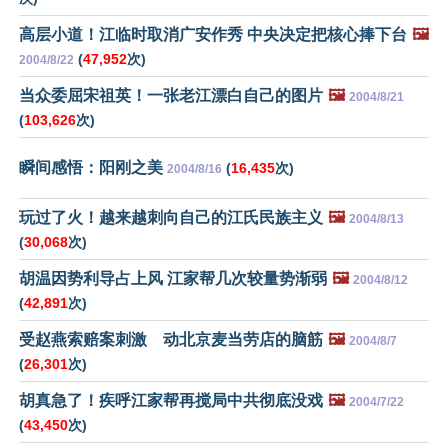
高层小道！江临时取消广安作秀 中央决定把核心捧下台
🖼️
(
47,952
次)
2004/8/22
当众委屈宋祖英！一张老江漂白自己的图片
🖼️
2004/8/21
(
103,626
次)
瞬间感悟：阳刚之美
(
16,435
次)
2004/8/16
玩过了火！越来越刺向自己的江氏民族主义
🖼️
2004/8/13
(
30,068
次)
胡温因势利导占上风 江家帮几次较量势渐弱
🖼️
2004/8/12
(
42,891
次)
受赵燕索赔案刺激 动北京麦当劳店的脑筋
🖼️
2004/8/7
(
26,301
次)
胡真急了！疾呼江家帮再搅局中共彻底没戏
🖼️
2004/7/22
(
43,450
次)