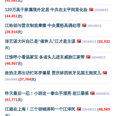
(
42,082
次)
120万高干家属境外定居 中共在太平间里化妆
🖼️
2004/9/22
(
44,451
次)
江给胡与普京制造摩擦 中央震怒高调处理
🖼️
2004/9/15
(
28,910
次)
张艺谋大叫自己是“催奔儿”江才是主谋
🖼️
(
32,532
2004/9/15
次)
江惊呼小看温家宝 各省头儿进京威胁江家帮
🖼️
2004/9/13
(
48,997
次)
政协主席出访忙坏李肇星 贾庆林西班牙见国王闹笑儿
🖼️
(
37,764
次)
2004/9/8
昨天最后一忍！小胡这一拳出手漂亮 老江晕菜
🖼️
2004/8/31
(
51,771
次)
江栽在上海！三个胡锦涛和一个江泽民
🖼️
(
48,569
2004/8/31
次)