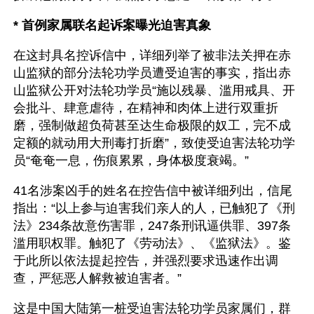
* 首例家属联名起诉案曝光迫害真象
在这封具名控诉信中，详细列举了被非法关押在赤
山监狱的部分法轮功学员遭受迫害的事实，指出赤
山监狱公开对法轮功学员“施以残暴、滥用戒具、开
会批斗、肆意虐待，在精神和肉体上进行双重折
磨，强制做超负荷甚至达生命极限的奴工，完不成
定额的就动用大刑毒打折磨”，致使受迫害法轮功学
员“奄奄一息，伤痕累累，身体极度衰竭。”
41名涉案凶手的姓名在控告信中被详细列出，信尾
指出：“以上参与迫害我们亲人的人，已触犯了《刑
法》234条故意伤害罪，247条刑讯逼供罪、397条
滥用职权罪。触犯了《劳动法》、《监狱法》。鉴
于此所以依法提起控告，并强烈要求迅速作出调
查，严惩恶人解救被迫害者。”
这是中国大陆第一桩受迫害法轮功学员家属们，群