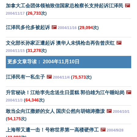
加拿大工会团体领袖致信国家总检察长支持起诉江泽民
🖼️
(
26,733
次)
2004/11/17
江泽民多伦多被起诉
🖼️
(
29,094
次)
2004/11/16
文化部长孙家正遭起诉 澳华人未惧枪击再告曾庆红
🖼️
(
31,278
次)
2004/11/15
更多文章导读：
2004年11月10日
江泽民有一私生子
🖼️
(
75,573
次)
2004/11/4
升官秘诀！江给李先念送生日蛋糕 郭伯雄为江午睡站岗
🖼️
(
64,346
次)
2004/11/3
敢当众向江撒娇的女人 国庆公然向胡锦涛撒泼
🖼️
2004/10/1
(
54,175
次)
上海帮又遭一击！号称世界第一高楼硬停工
🖼️
2004/9/28