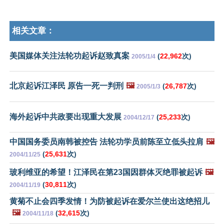
相关文章：
美国媒体关注法轮功起诉赵致真案
(
22,962
次)
2005/1/4
北京起诉江泽民 原告一死一判刑
🖼️
(
26,787
次)
2005/1/3
海外起诉中共政要出现重大发展
(
25,233
次)
2004/12/17
中国国务委员南韩被控告 法轮功学员前陈至立低头拉肩
🖼️
(
25,631
次)
2004/11/25
玻利维亚的希望！江泽民在第23国因群体灭绝罪被起诉
🖼️
(
30,811
次)
2004/11/19
黄菊不止会四季发情！为防被起诉在爱尔兰使出这绝招儿
🖼️
(
32,615
次)
2004/11/18