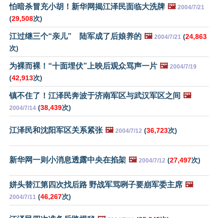
怕暗杀冒充小胡！新华网揭江泽民面临大洗牌
🖼️
2004/7/21
(
29,508
次)
江过继三个“亲儿” 陆军成了后娘养的
🖼️
(
24,863
2004/7/21
次)
为裸而裸！“十面埋伏”上映后观众骂声一片
🖼️
2004/7/19
(
42,913
次)
镇不住了！江泽民奔波于济南军区与武汉军区之间
🖼️
(
38,439
次)
2004/7/14
江泽民和沈阳军区关系紧张
🖼️
(
36,723
次)
2004/7/12
新华网一则小消息透露中央在掐架
🖼️
(
27,497
次)
2004/7/12
姘头替江第四次找后路 野战军骂咧子要崩军委主席
🖼️
(
46,267
次)
2004/7/11