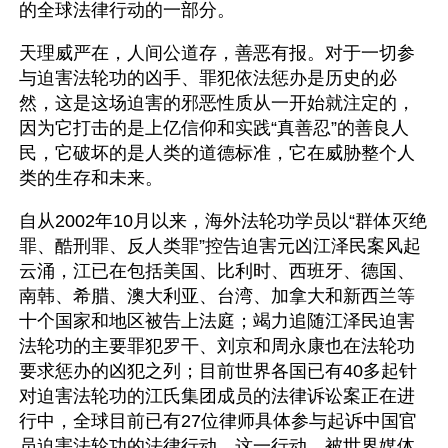
的全球法律行动的一部分。
天理威严在，人间公道存，善恶有报。对于一切参
与迫害法轮功的凶手、罪犯依法惩办是历史的必
然，这是这场迫害的邪恶性质从一开始就注定的，
因为它打击的是上亿信仰和实践“真善忍”的善良人
民，它破坏的是人类的道德标准，它在威胁整个人
类的生存和未来。
自从2002年10月以来，海外法轮功学员以“群体灭绝
罪、酷刑罪、反人类罪”控告迫害元凶江泽民案风起
云涌，江已在包括美国、比利时、西班牙、德国、
南韩、希腊、澳大利亚、台湾、加拿大和新西兰等
十个国家和地区被告上法庭；竭力追随江泽民迫害
法轮功的主要罪犯罗干、刘京和周永康也在法轮功
要求惩办的凶犯之列；目前世界各国已有40多起针
对迫害法轮功的江氏集团成员的法律诉讼案正在进
行中，全球目前已有27位律师具体参与起诉中国官
员迫害法轮功的法律行动，这一行动，被世界媒体