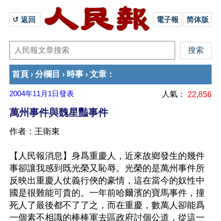
↺ 返回 
電子報
简体版
首頁
分欄目
時事
文章
›
›
›
：
2004年11月1日
發表
人氣：
22,856
萬州事件與魏星豔事件
作者：王衛東
【人民報消息】身爲重慶人，近來故鄉發生的幾件
事卻讓我感到既光榮又恥辱。光榮的是萬州事件所
反映出重慶人仗義行俠的豪情，這在當今的奴性中
國是很難能可貴的。一年前哈爾濱的寶馬事件，撞
死人了最後都不了了之，而在重慶，數萬人卻能爲
一個素不相識的棒棒軍去區政府討個公道，從這一