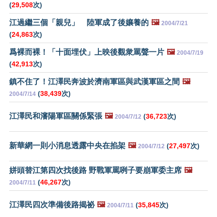
(
29,508
次)
江過繼三個「親兒」 陸軍成了後孃養的
🖼️
2004/7/21
(
24,863
次)
爲裸而裸！「十面埋伏」上映後觀衆罵聲一片
🖼️
2004/7/19
(
42,913
次)
鎮不住了！江澤民奔波於濟南軍區與武漢軍區之間
🖼️
(
38,439
次)
2004/7/14
江澤民和瀋陽軍區關係緊張
🖼️
(
36,723
次)
2004/7/12
新華網一則小消息透露中央在掐架
🖼️
(
27,497
次)
2004/7/12
姘頭替江第四次找後路 野戰軍罵咧子要崩軍委主席
🖼️
(
46,267
次)
2004/7/11
江澤民四次準備後路揭祕
🖼️
(
35,845
次)
2004/7/11