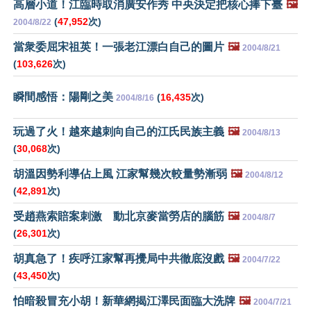
高層小道！江臨時取消廣安作秀 中央決定把核心捧下臺
🖼️
(
47,952
次)
2004/8/22
當衆委屈宋祖英！一張老江漂白自己的圖片
🖼️
2004/8/21
(
103,626
次)
瞬間感悟：陽剛之美
(
16,435
次)
2004/8/16
玩過了火！越來越刺向自己的江氏民族主義
🖼️
2004/8/13
(
30,068
次)
胡溫因勢利導佔上風 江家幫幾次較量勢漸弱
🖼️
2004/8/12
(
42,891
次)
受趙燕索賠案刺激 動北京麥當勞店的腦筋
🖼️
2004/8/7
(
26,301
次)
胡真急了！疾呼江家幫再攪局中共徹底沒戲
🖼️
2004/7/22
(
43,450
次)
怕暗殺冒充小胡！新華網揭江澤民面臨大洗牌
🖼️
2004/7/21