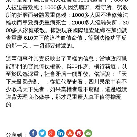
人被迫害致死；1000多人因洗腦班、看守所、勞教
所的折磨而身體嚴重傷殘；1000多人因不準修煉法
輪功而導致身患重病死亡；2000多人流離失所；30
00多人家庭破散。據說現在國際追查組織在加強調
查重慶 610欠下的這些血債命債，等到法輪功平反
的那一天，一切都要償還的。
這兩個事件其實反映出了同樣的信息：當地政府職
能部門的官員倚仗權勢、爲非作歹、橫行霸道，以
至於民怨深重，社會矛盾一觸即發。俗話說：「天
下未亂蜀先亂」，從近代歷史看，四川民衆中有不
少敢爲天下先者，如果當權者還不驚醒，還是繼續
違背天理良心做事，那才是重慶人真正值得擔憂
分享到：