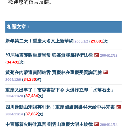
歡迎您的留言反饋。
相關文章：
新年第二天！重慶大名又上新華網
(
29,881
次)
2005/1/2
印尼強震導致重慶異常 強姦無罪屬捍衛法律
🖼️
2004/12/28
(
34,491
次)
黃菊在內蒙遭責問結舌 賈慶林在重慶受質詢沉臉
🖼️
(
34,280
次)
2004/12/6
重慶又出事了！市委書記下令 大爆炸立即「水落石出」
(
37,434
次)
2004/11/20
四川暴動由宋祖英引起！重慶國旗倒掛44天給中共咒喪
🖼️
(
37,862
次)
2004/11/14
中宣部着火時吐真言 劉雲山重慶大唱主旋律
🖼️
2004/11/14