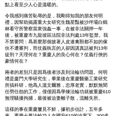
點上看至少人心是溫暖的。
令我感到痛苦恥辱的是，我剛得知我的朋友何明
禮，因幫助揭露重大女研究生魏星豔被沙坪壩白鶴
林看守所警察當衆強姦一事，在被非法關押一年
後，被重慶市九龍坡區法院非法判處13年監禁。我
不禁要問：爲甚麼那個披著人皮連禽獸都不如的傢
伙不遭審判，而仗義執言的人卻因講真話被判13年
徒刑？天理何在？重慶人的良心何在？仗義行俠的
豪情何在？
兩者的差別只是因爲後者涉及到法輪功問題。何明
禮是廈門大學研究生，畢業後在重慶醫藥工業研究
所搞科研，他爲人溫文爾雅，忠厚老實，默默無聞
任勞任怨的工作，僅僅因爲學煉法輪功就被重慶610
無理騷擾拘捕，最後被迫妻離子散，流離失所。
這樣的事在重慶屢見不鮮，據初步估計，五年多
來，重慶十萬法輪功人在國安610的迫害下，300多