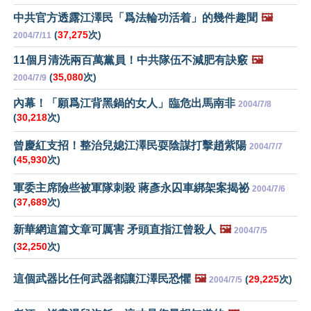
中共官方透露江澤民「爲法輪功活着」的幾件趣聞
🖼️
(
37,275
次)
2004/7/11
11個月清洗兩百萬黨員！中共隊伍不減肥有訣竅
🖼️
(
35,080
次)
2004/7/9
內幕！「願爲江背黑鍋的女人」臨危出馬南非
2004/7/8
(
30,218
次)
曾慶紅支招！整治兒媳江澤民耍陰謀打擊趙紫陽
2004/7/7
(
45,930
次)
軍委主席險些被軍隊刺殺 蔣彥永囚車綁架案揭祕
2004/7/6
(
37,689
次)
新華網這篇文章可厲害 矛頭直指江曾殺人
🖼️
2004/7/5
(
32,250
次)
這個武器比任何武器都讓江澤民恐懼
🖼️
(
29,225
次)
2004/7/5