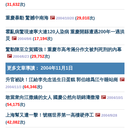
(
31,632
次)
重慶暴動 驚撼中南海
🖼️
(
29,010
次)
2004/10/20
霍亂病驚現遼寧大連120人染病 重慶開縣遭遇200年一遇洪
災
🖼️
(
17,194
次)
2004/9/6
驚動陳至立賀國強！重慶市高考滿分作文被判死刑的內幕
🖼️
(
29,752
次)
2004/6/23
更多文章導讀：
2004年11月1日
升官祕訣！江給李先念送生日蛋糕 郭伯雄爲江午睡站崗
🖼️
(
64,346
次)
2004/11/3
敢當衆向江撒嬌的女人 國慶公然向胡錦濤撒潑
🖼️
2004/10/1
(
54,175
次)
上海幫又遭一擊！號稱世界第一高樓硬停工
🖼️
2004/9/28
(
42,082
次)