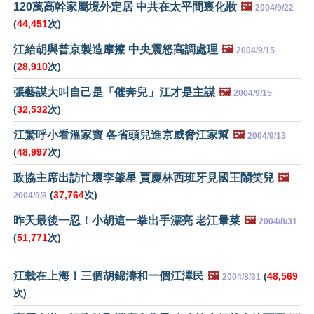
120萬高幹家屬境外定居 中共在太平間裏化妝
🖼️
2004/9/22
(
44,451
次)
江給胡與普京製造摩擦 中央震怒高調處理
🖼️
2004/9/15
(
28,910
次)
張藝謀大叫自己是「催奔兒」江才是主謀
🖼️
2004/9/15
(
32,532
次)
江驚呼小看溫家寶 各省頭兒進京威脅江家幫
🖼️
2004/9/13
(
48,997
次)
政協主席出訪忙壞李肇星 賈慶林西班牙見國王鬧笑兒
🖼️
(
37,764
次)
2004/9/8
昨天最後一忍！小胡這一拳出手漂亮 老江暈菜
🖼️
2004/8/31
(
51,771
次)
江栽在上海！三個胡錦濤和一個江澤民
🖼️
(
48,569
2004/8/31
次)