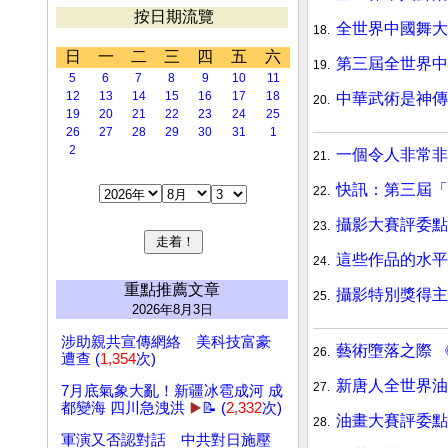
按日期流覽
全世界中國舞
18.
日
一
二
三
四
五
六
第三屆全世界中
19.
5
6
7
8
9
10
11
12
13
14
15
16
17
18
中華武術是神
20.
19
20
21
22
23
24
25
26
27
28
29
30
31
1
2
一個令人非常非
21.
快訊：第三屆
22.
攝影大賽評委點
23.
這些作品的水平
24.
重點推薦文章
攝影特別獎得主
25.
2026年8月3日
涉助親共宣傳網絡 美科技富豪
藝術墮落之際 
26.
遭查 (
1,354
次)
新唐人全世界油
27.
7月底氣象大亂！新疆冰雹成河 成
都變海 四川急洩洪
▶️
📝 (
2,332
次)
油畫大賽評委點
28.
軍演又否認對話 中共對日施壓