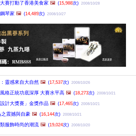
大賽打動了香港美食家
🖼️
(
15,988
次)
2008/10/28
鋼琴家
🖼️
(
14,489
次)
2008/10/27
：靈感來自大自然
🖼️
(
17,537
次)
2008/10/26
風格正統功底深厚 大賽水平高
🖼️
(
18,273
次)
2008/10/21
設計大獎賽」金獎作品
🖼️
(
17,465
次)
2008/10/21
爲之震撼與自豪
🖼️
(
16,144
次)
2008/10/21
類服飾時尚的潮流
🖼️
(
19,024
次)
2008/10/20