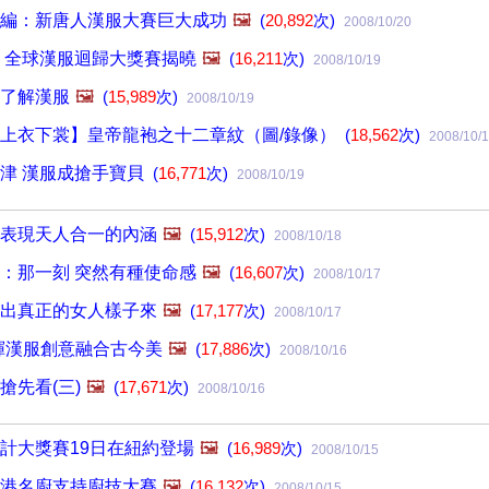
編：新唐人漢服大賽巨大成功
🖼️
(
20,892
次)
2008/10/20
 全球漢服迴歸大獎賽揭曉
🖼️
(
16,211
次)
2008/10/19
了解漢服
🖼️
(
15,989
次)
2008/10/19
上衣下裳】皇帝龍袍之十二章紋（圖/錄像）
(
18,562
次)
2008/10/
津 漢服成搶手寶貝
(
16,771
次)
2008/10/19
表現天人合一的內涵
🖼️
(
15,912
次)
2008/10/18
：那一刻 突然有種使命感
🖼️
(
16,607
次)
2008/10/17
出真正的女人樣子來
🖼️
(
17,177
次)
2008/10/17
揮漢服創意融合古今美
🖼️
(
17,886
次)
2008/10/16
搶先看(三)
🖼️
(
17,671
次)
2008/10/16
計大獎賽19日在紐約登場
🖼️
(
16,989
次)
2008/10/15
港名廚支持廚技大賽
🖼️
(
16,132
次)
2008/10/15