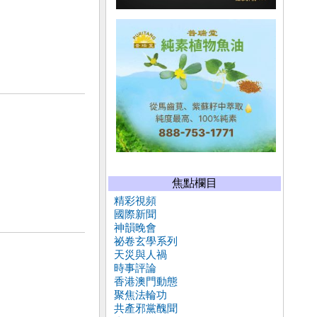
焦點欄目
精彩視頻
國際新聞
神韻晚會
祕卷玄學系列
天災與人禍
時事評論
香港澳門動態
聚焦法輪功
共產邪黨醜聞