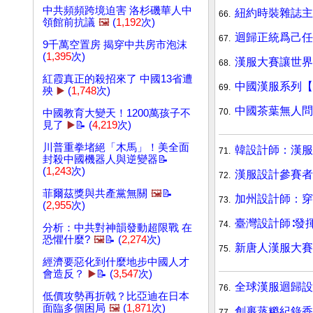
中共頻頻跨境迫害 洛杉磯華人中
紐約時裝雜誌主
66.
領館前抗議
🖼️
(
1,192
次)
迴歸正統爲己任
67.
9千萬空置房 揭穿中共房市泡沫
(
1,395
次)
漢服大賽讓世界
68.
紅霞真正的殺招來了 中國13省遭
中國漢服系列【
69.
殃
▶️
(
1,748
次)
中國茶葉無人問
70.
中國教育大變天！1200萬孩子不
見了
▶️
📝 (
4,219
次)
川普重拳堵絕「木馬」！美全面
韓設計師：漢服
71.
封殺中國機器人與逆變器📝
(
1,243
次)
漢服設計參賽者
72.
菲爾茲獎與共產黨無關
🖼️
📝
加州設計師：穿
73.
(
2,955
次)
臺灣設計師∶發
74.
分析：中共對神韻發動超限戰 在
恐懼什麼?
🖼️
📝 (
2,274
次)
新唐人漢服大賽
75.
經濟要惡化到什麼地步中國人才
會造反？
▶️
📝 (
3,547
次)
全球漢服迴歸設
76.
低價攻勢再折戟？比亞迪在日本
面臨多個困局
🖼️
(
1,871
次)
創裹蒸糉紀錄香
77.