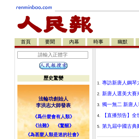
首頁
要聞
內幕
時事
幽默
歷史驚變
專訪新唐人鋼琴
1.
新唐人選美大賽
2.
法輪功創始人
獨一無二 新唐
李洪志大師發表
3.
【直播預告】全
4.
《爲什麼會有人類》
《法難》
《驚醒》
第九屆中國古典
5.
《為甚麼人類是迷的社會》