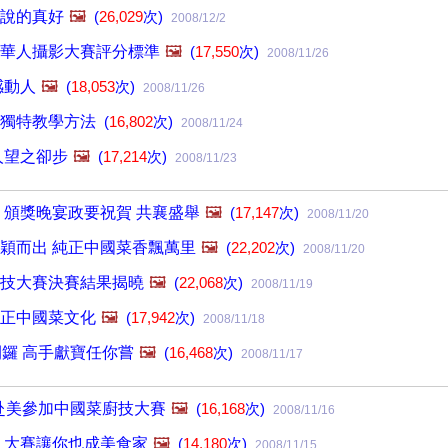
說的真好
🖼️
(
26,029
次)
2008/12/2
華人攝影大賽評分標準
🖼️
(
17,550
次)
2008/11/26
感動人
🖼️
(
18,053
次)
2008/11/26
的獨特教學方法
(
16,802
次)
2008/11/24
人望之卻步
🖼️
(
17,214
次)
2008/11/23
 頒獎晚宴政要祝賀 共襄盛舉
🖼️
(
17,147
次)
2008/11/20
穎而出 純正中國菜香飄萬里
🖼️
(
22,202
次)
2008/11/20
技大賽決賽結果揭曉
🖼️
(
22,068
次)
2008/11/19
正中國菜文化
🖼️
(
17,942
次)
2008/11/18
開鑼 高手獻寶任你嘗
🖼️
(
16,468
次)
2008/11/17
 赴美參加中國菜廚技大賽
🖼️
(
16,168
次)
2008/11/16
 大賽讓你也成美食家
🖼️
(
14,180
次)
2008/11/15