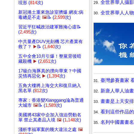
全世界華人攝影
現形 (
814
次)
29.
新冠捲土重來急診室擠爆 網友:病
全世界華人人物
30.
毒總是不走
🖼️
📝 (
2,599
次)
習近平狂喊政治建軍難掩心虛📝
(
2,495
次)
中共量產DUV光刻機 芯片產業有
救了？
▶️
📝 (
1,640
次)
五中全會10月引爆！整黨背後暗
藏殺機
▶️
(
2,651
次)
17級白海豚真的撲向華東？中國
災情再惡化
▶️
(
1,394
次)
臺灣參賽畫家 
31.
五角大樓將上海交大和復旦納入
新唐人華人油畫
黑名單 (
812
次)
32.
專家：香港變Xianggang淪為普通
畫畫是上天安排
33.
大城市
🖼️
📝 (
1,589
次)
看到這些作品的
34.
美國將43家中企加入強迫勞動名
單 禁止其產品入境
🖼️
(
1,148
次)
名列中國書畫名
35.
淺析李福軍案的幾大違法之處
🖼️