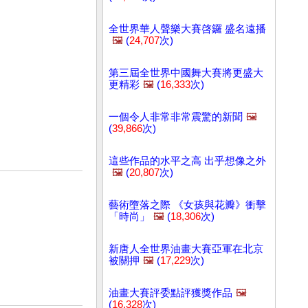
全世界華人聲樂大賽啓鑼 盛名遠播
🖼️
(
24,707
次)
第三屆全世界中國舞大賽將更盛大
更精彩
🖼️
(
16,333
次)
一個令人非常非常震驚的新聞
🖼️
(
39,866
次)
這些作品的水平之高 出乎想像之外
🖼️
(
20,807
次)
藝術墮落之際 《女孩與花瓣》衝擊
「時尚」
🖼️
(
18,306
次)
新唐人全世界油畫大賽亞軍在北京
被關押
🖼️
(
17,229
次)
油畫大賽評委點評獲獎作品
🖼️
(
16,328
次)