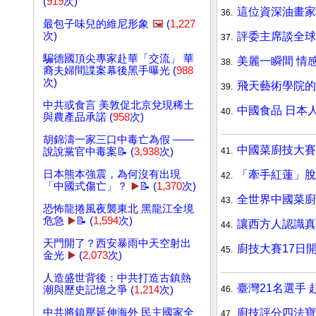
(
919
次)
這位資深油畫家
36.
最包子味兒的維尼形象
🖼️
(
1,227
評委主席談全球
次)
37.
騙德國頂尖專家赴華「交流」 華
美麗一瞬間 情
38.
裔夫婦間諜案幕後黑手曝光 (
988
次)
飛天藝術學院
39.
中共或食言 美敦促北京兌現稀土
中國食品 日本
40.
與農產品承諾 (
958
次)
胡錦濤一家三口中毒亡為假 ——
中國菜廚技大賽
41.
說說黨官中毒案📝 (
3,938
次)
「牽手紅蓮」脫
日本熊本強震，為何沒有出現
42.
「中國式傷亡」？
▶️
📝 (
1,370
次)
全世界中國菜廚
43.
恐怖龍捲風夜襲東北 黑龍江全境
危急
▶️
📝 (
1,594
次)
讓西方人認識真
44.
天門開了？西安暴雨中天空射出
廚技大賽17日
45.
金光
▶️
(
2,073
次)
人造盛世背後：中共打造古鎮熱
臺灣21名選手
46.
潮與歷史記憶之爭 (
1,214
次)
廚技評分四法寶
中共將鎮壓延伸海外 民主國家全
47.