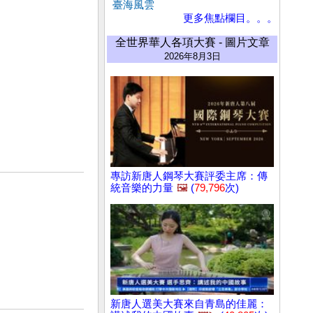
臺海風雲
更多焦點欄目。。。
全世界華人各項大賽 - 圖片文章
2026年8月3日
專訪新唐人鋼琴大賽評委主席：傳
統音樂的力量
🖼️
(
79,796
次)
新唐人選美大賽來自青島的佳麗：