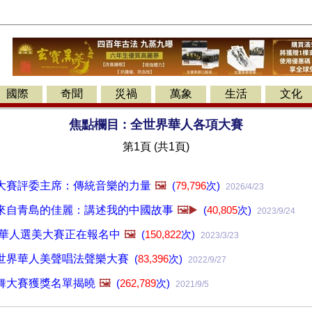
國際
奇聞
災禍
萬象
生活
文化
焦點欄目 :
全世界華人各項大賽
第1頁 (共1頁)
大賽評委主席：傳統音樂的力量
🖼️
(
79,796
次)
2026/4/23
來自青島的佳麗：講述我的中國故事
🖼️▶️
(
40,805
次)
2023/9/24
人華人選美大賽正在報名中
🖼️
(
150,822
次)
2023/3/23
世界華人美聲唱法聲樂大賽
(
83,396
次)
2022/9/27
舞大賽獲獎名單揭曉
🖼️
(
262,789
次)
2021/9/5