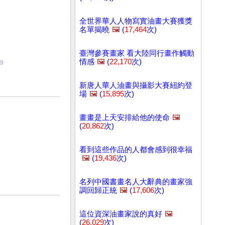
全世界華人人物寫實油畫大賽獲獎
名單揭曉
🖼️
(
17,464
次)
臺灣參賽畫家 看大陸同行畫作觸動
情感
🖼️
(
22,170
次)
19
新唐人華人油畫與攝影大賽紐約登
場
🖼️
(
15,895
次)
畫畫是上天安排給他的使命
🖼️
(
20,862
次)
看到這些作品的人都會感到很幸福
🖼️
(
19,436
次)
名列中國書畫名人大辭典的畫家強
調回歸正統
🖼️
(
17,606
次)
這位資深油畫家說的真好
🖼️
(
26,029
次)