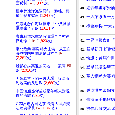
面反制
🖼️
(
1,885
次)
港青年畫家贊油
48.
揭中共遠洋漁隊惡行 濫捕、侵
權又規避究責 (
1,249
次)
一方菜系養一方
49.
紅霞剛散白海豚撲來 「中共國被
機會難得 一天
50.
風整瘋了」📝 (
1,621
次)
廣東細坳水庫隨時潰壩？全村連
世界頂級食府「
51.
夜逃命！
▶️
(
1,920
次)
新星初升 折射
東北危急 突爆特大山洪！風王白
52.
海豚撲向中國還是日本？
▶️
(
2,361
次)
快訊：首屆全世
53.
最顯心志高遠的花名——凌霄
🖼️
羣星競演樂聖華
54.
📝 (
2,016
次)
華人鋼琴大賽初
55.
天象異常下的三峽大壩：從暴雨
到地震的反思📝 (
2,680
次)
香港世界級鋼琴
56.
中國漢服熱背後或是年輕人對現
實的逃離 (
925
次)
臺灣選手抵紐約
57.
7.20反迫害日之前 長春大肆綁架
法輪功學員
🖼️
(
1,861
次)
提倡心靈交流 
58.