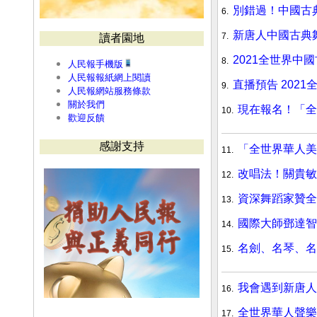
別錯過！中國古典
6.
新唐人中國古典舞
7.
讀者園地
2021全世界中
8.
人民報手機版
人民報報紙網上閱讀
直播預告 202
9.
人民報網站服務條款
關於我們
現在報名！「全
10.
歡迎反饋
感謝支持
「全世界華人美
11.
改唱法！關貴敏
12.
資深舞蹈家贊全
13.
國際大師鄧達智
14.
名劍、名琴、名
15.
我會遇到新唐人
16.
全世界華人聲樂
17.