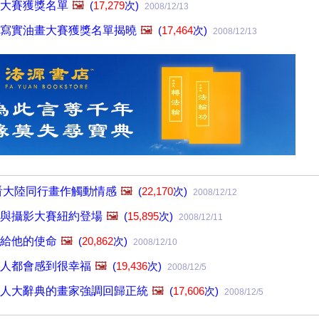
大賽獲獎名單
🖼️
(
17,279
次)
2008/12/13
寫實油畫大賽獲獎名單揭曉
🖼️
(
17,464
次)
2008/12/13
看大陸同行畫作觸動情感
🖼️
(
22,170
次)
2008/12/12
與攝影大賽紐約登場
🖼️
(
15,895
次)
2008/12/11
給他的使命
🖼️
(
20,862
次)
2008/12/10
人都會感到很幸福
🖼️
(
19,436
次)
2008/12/5
人大辭典的畫家強調回歸正統
🖼️
(
17,606
次)
2008/12/5