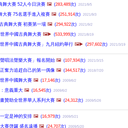
舞大賽 52人今日決賽
🖼️
(
283,489
次)
2021/9/5
大賽 75名選手進入複賽
🖼️
(
251,914
次)
2021/9/3
國古典舞大賽 初賽第一場
🖼️
(
294,922
次)
2021/9/2
1全世界中國古典舞大賽
🖼️▶️
(
533,999
次)
2021/8/19
世界中國古典舞大賽」九月紐約舉行
🖼️▶️
(
297,602
次)
2021/3/19
聲唱法聲樂大賽」報名開始
🖼️
(
107,934
次)
2021/3/15
正奮力追趕自己的第一偶像
🖼️
(
344,517
次)
2018/7/20
世界中國舞大賽
🖼️
(
17,146
次)
2009/6/2
：意義重大
🖼️
(
16,545
次)
2009/6/2
畫贊助全世界華人系列大賽
🖼️
(
24,312
次)
2009/5/26
一定是神的安排
🖼️
(
16,979
次)
2009/5/21
大賽啓鑼 盛名遠播
🖼️
(
24,707
次)
2009/5/20