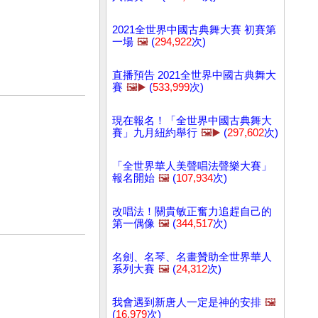
2021全世界中國古典舞大賽 初賽第
一場
🖼️
(
294,922
次)
直播預告 2021全世界中國古典舞大
賽
🖼️▶️
(
533,999
次)
現在報名！「全世界中國古典舞大
賽」九月紐約舉行
🖼️▶️
(
297,602
次)
「全世界華人美聲唱法聲樂大賽」
報名開始
🖼️
(
107,934
次)
改唱法！關貴敏正奮力追趕自己的
第一偶像
🖼️
(
344,517
次)
名劍、名琴、名畫贊助全世界華人
系列大賽
🖼️
(
24,312
次)
我會遇到新唐人一定是神的安排
🖼️
(
16,979
次)