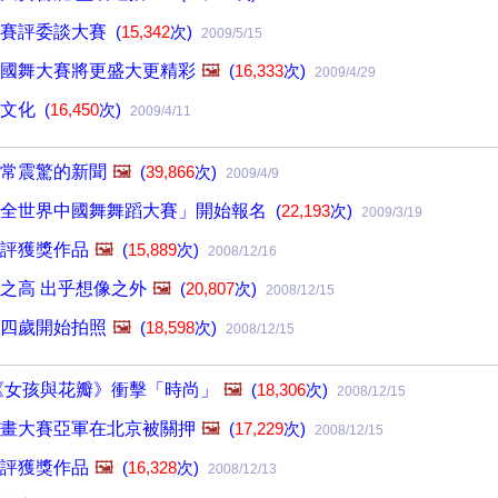
大賽評委談大賽
(
15,342
次)
2009/5/15
國舞大賽將更盛大更精彩
🖼️
(
16,333
次)
2009/4/29
傳文化
(
16,450
次)
2009/4/11
常震驚的新聞
🖼️
(
39,866
次)
2009/4/9
「全世界中國舞舞蹈大賽」開始報名
(
22,193
次)
2009/3/19
評獲獎作品
🖼️
(
15,889
次)
2008/12/16
之高 出乎想像之外
🖼️
(
20,807
次)
2008/12/15
四歲開始拍照
🖼️
(
18,598
次)
2008/12/15
《女孩與花瓣》衝擊「時尚」
🖼️
(
18,306
次)
2008/12/15
畫大賽亞軍在北京被關押
🖼️
(
17,229
次)
2008/12/15
評獲獎作品
🖼️
(
16,328
次)
2008/12/13