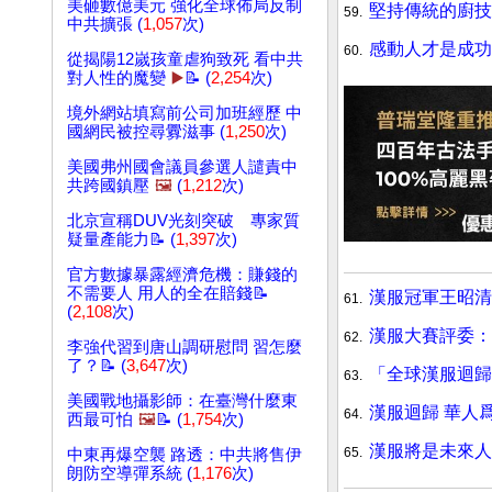
美砸數億美元 強化全球佈局反制
堅持傳統的廚技
59.
中共擴張 (
1,057
次)
感動人才是成功
60.
從揭陽12嵗孩童虐狗致死 看中共
對人性的魔變
▶️
📝 (
2,254
次)
境外網站填寫前公司加班經歷 中
國網民被控尋釁滋事 (
1,250
次)
美國弗州國會議員參選人譴責中
共跨國鎮壓
🖼️
(
1,212
次)
北京宣稱DUV光刻突破 專家質
疑量產能力📝 (
1,397
次)
官方數據暴露經濟危機：賺錢的
不需要人 用人的全在賠錢📝
漢服冠軍王昭清
61.
(
2,108
次)
漢服大賽評委：
62.
李強代習到唐山調研慰問 習怎麼
了？📝 (
3,647
次)
「全球漢服迴歸
63.
美國戰地攝影師：在臺灣什麼東
漢服迴歸 華人
64.
西最可怕
🖼️
📝 (
1,754
次)
漢服將是未來人
65.
中東再爆空襲 路透：中共將售伊
朗防空導彈系統 (
1,176
次)