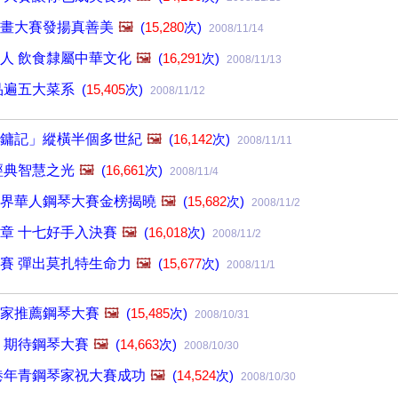
畫大賽發揚真善美
🖼️
(
15,280
次)
2008/11/14
人 飲食隸屬中華文化
🖼️
(
16,291
次)
2008/11/13
品遍五大菜系
(
15,405
次)
2008/11/12
鏞記」縱橫半個多世紀
🖼️
(
16,142
次)
2008/11/11
經典智慧之光
🖼️
(
16,661
次)
2008/11/4
界華人鋼琴大賽金榜揭曉
🖼️
(
15,682
次)
2008/11/2
章 十七好手入決賽
🖼️
(
16,018
次)
2008/11/2
賽 彈出莫扎特生命力
🖼️
(
15,677
次)
2008/11/1
家推薦鋼琴大賽
🖼️
(
15,485
次)
2008/10/31
 期待鋼琴大賽
🖼️
(
14,663
次)
2008/10/30
港年青鋼琴家祝大賽成功
🖼️
(
14,524
次)
2008/10/30