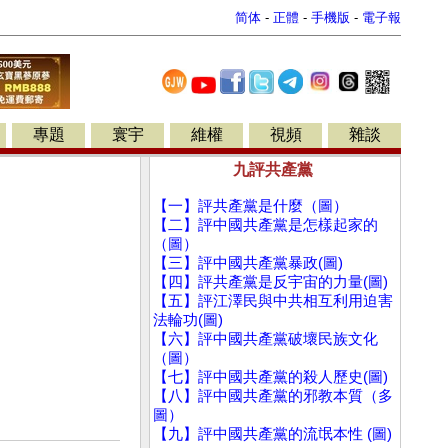
简体
-
正體
-
手機版
-
電子報
專題
寰宇
維權
視頻
雜談
九評共產黨
【一】評共產黨是什麼（圖）
【二】評中國共產黨是怎樣起家的
（圖）
【三】評中國共產黨暴政(圖)
【四】評共產黨是反宇宙的力量(圖)
【五】評江澤民與中共相互利用迫害
法輪功(圖)
【六】評中國共產黨破壞民族文化
（圖）
【七】評中國共產黨的殺人歷史(圖)
【八】評中國共產黨的邪教本質（多
圖）
【九】評中國共產黨的流氓本性 (圖)