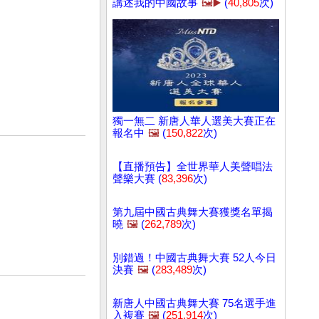
講述我的中國故事
🖼️▶️
(
40,805
次)
獨一無二 新唐人華人選美大賽正在
報名中
🖼️
(
150,822
次)
【直播預告】全世界華人美聲唱法
聲樂大賽 (
83,396
次)
第九屆中國古典舞大賽獲獎名單揭
曉
🖼️
(
262,789
次)
別錯過！中國古典舞大賽 52人今日
決賽
🖼️
(
283,489
次)
新唐人中國古典舞大賽 75名選手進
入複賽
🖼️
(
251,914
次)