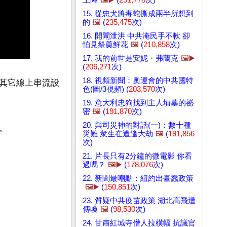
15. 從忠犬將毒蛇撕成兩半所想到
的
🖼️
(
235,475
次)
16. 開閘泄洪 中共淹民手不軟 卻
怕見祭奠鮮花
🖼️
(
210,858
次)
17. 我的前世是安妮・弗蘭克
🖼️▶️
(
206,271
次)
18. 視頻新聞：奧運會的中共國特
其它線上串流設
色(圖/3視頻) (
203,570
次)
19. 意大利忠狗找到主人墳墓的祕
密
🖼️
(
191,870
次)
20. 與司災神的對話(一)：數十種
。

災難 衆生在遭逢大劫
🖼️
(
191,856
次)
21. 片長只有2分鐘的微電影 你看
過嗎？
🖼️▶️
(
178,076
次)
22. 新聞最嘲點：紐約出臺蠢政策
🖼️▶️
(
150,851
次)
23. 質疑中共疫苗政策 湖北高飛遭
傳喚
🖼️
(
98,530
次)
24. 甘肅紅城寺僧人拉橫幅 抗議官