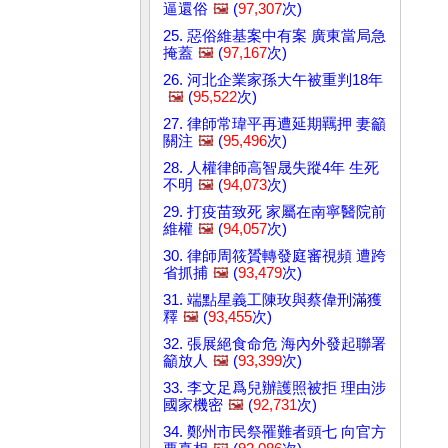
逼還俗
🖼️
(
97,307
次)
25. 惡俗維基案中有案 廣東當局急
掩蓋
🖼️
(
97,167
次)
26. 河北企業家孫大午被重判18年
🖼️
(
95,522
次)
27. 律師常瑋平再遭延期羈押 妻籲
關注
🖼️
(
95,496
次)
28. 人權律師高智晟失蹤4年 生死
不明
🖼️
(
94,073
次)
29. 打疫苗致死 家屬在南寧醫院前
維權
🖼️
(
94,057
次)
30. 律師周筱贇轉發庭審視頻 遭跨
省抓捕
🖼️
(
93,479
次)
31. 端點星義工陳玫與蔡偉刑滿獲
釋
🖼️
(
93,455
次)
32. 張展絕食命危 海內外發起聯署
籲放人
🖼️
(
93,399
次)
33. 李文足爲兒辦護照被拒 理由涉
國家機密
🖼️
(
92,731
次)
34. 鄭州市民祭罹難者頭七 向官方