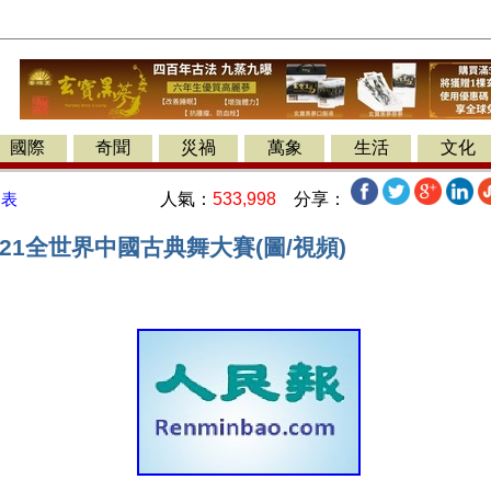
國際
奇聞
災禍
萬象
生活
文化
人氣：
533,998
分享：
發表
021全世界中國古典舞大賽(圖/視頻)