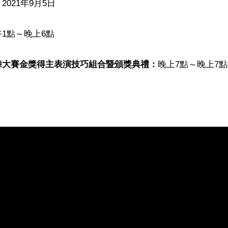
：
2021年9月5日

1點～晚上6點

舞大賽金獎得主表演技巧組合暨頒獎典禮：
晚上7點～晚上7點4