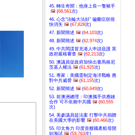
45. 轉生奇聞：他身上長一隻豬手
🖼️
(
68,561
次)
46. 心念"法輪大法好" 偏癱症狀很
快消失
🖼️
(
67,828
次)
47. 新聞簡述
🖼️
(
64,103
次)
48. 新聞簡述
🖼️
(
62,974
次)
49. 中共間諜冒充港人申請庇護 英
政府嚴格審查
🖼️
(
62,213
次)
50. 澳議員促政府加快出臺馬格尼
茨基人權法
🖼️
(
61,925
次)
51. 專家：美國需制定海洋戰略 應
對中共威脅
🖼️
(
61,155
次)
52. 新聞簡述
🖼️
(
60,649
次)
53. 前澳洲總理：印澳攜手供應鏈
合作 可不依賴中共國
🖼️
(
60,555
次)
54. 美參議員提法案 打擊中共捐贈
在美國大學的影響
🖼️
(
60,466
次)
55. 印太角力 印度首艘國產航母開
始海試
🖼️
(
59,763
次)