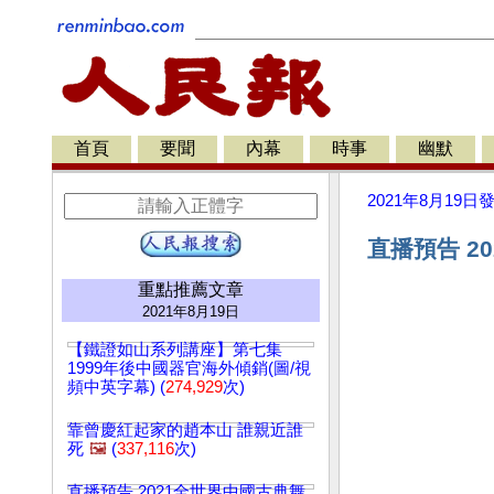
首頁
要聞
內幕
時事
幽默
2021年8月19日
直播預告 2
重點推薦文章
2021年8月19日
【鐵證如山系列講座】第七集
1999年後中國器官海外傾銷(圖/視
頻中英字幕) (
274,929
次)
靠曾慶紅起家的趙本山 誰親近誰
死
🖼️
(
337,116
次)
直播預告 2021全世界中國古典舞