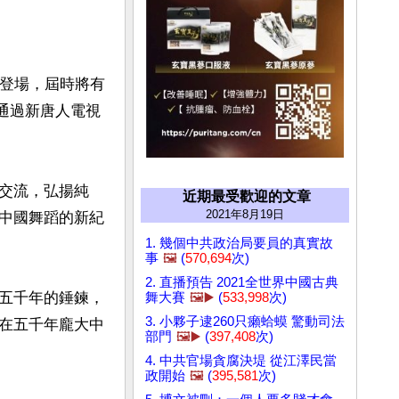
約登場，屆時將有
將通過新唐人電視
交流，弘揚純
近期最受歡迎的文章
2021年8月19日
中國舞蹈的新紀
1. 幾個中共政治局要員的真實故
事
🖼️
(
570,694
次)
2. 直播預告 2021全世界中國古典
五千年的錘鍊，
舞大賽
🖼️▶️
(
533,998
次)
3. 小夥子逮260只癩蛤蟆 驚動司法
在五千年龐大中
部門
🖼️▶️
(
397,408
次)
4. 中共官場貪腐決堤 從江澤民當
政開始
🖼️
(
395,581
次)