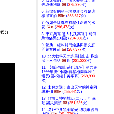
5. 博文被刪：一個人要多賤才會
去舔他利班
🖼️
(
375,990
次)
6. 菲律賓的第一塊奧運金牌是這
樣得來的
🖼️▶️
(
363,617
次)
7. 假如全紅嬋沒有壓住命運的水
花
🖼️▶️
(
296,473
次)
5分

8. 東京奧運 意大利跳高選手爲何
跪地痛哭(10圖) (
294,881
次)
9. 驚跳！紐約封門鑰匙與網文怒
問兒童疫苗
🖼️
(
287,377
次)
10. 北大數學天才許晨陽出走 爲誰
留下三句話
🖼️
📝 (
281,323
次)
11. 【鐵證如山系列講座】第六集
1999年後中國器官移植業爆炸性
增長(圖/視頻中英字幕) (
268,830
次)
12. 未解之謎：畫出天堂的神童阿
琪雅娜
🖼️▶️
(
255,441
次)
13. 與司災神的對話(二)：五行異
動 諸災頻頻
🖼️
(
251,986
次)
14. 境外中共黑牢曝光 總領事親自
上陣
🖼️▶️
(
251,778
次)