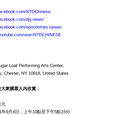
.facebook.com/NTDChinese
facebook.com/djy.news/
facebook.com/epochtimes.taiwan
.youtube.com/user/NTDCHINESE
Loaf Performing Arts Center,

, Chester, NY 10918, United States

放大衆購票入內欣賞：
元

1年9月4日，上午10點至下午5點15分
