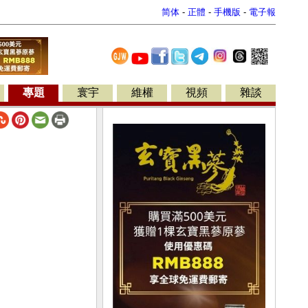
简体
-
正體
-
手機版
-
電子報
專題
寰宇
維權
視頻
雜談