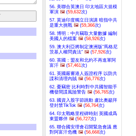
56. 美聯合英澳日 印太地區大規模
軍演
🖼️
(
59,632
次)
57. 莫迪印度獨立日演講 暗指中共
是重大挑戰
🖼️
(
59,366
次)
58. 博明：中共竊取大量數據 編制
美國人的檔案
🖼️
(
58,926
次)
59. 澳大利亞將制定澳洲版"馬格尼
茨基人權問責法"
🖼️
(
57,926
次)
60. 英國：盟友和北約不再進軍阿
富汗
🖼️
(
57,461
次)
61. 英國嚴審港人簽證程序 以防共
諜和清理內賊
🖼️
(
56,776
次)
62. 憂竊密 比利時對中共國智能手
機發間諜風險警告
🖼️
(
56,765
次)
63. 國資入股字節跳動 盧比奧籲拜
登封禁TikTok
🖼️
(
56,764
次)
64. 印太戰略里程碑時刻 英國成爲
東盟夥伴
🖼️
(
56,727
次)
65. 聯合國安理會召開緊急會議 應
對阿富汗危機
🖼️
(
56,668
次)