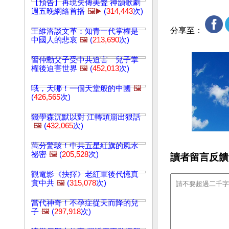
【預告】再現失傳美聲 神韻歌劇
週五晚網絡首播
🖼️▶️
(
314,443
次)
分享至：
王維洛談文革：知青一代掌權是
中國人的悲哀
🖼️
(
213,690
次)
習仲勳父子受中共迫害 兒子掌
權後迫害世界
🖼️
(
452,013
次)
哦，天哪！一個天堂般的中國
🖼️
(
426,565
次)
錢學森沉默以對 江轉頭崩出狠話
🖼️
(
432,065
次)
萬分驚駭！中共五星紅旗的風水
祕密
🖼️
(
205,528
次)
讀者留言反饋
觀電影《抉擇》老紅軍後代憶真
實中共
🖼️
(
315,078
次)
當代神奇！不孕症從天而降的兒
子
🖼️
(
297,918
次)