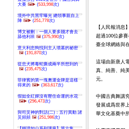
大賽
🖼️▶️
(
533,998
次)
境外中共黑牢曝光 總領事親自上
陣
🖼️▶️
(
251,778
次)
【人民報消息
博文被刪：一個人要多賤才會去
超過100位參
舔他利班
🖼️
(
375,990
次)
臺全球網絡與在
意大利忠狗找到主人墳墓的祕密
🖼️
(
191,870
次)
這場由新唐人
從忠犬將毒蛇撕成兩半所想到的
🖼️
(
235,475
次)
真、純善、純
元。

菲律賓的第一塊奧運金牌是這樣
得來的
🖼️▶️
(
363,617
次)
中國古典舞講
假如全紅嬋沒有壓住命運的水花
🖼️▶️
(
296,473
次)
發展成爲世界
與司災神的對話(二)：五行異動 諸
華文化基奠中所
災頻頻
🖼️
(
251,986
次)
【鐵證如山系列講座】第六集