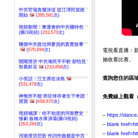
中共官場貪腐決堤 從江澤民當政
開始
🖼️
(
395,581
次)
視頻新聞：奧運會的中共國特色
(圖/3視頻) (
203,570
次)
幾個中共政治局要員的真實故事
🖼️
(
570,694
次)
電視看直播：
施收看比賽。

開閘泄洪 中共淹民手不軟 卻怕見
祭奠鮮花
🖼️
(
210,858
次)
查詢您住的區
小笑話：江主席在冰島
🖼️
(
531,478
次)
神無所不能 癌症倖存者生下奇蹟
免費線上觀看
寶寶
🖼️
(
658,970
次)
視頻補課：你不知道的河南歷史
– 
https://dance
慘劇 板橋水庫潰壩(圖/3視頻)
(
263,284
次)
– 
blank href=ht
– 
blank href=h
河南泄洪悲歌 作詞作曲都是中共