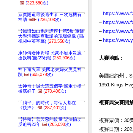
🖼️
(
323,580
次)
– 
https://www
京廣隧道最後逃生者 三次危機有
神助
🖼️▶️
(
236,103
次)
– 
https://www.
– 
https://www.
【鐵證如山系列講座】第5集 軍醫
大學活摘調查取證的現場錄像 (圖/
– 
https://www
視頻中英字幕) (
270,558
次)
康師傅倉庫坍塌 民衆不顧水災瘋
大賽地點：
搶飲料(圖/2視頻) (
250,906
次)
神下避火罩 美國老夫婦火災見神
蹟
🖼️
(
695,079
次)
美國紐約州，Sugar 
1351 Kings Hwy
太神奇！誠念這五個字 嚴重心梗
徹底好了
🖼️
(
270,406
次)
複賽與決賽開
「躺平」的時代，每個人都在
《抉擇》
🖼️
(
287,401
次)
【特稿】善與惡的較量 記法輪功
複賽票價：30美
反迫害22年
🖼️
(
265,099
次)
複賽日期：202