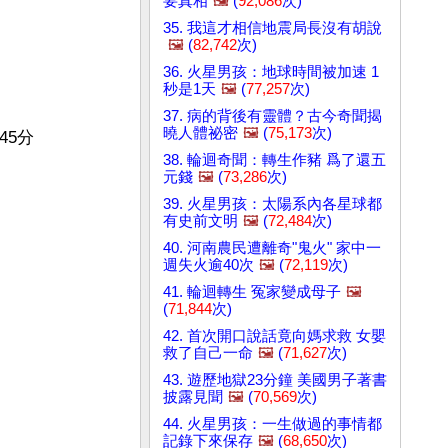
要真相
🖼️
(
92,086
次)
35. 我這才相信地震局長沒有胡說
🖼️
(
82,742
次)
36. 火星男孩：地球時間被加速 1
秒是1天
🖼️
(
77,257
次)
37. 病的背後有靈體？古今奇聞揭
曉人體祕密
🖼️
(
75,173
次)
5分

38. 輪迴奇聞：轉生作豬 爲了還五
元錢
🖼️
(
73,286
次)
39. 火星男孩：太陽系內各星球都
有史前文明
🖼️
(
72,484
次)
40. 河南農民遭離奇"鬼火" 家中一
週失火逾40次
🖼️
(
72,119
次)
41. 輪迴轉生 冤家變成母子
🖼️
(
71,844
次)
42. 首次開口說話竟向媽求救 女嬰
救了自己一命
🖼️
(
71,627
次)
43. 遊歷地獄23分鐘 美國男子著書
披露見聞
🖼️
(
70,569
次)
44. 火星男孩：一生做過的事情都
記錄下來保存
🖼️
(
68,650
次)