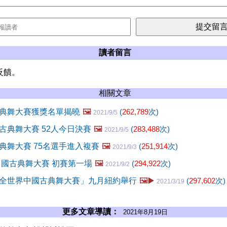
讀者留言
反饋。
相關文章
典舞大賽獲獎名單揭曉
🖼️
(
262,789
次)
2021/9/5
古典舞大賽 52人今日決賽
🖼️
(
283,488
次)
2021/9/5
典舞大賽 75名選手進入複賽
🖼️
(
251,914
次)
2021/9/3
中國古典舞大賽 初賽第一場
🖼️
(
294,922
次)
2021/9/2
全世界中國古典舞大賽」九月紐約舉行
🖼️▶️
(
297,602
次)
2021/3/19
更多文章導讀：
2021年8月19日