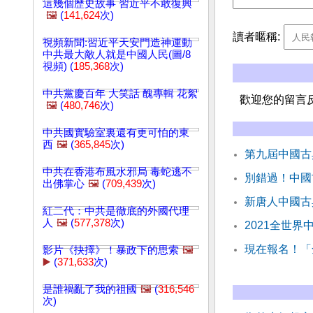
這幾個歷史故事 習近平不敢復興
🖼️
(
141,624
次)
讀者暱稱:
視頻新聞:習近平天安門造神運動
中共最大敵人就是中國人民(圖/8
視頻) (
185,368
次)
中共黨慶百年 大笑話 醜專輯 花絮
歡迎您的留言
🖼️
(
480,746
次)
中共國實驗室裏還有更可怕的東
西
🖼️
(
365,845
次)
第九屆中國古
中共在香港布風水邪局 毒蛇逃不
別錯過！中國
出佛掌心
🖼️
(
709,439
次)
新唐人中國古
紅二代：中共是徹底的外國代理
人
🖼️
(
577,378
次)
2021全世界
現在報名！「
影片《抉擇》！暴政下的思索
🖼️
▶️
(
371,633
次)
是誰禍亂了我的祖國
🖼️
(
316,546
次)