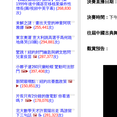
決賽直播日期
1999年後中國器官移植業爆炸性
增長(圖/視頻中英字幕) (
268,830
次)
決賽時間：
下午
未解之謎：畫出天堂的神童阿琪
雅娜
🖼️▶️
(
255,441
次)
往屆中國古典
東京奧運 意大利跳高選手爲何跪
地痛哭(10圖) (
294,881
次)
觀賞預告：
驚跳！紐約封門鑰匙與網文怒問
兒童疫苗
🖼️
(
287,377
次)
小夥子逮260只癩蛤蟆 驚動司法部
門
🖼️▶️
(
397,408
次)
新聞最嘲點：紐約出臺蠢政策
🖼️
▶️
(
150,851
次)
片長只有2分鐘的微電影 你看過
嗎？
🖼️▶️
(
178,076
次)
北大數學天才許晨陽出走 爲誰留
下三句話
🖼️
📝 (
281,323
次)