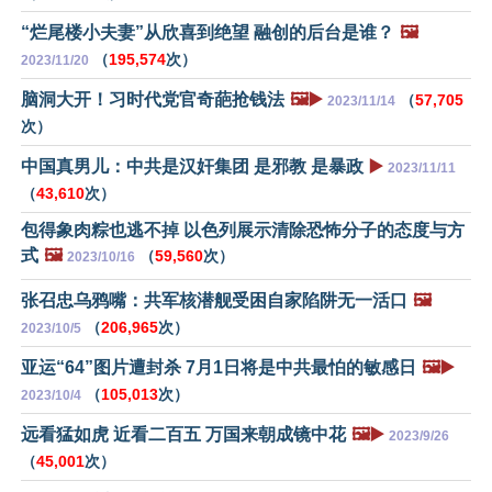
“烂尾楼小夫妻”从欣喜到绝望 融创的后台是谁？
🖼️
（
195,574
次）
2023/11/20
脑洞大开！习时代党官奇葩抢钱法
🖼️▶️
（
57,705
2023/11/14
次）
中国真男儿：中共是汉奸集团 是邪教 是暴政
▶️
2023/11/11
（
43,610
次）
包得象肉粽也逃不掉 以色列展示清除恐怖分子的态度与方
式
🖼️
（
59,560
次）
2023/10/16
张召忠乌鸦嘴：共军核潜舰受困自家陷阱无一活口
🖼️
（
206,965
次）
2023/10/5
亚运“64”图片遭封杀 7月1日将是中共最怕的敏感日
🖼️▶️
（
105,013
次）
2023/10/4
远看猛如虎 近看二百五 万国来朝成镜中花
🖼️▶️
2023/9/26
（
45,001
次）