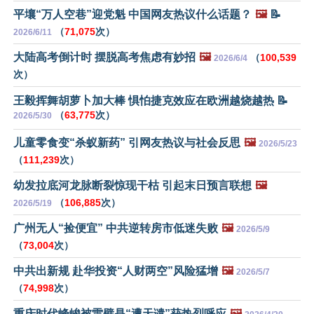
平壤“万人空巷”迎党魁 中国网友热议什么话题？
🖼️
📝
（
71,075
次）
2026/6/11
大陆高考倒计时 摆脱高考焦虑有妙招
🖼️
（
100,539
2026/6/4
次）
王毅挥舞胡萝卜加大棒 惧怕捷克效应在欧洲越烧越热 📝
（
63,775
次）
2026/5/30
儿童零食变“杀蚁新药” 引网友热议与社会反思
🖼️
2026/5/23
（
111,239
次）
幼发拉底河龙脉断裂惊现干枯 引起末日预言联想
🖼️
（
106,885
次）
2026/5/19
广州无人“捡便宜” 中共逆转房市低迷失败
🖼️
2026/5/9
（
73,004
次）
中共出新规 赴华投资“人财两空”风险猛增
🖼️
2026/5/7
（
74,998
次）
重庆时代峰峻被雷劈是“遭天谴”获热烈呼应
🖼️