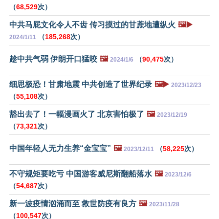
（
68,529
次）
中共马屁文化令人不齿 传习摸过的甘蔗地遭纵火
🖼️▶️
（
185,268
次）
2024/1/11
趁中共气弱 伊朗开口猛咬
🖼️
（
90,475
次）
2024/1/6
细思极恐！甘肃地震 中共创造了世界纪录
🖼️▶️
2023/12/23
（
55,108
次）
豁出去了！一幅漫画火了 北京害怕极了
🖼️
2023/12/19
（
73,321
次）
中国年轻人无力生养“金宝宝”
🖼️
（
58,225
次）
2023/12/11
不守规矩要吃亏 中国游客威尼斯翻船落水
🖼️
2023/12/6
（
54,687
次）
新一波疫情汹涌而至 救世防疫有良方
🖼️
2023/11/28
（
100,547
次）