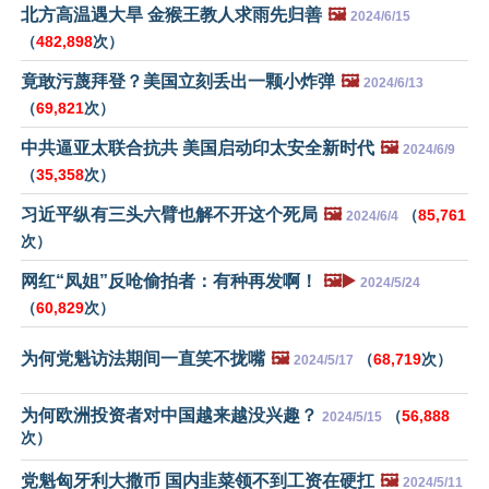
北方高温遇大旱 金猴王教人求雨先归善
🖼️
2024/6/15
（
482,898
次）
竟敢污蔑拜登？美国立刻丢出一颗小炸弹
🖼️
2024/6/13
（
69,821
次）
中共逼亚太联合抗共 美国启动印太安全新时代
🖼️
2024/6/9
（
35,358
次）
习近平纵有三头六臂也解不开这个死局
🖼️
（
85,761
2024/6/4
次）
网红“凤姐”反呛偷拍者：有种再发啊！
🖼️▶️
2024/5/24
（
60,829
次）
为何党魁访法期间一直笑不拢嘴
🖼️
（
68,719
次）
2024/5/17
为何欧洲投资者对中国越来越没兴趣？
（
56,888
2024/5/15
次）
党魁匈牙利大撒币 国内韭菜领不到工资在硬扛
🖼️
2024/5/11