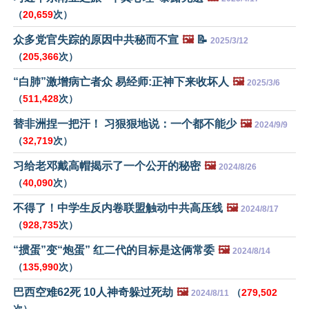
（
20,659
次）
众多党官失踪的原因中共秘而不宣
🖼️
📝
2025/3/12
（
205,366
次）
“白肺”激增病亡者众 易经师:正神下来收坏人
🖼️
2025/3/6
（
511,428
次）
替非洲捏一把汗！ 习狠狠地说：一个都不能少
🖼️
2024/9/9
（
32,719
次）
习给老邓戴高帽揭示了一个公开的秘密
🖼️
2024/8/26
（
40,090
次）
不得了！中学生反内卷联盟触动中共高压线
🖼️
2024/8/17
（
928,735
次）
“掼蛋”变“炮蛋” 红二代的目标是这俩常委
🖼️
2024/8/14
（
135,990
次）
巴西空难62死 10人神奇躲过死劫
🖼️
（
279,502
2024/8/11
次）