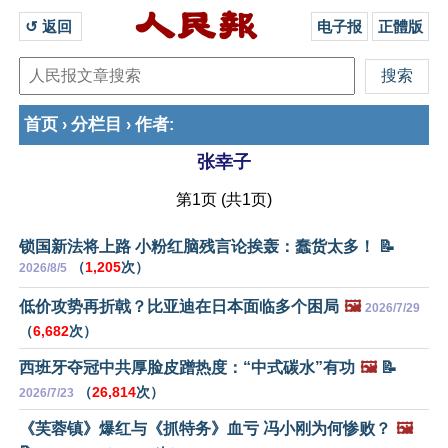
↺ 返回 
电子报
正體版
首页
分栏目
作者
›
›
:
张幸子
第1页 (共1页)
锁国新法将上路 小粉红脑残言论挨轰：蠢货太多！ 📝
（
1,205
次）
2026/8/5
低价攻势再折戟？比亚迪在日本面临多个困局
🖼️
2026/7/29
（
6,682
次）
西班牙夺冠中共厚脸皮蹭热度：“中式碳水”有功
🖼️
📝
（
26,814
次）
2026/7/23
《芙蓉镇》爆红与《抓特务》血亏 冯小刚为何惨败？
🖼️