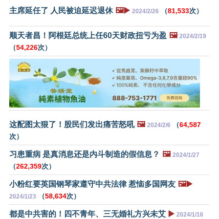
主席延任了 人民被迫延迟退休
🖼️▶️
（
81,533
次）
2024/2/26
顺天者昌！阿根廷总统上任60天财政扭亏为盈
🖼️
2024/2/19
（
54,226
次）
这配图太狠了！股民们发出痛苦怒吼
🖼️
（
64,587
2024/2/6
次）
习患重病 是真消息还是内斗制造的假信息？
🖼️
2024/1/27
（
262,359
次）
小粉红要英国钢琴家遵守中共法律 惹恼多国网友
🖼️▶️
（
58,634
次）
2024/1/23
都是中共害的！四不青年、三无婚礼方兴未艾
▶️
2024/1/16