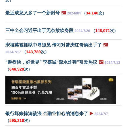
最近成龙又多了一个新封号
🖼️
（
34,140
次）
2024/8/4
三中全会习近平出于无奈放软身段
（
148,071
次）
2024/7/26
宋祖英被抓狱中寻短见 传习对曾庆红哥俩出手了
🖼️
（
143,789
次）
2024/7/17
“跑得快，好世界” 李嘉诚“深水炸弹”引发热议
🖼️
2024/7/13
（
646,928
次）
银行坏账惊涛骇浪 金融业担心的消息来了
▶️
2024/7/7
（
595,216
次）