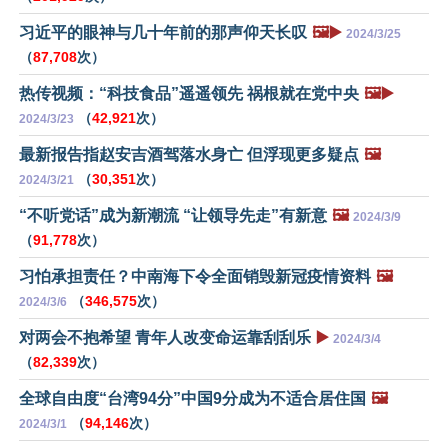
习近平的眼神与几十年前的那声仰天长叹
🖼️▶️
2024/3/25
（
87,708
次）
热传视频：“科技食品”遥遥领先 祸根就在党中央
🖼️▶️
（
42,921
次）
2024/3/23
最新报告指赵安吉酒驾落水身亡 但浮现更多疑点
🖼️
（
30,351
次）
2024/3/21
“不听党话”成为新潮流 “让领导先走”有新意
🖼️
2024/3/9
（
91,778
次）
习怕承担责任？中南海下令全面销毁新冠疫情资料
🖼️
（
346,575
次）
2024/3/6
对两会不抱希望 青年人改变命运靠刮刮乐
▶️
2024/3/4
（
82,339
次）
全球自由度“台湾94分”中国9分成为不适合居住国
🖼️
（
94,146
次）
2024/3/1