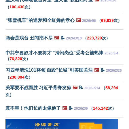
2026/4/20
（
106,430
次）
“张雪机车”的追梦和全红婵的孝心
🖼️
（
69,839
次）
2026/4/6
两会是戏台 丑闻挖不尽
🖼️
📝
（
223,720
次）
2026/3/10
中共宁要奴才不要将才 “清闲岗位”受考公族热捧
2026/3/4
（
76,820
次）
习四年清洗101将领 自毁“长城”引美国关注
🖼️
📝
2026/2/26
（
230,004
次）
美军要不战而胜 习近平背脊发凉
🖼️
📝
（
58,294
2026/2/14
次）
真不幸！他们长的太像他了
🖼️
📝
（
145,142
次）
2026/2/9