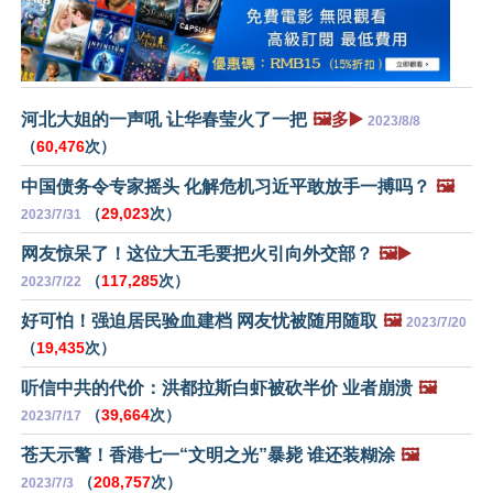
河北大姐的一声吼 让华春莹火了一把
🖼️多▶️
2023/8/8
（
60,476
次）
中国债务令专家摇头 化解危机习近平敢放手一搏吗？
🖼️
（
29,023
次）
2023/7/31
网友惊呆了！这位大五毛要把火引向外交部？
🖼️▶️
（
117,285
次）
2023/7/22
好可怕！强迫居民验血建档 网友忧被随用随取
🖼️
2023/7/20
（
19,435
次）
听信中共的代价：洪都拉斯白虾被砍半价 业者崩溃
🖼️
（
39,664
次）
2023/7/17
苍天示警！香港七一“文明之光”暴毙 谁还装糊涂
🖼️
（
208,757
次）
2023/7/3