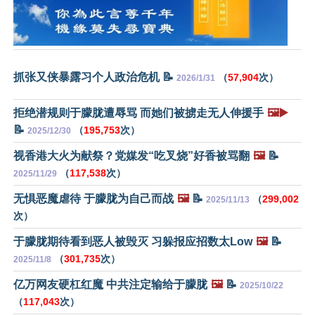
抓张又侠暴露习个人政治危机 📝
（
57,904
次）
2026/1/31
拒绝潜规则于朦胧遭辱骂 而她们被掳走无人伸援手
🖼️▶️
📝
（
195,753
次）
2025/12/30
视香港大火为献祭？党媒发“吃叉烧”好香被骂翻
🖼️
📝
（
117,538
次）
2025/11/29
无惧恶魔虐待 于朦胧为自己而战
🖼️
📝
（
299,002
2025/11/13
次）
于朦胧期待看到恶人被毁灭 习躲报应招数太Low
🖼️
📝
（
301,735
次）
2025/11/8
亿万网友硬杠红魔 中共注定输给于朦胧
🖼️
📝
2025/10/22
（
117,043
次）