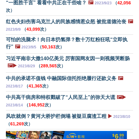
“一图胜千言” 看看中共正在干些啥？
🖼️
（
42,056
2023/9/23
次）
红色夫妇伤害乌克兰人的民族感情惹众怒 被批道德沦丧
🖼️
（
43,099
次）
2023/9/9
可怕的洗脑术！向日本扔氢弹？数十万红粉狂吼“立即执
行”
🖼️
（
50,163
次）
2023/9/5
习近平南非大撒140亿美元 厉害国网友因一则视频哭断肠
🖼️▶️
（
289,565
次）
2023/8/29
中共的承诺不值钱 中融国际信托拒绝履行还款义务
🖼️
（
41,365
次）
2023/8/17
中共高干病房和特权戳破了“人民至上”的弥天大谎
🖼️▶️
（
146,952
次）
2023/8/14
风吹就倒？黄河大桥护栏倒塌 被疑豆腐渣工程
▶️
2023/8/10
（
61,269
次）