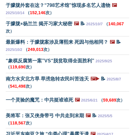
于朦胧外套在这？“798艺术馆”惊现多名艺人遗物
🖼️
（
152,146
次）
2025/10/14
于朦胧+杨兰兰 揭开习家大秘密
🖼️
📝
（
140,067
2025/10/7
次）
最新爆料：于朦胧案涉及薄熙来 死因与他相同？
🖼️
📝
（
249,013
次）
2025/10/2
“象棋反腐第一案”VS“脱贫取得全面胜利”
2025/9/25
（
119,690
次）
南方水灾北方旱 旱涝急转农民叫苦连天
🖼️▶️
📝
2025/8/7
（
541,498
次）
一个灵验的魔咒：中共挺谁谁死
🖼️
（
59,689
次）
2025/6/21
美将军：张又侠身带弓 中共走到末期
🖼️
📝
2025/5/5
（
118,567
次）
习近平东南亚之旅 “牛粪心理”暴露无遗
🖼️
2025/4/17