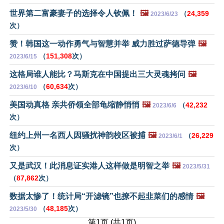
世界第二富豪妻子的选择令人钦佩！
🖼️
（
24,359
2023/6/23
次）
赞！韩国这一动作勇气与智慧并举 威力胜过萨德导弹
🖼️
（
151,308
次）
2023/6/15
这格局谁人能比？马斯克在中国提出三大灵魂拷问
🖼️
（
60,634
次）
2023/6/10
美国动真格 亲共侨领全部龟缩静悄悄
🖼️
（
42,232
2023/6/6
次）
纽约上州一名西人因骚扰神韵校区被捕
🖼️
（
26,229
2023/6/1
次）
又是武汉！此消息证实港人这样做是明智之举
🖼️
2023/5/31
（
87,862
次）
数据太惨了！统计局“开滤镜”也撩不起韭菜们的感情
🖼️
（
48,185
次）
2023/5/30
第1页 (共1页)