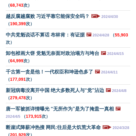
（
68,743
次）
越反腐越腐败 习近平靠它能保安全吗？
🖼️▶️
2024/4/30
（
190,399
次）
中共党魁说话不算话 布林肯：有证据
🖼️
（
55,903
2024/4/28
次）
卸包袱画大饼 党魁无奈面对政治塌方与垮台
🖼️
2024/4/15
（
64,999
次）
千古第一贪是他！一代权臣和坤逊色多了
🖼️
2024/4/11
（
177,091
次）
新冠病毒没离开中国 绝大多数死人与“党”沾边
🖼️
2024/4/8
（
279,478
次）
唐一军被抓详情曝光 “无所作为”是为了掩盖一真相
🖼️
（
173,915
次）
2024/4/5
断崖式降薪冲热搜 网民:往后是大饥荒大革命
🖼️▶️
2024/3/28
（
201,929
次）