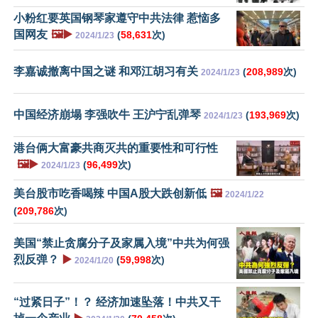
小粉红要英国钢琴家遵守中共法律 惹恼多
国网友
🖼️▶️
(
58,631
次)
2024/1/23
李嘉诚撤离中国之谜 和邓江胡习有关
(
208,989
次)
2024/1/23
中国经济崩塌 李强吹牛 王沪宁乱弹琴
(
193,969
次)
2024/1/23
港台俩大富豪共商灭共的重要性和可行性
🖼️▶️
(
96,499
次)
2024/1/23
美台股市吃香喝辣 中国A股大跌创新低
🖼️
2024/1/22
(
209,786
次)
美国“禁止贪腐分子及家属入境”中共为何强
烈反弹？
▶️
(
59,998
次)
2024/1/20
“过紧日子”！？ 经济加速坠落！中共又干