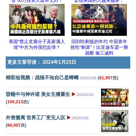
雷 50万投资人血本无归！
走线美国的人越来越多，
美国“禁止贪腐分子及家属入
回到吃剩饭的年代 中国青年
境”中共为何强烈反弹？
抢吃“剩菜”！比亚迪车梁一掰
就断 偷工减料
更多文章导读：
2024年1月23日
精彩短视频：战狼不知自己是蟑螂
(
61,957
次)
2024/1/26
昏睡中与神许诺 美女主播重生
▶️
2024/1/26
(
100,213
次)
外资撤离 世界工厂变无人区
▶️
2024/1/26
(
66,007
次)