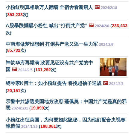
小粉红明真相助万人翻墙 全宿舍看新唐人
🖼️
2024/2/18
(
353,233
次)
A股暴跌捶醒小粉红 喊出“打倒共产党”
🖼️
(
236,433
2024/2/6
次)
中南海做梦没想到 打倒共产党又添一生力军
2024/2/6
(
85,732
次)
神韵华府再爆满 政要见证没有共产党的中
国
🖼️
(
131,292
次)
2024/2/5
钢琴家K博士：如小粉红提告 将挽起袖子迎战
🖼️
2024/2/2
(
20,151
次)
示警中共渗透美国地方政府 蓬佩奥：中国共产党是真的邪
恶
(
19,099
次)
2024/1/31
小粉红出征英国，为何要如此隐秘，因为他们配合央视春
晚造假
(
168,981
次)
2024/1/29