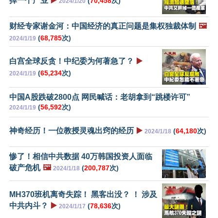
掉一个产业
▶️
(
70,458
次)
2024/1/20
财经专家谢金河：中国经济的真正问题是集权独裁体制
🖼️
(
68,785
次)
2024/1/19
白宫全球反贪！中纪委为何著急了？
▶️
(
65,234
次)
2024/1/19
中国A股跌破2800点 网民喊话：老胡拿到“跳楼许可”
(
56,592
次)
2024/1/19
神奇经历！一位教授灵魂出窍的经历
▶️
(
64,180
次)
2024/1/18
惨了！相信中共数据 40万韩国投资人面临
破产危机
🖼️
(
200,787
次)
2024/1/18
MH370班机离奇失踪！ 黑客出没？ ！ 涉及
中共内斗？
▶️
(
78,636
次)
2024/1/17