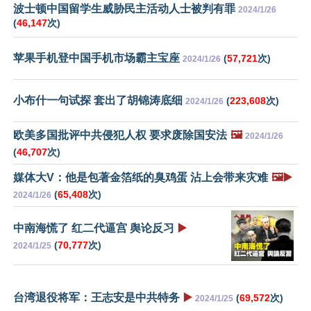
波士顿中国留学生威胁民主活动人士被判有罪
2024/1/26
(
46,147
次)
苹果手机登中国手机市场霸主宝座
(
57,721
次)
2024/1/26
小布什一句试探 套出了胡锦涛底细
(
223,608
次)
2024/1/26
欧美多国批评中共侵犯人权 要求废除国安法
🖼️
2024/1/26
(
46,707
次)
媒体大V：他是包著金箔纸的臭鸡蛋 沾上会带来灾难
🖼️▶️
(
65,408
次)
2024/1/26
中南海慌了 红二代逼宫 舆论反习
▶️
(
70,777
次)
2024/1/25
台湾退役将军：王志安是中共特务
▶️
(
69,572
次)
2024/1/25