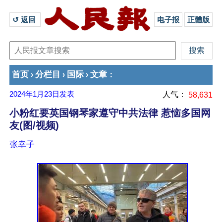
↺ 返回 
电子报
正體版
首页
分栏目
国际
文章
›
›
›
：
2024年1月23日
发表
人气：
58,631
小粉红要英国钢琴家遵守中共法律 惹恼多国网
友(图/视频)
张幸子