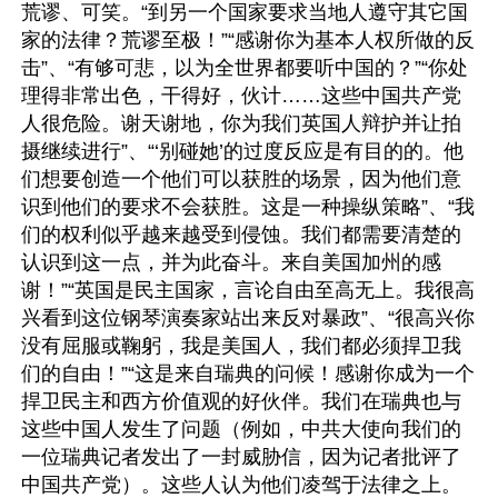
荒谬、可笑。“到另一个国家要求当地人遵守其它国
家的法律？荒谬至极！”“感谢你为基本人权所做的反
击”、“有够可悲，以为全世界都要听中国的？”“你处
理得非常出色，干得好，伙计……这些中国共产党
人很危险。谢天谢地，你为我们英国人辩护并让拍
摄继续进行”、“‘别碰她’的过度反应是有目的的。他
们想要创造一个他们可以获胜的场景，因为他们意
识到他们的要求不会获胜。这是一种操纵策略”、“我
们的权利似乎越来越受到侵蚀。我们都需要清楚的
认识到这一点，并为此奋斗。来自美国加州的感
谢！”“英国是民主国家，言论自由至高无上。我很高
兴看到这位钢琴演奏家站出来反对暴政”、“很高兴你
没有屈服或鞠躬，我是美国人，我们都必须捍卫我
们的自由！”“这是来自瑞典的问候！感谢你成为一个
捍卫民主和西方价值观的好伙伴。我们在瑞典也与
这些中国人发生了问题（例如，中共大使向我们的
一位瑞典记者发出了一封威胁信，因为记者批评了
中国共产党）。这些人认为他们凌驾于法律之上。