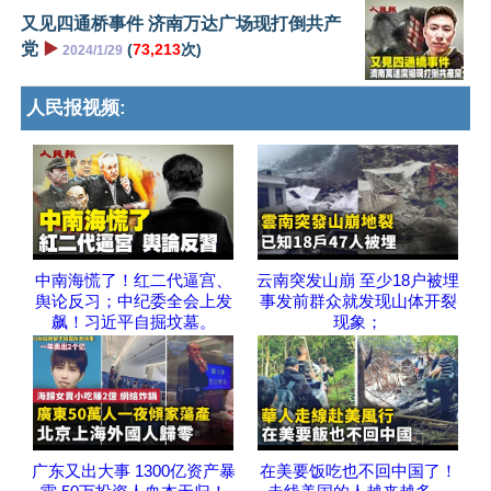
又见四通桥事件 济南万达广场现打倒共产
党
▶️
(
73,213
次)
2024/1/29
人民报视频:
中南海慌了！红二代逼宫、
云南突发山崩 至少18户被埋
舆论反习；中纪委全会上发
事发前群众就发现山体开裂
飙！习近平自掘坟墓。
现象；
广东又出大事 1300亿资产暴
在美要饭吃也不回中国了！