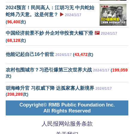
2024预言！民间高人：江胡习无 中共蛇始
蛇终乃天意。这是何意？
▶️
2024/1/17
(
96,400
次)
中国经济前景不妙 外企对华投资大幅下滑
🖼️
2024/1/17
(
68,128
次)
他能记起自己16个前世
(
43,472
次)
2024/1/17
农村包围城市？习恐引爆第三次世界大战
(
199,059
2024/1/17
次)
胡海峰升官 习权威下降 达孤家寡人新境界
2024/1/17
(
208,289
次)
Copyright© RMB Public Foundation Inc.
All Rights Reserved
人民报网站服务条款