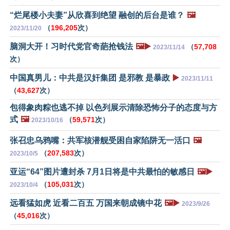
“烂尾楼小夫妻”从欣喜到绝望 融创的后台是谁？
🖼️
（
196,205
次）
2023/11/20
脑洞大开！习时代党官奇葩抢钱法
🖼️▶️
（
57,708
2023/11/14
次）
中国真男儿：中共是汉奸集团 是邪教 是暴政
▶️
2023/11/11
（
43,627
次）
包得象肉粽也逃不掉 以色列展示清除恐怖分子的态度与方
式
🖼️
（
59,571
次）
2023/10/16
张召忠乌鸦嘴：共军核潜舰受困自家陷阱无一活口
🖼️
（
207,583
次）
2023/10/5
亚运“64”图片遭封杀 7月1日将是中共最怕的敏感日
🖼️▶️
（
105,031
次）
2023/10/4
远看猛如虎 近看二百五 万国来朝成镜中花
🖼️▶️
2023/9/26
（
45,016
次）