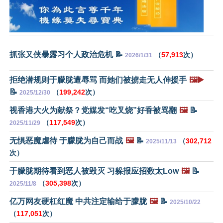
抓张又侠暴露习个人政治危机 📝
（
57,913
次）
2026/1/31
拒绝潜规则于朦胧遭辱骂 而她们被掳走无人伸援手
🖼️▶️
📝
（
199,242
次）
2025/12/30
视香港大火为献祭？党媒发“吃叉烧”好香被骂翻
🖼️
📝
（
117,549
次）
2025/11/29
无惧恶魔虐待 于朦胧为自己而战
🖼️
📝
（
302,712
2025/11/13
次）
于朦胧期待看到恶人被毁灭 习躲报应招数太Low
🖼️
📝
（
305,398
次）
2025/11/8
亿万网友硬杠红魔 中共注定输给于朦胧
🖼️
📝
2025/10/22
（
117,051
次）