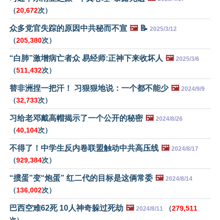
（
20,672
次）
众多党官失踪的原因中共秘而不宣
🖼️
📝
2025/3/12
（
205,380
次）
“白肺”激增病亡者众 易经师:正神下来收坏人
🖼️
2025/3/6
（
511,432
次）
替非洲捏一把汗！ 习狠狠地说：一个都不能少
🖼️
2024/9/9
（
32,733
次）
习给老邓戴高帽揭示了一个公开的秘密
🖼️
2024/8/26
（
40,104
次）
不得了！中学生反内卷联盟触动中共高压线
🖼️
2024/8/17
（
929,384
次）
“掼蛋”变“炮蛋” 红二代的目标是这俩常委
🖼️
2024/8/14
（
136,002
次）
巴西空难62死 10人神奇躲过死劫
🖼️
（
279,511
2024/8/11
次）