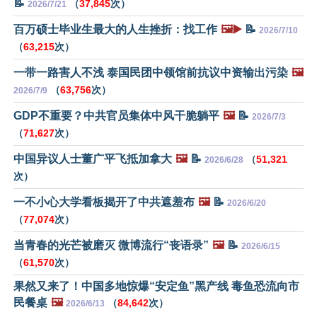
📝
（
37,845
次）
2026/7/21
百万硕士毕业生最大的人生挫折：找工作
🖼️▶️
📝
2026/7/10
（
63,215
次）
一带一路害人不浅 泰国民团中领馆前抗议中资输出污染
🖼️
（
63,756
次）
2026/7/9
GDP不重要？中共官员集体中风干脆躺平
🖼️
📝
2026/7/3
（
71,627
次）
中国异议人士董广平飞抵加拿大
🖼️
📝
（
51,321
2026/6/28
次）
一不小心大学看板揭开了中共遮羞布
🖼️
📝
2026/6/20
（
77,074
次）
当青春的光芒被磨灭 微博流行“丧语录”
🖼️
📝
2026/6/15
（
61,570
次）
果然又来了！中国多地惊爆“安定鱼”黑产线 毒鱼恐流向市
民餐桌
🖼️
（
84,642
次）
2026/6/13