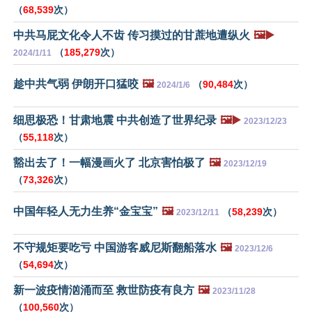
（
68,539
次）
中共马屁文化令人不齿 传习摸过的甘蔗地遭纵火
🖼️▶️
（
185,279
次）
2024/1/11
趁中共气弱 伊朗开口猛咬
🖼️
（
90,484
次）
2024/1/6
细思极恐！甘肃地震 中共创造了世界纪录
🖼️▶️
2023/12/23
（
55,118
次）
豁出去了！一幅漫画火了 北京害怕极了
🖼️
2023/12/19
（
73,326
次）
中国年轻人无力生养“金宝宝”
🖼️
（
58,239
次）
2023/12/11
不守规矩要吃亏 中国游客威尼斯翻船落水
🖼️
2023/12/6
（
54,694
次）
新一波疫情汹涌而至 救世防疫有良方
🖼️
2023/11/28
（
100,560
次）