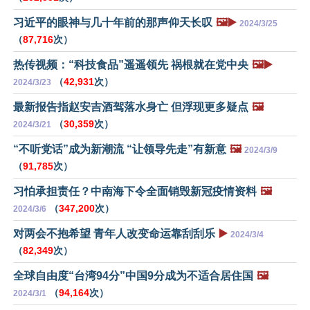
习近平的眼神与几十年前的那声仰天长叹
🖼️▶️
2024/3/25
（
87,716
次）
热传视频：“科技食品”遥遥领先 祸根就在党中央
🖼️▶️
（
42,931
次）
2024/3/23
最新报告指赵安吉酒驾落水身亡 但浮现更多疑点
🖼️
（
30,359
次）
2024/3/21
“不听党话”成为新潮流 “让领导先走”有新意
🖼️
2024/3/9
（
91,785
次）
习怕承担责任？中南海下令全面销毁新冠疫情资料
🖼️
（
347,200
次）
2024/3/6
对两会不抱希望 青年人改变命运靠刮刮乐
▶️
2024/3/4
（
82,349
次）
全球自由度“台湾94分”中国9分成为不适合居住国
🖼️
（
94,164
次）
2024/3/1