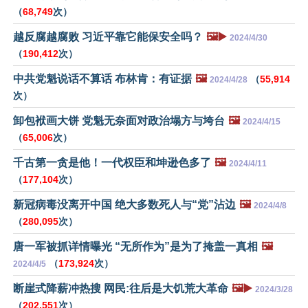
（
68,749
次）
越反腐越腐败 习近平靠它能保安全吗？
🖼️▶️
2024/4/30
（
190,412
次）
中共党魁说话不算话 布林肯：有证据
🖼️
（
55,914
2024/4/28
次）
卸包袱画大饼 党魁无奈面对政治塌方与垮台
🖼️
2024/4/15
（
65,006
次）
千古第一贪是他！一代权臣和坤逊色多了
🖼️
2024/4/11
（
177,104
次）
新冠病毒没离开中国 绝大多数死人与“党”沾边
🖼️
2024/4/8
（
280,095
次）
唐一军被抓详情曝光 “无所作为”是为了掩盖一真相
🖼️
（
173,924
次）
2024/4/5
断崖式降薪冲热搜 网民:往后是大饥荒大革命
🖼️▶️
2024/3/28
（
202,551
次）