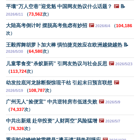
平壤“万人空巷”迎党魁 中国网友热议什么话题？
🖼️
📝
（
73,562
次）
2026/6/11
大陆高考倒计时 摆脱高考焦虑有妙招
🖼️
（
104,186
2026/6/4
次）
王毅挥舞胡萝卜加大棒 惧怕捷克效应在欧洲越烧越热 📝
（
64,580
次）
2026/5/30
儿童零食变“杀蚁新药” 引网友热议与社会反思
🖼️
2026/5/23
（
113,724
次）
幼发拉底河龙脉断裂惊现干枯 引起末日预言联想
🖼️
（
108,787
次）
2026/5/19
广州无人“捡便宜” 中共逆转房市低迷失败
🖼️
2026/5/9
（
74,337
次）
中共出新规 赴华投资“人财两空”风险猛增
🖼️
2026/5/7
（
76,326
次）
重庆时代峰峻被雷劈是“遭天谴”获热烈呼应
🖼️