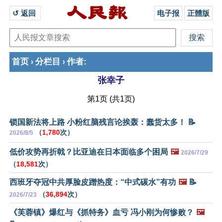
↺ 返回 
电子报
正體版
首页
分栏目
作者
›
›
:
张幸子
第1页 (共1页)
锁国新法将上路 小粉红脑残言论挨轰：蠢货太多！ 📝
（
1,780
次）
2026/8/5
低价攻势再折戟？比亚迪在日本面临多个困局
🖼️
2026/7/29
（
18,581
次）
西班牙夺冠中共厚脸皮蹭热度：“中式碳水”有功
🖼️
📝
（
36,894
次）
2026/7/23
《芙蓉镇》爆红与《抓特务》血亏 冯小刚为何惨败？
🖼️