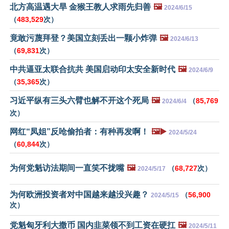
北方高温遇大旱 金猴王教人求雨先归善
🖼️
2024/6/15
（
483,529
次）
竟敢污蔑拜登？美国立刻丢出一颗小炸弹
🖼️
2024/6/13
（
69,831
次）
中共逼亚太联合抗共 美国启动印太安全新时代
🖼️
2024/6/9
（
35,365
次）
习近平纵有三头六臂也解不开这个死局
🖼️
（
85,769
2024/6/4
次）
网红“凤姐”反呛偷拍者：有种再发啊！
🖼️▶️
2024/5/24
（
60,844
次）
为何党魁访法期间一直笑不拢嘴
🖼️
（
68,727
次）
2024/5/17
为何欧洲投资者对中国越来越没兴趣？
（
56,900
2024/5/15
次）
党魁匈牙利大撒币 国内韭菜领不到工资在硬扛
🖼️
2024/5/11