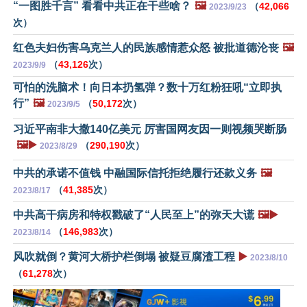
“一图胜千言” 看看中共正在干些啥？
🖼️
（
42,066
2023/9/23
次）
红色夫妇伤害乌克兰人的民族感情惹众怒 被批道德沦丧
🖼️
（
43,126
次）
2023/9/9
可怕的洗脑术！向日本扔氢弹？数十万红粉狂吼“立即执
行”
🖼️
（
50,172
次）
2023/9/5
习近平南非大撒140亿美元 厉害国网友因一则视频哭断肠
🖼️▶️
（
290,190
次）
2023/8/29
中共的承诺不值钱 中融国际信托拒绝履行还款义务
🖼️
（
41,385
次）
2023/8/17
中共高干病房和特权戳破了“人民至上”的弥天大谎
🖼️▶️
（
146,983
次）
2023/8/14
风吹就倒？黄河大桥护栏倒塌 被疑豆腐渣工程
▶️
2023/8/10
（
61,278
次）