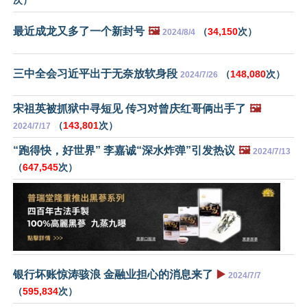
最近成龙又多了一个新封号
🖼️
（
34,150
次）
2024/8/4
三中全会习近平出于无奈放软身段
（
148,080
次）
2024/7/26
宋祖英被抓狱中寻短见 传习对曾庆红哥俩出手了
🖼️
（
143,801
次）
2024/7/17
“跑得快，好世界” 李嘉诚“深水炸弹”引发热议
🖼️
2024/7/13
（
647,545
次）
银行坏账惊涛骇浪 金融业担心的消息来了
▶️
2024/7/7
（
595,834
次）