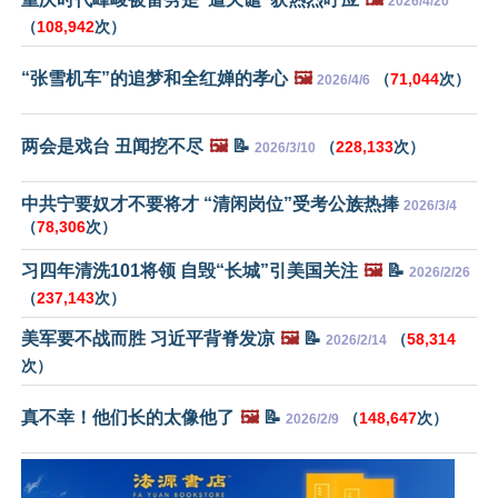
2026/4/20
（
108,942
次）
“张雪机车”的追梦和全红婵的孝心
🖼️
（
71,044
次）
2026/4/6
两会是戏台 丑闻挖不尽
🖼️
📝
（
228,133
次）
2026/3/10
中共宁要奴才不要将才 “清闲岗位”受考公族热捧
2026/3/4
（
78,306
次）
习四年清洗101将领 自毁“长城”引美国关注
🖼️
📝
2026/2/26
（
237,143
次）
美军要不战而胜 习近平背脊发凉
🖼️
📝
（
58,314
2026/2/14
次）
真不幸！他们长的太像他了
🖼️
📝
（
148,647
次）
2026/2/9