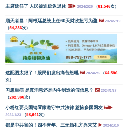
主席延任了 人民被迫延迟退休
🖼️▶️
（
81,546
次）
2024/2/26
顺天者昌！阿根廷总统上任60天财政扭亏为盈
🖼️
2024/2/19
（
54,236
次）
这配图太狠了！股民们发出痛苦怒吼
🖼️
（
64,596
2024/2/6
次）
习患重病 是真消息还是内斗制造的假信息？
🖼️
2024/1/27
（
262,366
次）
小粉红要英国钢琴家遵守中共法律 惹恼多国网友
🖼️▶️
（
58,641
次）
2024/1/23
都是中共害的！四不青年、三无婚礼方兴未艾
▶️
2024/1/16