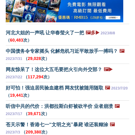
河北大姐的一声吼 让华春莹火了一把
🖼️多▶️
2023/8/8
（
60,483
次）
中国债务令专家摇头 化解危机习近平敢放手一搏吗？
🖼️
（
29,028
次）
2023/7/31
网友惊呆了！这位大五毛要把火引向外交部？
🖼️▶️
（
117,294
次）
2023/7/22
好可怕！强迫居民验血建档 网友忧被随用随取
🖼️
2023/7/20
（
19,441
次）
听信中共的代价：洪都拉斯白虾被砍半价 业者崩溃
🖼️
（
39,671
次）
2023/7/17
苍天示警！香港七一“文明之光”暴毙 谁还装糊涂
🖼️
（
209,380
次）
2023/7/3