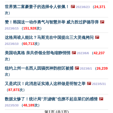
世界第二富豪妻子的选择令人钦佩！
🖼️
（
24,371
2023/6/23
次）
赞！韩国这一动作勇气与智慧并举 威力胜过萨德导弹
🖼️
（
151,928
次）
2023/6/15
这格局谁人能比？马斯克在中国提出三大灵魂拷问
🖼️
（
60,713
次）
2023/6/10
美国动真格 亲共侨领全部龟缩静悄悄
🖼️
（
42,237
2023/6/6
次）
纽约上州一名西人因骚扰神韵校区被捕
🖼️
（
26,239
2023/6/1
次）
又是武汉！此消息证实港人这样做是明智之举
🖼️
2023/5/31
（
87,873
次）
数据太惨了！统计局“开滤镜”也撩不起韭菜们的感情
🖼️
（
48,189
次）
2023/5/30
第1页 (共1页)