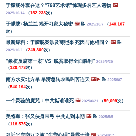
于朦胧外套在这？“798艺术馆”惊现多名艺人遗物
🖼️
（
152,238
次）
2025/10/14
于朦胧+杨兰兰 揭开习家大秘密
🖼️
📝
（
140,107
2025/10/7
次）
最新爆料：于朦胧案涉及薄熙来 死因与他相同？
🖼️
📝
（
249,800
次）
2025/10/2
“象棋反腐第一案”VS“脱贫取得全面胜利”
2025/9/25
（
120,473
次）
南方水灾北方旱 旱涝急转农民叫苦连天
🖼️▶️
📝
2025/8/7
（
546,194
次）
一个灵验的魔咒：中共挺谁谁死
🖼️
（
59,699
次）
2025/6/21
美将军：张又侠身带弓 中共走到末期
🖼️
📝
2025/5/5
（
118,575
次）
习近平东南亚之旅 “牛粪心理”暴露无遗
🖼️
2025/4/17