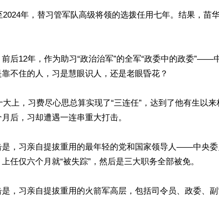
年至2024年，替习管军队高级将领的选拨任用七年。结果，苗
前后12年，作为助习“政治治军”的全军“政委中的政委”——
靠不住的人，习是慧眼识人，还是老眼昏花？

二十大上，习费尽心思总算实现了“三连任”，达到了他有生以
月后，习却遭遇一连串重大打击。

击是，习亲自提拔重用的最年轻的党和国家领导人——中央委
上任仅六个月就“被失踪”，然后是三大职务全部被免。

击是，习亲自提拔重用的火箭军高层，包括司令员、政委、副