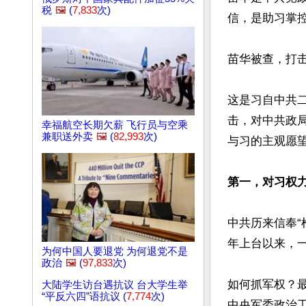
税
🖼️
(
7,833
次)
信，是助习掌控
苗华被查，打击
这是习自中共
击，对中共政
幸福航空长期欠薪 飞行员与空乘
兼职送外卖
🖼️
(
82,993
次)
与习的主观愿望
第一，对习权
中共历来信奉“
年上台以来，一
为何中国人要退党 为何退党不是
政治
🖼️
(
97,833
次)
如何抓军权？
大陆学生访台遇抗议 台大学生举
“平反六四”语抗议 (
7,774
次)
中央军委政治