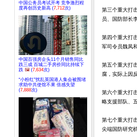
中国公务员考试开考 竞争激烈程
度再创历史新高 (
7,712
次)
第三个重大打
员、国防部长李
第四个重大打
军司令员魏凤和
中国百强房企头11个月销售同比
跌三成 百城二手房价同比持续下
第五个重大打
跌
🖼️
(
7,634
次)
腐，实际上因反
“小粉红”扰乱英国港人集会被围堵
求助中共使馆不果 倍感失望
(
7,888
次)
第六个重大打
略支援部队、
第七个重大打
尖端国防研究机