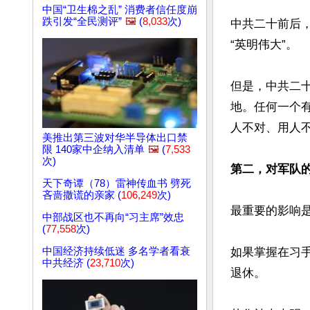
中国“卫生棉之乱” 消费者信任度崩
跌引发“全民测评”
🖼️
(
8,033
次)
中共二十前后
“英明伟大”。

但是，中共二
地。任何一个
人不对、用人不
美推出第三波对华半导体出口禁
限 140家中企纳入清单
🖼️
(
7,533
次)
第二，对军队
天下奇谭（78）雷神传血书 劈死
吝啬撒谎的亲家 (
106,249
次)
最重要的影响是
中部战区也不再向“习主席”效忠
(
77,558
次)
中国经济持续低迷 多名学者看衰
如果掌握在习
中共经济 (
23,710
次)
退休。
