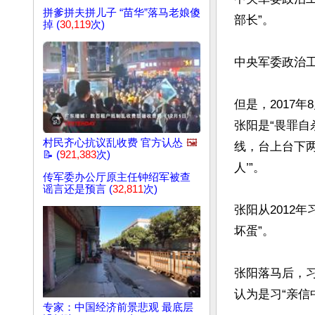
拼爹拼夫拼儿子 “苗华”落马老娘傻
部长”。

掉 (
30,119
次)
中央军委政治
但是，2017
张阳是“畏罪自
村民齐心抗议乱收费 官方认怂
🖼️
线，台上台下
📝 (
921,383
次)
人’”。

传军委办公厅原主任钟绍军被查
谣言还是预言 (
32,811
次)
张阳从2012
坏蛋”。

张阳落马后，
认为是习“亲信中
专家：中国经济前景悲观 最底层