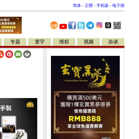
简体
-
正體
-
手机版
-
电子报
专题
寰宇
维权
视频
杂谈