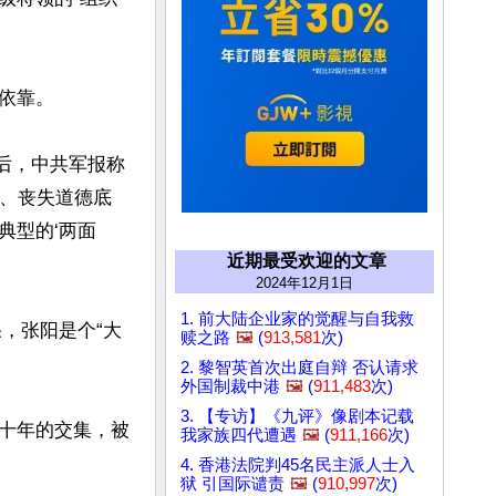
靠。

死后，中共军报称
畏、丧失道德底
典型的‘两面
近期最受欢迎的文章
2024年12月1日
1. 前大陆企业家的觉醒与自我救
果，张阳是个“大
赎之路
🖼️
(
913,581
次)
2. 黎智英首次出庭自辩 否认请求
外国制裁中港
🖼️
(
911,483
次)
3. 【专访】《九评》像剧本记载
十年的交集，被
我家族四代遭遇
🖼️
(
911,166
次)
4. 香港法院判45名民主派人士入
狱 引国际谴责
🖼️
(
910,997
次)