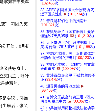
是掌握在中央军
(
102,455
次)
33. APEC各国首脑大合照现场 习
近平丑态迭出
▶️
(
101,734
次)
34. 善良是我们心中的指南针
变”，习因为突
(
101,321
次)
35. 获奖纪录片《国有器官》曼哈
顿连映7天共35场
🖼️
(
101,213
次)
36. 天下奇谭（74）毁淫书得上天
的公开信，8月初
赐福 传淫书害人害己 (
101,188
次)
37. 神韵艺术团：关于近期媒体对
神韵歪曲报导的声明 (
100,123
次)
38. 神韵艺术家：《纽时》的文章
张又侠等身上。
歪曲事实
🖼️
(
100,097
次)
39. 黄沙百战穿金甲 不破楼兰终不
立宪民主，呼吁
还 (
99,475
次)
是他写的。

40. 通灵男孩的灵魂之旅
▶️
(
99,469
次)
41. 台湾义工故宫前劝三退 2万人
不是妄议，习确
明真相脱离中共
🖼️
(
99,067
次)
习生病后，张又
42. 中共监狱用药物摧残法轮功学