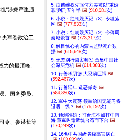
5. 疫苗维权先驱何方美被以“重婚
华也“涉嫌严重违
罪”判刑五年半
🖼️
(
910,981
次)
6. 小说：红朝毁灭记（8）令狐落
网
🖼️
(
777,833
次)
7. 小说：红朝毁灭记（9）令薄周
中央军委政治工
秦城聚首
🖼️
(
773,317
次)
8. 触目惊心的内蒙古监狱死亡数
据
🖼️
(
615,648
次)
9. 无差别行凶案频发 凸显中国社
来权力的最顶峰。
会深层危机
🖼️
(
614,983
次)
10. 行善积阴德 大忍消巨祸
🖼️
(
592,467
次)
11. 行善延年 造恶减寿
🖼️
(
584,850
次)
员、国务委员、
12. 军中大震荡 领军治国无能习将
退居二线？
🖼️
(
175,192
次)
13. 预测准确：打台海不如打中南
海 董军叫嚣武统台湾而下台
🖼️
司令、参谋长等
(
170,249
次)
14. 16名中共国级省级高官病亡
🖼️
(
168,899
次)