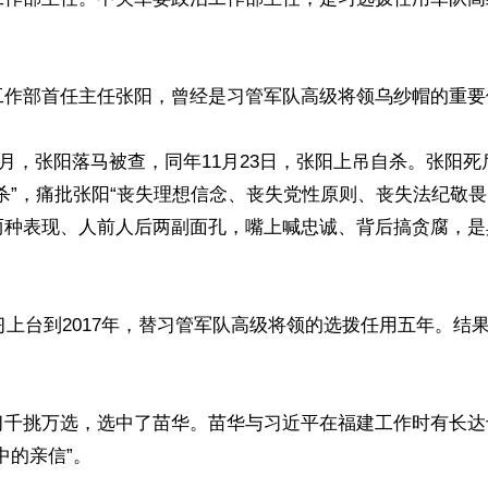
工作部首任主任张阳，曾经是习管军队高级将领乌纱帽的重要依
年8月，张阳落马被查，同年11月23日，张阳上吊自杀。张阳
杀”，痛批张阳“丧失理想信念、丧失党性原则、丧失法纪敬
两种表现、人前人后两副面孔，嘴上喊忠诚、背后搞贪腐，是
年习上台到2017年，替习管军队高级将领的选拨任用五年。结
习千挑万选，选中了苗华。苗华与习近平在福建工作时有长达
的亲信”。
