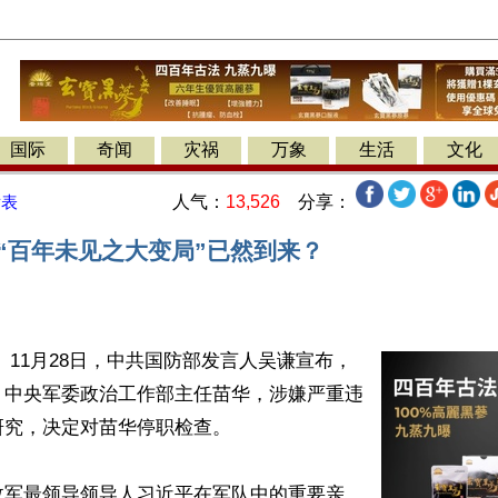
国际
奇闻
灾祸
万象
生活
文化
人气：
13,526
分享：
发表
反“百年未见之大变局”已然到来？
 11月28日，中共国防部发言人吴谦宣布，
、中央军委政治工作部主任苗华，涉嫌严重违
究，决定对苗华停职检查。

政军最领导领导人习近平在军队中的重要亲