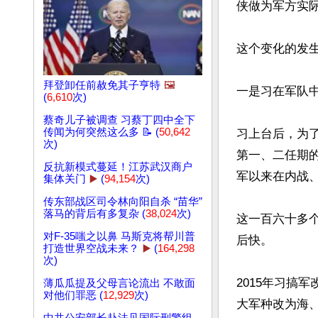
侠做为军方实际
这个变化的发生
拜登卸任前赦免其子亨特
🖼️
一是习在军队中
(
6,610
次)
蔡奇儿子被调查 习蔡丁四中全下
传闻为何突然这么多 📝 (
50,642
习上台后，为
次)
第一、二任期的
反抗新模式蔓延！江苏武汉商户
军以来在内战、
集体关门
▶️
(
94,154
次)
传东部战区司令林向阳自杀 “苗华”
落马的背后有多复杂 (
38,024
次)
这一百六十多
对F-35嗤之以鼻 马斯克将帮川普
后快。

打造世界空战未来？
▶️
(
164,298
次)
2015年习搞
薄瓜瓜提及父母言论流出 不敢面
对他们罪恶 (
12,929
次)
大军种改为海