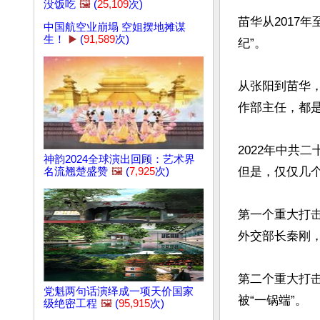
没饭吃
🖼️
(
25,109
次)
苗华从2017
中国航空业崩塌 空姐摆地摊谋
生！
▶️
(
91,589
次)
纪”。

从张阳到苗华，
作部主任，都是
2022年中共
神韵2024全球演出回顾：艺术界
但是，仅仅几个
名流翘楚盛赞
🖼️
(
7,925
次)
第一个重大打
外交部长秦刚，
第二个重大打
党魁两句话演绎成一项天价国家
被“一锅端”。

级绝密工程
🖼️
(
95,915
次)