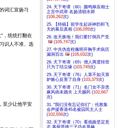
24. 天下奇谭（60）颜鸣臯应相士
的词汇宣扬习
之言中武举 名扬清朝水师
(
106,262
次)
25. 【特稿】前学生起诉神韵和飞
天的幕后真相 (
106,099
次)
”，统统打翻在
26. 改天换地！我们要打倒共产党
🖼️
(
105,747
次)
习识人不准、选
27. 中共伪造程佩明开胸手术病历
漏洞百出
🖼️
(
105,032
次)
28. 天下奇谭（69）僧人两度转世
只为了结尘缘 (
103,749
次)
29. 天下奇谭（76）人算不如天算
妒嫉心反害了自身 (
103,379
次)
30. 天下奇谭（71）名门女不弃患
麻风病未婚夫 上天赐药 (
102,667
次)
，至少让他平安
31. “我们没有忘记你们”：伦敦集
会声援香港45名被囚民主人士
(
102,556
次)
32. 天下奇谭（70）看戏曲坚定意
志 寡母贤德三子功名显赫