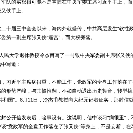
：军队的实权很可能不是掌握在中央军委主席习近平手上，而
又侠手上。

共二十届三中全会以来，海内外就盛传，中共高层发生“软性政
委第一副主席张又侠“逼宫”，而大权旁落。

国人民大学退休教授冷杰甫写了一封致中央军委副主席张又侠
中写道：

知，习近平主席病很重，不能工作，党政军的全盘工作落在了
临的形势严峻，与其被推翻，不如自动退出历史舞台，转型搞
共和国”。8月11日，冷杰甫教授向大纪元记者证实，那封信就
这封公开信发表后，啥事没有。这说明，信中谈习“病很重”，
中谈“党政军的全盘工作落在了张又侠”等身上，不是妄断，在