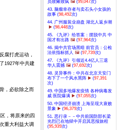
员致瘫致疯
🖼️
(
99,047
次)
43. 脑瘤幸存者与卖石头小女孩的
故事 (
98,492
次)
44. 广州服装业崩盘 湖北人返乡潮
▶️
(
98,448
次)
45. 《九评》给答案：摆脱中共 中
国才有出路
🖼️
(
97,964
次)
46. 揭中共官场黑暗 前官员：公检
法依指标抓人
🖼️
(
97,739
次)
反腐打虎运动，
47. 《九评》引领近4.4亿人三退
1927年中共建
华人震撼
🖼️
(
97,692
次)
48. 灵异事件：中共在北京天安门
布下了一个风水黑阵
▶️
(
97,391
次)
骨，必欲除之而
49. 中国多地爆发疫情 各种病毒发
威 医院爆满
▶️
(
97,055
次)
50. 中国经济崩溃 上海呈现大衰败
景象
▶️
(
96,379
次)
战区，将原来的四
51. 恶行录－－中共前国防部长梁
光烈已在地狱中开启其恶报旅程
次重大利益大调
(
95,939
次)