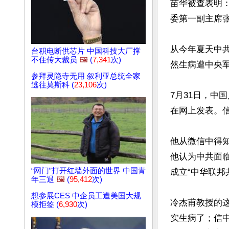
苗华被查表明
委第一副主席张
从今年夏天中
台积电断供芯片 中国科技大厂撑
不住传大裁员
🖼️
(
7,341
次)
然生病遭中央军
参拜灵隐寺无用 叙利亚总统全家
逃往莫斯科 (
23,106
次)
7月31日，中
在网上发表。信
他从微信中得
他认为中共面
“网门”打开红墙外面的世界 中国青
成立“中华联邦
年三退
🖼️
(
95,412
次)
想参展CES 中企员工遭美国大规
冷杰甫教授的
模拒签 (
6,930
次)
实生病了；信