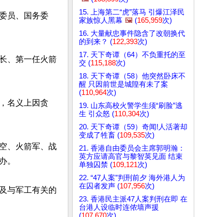
15. 上海第二“虎”落马 引爆江泽民
委员、国务委
家族惊人黑幕
🖼️
(
165,959
次)
16. 大量献忠事件隐含了改朝换代
的到来？ (
122,393
次)
17. 天下奇谭（64）不负重托的至
长、第一任火箭
交 (
115,188
次)
18. 天下奇谭（58）他突然卧床不
醒 只因前世是城隍有未了案
(
110,964
次)
，名义上因贪
19. 山东高校火警学生须“刷脸”逃
生 引众怒 (
110,304
次)
20. 天下奇谭（59）奇闻!人活著却
变成了牲畜 (
109,535
次)
空、火箭军、战
21. 香港自由委员会主席郭明瀚：
英方应请高官与黎智英见面 结束
。

单独囚禁 (
109,121
次)
22. “47人案”判刑前夕 海外港人为
在囚者发声 (
107,956
次)
及与军工有关的
23. 香港民主派47人案判刑在即 在
台港人设临时连侬墙声援
(
107,670
次)