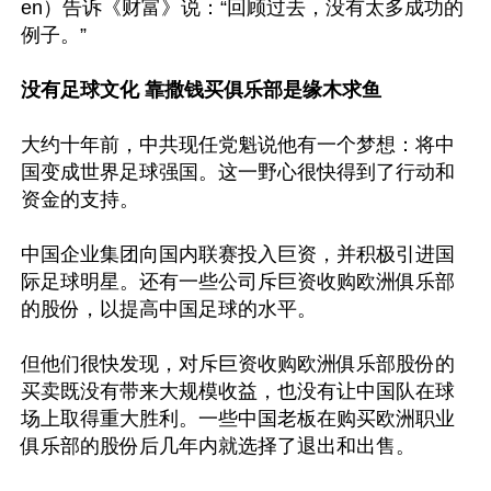
en）告诉《财富》说：“回顾过去，没有太多成功的
例子。”

没有足球文化 靠撒钱买俱乐部是缘木求鱼
大约十年前，中共现任党魁说他有一个梦想：将中
国变成世界足球强国。这一野心很快得到了行动和
资金的支持。

中国企业集团向国内联赛投入巨资，并积极引进国
际足球明星。还有一些公司斥巨资收购欧洲俱乐部
的股份，以提高中国足球的水平。

但他们很快发现，对斥巨资收购欧洲俱乐部股份的
买卖既没有带来大规模收益，也没有让中国队在球
场上取得重大胜利。一些中国老板在购买欧洲职业
俱乐部的股份后几年内就选择了退出和出售。
