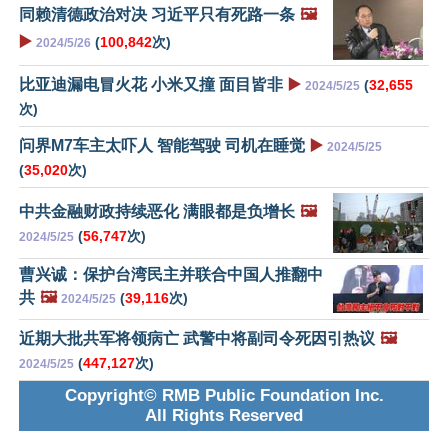
同赖清德政治对决 习近平只有死路一条
🖼️
▶️
(
100,842
次)
2024/5/26
比亚迪漏电冒火花 小米又撞 面目皆非
▶️
(
32,655
2024/5/25
次)
问界M7车主太吓人 智能驾驶 司机在睡觉
▶️
2024/5/25
(
35,020
次)
中共金融财政持续恶化 满眼都是负增长
🖼️
(
56,747
次)
2024/5/25
曹兴诚：保护台湾民主并联合中国人推翻中
共
🖼️
(
39,116
次)
2024/5/25
近期大批共军将领病亡 武警中将副司令死因引热议
🖼️
(
447,127
次)
2024/5/25
Copyright© RMB Public Foundation Inc.
All Rights Reserved