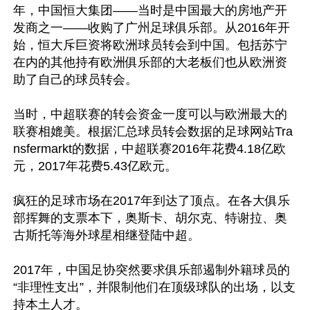
年，中国恒大集团——当时是中国最大的房地产开
发商之一——收购了广州足球俱乐部。从2016年开
始，恒大斥巨资将欧洲球员转会到中国。包括苏宁
在内的其他持有欧洲俱乐部的大老板们也从欧洲资
助了自己的球员转会。

当时，中超联赛的转会资金一度可以与欧洲最大的
联赛相媲美。根据汇总球员转会数据的足球网站Tra
nsfermarkt的数据，中超联赛2016年花费4.18亿欧
元，2017年花费5.43亿欧元。

疯狂的足球市场在2017年到达了顶点。在各大俱乐
部挥舞的支票本下，奥斯卡、胡尔克、特谢拉、奥
古斯托等海外球星相继登陆中超。

2017年，中国足协突然要求俱乐部遏制外籍球员的
“非理性支出”，并限制他们在顶级球队的出场，以支
持本土人才。
