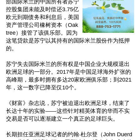
部国际米兰的中国所有者苏宁
控股集团未能及时偿还3.75亿
欧元到期债务和利息后，美国
资产管理公司橡树资本（Oak
tree）接管了该俱乐部。因为
这笔贷款是苏宁以其持有的国际米兰股份作为抵押
的。

苏宁失去国际米兰的所有权是中国企业大规模退出
欧洲足球的一部分。2017年是中国足球海外扩张的
高峰期，最多时拥有多达20家欧洲俱乐部；到2021
年，这一数字已降至仅10个。

《财富》杂志说，苏宁被迫退出欧洲足球，结束了
长达十年的实验——这些针对精英体育的华而不实
交易是否可以逐渐建立一个真正的足球巨头。

长期担任亚洲足球记者的约翰‧杜尔登（John Duerd