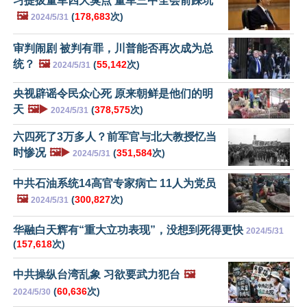
习提拔董军四大臭点 董军三中全会前踩坑
🖼️
(
178,683
次)
2024/5/31
审判闹剧 被判有罪，川普能否再次成为总
统？
🖼️
(
55,142
次)
2024/5/31
央视辟谣令民众心死 原来朝鲜是他们的明
天
🖼️▶️
(
378,575
次)
2024/5/31
六四死了3万多人？前军官与北大教授忆当
时惨况
🖼️▶️
(
351,584
次)
2024/5/31
中共石油系统14高官专家病亡 11人为党员
🖼️
(
300,827
次)
2024/5/31
华融白天辉有“重大立功表现”，没想到死得更快
2024/5/31
(
157,618
次)
中共操纵台湾乱象 习欲要武力犯台
🖼️
(
60,636
次)
2024/5/30