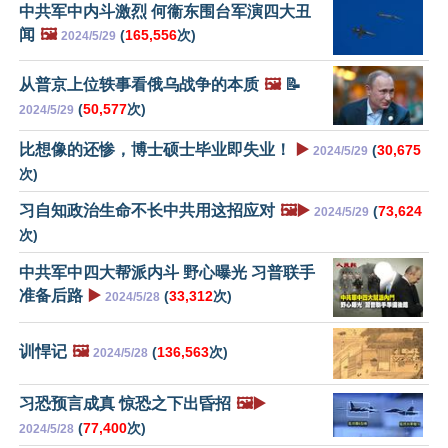
中共军中内斗激烈 何衞东围台军演四大丑
闻
🖼️
(
165,556
次)
2024/5/29
从普京上位轶事看俄乌战争的本质
🖼️
📝
(
50,577
次)
2024/5/29
比想像的还惨，博士硕士毕业即失业！
▶️
(
30,675
2024/5/29
次)
习自知政治生命不长中共用这招应对
🖼️▶️
(
73,624
2024/5/29
次)
中共军中四大帮派内斗 野心曝光 习普联手
准备后路
▶️
(
33,312
次)
2024/5/28
训悍记
🖼️
(
136,563
次)
2024/5/28
习恐预言成真 惊恐之下出昏招
🖼️▶️
(
77,400
次)
2024/5/28