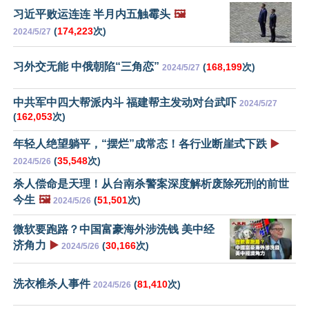
习近平败运连连 半月内五触霉头
🖼️
(
174,223
次)
2024/5/27
习外交无能 中俄朝陷“三角恋”
(
168,199
次)
2024/5/27
中共军中四大帮派内斗 福建帮主发动对台武吓
2024/5/27
(
162,053
次)
年轻人绝望躺平，“摆烂”成常态！各行业断崖式下跌
▶️
(
35,548
次)
2024/5/26
杀人偿命是天理！从台南杀警案深度解析废除死刑的前世
今生
🖼️
(
51,501
次)
2024/5/26
微软要跑路？中国富豪海外涉洗钱 美中经
济角力
▶️
(
30,166
次)
2024/5/26
洗衣椎杀人事件
(
81,410
次)
2024/5/26