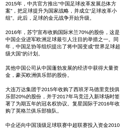
2015年，中共官方推出“中国足球改革发展总体方
案”，把足球提升为国家战略，并成立“足球改革小
组”。此后，足球的金元战争开始升级。

2016年，苏宁宣布收购国际米兰70%的股份，这是
中国企业进军欧洲足球最引人注目的举措之一。同
年，中国足协等组织提出了将中国变成“世界足球超
级大国”的计划。

其他中国公司从中国蓬勃发展的经济中获得大量资
金，豪买欧洲俱乐部的股份。

大连万达集团于2015年收购了西班牙马德里竞技俱
乐部20%的股份，并于2017年马竞迁入新球场时签
署了为期五年的冠名权协议。复星国际于2016年收
购了英格兰俱乐部狼队。

中企还向中国顶级足球联赛中超联赛投入资金2010