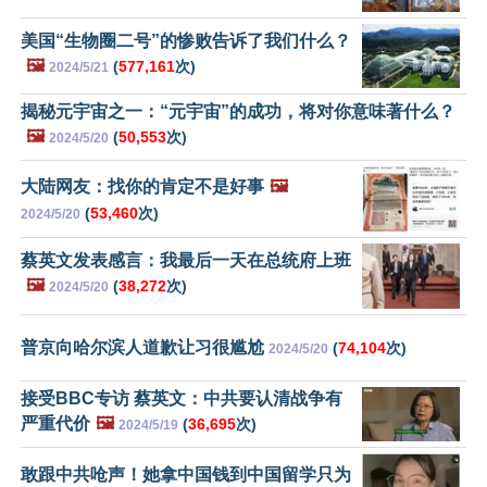
美国“生物圈二号”的惨败告诉了我们什么？
🖼️
(
577,161
次)
2024/5/21
揭秘元宇宙之一：“元宇宙”的成功，将对你意味著什么？
🖼️
(
50,553
次)
2024/5/20
大陆网友：找你的肯定不是好事
🖼️
(
53,460
次)
2024/5/20
蔡英文发表感言：我最后一天在总统府上班
🖼️
(
38,272
次)
2024/5/20
普京向哈尔滨人道歉让习很尴尬
(
74,104
次)
2024/5/20
接受BBC专访 蔡英文：中共要认清战争有
严重代价
🖼️
(
36,695
次)
2024/5/19
敢跟中共呛声！她拿中国钱到中国留学只为