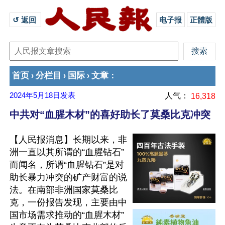
↺ 返回 
电子报
正體版
首页
分栏目
国际
文章
›
›
›
：
2024年5月18日
发表
人气：
16,318
中共对“血腥木材”的喜好助长了莫桑比克冲突
【人民报消息】长期以来，非
洲一直以其所谓的“血腥钻石”
而闻名，所谓“血腥钻石”是对
助长暴力冲突的矿产财富的说
法。在南部非洲国家莫桑比
克，一份报告发现，主要由中
国市场需求推动的“血腥木材”