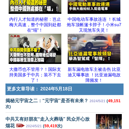
内行人才知道的秘密：岂止
中国电动车事故连连 ！长城
梅大高速，整个中国到处都
炮车顶帐篷卡脖子！小米su7
在“塌”！
又现煞车失灵！
大撒币也不管用？！国际支
新车漏电致车主被击伤 比亚
持美国多于中共；装不下去
迪又曝事故 ！比亚迪漏电故
了！
障频发！
更多文章导读：
2024年5月18日
揭秘元宇宙之二：“元宇宙”是否有未来？
(
49,151
2024/5/21
次)
中共又有好朋友“走入火葬场” 民众开心放
烟花
🖼️▶️
(
59,419
次)
2024/5/21