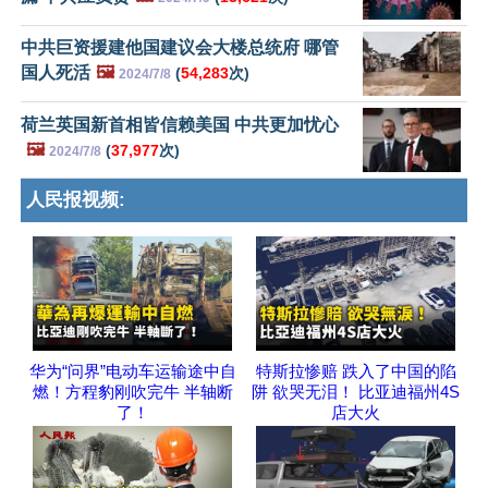
中共巨资援建他国建议会大楼总统府 哪管
国人死活
🖼️
(
54,283
次)
2024/7/8
荷兰英国新首相皆信赖美国 中共更加忧心
🖼️
(
37,977
次)
2024/7/8
人民报视频:
华为“问界”电动车运输途中自
特斯拉惨赔 跌入了中国的陷
燃！方程豹刚吹完牛 半轴断
阱 欲哭无泪！ 比亚迪福州4S
了！
店大火