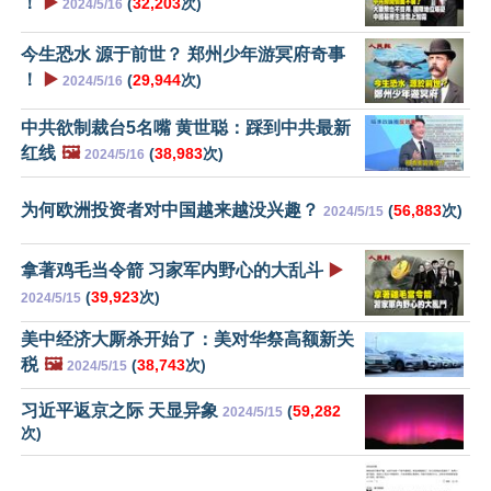
！
▶️
(
32,203
次)
2024/5/16
今生恐水 源于前世？ 郑州少年游冥府奇事
！
▶️
(
29,944
次)
2024/5/16
中共欲制裁台5名嘴 黄世聪：踩到中共最新
红线
🖼️
(
38,983
次)
2024/5/16
为何欧洲投资者对中国越来越没兴趣？
(
56,883
次)
2024/5/15
拿著鸡毛当令箭 习家军内野心的大乱斗
▶️
(
39,923
次)
2024/5/15
美中经济大厮杀开始了：美对华祭高额新关
税
🖼️
(
38,743
次)
2024/5/15
习近平返京之际 天显异象
(
59,282
2024/5/15
次)