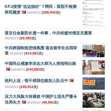
KP.2疫情“这边独好”？网民：医院不检测
猝死频发
🖼️
(
299,942
次)
2024/5/14
普京任命新防长透一件事，中共经援对俄至关重要
(
30,485
次)
2024/5/14
中共跨国制造恐惧氛围 逼迫留学生自我审
查
(
414,681
次)
2024/5/14
中国民众感激李洪志大师为人类指明出路
🖼️
(
244,682
次)
2024/5/13
纽约人说：恨不得我也能加入队伍中
🖼️
(
245,812
次)
2024/5/13
压力大风险大待遇差 中国护士流失严重令
当局头大
🖼️
(
49,992
次)
2024/5/12