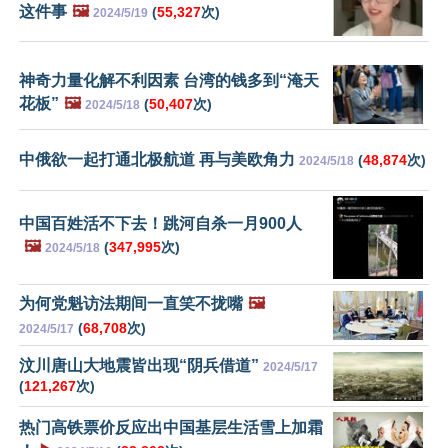
这件事
🖼️
(
55,327
次)
2024/5/19
神奇力量化解不利因素 台湾的钱多到“淹天
花板”
🖼️
(
50,407
次)
2024/5/18
中俄欲一起打通北极航道 再与美欧角力
(
48,874
次)
2024/5/18
中国百姓活不下去！跳河自杀一月900人
🖼️
(
347,995
次)
2024/5/18
为何党魁访法期间一直笑不拢嘴
🖼️
(
68,708
次)
2024/5/17
汶川唐山大地震皆出现“阴兵借道”
2024/5/17
(
121,267
次)
热门高铁票价反应出中国基层生活雪上加霜