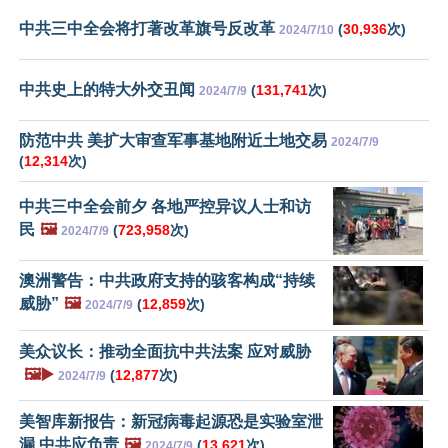
中共三中全会将打著改革旗号反改革
(
30,936
次)
2024/7/10
中共史上的特大外交丑闻
(
131,741
次)
2024/7/9
防范中共 美扩大审查军事基地附近土地交易
2024/7/9
(
12,314
次)
中共三中全会前夕 各地严控异议人士和访
民
🖼️
(
723,958
次)
2024/7/9
澳洲警告：中共政府支持的骇客构成“持续
威胁”
🖼️
(
12,859
次)
2024/7/9
美众议长：推动全面抗中共法案 应对威胁
🖼️▶️
(
12,877
次)
2024/7/9
美智库新报告：新冠病毒起源恐是实验室泄
漏 中共应负责
🖼️
(
13,621
次)
2024/7/9