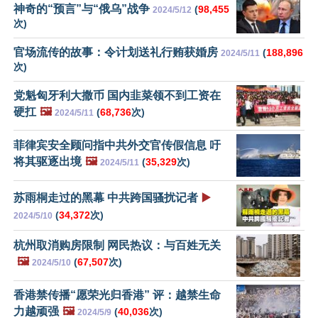
神奇的“预言”与“俄乌”战争
(
98,455
2024/5/12
次)
官场流传的故事：令计划送礼行贿获婚房
(
188,896
2024/5/11
次)
党魁匈牙利大撒币 国内韭菜领不到工资在
硬扛
🖼️
(
68,736
次)
2024/5/11
菲律宾安全顾问指中共外交官传假信息 吁
将其驱逐出境
🖼️
(
35,329
次)
2024/5/11
苏雨桐走过的黑幕 中共跨国骚扰记者
▶️
(
34,372
次)
2024/5/10
杭州取消购房限制 网民热议：与百姓无关
🖼️
(
67,507
次)
2024/5/10
香港禁传播“愿荣光归香港” 评：越禁生命
力越顽强
🖼️
(
40,036
次)
2024/5/9