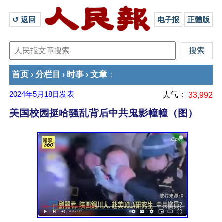
↺ 返回 
电子报
正體版
首页
分栏目
时事
文章
›
›
›
：
2024年5月18日
发表
人气：
33,992
美国校园挺哈骚乱背后中共鬼影幢幢（图）