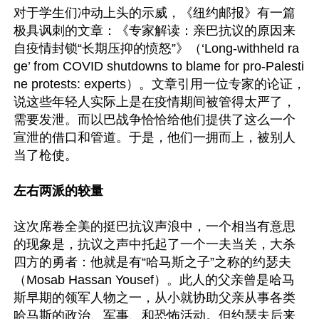
对于学生们冲动上头的示威，《纽约邮报》有一篇
极具讽刺的文章：《专家解读：亲巴抗议的原因来
自疫情封锁“长期压抑的愤怒”》（‘Long-withheld ra
ge’ from COVID shutdowns to blame for pro-Palesti
ne protests: experts）。文章引用一位专家的论证，
说这些年轻人实际上是在疫情期间被管得太严了，
需要发泄。而以巴战争恰恰给他们提供了这么一个
宣泄的借口和管道。于是，他们一拥而上，被别人
当了枪使。

左右两派的较量
这次席卷全美的挺巴抗议声浪中，一个相当有意思
的现象是，抗议之声中托起了一个一夫当关，大杀
四方的勇者：他就是有“哈马斯之子”之称的约瑟夫
（Mosab Hassan Yousef）。此人的父亲曾是哈马
斯早期的领军人物之一，从小就协助父亲从事各类
哈马斯的政治、军事、和恐怖活动。但约瑟夫后来