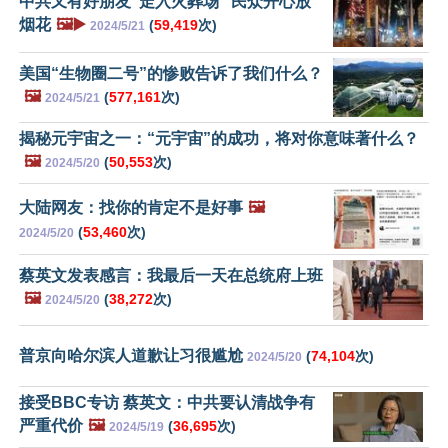
中共又有好朋友“走入火葬场” 民众开心放
烟花
🖼️▶️
(
59,419
次)
2024/5/21
美国“生物圈二号”的惨败告诉了我们什么？
🖼️
(
577,161
次)
2024/5/21
揭秘元宇宙之一：“元宇宙”的成功，将对你意味著什么？
🖼️
(
50,553
次)
2024/5/20
大陆网友：找你的肯定不是好事
🖼️
(
53,460
次)
2024/5/20
蔡英文发表感言：我最后一天在总统府上班
🖼️
(
38,272
次)
2024/5/20
普京向哈尔滨人道歉让习很尴尬
(
74,104
次)
2024/5/20
接受BBC专访 蔡英文：中共要认清战争有
严重代价
🖼️
(
36,695
次)
2024/5/19