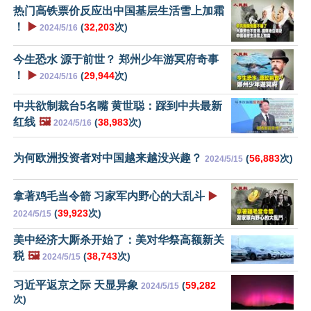
热门高铁票价反应出中国基层生活雪上加霜
！
▶️
(
32,203
次)
2024/5/16
今生恐水 源于前世？ 郑州少年游冥府奇事
！
▶️
(
29,944
次)
2024/5/16
中共欲制裁台5名嘴 黄世聪：踩到中共最新
红线
🖼️
(
38,983
次)
2024/5/16
为何欧洲投资者对中国越来越没兴趣？
(
56,883
次)
2024/5/15
拿著鸡毛当令箭 习家军内野心的大乱斗
▶️
(
39,923
次)
2024/5/15
美中经济大厮杀开始了：美对华祭高额新关
税
🖼️
(
38,743
次)
2024/5/15
习近平返京之际 天显异象
(
59,282
2024/5/15
次)