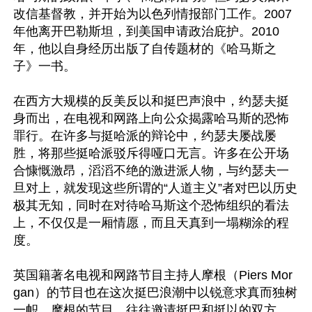
改信基督教，并开始为以色列情报部门工作。2007
年他离开巴勒斯坦，到美国申请政治庇护。2010
年，他以自身经历出版了自传题材的《哈马斯之
子》一书。

在西方大规模的反美反以和挺巴声浪中，约瑟夫挺
身而出，在电视和网路上向公众揭露哈马斯的恐怖
罪行。在许多与挺哈派的辩论中，约瑟夫屡战屡
胜，将那些挺哈派驳斥得哑口无言。许多在公开场
合慷慨激昂，滔滔不绝的激进派人物，与约瑟夫一
旦对上，就发现这些所谓的“人道主义”者对巴以历史
极其无知，同时在对待哈马斯这个恐怖组织的看法
上，不仅仅是一厢情愿，而且天真到一塌糊涂的程
度。

英国籍著名电视和网路节目主持人摩根（Piers Mor
gan）的节目也在这次挺巴浪潮中以锐意求真而独树
一帜。摩根的节目，往往邀请挺巴和挺以的双方，