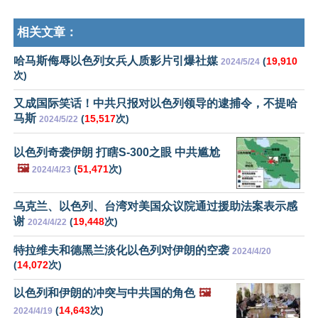
相关文章：
哈马斯侮辱以色列女兵人质影片引爆社媒
(
19,910
2024/5/24
次)
又成国际笑话！中共只报对以色列领导的逮捕令，不提哈
马斯
(
15,517
次)
2024/5/22
以色列奇袭伊朗 打瞎S-300之眼 中共尴尬
🖼️
(
51,471
次)
2024/4/23
乌克兰、以色列、台湾对美国众议院通过援助法案表示感
谢
(
19,448
次)
2024/4/22
特拉维夫和德黑兰淡化以色列对伊朗的空袭
2024/4/20
(
14,072
次)
以色列和伊朗的冲突与中共国的角色
🖼️
(
14,643
次)
2024/4/19