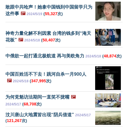
敢跟中共呛声！她拿中国钱到中国留学只为
这件事
🖼️
(
55,327
次)
2024/5/19
神奇力量化解不利因素 台湾的钱多到“淹天
花板”
🖼️
(
50,407
次)
2024/5/18
中俄欲一起打通北极航道 再与美欧角力
(
48,874
次)
2024/5/18
中国百姓活不下去！跳河自杀一月900人
🖼️
(
347,995
次)
2024/5/18
为何党魁访法期间一直笑不拢嘴
🖼️
(
68,708
次)
2024/5/17
汶川唐山大地震皆出现“阴兵借道”
2024/5/17
(
121,267
次)