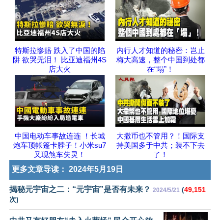
特斯拉惨赔 跌入了中国的陷
内行人才知道的秘密：岂止
阱 欲哭无泪！ 比亚迪福州4S
梅大高速，整个中国到处都
店大火
在“塌”！
中国电动车事故连连 ！长城
大撒币也不管用？！国际支
炮车顶帐篷卡脖子！小米su7
持美国多于中共；装不下去
又现煞车失灵！
了！
更多文章导读：
2024年5月19日
揭秘元宇宙之二：“元宇宙”是否有未来？
(
49,151
2024/5/21
次)