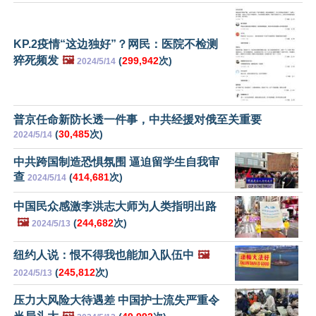
KP.2疫情“这边独好”？网民：医院不检测
猝死频发
🖼️
(
299,942
次)
2024/5/14
普京任命新防长透一件事，中共经援对俄至关重要
(
30,485
次)
2024/5/14
中共跨国制造恐惧氛围 逼迫留学生自我审
查
(
414,681
次)
2024/5/14
中国民众感激李洪志大师为人类指明出路
🖼️
(
244,682
次)
2024/5/13
纽约人说：恨不得我也能加入队伍中
🖼️
(
245,812
次)
2024/5/13
压力大风险大待遇差 中国护士流失严重令