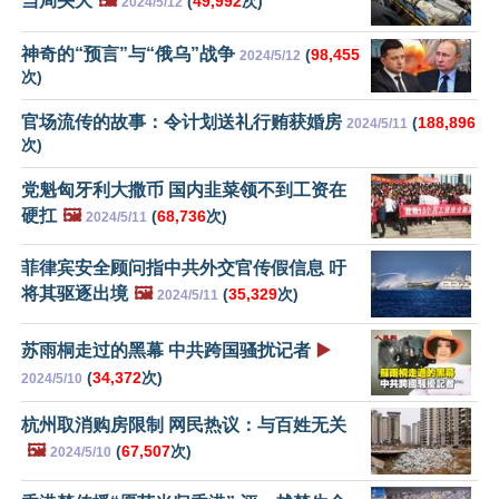
当局头大
🖼️
(
49,992
次)
2024/5/12
神奇的“预言”与“俄乌”战争
(
98,455
2024/5/12
次)
官场流传的故事：令计划送礼行贿获婚房
(
188,896
2024/5/11
次)
党魁匈牙利大撒币 国内韭菜领不到工资在
硬扛
🖼️
(
68,736
次)
2024/5/11
菲律宾安全顾问指中共外交官传假信息 吁
将其驱逐出境
🖼️
(
35,329
次)
2024/5/11
苏雨桐走过的黑幕 中共跨国骚扰记者
▶️
(
34,372
次)
2024/5/10
杭州取消购房限制 网民热议：与百姓无关
🖼️
(
67,507
次)
2024/5/10