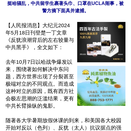
挺哈骚乱，中共留学生裹著头巾、口罩在UCLA闹事，被
警方摘下面具并逮捕。
【人民报消息】大纪元2024
年5月18日刊登楚一丁文章
《反犹浪潮背后的左右较量与
中共黑手》，全文如下：

去年10月7日以哈战争爆发以
来，围绕著如何解决中东问
题，西方世界出现了分裂甚至
极端对立的不同观点。而造成
这种对立的原因，既有西方社
会极左思潮的泛滥结果，更有
中共长臂操纵的鬼影。

随著各大学暑期放假休课的到来，和美国各大校园
开始对反以（色列）、反犹（太人）抗议据点的强