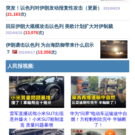
突发！以色列对伊朗发动报复性攻击（更新）
2024/4/19
(
21,163
次)
回应伊朗大规模攻击以色列 美欧计划扩大对伊制裁
(
13,076
次)
2024/4/18
伊朗袭击以色列 为台海防御带来什么启示
？
🖼️
(
13,358
次)
2024/4/17
人民报视频:
雷军直播试驾小米SU7出现
华为“问界”电动车运输途中自
意外爆火！小米SU7粗制滥
燃！方程豹刚吹完牛 半轴断
造 质量问题暴增
了！