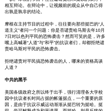
相互辩论。在辩论中，让视频前的观众从中自己得
出孰是孰非的结论。

摩根在主持节目的过程中，往往要向那些挺巴的“人
道主义”者问一个问题：你是否谴责哈马斯去年10月
7日对以色列平民的恐怖袭击？然而可笑的是，许多
嘴上高喊著“人道”与“和平”的抗议者们，却都拒绝谴
责哈马斯对平民的恐怖袭击。

拒绝谴责对平民搞恐怖袭击的人，哪来的资格高谈
人道？

中共的黑手
美国各级政府之所以终于出手，强行清理各大学校
园中抗议者长时间占据的帐篷据点，一个重要的原
因，是由于抗议示威运动渐渐从挺巴转为挺哈。挺
巴，尚可解释成为和平请愿。而挺哈，则是反犹的