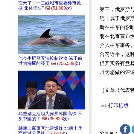
变天了！一二线城市重要楼市数
据“集体消失”
🖼️
(
51,089
次)
第三，俄罗斯
统上属于俄罗
斯在中东的影
朗在北京宣布
介入中东事务
合习近平，这
他今生肥胖无法控制饮食 缘于前
但其实各有盘
世为海豚的经历
🖼️
(
256,588
次)
丹为您做的评论
（文章只代表
文章网址: http://w
打印机版
乌兹别克斯坦为何买韩国高铁 不
买中国的？
🖼️
(
35,925
次)
韩朝非军事区地雷爆炸 北韩士兵
分享至：
两度过分界线 (
17,640
次)