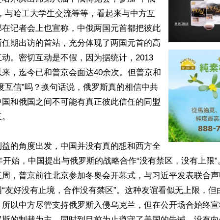
”，与哈工大学生交流等等，看起来与中方互
部在记者会上也宣称，中俄两国元首都把彼此
新任期出访的首站，充分体现了两国元首的高
动。密切互动是不假，因为据统计，2013
来，迄今已和普京会面达40余次。但普京和
度互信”吗？换句话说，俄罗斯真的相信中共
中国和俄国之间不可能有真正彼此信任的同盟
。

利益的角度出发，中国并没有真的想和西方全
1年开始，中国提出与俄罗斯的战略合作“没有禁区，没有上限
三周，普京前往北京参加冬奥会开幕式，与习近平发表联合声
国“友好没有止境，合作没有禁区”。这种友谊看似无上限，但
，所以中方尽管支持俄罗斯入侵乌克兰，但在公开场合始终宣
罗斯的制裁为主。同时到目前为止遵守了美国的告诫，没有向