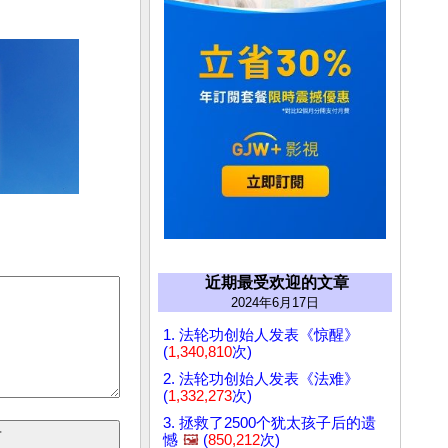
近期最受欢迎的文章
2024年6月17日
1. 法轮功创始人发表《惊醒》
(
1,340,810
次)
2. 法轮功创始人发表《法难》
(
1,332,273
次)
3. 拯救了2500个犹太孩子后的遗
憾
🖼️
(
850,212
次)