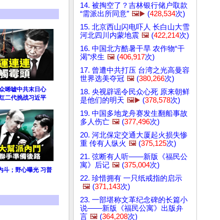
14. 被掏空了？吉林银行储户取款
“需派出所同意”
🖼️▶️
(
428,534
次)
15. 北京西山闪电吓人 长白山大雪
河北四川内蒙地震
🖼️
(
422,214
次)
16. 中国北方酷暑干旱 农作物“干
渴”求生
🖼️
(
406,917
次)
17. 曾遭中共打压 台湾之光高曼容
世界选美夺冠
🖼️
(
380,266
次)
民众唏嘘中共末日心
18. 央视辟谣令民众心死 原来朝鲜
 红二代挑战习近平
是他们的明天
🖼️▶️
(
378,578
次)
19. 中国多地龙舟赛发生翻船事故
多人伤亡
🖼️
(
377,496
次)
20. 河北保定交通大厦起火损失惨
重 传有人纵火
🖼️
(
375,125
次)
21. 弦断有人听——新版《福民公
寓》后记
🖼️
(
375,004
次)
内斗；野心曝光 习普
22. 珍惜拥有 一只纸戒指的启示
🖼️
(
371,143
次)
23. 一部堪称文革纪念碑的长篇小
说——新版《福民公寓》出版弁
言
🖼️
(
364,208
次)