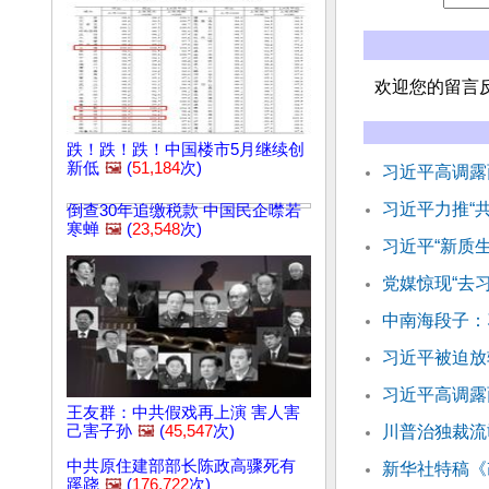
欢迎您的留言
跌！跌！跌！中国楼市5月继续创
新低
🖼️
(
51,184
次)
习近平高调露
习近平力推“
倒查30年追缴税款 中国民企噤若
寒蝉
🖼️
(
23,548
次)
习近平“新质
党媒惊现“去
中南海段子：
习近平被迫放
习近平高调露
王友群：中共假戏再上演 害人害
己害子孙
🖼️
(
45,547
次)
川普治独裁流
中共原住建部部长陈政高骤死有
新华社特稿《
蹊跷
🖼️
(
176,722
次)