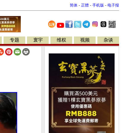
简体
-
正體
-
手机版
-
电子报
专题
寰宇
维权
视频
杂谈