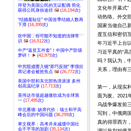
拜登为美国公民的无证配偶 简化
文化年开幕式
获得公民身份途径
🖼️
(
16,194
次)
动热络。外交
“结婚羞耻症” 中国首季结婚人数再
下滑 (
16,399
次)
国家当做自己
度互信和密切互
在中国，你可能不知道的法律常
识
🖼️
(
16,512
次)
年习近平上台以
中产“返贫五件套”！中国中产阶级
习近平真的“高
梦碎！
▶️
(
42,979
次)
吗？我认为，
中共阻成蕾入镜“弄巧反拙” 李强出
关系，理由有三
席记者会被抢焦点
🖼️
(
26,772
次)
美国中部和东北部热浪滚滚 多州
创高温纪录 (
17,713
次)
第一，从现实
面为敌。202
英伟达市值超越微软成为全球第
一 (
17,495
次)
乌战争爆发前
华北雁塘: 缺席代价：瑞士和平高
写到，中俄两
峰会后的中国问题 (
36,299
次)
真的得罪西方
聿文视界：高考并未减缓中国社
会不平等的加剧 (
35,134
次)
调以批判对俄