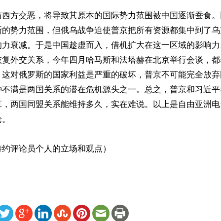
与西方交恶，将导致其原本的国际势力范围被中国逐渐蚕食。
斯的势力范围，但俄乌战争迫使普京把所有资源都集中到了乌
响力衰减。于是中国趁虚而入，借机扩大在这一区域的影响力
恢复外交关系，今年四月哈马斯和法塔赫在北京举行会谈，都
。这对俄罗斯的国家利益是严重的破坏，普京不可能完全放弃
种不满是两国关系的潜在危机源头之一。总之，普京和习近平
算，两国同盟关系能维持多久，实在难说。以上是自由亚洲电
。

特约评论员个人的立场和观点）
ww.renminbao.com/rmb/articles/2024/6/17/83438.html