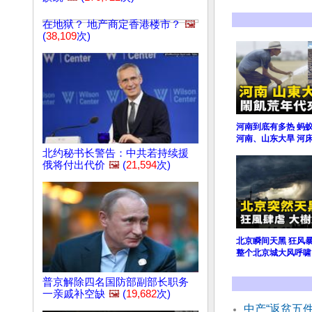
在地狱？ 地产商定香港楼市？
🖼️
(
38,109
次)
河南到底有多热 蚂
河南、山东大旱 河
北约秘书长警告：中共若持续援
俄将付出代价
🖼️
(
21,594
次)
北京瞬间天黑 狂风
整个北京城大风呼啸
普京解除四名国防部副部长职务
一亲戚补空缺
🖼️
(
19,682
次)
中产“返贫五