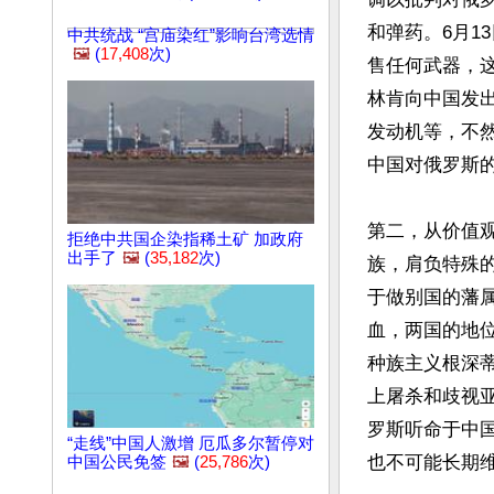
和弹药。6月1
中共统战 “宫庙染红”影响台湾选情
🖼️
(
17,408
次)
售任何武器，
林肯向中国发
发动机等，不
中国对俄罗斯的
第二，从价值
拒绝中共国企染指稀土矿 加政府
出手了
🖼️
(
35,182
次)
族，肩负特殊
于做别国的藩
血，两国的地
种族主义根深
上屠杀和歧视
罗斯听命于中
“走线”中国人激增 厄瓜多尔暂停对
也不可能长期维
中国公民免签
🖼️
(
25,786
次)