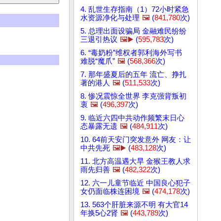
4. 乱世生存指南（1）72小时紧急
水资源净化与处理
🖼️
(
841,780
次)
5. 总理出面设骗局 金融难民纷纷
三退引热议
🖼️▶️
(
595,783
次)
6. “毒奶粉”维权者郭利海外写书
难脱“魔爪”
🖼️
(
568,366
次)
7. 那年盛夏后的五年 流亡、挣扎
著的港人
🖼️
(
511,533
次)
8. 惨况震惊全世界 李克强背叛初
衷
🖼️
(
496,397
次)
9. 临近六四中共动作频繁末日心
态暴露无遗
🖼️
(
484,911
次)
10. 64前天安门突发意外 网友：让
中共先死
🖼️▶️
(
483,128
次)
11. 北方高温遇大旱 金猴王教人求
雨先归善
🖼️
(
482,322
次)
12. 六一儿童节临近 中国良心犯子
女仍面临株连困境
🖼️
(
474,178
次)
13. 563个肝脏来源不明 有大官14
年换5心2肾
🖼️
(
443,789
次)