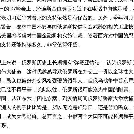
3日的G7峰会上，泽连斯基也表示习近平在电话中向他承诺
这表明习近平对普京的支持依然是有保留的。另外，今年四月
出警告，要求中国不要再向俄罗斯提供制造武器的相关工业技
然美国将考虑对中国金融机构实施制裁。随著西方对中国的忍
支持还能持续多久，非常值得怀疑。

观上来说，俄罗斯历史上长期拥有“弥赛亚情结”，认为俄罗斯
的伟大使命。这种优越感导致俄罗斯在外交上一贯以全球性大
属，民众也偏好外交风格强硬的领导人。但俄乌战争中普京严
位已经不再平等，长此以往，俄罗斯很可能沦为中国的附庸。
蒂固，从江东六十四屯惨案，到疫情期间俄罗斯警察大举搜捕
亚洲人的例子比比皆是。所以无论是领导层，还是普通民众，
国，成为大号朝鲜。总而言之，中俄两个大国不可能长期和平
系。
