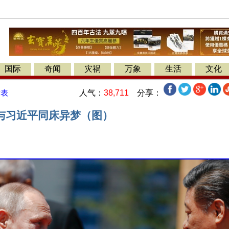
国际
奇闻
灾祸
万象
生活
文化
人气：
38,711
分享：
发表
与习近平同床异梦（图）