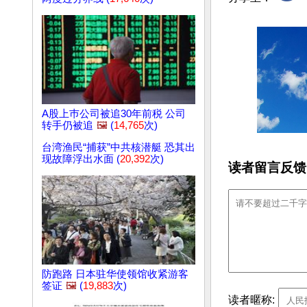
A股上巿公司被追30年前税 公司
转手仍被追
🖼️
(
14,765
次)
台湾渔民“捕获”中共核潜艇 恐其出
现故障浮出水面 (
20,392
次)
读者留言反馈
防跑路 日本驻华使领馆收紧游客
签证
🖼️
(
19,883
次)
读者暱称: