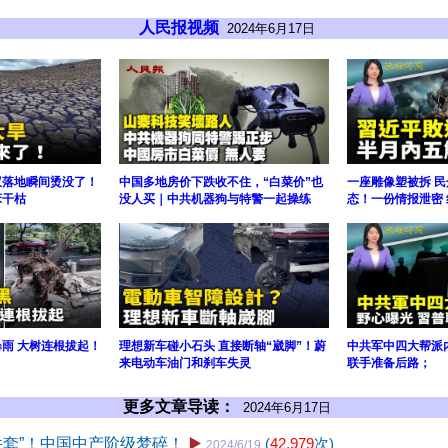
人民报视频
2024年6月17日
蚁落地瞬间烫没了！
中国多地房价下跌收不住，“白菜价”也
一座雕像塑被拆 
床干枯
没人买｜中共机器狗与特警一起操练
态！一份情报泄密
暴雨 大树连根拔起！
理想新车碰小石头 直接断轴“崴脚”！蔚
中共军中四大帮派
来电动车油门和刹车失灵
联手准备后路；
更多文章导读：
2024年6月17日
件套”！中国中产阶级梦碎！
▶️
(
42,979
次)
2024/6/19