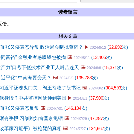
读者留言
反馈。
相关文章
面 张又侠表态异常 政治局会暗批蔡奇？
▶️
(
32,892
次)
2024/8/12
共同富裕” 金融业者感叹钱包被掏
🖼️
(
13,405
次)
2024/8/11
生产力”口号下低技术产业工人叫苦连天
🖼️
(
15,371
次)
2024/8/8
习近平化” 中南海要变天？
🖼️
(
135,783
次)
2024/8/3
习近平还魂鬼门关，阎王爷收了阮书记
🖼️
(
304,593
次)
2024/8/2
软身段？中共监控网延伸到美国
▶️
(
37,900
次)
2024/8/1
面 张又侠表态反常
🖼️
(
146,194
次)
2024/7/31
氓有手段 习暴跳如雷普京龟缩
🖼️
(
47,287
次)
2024/7/29
改革家习近平》被枪毙的真相
🖼️
(
134,667
次)
2024/7/27