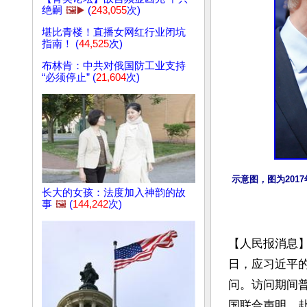
绝嗣
🖼️▶️
(
243,055
次)
堪比青楼！直播女网红行业闭坑
指南！ (
44,525
次)
布林肯：中共对俄国防工业支持
“必须停止” (
21,604
次)
示意图，图为201
长大的女孩：法度加入神韵的故
事
🖼️
(
144,242
次)
【人民报消息】
日，应习近平
问。访问期间
国联合声明，