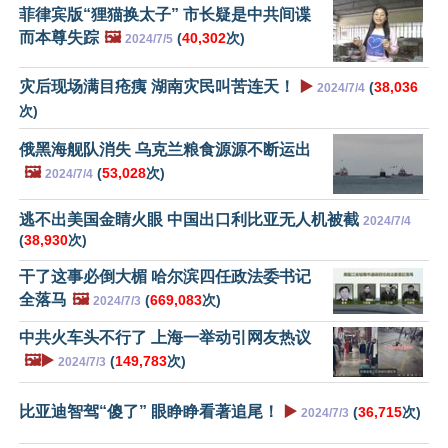
菲律宾版“狸猫换太子” 市长疑是中共间谍
而本尊失踪
🖼️
(
40,302
次)
2024/7/5
灾后现场满目疮痍 湖南灾民叫苦连天！
▶️
(
38,036
2024/7/4
次)
俄黑海舰队消失 乌克兰粮食源源不断运出
🖼️
(
53,028
次)
2024/7/4
逃不出美国金睛火眼 中国出口利比亚无人机被截
2024/7/4
(
38,930
次)
干了这事必倒大楣 哈尔滨四任政法委书记
全落马
🖼️
(
669,083
次)
2024/7/3
中共火车头不行了 上海一举动引网友热议
🖼️▶️
(
149,783
次)
2024/7/3
比亚迪智驾“傻了” 眼睁睁看著追尾！
▶️
(
36,715
次)
2024/7/3