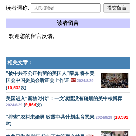
读者暱称:
读者留言
欢迎您的留言反馈。
相关文章：
“被中共不公正拘留的美国人”亲属 将在美
国会中国委员会听证会上作证
🖼️
2024/8/29
(
10,532
次)
美国进入“新核时代”：一文读懂没有硝烟的美中核博弈
(
9,964
次)
2024/8/29
“排查”农村未婚男 败露中共计划生育恶果
(
18,592
2024/8/29
次)