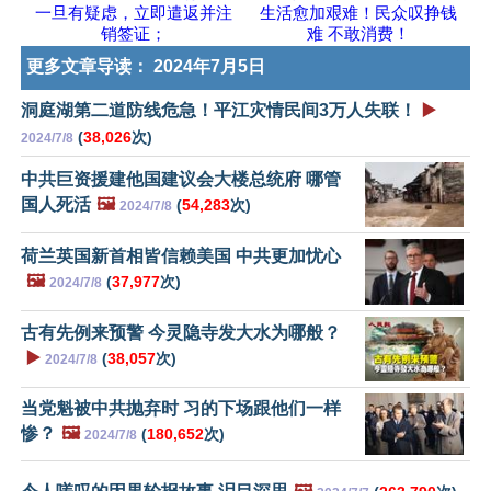
一旦有疑虑，立即遣返并注
生活愈加艰难！民众叹挣钱
销签证；
难 不敢消费！
更多文章导读：
2024年7月5日
洞庭湖第二道防线危急！平江灾情民间3万人失联！
▶️
(
38,026
次)
2024/7/8
中共巨资援建他国建议会大楼总统府 哪管
国人死活
🖼️
(
54,283
次)
2024/7/8
荷兰英国新首相皆信赖美国 中共更加忧心
🖼️
(
37,977
次)
2024/7/8
古有先例来预警 今灵隐寺发大水为哪般？
▶️
(
38,057
次)
2024/7/8
当党魁被中共抛弃时 习的下场跟他们一样
惨？
🖼️
(
180,652
次)
2024/7/8