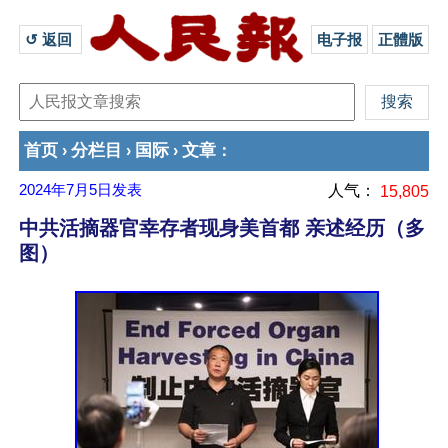
↺ 返回 
电子报
正體版
首页
分栏目
国际
文章
›
›
›
：
2024年7月5日
发表
人气：
15,805
中共活摘器官幸存者现身美首都 亲述经历（多
图）