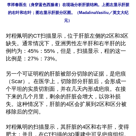
李祥春医生（身穿蓝色西服者）在现场分析肝脏结构。上图左显示肝脏
的右叶和右叶；图右显示肝脏分区图。（MadalinaVasiliu／英文大纪
元）
对程佩明的CT扫描显示，位于肝脏左侧的2区和3区
缺失。通常情况下，亚洲男性左半肝和右半肝的比
例约为：45%：55%，但是，扫描显示，程的这一
比例是：27%：73%。

另一个可证明程的肝脏被部分切除的证据，是疤痕
（Scar）。在医学上，切除部分肝脏后，会形成一
个平坦的实质切割面，并在几天内形成疤痕。在接
下来的几个月里，剩余的肝脏会增大，以弥补损
失。这种情况下，肝脏的4区会扩展到2区和区分被
移除后的空间。

对程佩明的扫描显示，其肝脏的4区和右半肝，变得
肥大；并且，在CT扫描的3D重建中可见疤痕组织。
