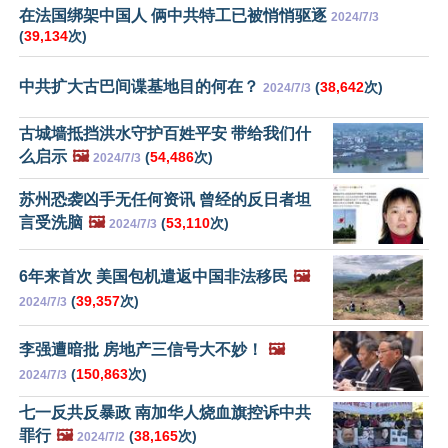
在法国绑架中国人 俩中共特工已被悄悄驱逐
2024/7/3
(
39,134
次)
中共扩大古巴间谍基地目的何在？
(
38,642
次)
2024/7/3
古城墙抵挡洪水守护百姓平安 带给我们什
么启示
🖼️
(
54,486
次)
2024/7/3
苏州恐袭凶手无任何资讯 曾经的反日者坦
言受洗脑
🖼️
(
53,110
次)
2024/7/3
6年来首次 美国包机遣返中国非法移民
🖼️
(
39,357
次)
2024/7/3
李强遭暗批 房地产三信号大不妙！
🖼️
(
150,863
次)
2024/7/3
七一反共反暴政 南加华人烧血旗控诉中共
罪行
🖼️
(
38,165
次)
2024/7/2