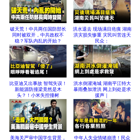
破天荒！中共两任国防部长
洪水退去 现场满目疮痍 湖南
同时被双开，中共政权不
洪灾损失惨重 灾民叫苦连天
稳？军队内乱的开始？
民众：
比亚迪又出事故 智驾失误！
洪水倒灌淹城 湖南平江特大
新能源防撞梁竟然是木
暴雨叠加泄洪 网上到处是求
头？！小米失控撞树
援声｜
美海关严审中国学生背景，
中年人失业情绪崩溃！民众