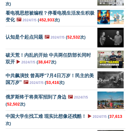
次)
看电视思想被编程？停看电视生活发生积极
变化
🖼️
(
452,933
次)
2024/7/5
认知是个起点问题
🖼️
(
52,532
次)
2024/7/5
破天荒！内乱的开始 中共两任防部长同时
双开
▶️
(
38,647
次)
2024/7/5
中共飙演技 曾高呼“7月4日万岁！民主的美
国万岁”
🖼️
(
53,416
次)
2024/7/5
俄罗斯终于将美军招到了身边
🖼️
2024/7/5
(
52,502
次)
中国大学生找工难 现实比想像还残酷！
▶️
(
37,613
2024/7/5
次)