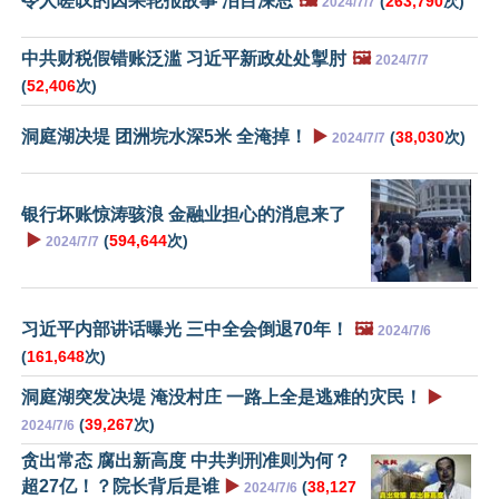
令人嗟叹的因果轮报故事 泪目深思
🖼️
(
263,790
次)
2024/7/7
中共财税假错账泛滥 习近平新政处处掣肘
🖼️
2024/7/7
(
52,406
次)
洞庭湖决堤 团洲垸水深5米 全淹掉！
▶️
(
38,030
次)
2024/7/7
银行坏账惊涛骇浪 金融业担心的消息来了
▶️
(
594,644
次)
2024/7/7
习近平内部讲话曝光 三中全会倒退70年！
🖼️
2024/7/6
(
161,648
次)
洞庭湖突发决堤 淹没村庄 一路上全是逃难的灾民！
▶️
(
39,267
次)
2024/7/6
贪出常态 腐出新高度 中共判刑准则为何？
超27亿！？院长背后是谁
▶️
(
38,127
2024/7/6