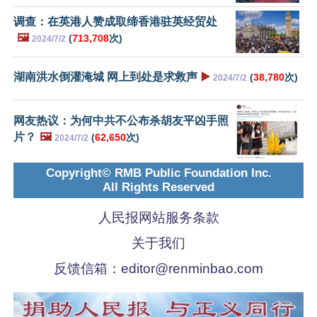
调查：在英港人赞成取缔香港驻英经贸处
🖼️
(
713,708
次)
2024/7/2
湖南洪水倒灌淹城 网上到处是求救声
▶️
(
38,780
次)
2024/7/2
网友热议：为何中共不公布杀胡友平凶手照
片？
🖼️
(
62,650
次)
2024/7/2
Copyright© RMB Public Foundation Inc.
All Rights Reserved
人民报网站服务条款
关于我们
反馈信箱：
editor@renminbao.com