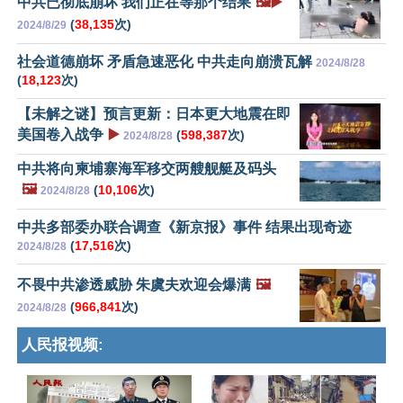
中共已彻底崩坏 我们正在等那个结果
🖼️▶️
(
38,135
次)
2024/8/29
社会道德崩坏 矛盾急速恶化 中共走向崩溃瓦解
2024/8/28
(
18,123
次)
【未解之谜】预言更新：日本更大地震在即
美国卷入战争
▶️
(
598,387
次)
2024/8/28
中共将向柬埔寨海军移交两艘舰艇及码头
🖼️
(
10,106
次)
2024/8/28
中共多部委办联合调查《新京报》事件 结果出现奇迹
(
17,516
次)
2024/8/28
不畏中共渗透威胁 朱虞夫欢迎会爆满
🖼️
(
966,841
次)
2024/8/28
人民报视频: