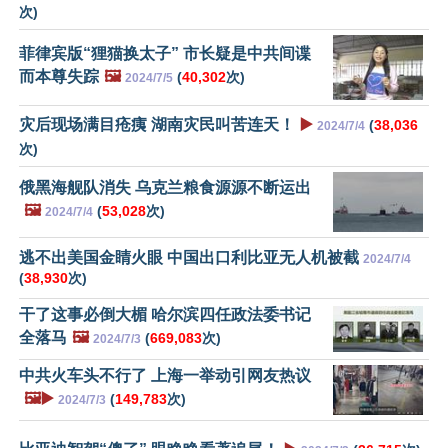
次)
菲律宾版“狸猫换太子” 市长疑是中共间谍
而本尊失踪
🖼️
(
40,302
次)
2024/7/5
灾后现场满目疮痍 湖南灾民叫苦连天！
▶️
(
38,036
2024/7/4
次)
俄黑海舰队消失 乌克兰粮食源源不断运出
🖼️
(
53,028
次)
2024/7/4
逃不出美国金睛火眼 中国出口利比亚无人机被截
2024/7/4
(
38,930
次)
干了这事必倒大楣 哈尔滨四任政法委书记
全落马
🖼️
(
669,083
次)
2024/7/3
中共火车头不行了 上海一举动引网友热议
🖼️▶️
(
149,783
次)
2024/7/3