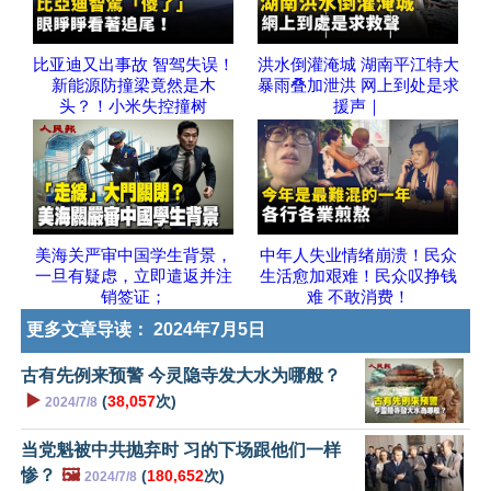
比亚迪又出事故 智驾失误！
洪水倒灌淹城 湖南平江特大
新能源防撞梁竟然是木
暴雨叠加泄洪 网上到处是求
头？！小米失控撞树
援声｜
美海关严审中国学生背景，
中年人失业情绪崩溃！民众
一旦有疑虑，立即遣返并注
生活愈加艰难！民众叹挣钱
销签证；
难 不敢消费！
更多文章导读：
2024年7月5日
古有先例来预警 今灵隐寺发大水为哪般？
▶️
(
38,057
次)
2024/7/8
当党魁被中共抛弃时 习的下场跟他们一样
惨？
🖼️
(
180,652
次)
2024/7/8