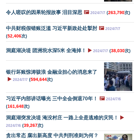
令人嗟叹的因果轮报故事 泪目深思
🖼️
(
263,790
次)
2024/7/7
中共财税假错账泛滥 习近平新政处处掣肘
🖼️
2024/7/7
(
52,406
次)
洞庭湖决堤 团洲垸水深5米 全淹掉！
▶️
(
38,030
次)
2024/7/7
银行坏账惊涛骇浪 金融业担心的消息来了
▶️
(
594,644
次)
2024/7/7
习近平内部讲话曝光 三中全会倒退70年！
🖼️
2024/7/6
(
161,648
次)
洞庭湖突发决堤 淹没村庄 一路上全是逃难的灾民！
▶️
(
39,267
次)
2024/7/6
贪出常态 腐出新高度 中共判刑准则为何？