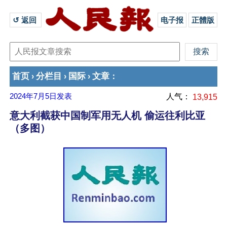
↺ 返回 
电子报
正體版
首页
分栏目
国际
文章
›
›
›
：
2024年7月5日
发表
人气：
13,915
意大利截获中国制军用无人机 偷运往利比亚
（多图）