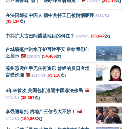
比亚迪智驾“傻了” 眼睁睁看著追尾！
▶️
(
36,715
次)
2024/7/3
在法国绑架中国人 俩中共特工已被悄悄驱逐
2024/7/3
(
39,134
次)
中共扩大古巴间谍基地目的何在？
(
38,642
次)
2024/7/3
古城墙抵挡洪水守护百姓平安 带给我们什
么启示
🖼️
(
54,486
次)
2024/7/3
苏州恐袭凶手无任何资讯 曾经的反日者坦
言受洗脑
🖼️
(
53,110
次)
2024/7/3
6年来首次 美国包机遣返中国非法移民
🖼️
(
39,357
次)
2024/7/3
李强遭暗批 房地产三信号大不妙！
🖼️
(
150,863
次)
2024/7/3