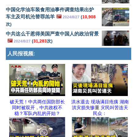
中国化学油车装食用油事件调查结果出炉
车主及司机沦替罪羔羊
🖼️
(
10,908
2024/8/27
次)
中共这么干惹得美国严查中国人的政治背景
🖼️
(
31,283
次)
2024/8/27
人民报视频:
破天荒！中共两任国防部长
洪水退去 现场满目疮痍 湖南
同时被双开，中共政权不
洪灾损失惨重 灾民叫苦连天
稳？军队内乱的开始？
民众：