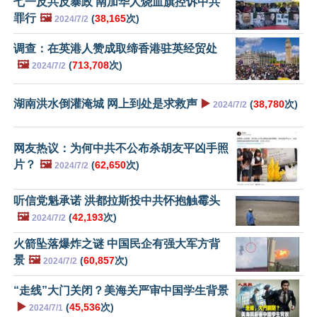
七一反共反暴政 南加华人烧血旗控诉中共
罪行
🖼️
(
38,165
次)
2024/7/2
调查：在英港人赞成取缔香港驻英经贸处
🖼️
(
713,708
次)
2024/7/2
湖南洪水倒灌淹城 网上到处是求救声
▶️
(
38,780
次)
2024/7/2
网友热议：为何中共不公布杀胡友平凶手照
片？
🖼️
(
62,650
次)
2024/7/2
听信党魁承诺 洪都拉斯投中共怀抱触霉头
🖼️
(
42,193
次)
2024/7/2
火箭坠落爆炸之谜 中国民企有强大军方背
景
🖼️
(
60,857
次)
2024/7/2
“走线”大门关闭？美海关严审中国学生背景
▶️
(
45,536
次)
2024/7/1