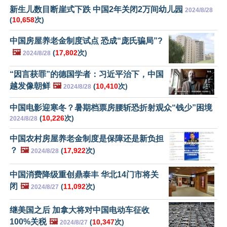
新生儿数目断崖式下跌 中国2年关闭2万间幼儿园
2024/8/28
(
10,658
次)
中国房屋养老金制度试点 恐成“庞氏骗局”?
🖼️
(
17,802
次)
2024/8/28
“因言获罪”的德国学者：习近平治下，中国
越发像朝鲜
🖼️
(
10,410
次)
2024/8/28
中国电影迎寒冬？暑期档票房腰斩恐折射观众“钱少”困境
(
10,226
次)
2024/8/28
中国农村房屋养老金制度是保障还是新负担
？
🖼️
(
17,922
次)
2024/8/28
中国消费降级重创鼎泰丰 华北14门市将关
闭
🖼️
(
11,092
次)
2024/8/27
继美国之后 加拿大将对中国电动车征收
100%关税
🖼️
(
10,347
次)
2024/8/27