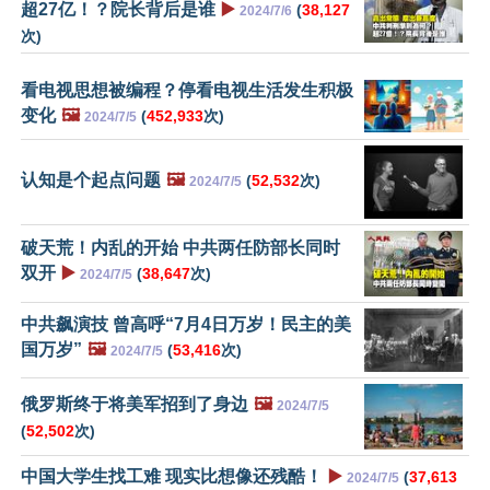
超27亿！？院长背后是谁
▶️
(
38,127
2024/7/6
次)
看电视思想被编程？停看电视生活发生积极
变化
🖼️
(
452,933
次)
2024/7/5
认知是个起点问题
🖼️
(
52,532
次)
2024/7/5
破天荒！内乱的开始 中共两任防部长同时
双开
▶️
(
38,647
次)
2024/7/5
中共飙演技 曾高呼“7月4日万岁！民主的美
国万岁”
🖼️
(
53,416
次)
2024/7/5
俄罗斯终于将美军招到了身边
🖼️
2024/7/5
(
52,502
次)
中国大学生找工难 现实比想像还残酷！
▶️
(
37,613
2024/7/5