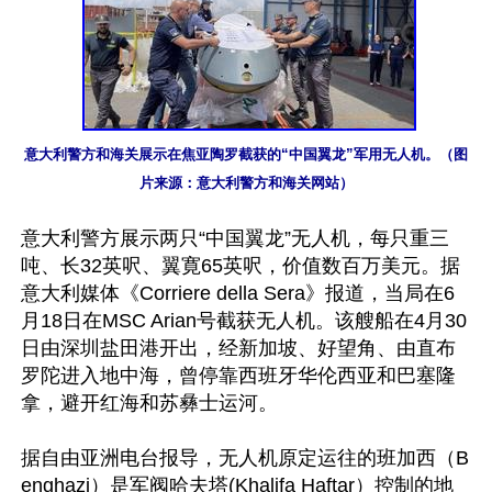
意大利警方和海关展示在焦亚陶罗截获的“中国翼龙”军用无人机。（图
片来源：意大利警方和海关网站）
意大利警方展示两只“中国翼龙”无人机，每只重三
吨、长32英呎、翼寛65英呎，价值数百万美元。据
意大利媒体《Corriere della Sera》报道，当局在6
月18日在MSC Arian号截获无人机。该艘船在4月30
日由深圳盐田港开出，经新加坡、好望角、由直布
罗陀进入地中海，曾停靠西班牙华伦西亚和巴塞隆
拿，避开红海和苏彝士运河。

据自由亚洲电台报导，无人机原定运往的班加西（B
enghazi）是军阀哈夫塔(Khalifa Haftar）控制的地