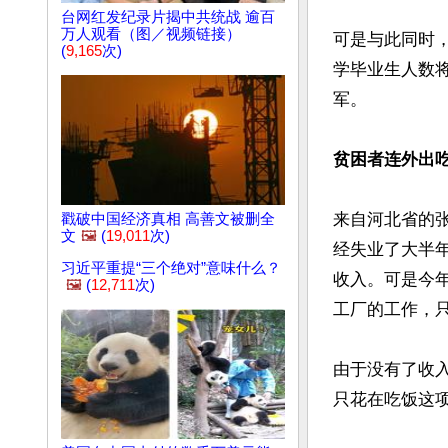
台网红发纪录片揭中共统战 逾百
万人观看（图／视频链接）
可是与此同时
(
9,165
次)
学毕业生人数将
军。

贫困者连外出
来自河北省的张
戳破中国经济真相 高善文被删全
文
🖼️
(
19,011
次)
经失业了大半年
习近平重提“三个绝对”意味什么？
收入。可是今
🖼️
(
12,711
次)
工厂的工作，只
由于没有了收
只花在吃饭这项