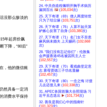
24. 中共伪造程佩明开胸手术病历
漏洞百出
🖼️
(
105,034
次)
25. 天下奇谭（69）僧人两度转世
活没那么惨淡的
只为了结尘缘 (
103,751
次)
26. 天下奇谭（76）人算不如天算
妒嫉心反害了自身 (
103,380
次)
27. 天下奇谭（71）名门女不弃患
15年起房价飙
麻风病未婚夫 上天赐药 (
102,668
次)
下降，“80后”
28. “我们没有忘记你们”：伦敦集
会声援香港45名被囚民主人士
(
102,557
次)
29. 天下奇谭（70）看戏曲坚定意
在，他的微信账
志 寡母贤德三子功名显赫
(
102,457
次)
30. 天下奇谭（80）一念之悔 讨债
儿去还债儿来 (
102,338
次)
仍然具备一定消
31. APEC各国首脑大合照现场 习
近平丑态迭出
▶️
(
101,734
次)
的消费水平保持
32. 善良是我们心中的指南针
(
101,323
次)