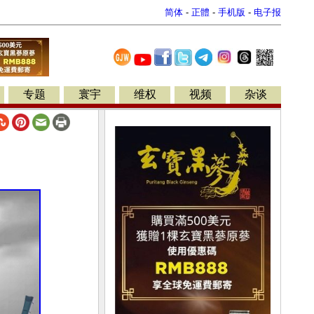
简体
-
正體
-
手机版
-
电子报
专题
寰宇
维权
视频
杂谈