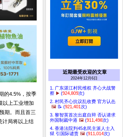
近期最受欢迎的文章
2024年12月6日
1. 广东湛江村民维权 齐心大战警
察
▶️
(
924,809
次)
的4.5%，按季
2. 村民齐心抗议乱收费 官方认怂
规模以上工业增加
🖼️
📝 (
921,401
次)
预期。而且首三
3. 黎智英首次出庭自辩 否认请求
外国制裁中港
🖼️
(
911,498
次)
家统计局将以上结
4. 香港法院判45名民主派人士入
狱 引国际谴责
🖼️
(
911,014
次)