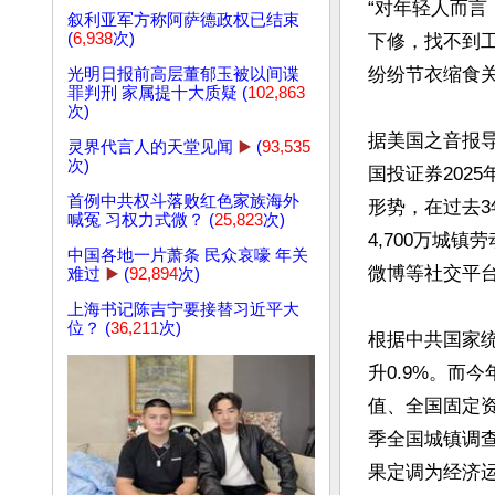
“对年轻人而
叙利亚军方称阿萨德政权已结束
(
6,938
次)
下修，找不到
纷纷节衣缩食关
光明日报前高层董郁玉被以间谍
罪判刑 家属提十大质疑 (
102,863
次)
据美国之音报
灵界代言人的天堂见闻
▶️
(
93,535
次)
国投证券202
首例中共权斗落败红色家族海外
形势，在过去3
喊冤 习权力式微？ (
25,823
次)
4,700万城
中国各地一片萧条 民众哀嚎 年关
微博等社交平台
难过
▶️
(
92,894
次)
上海书记陈吉宁要接替习近平大
位？ (
36,211
次)
根据中共国家统
升0.9%。而
值、全国固定
季全国城镇调查
果定调为经济