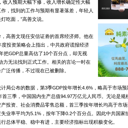
言，收入预期大幅下修，收入增长确定性大幅
工作，找到的工作与预期有显著落差，年轻人
灯吃面，”高善文说。

导，高善文现任安信证劵的首席经济师。他在
5年度投资策略会上指出，中共政府谎报经济
年把GDP总量高估了10个百分点，却无视
镇劳动力无法找到正式工作。相关的言论一时在
广泛传播，不过现在已被删除。

计局公布的数据，第3季GDP按年增长4.6%，略高于市场预期
今年首三季，中国国内生产总值94.97万亿元人民币。无论是
资产投资、社会消费品零售总额，首三季按年增长均高于市场
失业率平均为5.1%，按年下降0.2个百分点。因此中共国
运行总体平稳、稳中有进，主要经济指标出现积极变化。
