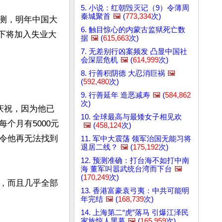
5. 小说：红朝毁灭记（9）令薄周
秦城聚首
🖼️
(
773,334
次)
预测，明年中国大
6. 触目惊心的内蒙古监狱死亡数
况下将加入失业大
据
🖼️
(
615,663
次)
7. 无差别行凶案频发 凸显中国社
会深层危机
🖼️
(
614,999
次)
8. 行善积阴德 大忍消巨祸
🖼️
(
592,480
次)
9. 行善延年 造恶减寿
🖼️
(
584,862
次)
庆祝，因为他已
10. 全球最高与最矮女子相见欢
个月有5000元
🖼️
(
458,124
次)
令他再无法找到
11. 军中大震荡 领军治国无能习将
退居二线？
🖼️
(
175,192
次)
12. 预测准确：打台海不如打中南
海 董军叫嚣武统台湾而下台
🖼️
(
170,249
次)
，而且几乎全部
13. 香港富豪袁弓夷：中共可能明
年完结
🖼️
(
168,739
次)
14. 上海第二“虎”落马 引爆江泽民
家族惊人黑幕
🖼️
(
165,959
次)