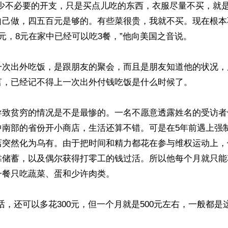
减少不必要的开支，只是买点儿吃的东西，衣服尽量不买，就
自己做，四五百元是够的。有些菜很贵，我就不买。现在根本
元，8元在家中已经可以吃3餐，”他向美国之音说。

一次出外吃饭，是跟朋友的聚会，而且是朋友知道他的状况，
言，已经记不得上一次出外付钱吃饭是什么时候了。

导致贫穷的情况是不是最惨的。一名不愿意透露姓名的受访者
中南部的省份开小商店，生活还算不错。可是在5年前遇上强
店突然化为乌有。由于把时间和精力都花在参与维权运动上，
靠储蓄，以及偶尔获得打零工的钱过活。所以他每个月就只能
餐只吃蔬菜、蛋和少许肉类。

话，还可以多花300元，但一个月就是500元左右，一般都是这