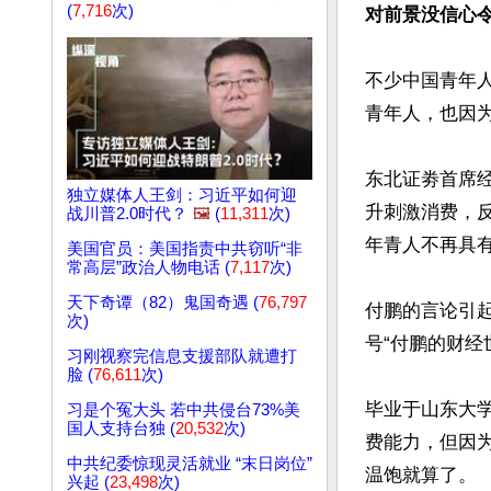
(
7,716
次)
对前景没信心
不少中国青年
青年人，也因为
东北证劵首席经
独立媒体人王剑：习近平如何迎
升刺激消费，反
战川普2.0时代？
🖼️
(
11,311
次)
年青人不再具有
美国官员：美国指责中共窃听“非
常高层”政治人物电话 (
7,117
次)
天下奇谭（82）鬼国奇遇 (
76,797
付鹏的言论引
次)
号“付鹏的财经
习刚视察完信息支援部队就遭打
脸 (
76,611
次)
毕业于山东大
习是个冤大头 若中共侵台73%美
国人支持台独 (
20,532
次)
费能力，但因
中共纪委惊现灵活就业 “末日岗位”
温饱就算了。

兴起 (
23,498
次)