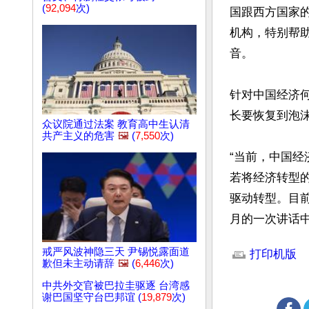
(
92,094
次)
国跟西方国家
机构，特别帮
音。

针对中国经济
长要恢复到泡沫
众议院通过法案 教育高中生认清
共产主义的危害
🖼️
(
7,550
次)
“当前，中国
若将经济转型
驱动转型。目
月的一次讲话
文章网址: http://w
戒严风波神隐三天 尹锡悦露面道
打印机版
歉但未主动请辞
🖼️
(
6,446
次)
中共外交官被巴拉圭驱逐 台湾感
谢巴国坚守台巴邦谊 (
19,879
次)