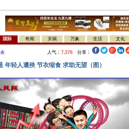
国际
奇闻
灾祸
万象
生活
文化
人气：
7,376
分享：
发表
退 年轻人遭殃 节衣缩食 求助无望（图）