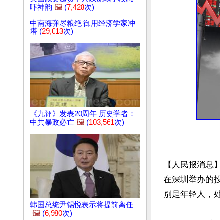
吓神韵
🖼️
(
7,428
次)
中南海弹尽粮绝 御用经济学家冲
塔 (
29,013
次)
《九评》发表20周年 历史学者：
中共暴政必亡
🖼️
(
103,561
次)
【人民报消息】
在深圳举办的
别是年轻人，处
韩国总统尹锡悦表示将提前离任
🖼️
(
6,980
次)