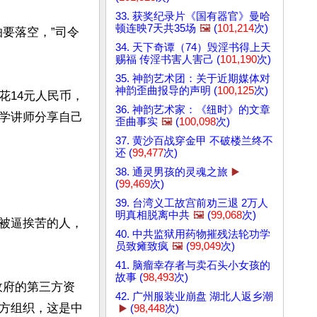
33. 获奖纪录片《国有器官》曼哈
顿连映7天共35场
🖼️
(
101,214
次)
要落空，”司令
34. 天下奇谭（74）毁淫书得上天
赐福 传淫书害人害己 (
101,190
次)
35. 神韵艺术团：关于近期媒体对
神韵歪曲报导的声明 (
100,125
次)
花14元人民币，
36. 神韵艺术家：《纽时》的文章
学讲师分享自己
歪曲事实
🖼️
(
100,098
次)
37. 黄沙百战穿金甲 不破楼兰终不
还 (
99,477
次)
38. 通灵男孩的灵魂之旅
▶️
(
99,469
次)
39. 台湾义工故宫前劝三退 2万人
明真相脱离中共
🖼️
(
99,068
次)
被逼挨苦的人，
40. 中共监狱用药物摧残法轮功学
员致瘫致疯
🖼️
(
99,049
次)
41. 脑瘤幸存者与卖石头小女孩的
故事 (
98,493
次)
政府的第三方资
42. 广州服装业崩盘 湖北人返乡潮
方组织，这是中
▶️
(
98,448
次)