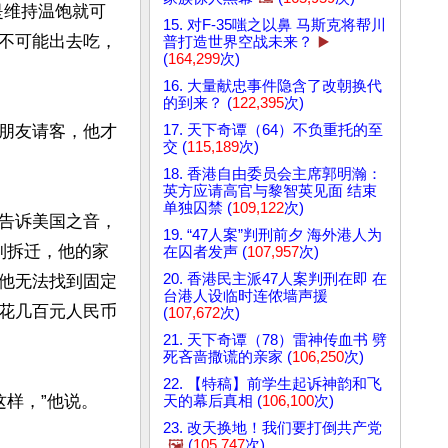
是维持温饱就可
15. 对F-35嗤之以鼻 马斯克将帮川
不可能出去吃，
普打造世界空战未来？
▶️
(
164,299
次)
16. 大量献忠事件隐含了改朝换代
的到来？ (
122,395
次)
朋友请客，他才
17. 天下奇谭（64）不负重托的至
交 (
115,189
次)
18. 香港自由委员会主席郭明瀚：
英方应请高官与黎智英见面 结束
单独囚禁 (
109,122
次)
告诉美国之音，
19. “47人案”判刑前夕 海外港人为
制拆迁，他的家
在囚者发声 (
107,957
次)
20. 香港民主派47人案判刑在即 在
他无法找到固定
台港人设临时连侬墙声援
花几百元人民币
(
107,672
次)
21. 天下奇谭（78）雷神传血书 劈
死吝啬撒谎的亲家 (
106,250
次)
22. 【特稿】前学生起诉神韵和飞
样，”他说。

天的幕后真相 (
106,100
次)
23. 改天换地！我们要打倒共产党
🖼️
(
105,747
次)