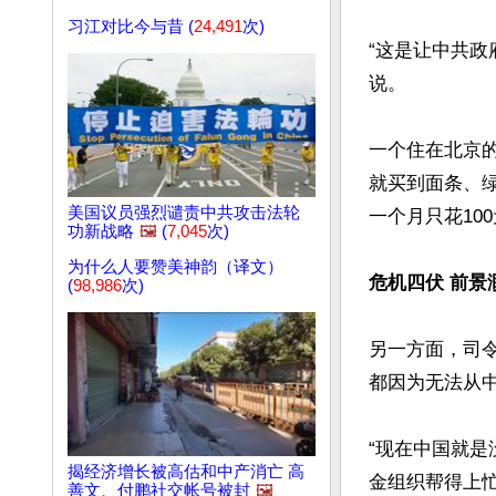
习江对比今与昔 (
24,491
次)
“这是让中共
说。

一个住在北京
就买到面条、
美国议员强烈谴责中共攻击法轮
一个月只花10
功新战略
🖼️
(
7,045
次)
为什么人要赞美神韵（译文）
危机四伏 前景
(
98,986
次)
另一方面，司
都因为无法从
“现在中国就
揭经济增长被高估和中产消亡 高
金组织帮得上
善文、付鹏社交帐号被封
🖼️