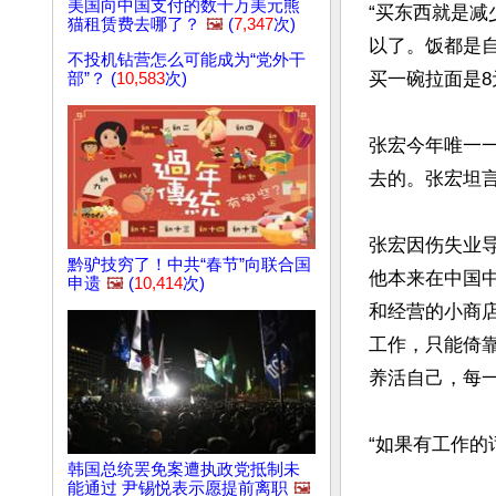
美国向中国支付的数千万美元熊
“买东西就是
猫租赁费去哪了？
🖼️
(
7,347
次)
以了。饭都是
不投机钻营怎么可能成为“党外干
买一碗拉面是8
部”？ (
10,583
次)
张宏今年唯一
去的。张宏坦
张宏因伤失业
黔驴技穷了！中共“春节”向联合国
他本来在中国
申遗
🖼️
(
10,414
次)
和经营的小商
工作，只能倚
养活自己，每一
“如果有工作的
韩国总统罢免案遭执政党抵制未
能通过 尹锡悦表示愿提前离职
🖼️