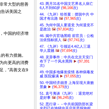
43. 两月31名中国文艺界名人病亡
非常大型的慈善
6人不到60岁 (
98,166
次)
他告诉美国之
44. 《九评》给答案：摆脱中共 中
国才有出路
🖼️
(
97,965
次)
45. 为何中国人要退党 为何退党不
是政治
🖼️
(
97,834
次)
，中国的经济增
46. 揭中共官场黑暗 前官员：公检
法依指标抓人
🖼️
(
97,741
次)
47. 《九评》引领近4.4亿人三退
华人震撼
🖼️
(
97,694
次)
长的有力措施。
48. 灵异事件：中共在北京天安门
布下了一个风水黑阵
▶️
(
97,391
为向更高的消费
次)
，”高善文在9
49. 中国多地爆发疫情 各种病毒发
威 医院爆满
▶️
(
97,055
次)
50. 中国经济崩溃 上海呈现大衰败
景象
▶️
(
96,379
次)
51. 袁弓夷谈《九评》：退党绝对
是好事
🖼️
(
96,245
次)
52. 恶行录－－中共前国防部长梁
光烈已在地狱中开启其恶报旅程