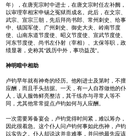
年），在唐宪宗时中进士，在唐文宗时任左补阙，
以审理宰相宋申锡之冤狱而成名。此后，在文宗、
武宗、宣宗三朝，先后拜尚书郎、常州刺史、给事
中、镇国军使、广州刺史、御史大夫、岭南节度
使、山南东道节度使、昭义节度使、宣武节度使、
河东节度使、尚书左仆射（宰相）、太保等职，政
绩显著，史称其“践历中外，事功益茂”。

神明暗中相助
卢钧早年就有神奇的经历。他刚进士及第时，不擅
应酬，而且手头拮据。一天，有一人自荐做他的仆
人，该人服饰鲜亮整洁，其干练亦与寻常人等不
同，尤其他常常提点卢钧如何与人应酬。

一次需要筹备宴会，卢钧觉得时间紧，难以筹办，
因此很着急。这个仆人问卢钧何事如此伤神，卢钧
以实告之。仆人却说这并非难事，并问他最先应该