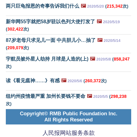
两只巨龟报恩的奇事告诉我们什么
🖼️
(
215,342
次)
2020/5/20
新华网55字就把58岁驻以色列大使打发了
🖼️
2020/5/19
(
302,422
次)
87岁老母只求见儿一面 中共胆儿小…抽了
🖼️
2020/5/14
(
209,079
次)
宇航员被外星人劫持 月球是人造的(上)
🖼️
(
858,247
2020/5/8
次)
读《看见瘟神……》有感
🖼️
(
260,372
次)
2020/5/6
纽约州疫情最严重 加州长要钱不要命
🖼️
(
298,238
2020/5/5
次)
Copyright© RMB Public Foundation Inc.
All Rights Reserved
人民报网站服务条款