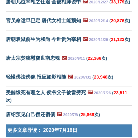
唐朝几位宰相之仕途 全被相师说中
🖼️
(
33,179
次)
2020/12/27
官员命运早已定 唐代女相士能预知
🖼️
(
20,876
次)
2020/12/14
唐朝袁滋前生为和尚 今世贵为宰相
🖼️
(
21,123
次)
2020/11/29
唐太宗焚稿慰虞世南忠魂
🖼️
(
22,366
次)
2020/9/11
轻慢佛法佛像 报应如影相随
🖼️
(
23,948
次)
2020/7/31
受贿饿死有理之人 侯爷父子被雷劈死
🖼️
(
23,511
2020/7/26
次)
唐绍预见自己偿还宿债
🖼️
(
25,868
次)
2020/7/8
更多文章导读：
2020年7月18日