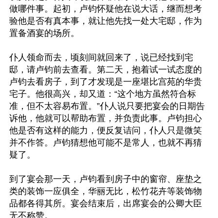
做哪件事。起初，卢钧怀疑他在说大话，继而想考
验他是否有真本事，就让他先找一处大宅邸，作为
置备酒宴的场所。

仆人领命而去，顷刻间就回来了，说已经找到宅
邸，请卢钧前去查看。第二天，抱着试一试态度的
卢钧去看房子，到了才发现是一座堪比宫苑的华贵
宅子。他很高兴，却又道：“这个地方虽然符合标
准，但不太容易布置。”仆人说只要把宴会的日期告
诉他，他就可以帮助布置，并负责此事。卢钧担心
他是否有这样的能力，便反复诘问，仆人只是微笑
并不作答。卢钧猜想他可能不是常人，也就不再猜
疑了。

到了宴会那一天，卢钧看到房子中的窗帘、座垫之
类的装饰一应俱全，华丽无比，松竹花卉等装饰物
品都各得其所。宴会结束后，出席宴会的公卿大臣
无不称赞。
