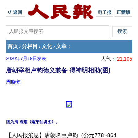
↺ 返回 
电子报
正體版
首页
分栏目
文化
文章
›
›
›
：
2020年7月18日
发表
人气：
21,105
唐朝宰相卢钧德义兼备 得神明相助(图)
周晓辉
【人民报消息】唐朝名臣卢钧（公元778~864