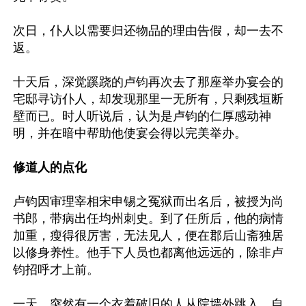
次日，仆人以需要归还物品的理由告假，却一去不
返。

十天后，深觉蹊跷的卢钧再次去了那座举办宴会的
宅邸寻访仆人，却发现那里一无所有，只剩残垣断
壁而已。时人听说后，认为是卢钧的仁厚感动神
明，并在暗中帮助他使宴会得以完美举办。

修道人的点化
卢钧因审理宰相宋申锡之冤狱而出名后，被授为尚
书郎，带病出任均州刺史。到了任所后，他的病情
加重，瘦得很厉害，无法见人，便在郡后山斋独居
以修身养性。他手下人员也都离他远远的，除非卢
钧招呼才上前。

一天，突然有一个衣着破旧的人从院墙外跳入，自