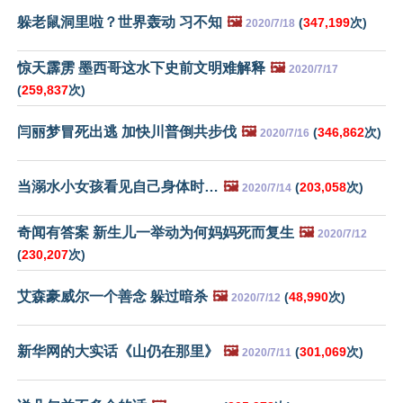
躲老鼠洞里啦？世界轰动 习不知
🖼️
(
347,199
次)
2020/7/18
惊天霹雳 墨西哥这水下史前文明难解释
🖼️
2020/7/17
(
259,837
次)
闫丽梦冒死出逃 加快川普倒共步伐
🖼️
(
346,862
次)
2020/7/16
当溺水小女孩看见自己身体时…
🖼️
(
203,058
次)
2020/7/14
奇闻有答案 新生儿一举动为何妈妈死而复生
🖼️
2020/7/12
(
230,207
次)
艾森豪威尔一个善念 躲过暗杀
🖼️
(
48,990
次)
2020/7/12
新华网的大实话《山仍在那里》
🖼️
(
301,069
次)
2020/7/11