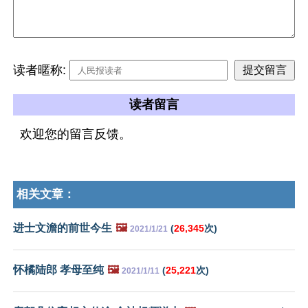
读者暱称:
读者留言
欢迎您的留言反馈。
相关文章：
进士文澹的前世今生
🖼️
(
26,345
次)
2021/1/21
怀橘陆郎 孝母至纯
🖼️
(
25,221
次)
2021/1/11