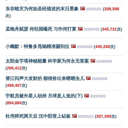
东非蝗灾为何如圣经描述的末日景象
🖼️
(
308,598
2020/5/31
次)
孟晚舟脦瑟 何柱国嘬死 习作何打算
🖼️
(
345,731
次)
2020/5/30
小幽默：特鲁多甩锅精准砸到位
🖼️
(
440,268
次)
2020/5/28
太阳金字塔神秘能量 科学家为何永无答案
🖼️
2020/5/28
(
206,412
次)
替江闷声大发财的 都得拎出来晒晒虫儿
🖼️
2020/5/26
(
498,407
次)
宇航员被外星人劫持 月球是人造的(下)
🖼️
2020/5/23
(
894,884
次)
杜伟猝死两天后 沈中阳登上砧板
🖼️
(
307,399
次)
2020/5/21