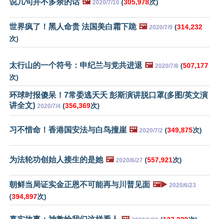
说几句并不多余的话
🖼️
(
305,978
次)
2020/7/10
世界疯了！黑人命贵 法国美白霜下跪
🖼️
(
314,232
2020/7/9
次)
太行山的一个符号：申纪兰与党共进退
🖼️
(
507,177
2020/7/8
次)
环球时报傻呆！7常委逃夭夭 彭斯演讲脱口罩(多图/英文演
讲全文)
(
356,369
次)
2020/7/4
习不惜命！香港国安法与白鸟撞崖
🖼️
(
349,875
次)
2020/7/2
为法轮功创始人接生的是她
🖼️
(
557,921
次)
2020/6/27
朝鲜当局证实金正恩不可能再与川普见面
🖼️▶️
2020/6/23
(
394,897
次)