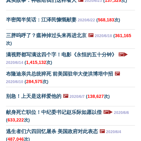
真实故事：神教给我们这样看人
🖼️
(
137,329
次)
2020/6/23
半密闻半笑话：江泽民慷慨献妻
(
568,183
次)
2020/6/22
三胖呜呼了？瘟神掉过头来再进北京
🖼️
(
361,165
2020/6/18
次)
满视野都写满这四个字！电影《永恒的五十分钟》
🖼️▶️
(
1,415,132
次)
2020/6/14
布隆迪亲共总统猝死 前美国驻华大使洪博培中招
🖼️
(
284,575
次)
2020/6/10
别急！上天是这样爱他的
🖼️
(
138,627
次)
2020/6/7
献身死亡职位！中纪委书记赵乐际如愿以偿
🖼️▶️
2020/6/6
(
633,222
次)
逃生者们六四回忆屠杀 美国政府对此表态
🖼️
2020/6/4
(
487,046
次)