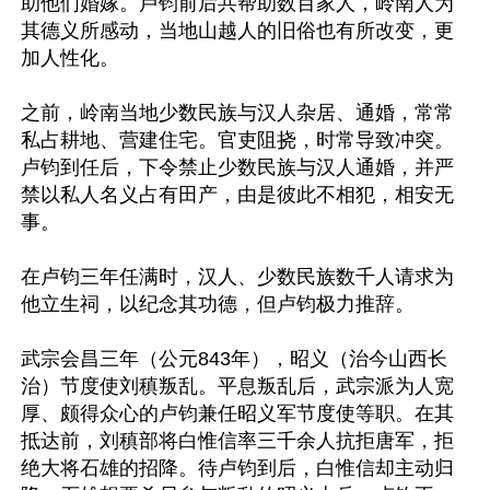
助他们婚嫁。卢钧前后共帮助数百家人，岭南人为
其德义所感动，当地山越人的旧俗也有所改变，更
加人性化。

之前，岭南当地少数民族与汉人杂居、通婚，常常
私占耕地、营建住宅。官吏阻挠，时常导致冲突。
卢钧到任后，下令禁止少数民族与汉人通婚，并严
禁以私人名义占有田产，由是彼此不相犯，相安无
事。

在卢钧三年任满时，汉人、少数民族数千人请求为
他立生祠，以纪念其功德，但卢钧极力推辞。

武宗会昌三年（公元843年），昭义（治今山西长
治）节度使刘稹叛乱。平息叛乱后，武宗派为人宽
厚、颇得众心的卢钧兼任昭义军节度使等职。在其
抵达前，刘稹部将白惟信率三千余人抗拒唐军，拒
绝大将石雄的招降。待卢钧到后，白惟信却主动归