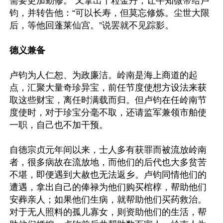
需要更加勤修。”又拿出十粒金丹，让牛知微带给卢
钧，并转告他：“可以长寿，但莫忘修炼。尘世大限
后，等他回蓬莱仙宫。”说罢就不见踪影。

德义兼备
卢钧为人仁恕、为政廉洁。岭南是海上商道的起
点，汇聚大量奇珍异宝，前任节度使想方设法来获
取这些财宝，离任时满载而归。但卢钧在任岭南节
度使时，对于珍宝分毫不取，还请监军兼领市舶使
一职，自己也不加干预。

自德宗贞元年间以来，士人多有获罪而被流放岭南
者，很多病故在流放地，而他们的后代也大多贫苦
不堪，即便遇到大赦也无法返乡。卢钧同情他们的
遭遇，拿出自己的俸禄为他们购买棺椁，帮助他们
安葬亲人；如果他们生病，就帮助他们买药救治。
对于无人照料的孤儿寡女，则资助他们的生活，帮