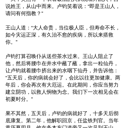
说姓王，从山中而来。卢钧笑着说：“即是王山人，
请问有何指教？”

王山人道：“大人命贵，当位极人臣，但寿命不长，
如今灾运正深，有久治不愈的疾病，所以来搭救
你。”

卢钧打算召唤仆从送些茶水过来。王山人阻止了
他，然后将腰巾在井水中蘸了蘸，拿出一粒仙丹，
让卢钧就着腰巾挤出来的水咽下仙丹，并告诉他：
“五天后，你的病就会好了，会比以往更加健康。两
年后，你会再次有大厄运。在此期间，你应当努力
建立阴功，以救人悯物为念。我们下一次相见会在
初夏时分。”

果不其然，五天后，卢钧的病就好了，十多天后彻
底康复。第二年，他解职回京，任盐铁判官。当年
黄历夏四月，他在务本东门道旁又一次见到王山