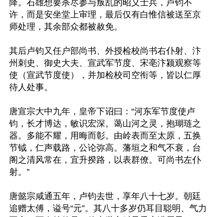
降。石雄想要杀尽参与叛乱的昭义士兵，卢钧不
许，而是安坐堂上审理，最后仅有白惟信被送至京
师处理，其余部众都被赦免。

其后卢钧又任户部尚书、外授检校尚书右仆射、汴
州刺史、御史大夫、宣武军节度、宋亳汴颍观察等
使（宣武节度使），并加检校司空衔等，皆以仁厚
待人处事。

唐宣宗大中九年，皇帝下诏曰：“河东军节度使卢
钧，长才博达，敏识宏深。蔼山河之灵，抱瑚琏之
器。多能不耀，用晦而彰。由岭表而至太原，五换
节钺，仁声载路，公论弥高。藩垣之和气不衰，台
阁之清风常在，宜升揆路，以表群僚。可尚书左仆
射。”

唐懿宗咸通五年，卢钧去世，享年八十七岁。朝廷
追赠太傅，谥号“元”。其八十多岁仍耳目聪明、气力