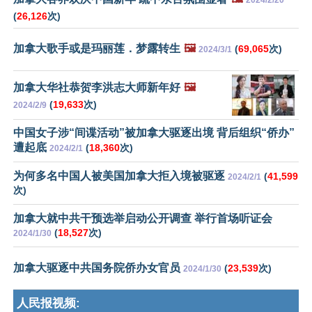
2024/2/20
(
26,126
次)
加拿大歌手或是玛丽莲．梦露转生
🖼️
(
69,065
次)
2024/3/1
加拿大华社恭贺李洪志大师新年好
🖼️
(
19,633
次)
2024/2/9
中国女子涉“间谍活动”被加拿大驱逐出境 背后组织“侨办”
遭起底
(
18,360
次)
2024/2/1
为何多名中国人被美国加拿大拒入境被驱逐
(
41,599
2024/2/1
次)
加拿大就中共干预选举启动公开调查 举行首场听证会
(
18,527
次)
2024/1/30
加拿大驱逐中共国务院侨办女官员
(
23,539
次)
2024/1/30
人民报视频: