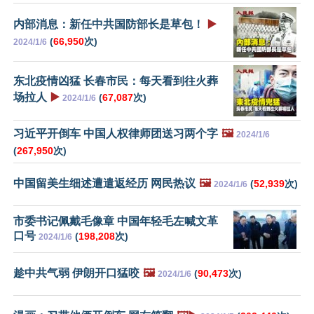
内部消息：新任中共国防部长是草包！
▶️
(
66,950
次)
2024/1/6
东北疫情凶猛 长春市民：每天看到往火葬
场拉人
▶️
(
67,087
次)
2024/1/6
习近平开倒车 中国人权律师团送习两个字
🖼️
2024/1/6
(
267,950
次)
中国留美生细述遭遣返经历 网民热议
🖼️
(
52,939
次)
2024/1/6
市委书记佩戴毛像章 中国年轻毛左喊文革
口号
(
198,208
次)
2024/1/6
趁中共气弱 伊朗开口猛咬
🖼️
(
90,473
次)
2024/1/6