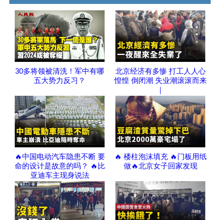
30多将领被清洗！军中有哪
北京经济有多惨 打工人人心
五大势力反习？
惶惶 倒闭潮 失业潮滚滚而来
｜
🔥中国电动汽车隐患不断 要
🔥 楼柱泡沫填充 🔥门板用纸
命的设计是故意的吗？ 🔥比
做🔥北京女子回家发现
亚迪车主现身说法