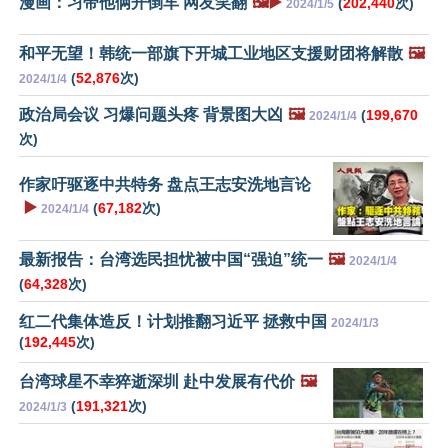
漫画：习带他俩开倒车 网友笑翻
🖼️▶️
(
202,440
次)
2024/1/5
和平无望！韩统一部旗下开城工业地区支援财团将解散
🖼️
(
52,876
次)
2024/1/4
政治局会议 习爆问题头疼 背景图大凶
🖼️
(
199,670
2024/1/4
次)
作家吁驱逐中共特务 盘点王志安洗地言论
▶️
(
67,182
次)
2024/1/4
最新报告：台湾选民担忧被中国“强迫”统一
🖼️
2024/1/4
(
64,328
次)
红二代集体造反！计划推翻习近平 拯救中国
2024/1/3
(
192,445
次)
台湾球星不幸猝逝深圳 赴中发展有代价
🖼️
(
191,321
次)
2024/1/3