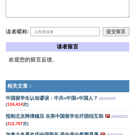
读者暱称:
读者留言
欢迎您的留言反馈。
相关文章：
中国留学生认知谬误：中共=中国=中国人？
2024/2/25
(
134,414
次)
抵制北京跨境镇压 在美中国留学生吁团结互助
🖼️
2024/2/23
(
212,707
次)
加拿大各界欢庆中国新年 疏中亲台氛围显著
🖼️