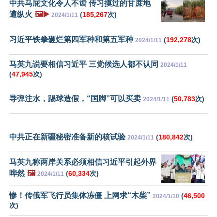
中共马屁文化令人不齿 传习摸过的甘蔗地
遭纵火
🖼️▶️
(
185,267
次)
2024/1/11
习近平铁拳砸烂第四军种和第五军种
(
192,278
次)
2024/1/11
马英九说要相信习近平 三党候选人都不认同
2024/1/11
(
47,945
次)
导弹注水，踢球造假，“国脚”可以买卖
(
50,783
次)
2024/1/11
中共正在新疆秘密准备新的核试验
(
180,842
次)
2024/1/11
马英九称两岸关系必须相信习近平引起外界
哗然
🖼️
(
60,334
次)
2024/1/11
惨！传俄军飞行员集体冻僵 上网求“木柴”
(
46,500
2024/1/10
次)