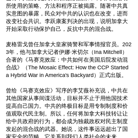
所使用的策略、方法和程序正被揭露。随著中共真
实意图的暴露，民众对中共的认识也在改变，进而
改变社会共识。李跃康案判决的出现，说明加拿大
开始采取行动保护自己，反抗中共的混合战。

麦格雷戈曾任加拿大皇家骑警和军事情报官员。202
3年，他与加拿大记者伊娜·米切尔（Ina Mitchell）
合著的《马赛克效应：中共如何在美国后院发动混
合战》（The Mosaic Effect: How the CCP Started 
a Hybrid War in America's Backyard）正式出版。

曾给《马赛克效应》写序的李艾薇补充说，中共在
其他国家从事间谍活动，目标并不止于用他国技术
提高自己国力。中共的终极目标是用专制制度和价
值观取代民主制。所以，任何将加拿大科技转让让
给中共政府的行为，都会成为独裁政权对民主制度
发起的混合战的武器。她说，这件事远远超出了国
家安全的范畴，它关系到我们人类社会的未来。
