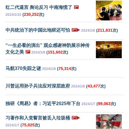
红二代逼宫 舆论反习 中南海慌了
🖼️
(
230,252
次)
2024/1/10
中共统治下的中国比地狱还可怕
🖼️▶️
(
211,831
次)
2024/1/8
“一生必看的演出” 观众感谢神韵展示神传
文化之美
🖼️
(
151,602
次)
2024/1/8
马航370失踪之谜
(
75,314
次)
2024/1/8
川普运用孙子兵法应对深层政府
(
43,477
次)
2024/1/8
独研《周易》者：习近平2025年下台
(
99,063
次)
2024/1/7
习著作和入党誓言被丢入垃圾桶
🖼️▶️
(
75,025
次)
2024/1/7