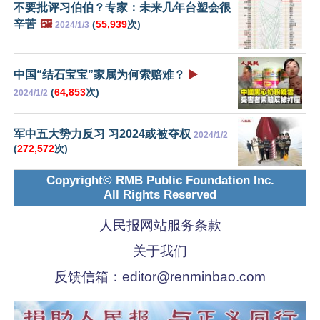
不要批评习伯伯？专家：未来几年台塑会很
辛苦
🖼️
(
55,939
次)
2024/1/3
中国“结石宝宝”家属为何索赔难？
▶️
(
64,853
次)
2024/1/2
军中五大势力反习 习2024或被夺权
2024/1/2
(
272,572
次)
Copyright© RMB Public Foundation Inc.
All Rights Reserved
人民报网站服务条款
关于我们
反馈信箱：
editor@renminbao.com