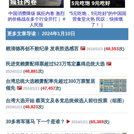
中国消费降级 疯狂内卷 激烈
“5元吃饱，9元吃好”的中国国
的价格战在多个行业开打｜ #
营食堂火热 民叹：快挨饿
人民报
了！｜
更多文章导读：
2024年1月10日
赖清德再创不败纪录 发表胜选感言
🖼️
(
48,553
次)
2024/1/13
民进党赖萧配得票超过523万笃定赢得总统大选
🖼️
(
48,881
次)
2024/1/13
台湾总统大选赖萧配率先超过300万票暂居
领先
🖼️
(
47,457
次)
2024/1/13
台湾大选开始 蔡英文及各党总统候选人前往投票（组图）
(
48,823
次)
2024/1/13
30多将军落马 下一个是谁？
▶️
(
65,369
次)
2024/1/11