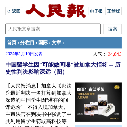
↺ 返回 
电子报
正體版
首页
分栏目
国际
文章
›
›
›
：
2024年1月10日
发表
人气：
24,643
中国留学生因“可能做间谍”被加拿大拒签 -- 历
史性判决影响深远（图）
【人民报消息】加拿大联邦法
院最近判决一名打算到加拿大
深造的中国学生因“潜在的间
谍危险”，不得入境加拿大。
主审法官在判决书中强调了中
共利用留学生窃取高科技等