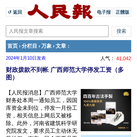
↺ 返回 
电子报
正體版
首页
分栏目
万象
文章
›
›
›
：
2024年1月10日
发表
人气：
41,042
财政拨款不到帐 广西师范大学停发工资（多
图）
【人民报消息】广西师范大学
财务处本周一通知员工，因国
库资金未到位，停发一月份工
资，相关信息上网后又被移
除。此外，河南省建筑科学研
究院发文，要求员工主动休无