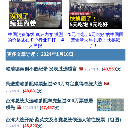
中国消费降级 疯狂内卷 激烈
“5元吃饱，9元吃好”的中国国
的价格战在多个行业开打｜ #
营食堂火热 民叹：快挨饿
人民报
了！｜
更多文章导读：
2024年1月10日
赖清德再创不败纪录 发表胜选感言
🖼️
(
48,553
次)
2024/1/13
民进党赖萧配得票超过523万笃定赢得总统大选
🖼️
(
48,881
次)
2024/1/13
台湾总统大选赖萧配率先超过300万票暂居
领先
🖼️
(
47,457
次)
2024/1/13
台湾大选开始 蔡英文及各党总统候选人前往投票（组图）
(
48,823
次)
2024/1/13