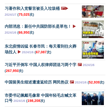
习著作和入党誓言被丢入垃圾桶
🖼️▶️
(
75,025
次)
2024/1/7
内部消息：新任中共国防部长是草包！
▶️
(
66,950
次)
2024/1/6
东北疫情凶猛 长春市民：每天看到往火葬
场拉人
▶️
(
67,087
次)
2024/1/6
习近平开倒车 中国人权律师团送习两个字
🖼️
2024/1/6
(
267,950
次)
中国留美生细述遭遣返经历 网民热议
🖼️
(
52,939
次)
2024/1/6
市委书记佩戴毛像章 中国年轻毛左喊文革
口号
(
198,208
次)
2024/1/6