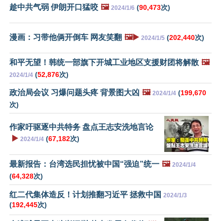
趁中共气弱 伊朗开口猛咬
🖼️
(
90,473
次)
2024/1/6
漫画：习带他俩开倒车 网友笑翻
🖼️▶️
(
202,440
次)
2024/1/5
和平无望！韩统一部旗下开城工业地区支援财团将解散
🖼️
(
52,876
次)
2024/1/4
政治局会议 习爆问题头疼 背景图大凶
🖼️
(
199,670
2024/1/4
次)
作家吁驱逐中共特务 盘点王志安洗地言论
▶️
(
67,182
次)
2024/1/4
最新报告：台湾选民担忧被中国“强迫”统一
🖼️
2024/1/4
(
64,328
次)
红二代集体造反！计划推翻习近平 拯救中国
2024/1/3
(
192,445
次)