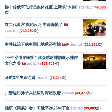
惨！传俄军飞行员集体冻僵 上网求“木柴”
(
46,500
2024/1/10
次)
红二代逼宫 舆论反习 中南海慌了
🖼️
(
230,252
次)
2024/1/10
中共统治下的中国比地狱还可怕
🖼️▶️
(
211,831
次)
2024/1/8
“一生必看的演出” 观众感谢神韵展示神传
文化之美
🖼️
(
151,602
次)
2024/1/8
马航370失踪之谜
(
75,314
次)
2024/1/8
川普运用孙子兵法应对深层政府
(
43,477
次)
2024/1/8
独研《周易》者：习近平2025年下台
(
99,063
次)
2024/1/7