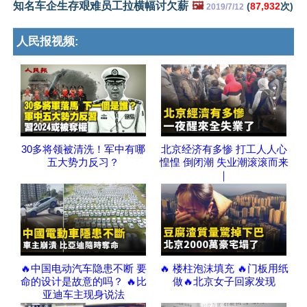
知名车企生存艰难员工拉横幅讨欠薪
🖼️
(
87,932
次)
2019/7/12
人民报视频:
30多将领被清洗！军中有哪
北京经济有多惨 打工人人心
五大势力反习？
惶惶 倒闭潮 失业潮滚滚而来
｜
🔥中国电动汽车隐患不断 要
🔥 楼柱泡沫填充 🔥门板用纸
命的设计是故意的吗？ 🔥比
做🔥北京女子回家发现
亚迪车主现身说法