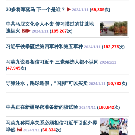
30多将军落马 下一个是谁？
▶️
(
65,369
次)
2024/1/11
中共马屁文化令人不齿 传习摸过的甘蔗地
遭纵火
🖼️▶️
(
185,267
次)
2024/1/11
习近平铁拳砸烂第四军种和第五军种
(
192,278
次)
2024/1/11
马英九说要相信习近平 三党候选人都不认同
2024/1/11
(
47,945
次)
导弹注水，踢球造假，“国脚”可以买卖
(
50,783
次)
2024/1/11
中共正在新疆秘密准备新的核试验
(
180,842
次)
2024/1/11
马英九称两岸关系必须相信习近平引起外界
哗然
🖼️
(
60,334
次)
2024/1/11