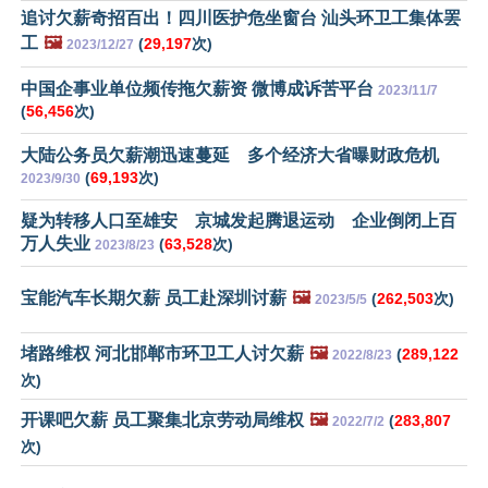
追讨欠薪奇招百出！四川医护危坐窗台 汕头环卫工集体罢
工
🖼️
(
29,197
次)
2023/12/27
中国企事业单位频传拖欠薪资 微博成诉苦平台
2023/11/7
(
56,456
次)
大陆公务员欠薪潮迅速蔓延 多个经济大省曝财政危机
(
69,193
次)
2023/9/30
疑为转移人口至雄安 京城发起腾退运动 企业倒闭上百
万人失业
(
63,528
次)
2023/8/23
宝能汽车长期欠薪 员工赴深圳讨薪
🖼️
(
262,503
次)
2023/5/5
堵路维权 河北邯郸市环卫工人讨欠薪
🖼️
(
289,122
2022/8/23
次)
开课吧欠薪 员工聚集北京劳动局维权
🖼️
(
283,807
2022/7/2
次)