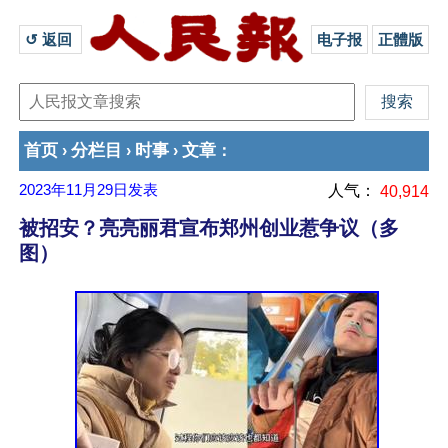
↺ 返回 
电子报
正體版
首页
分栏目
时事
文章
›
›
›
：
2023年11月29日
发表
人气：
40,914
被招安？亮亮丽君宣布郑州创业惹争议（多
图）