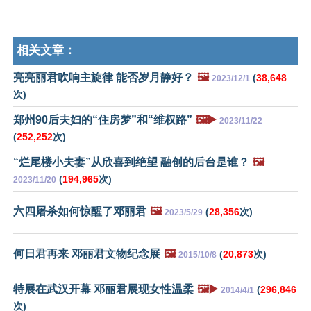
相关文章：
亮亮丽君吹响主旋律 能否岁月静好？
🖼️
(
38,648
2023/12/1
次)
郑州90后夫妇的“住房梦”和“维权路”
🖼️▶️
2023/11/22
(
252,252
次)
“烂尾楼小夫妻”从欣喜到绝望 融创的后台是谁？
🖼️
(
194,965
次)
2023/11/20
六四屠杀如何惊醒了邓丽君
🖼️
(
28,356
次)
2023/5/29
何日君再来 邓丽君文物纪念展
🖼️
(
20,873
次)
2015/10/8
特展在武汉开幕 邓丽君展现女性温柔
🖼️▶️
(
296,846
2014/4/1
次)