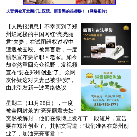
夫妻俩被开发商打进医院。丽君哭的很凄惨！（网络图片）
【人民报消息】不幸买到了郑
州烂尾楼的中国网红“亮亮丽
君”夫妻，在试图维权过程中
遭遇被围殴、被禁言后，一度
黯然宣布要辞职回老家。如今
却突然重回公众视野，发视频
宣布“要在郑州创业”了。众网
友怀疑这对夫妻已被“招安”，
由此引发新一波网络热议。

星期二（11月28日），一度
被全网封杀的“亮亮丽君夫妇”
突然被解封，他们在微博上发布了一段短片，宣告
要在郑州创业了。其帖文写道：“我们准备在郑州创
业了，加油亮亮丽君！”
