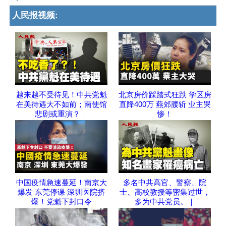
人民报视频:
越来越不受待见！中共党魁
北京房价踩踏式狂跌 学区房
在美待遇大不如前；南使馆
直降400万 燕郊腰斩 业主哭
悲剧或重演？｜
惨！
中国疫情急速蔓延！南京大
多名中共高官、警察、院
爆发 东莞停课 深圳医院挤
士、高校教授等密集过世，
爆！党魁下封口令
多为中共党员。｜