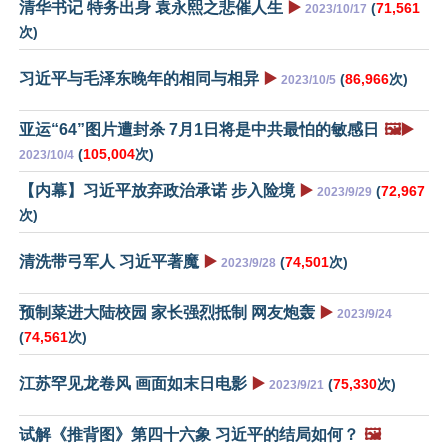
清华书记 特务出身 袁永熙之悲催人生
▶️
(
71,561
2023/10/17
次)
习近平与毛泽东晚年的相同与相异
▶️
(
86,966
次)
2023/10/5
亚运“64”图片遭封杀 7月1日将是中共最怕的敏感日
🖼️▶️
(
105,004
次)
2023/10/4
【内幕】习近平放弃政治承诺 步入险境
▶️
(
72,967
2023/9/29
次)
清洗带弓军人 习近平著魔
▶️
(
74,501
次)
2023/9/28
预制菜进大陆校园 家长强烈抵制 网友炮轰
▶️
2023/9/24
(
74,561
次)
江苏罕见龙卷风 画面如末日电影
▶️
(
75,330
次)
2023/9/21
试解《推背图》第四十六象 习近平的结局如何？
🖼️