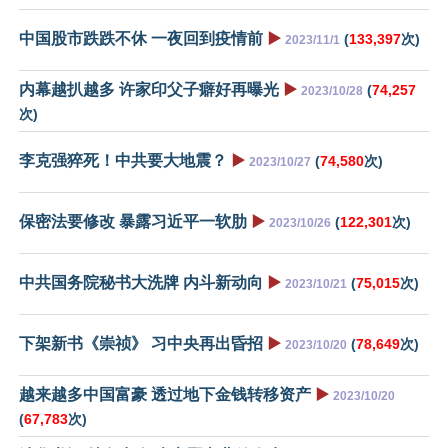
中国股市跌跌不休 一夜回到疫情前
▶️
(
133,397
次)
2023/11/1
内幕越扒越多 许家印父子癖好再曝光
▶️
(
74,257
2023/10/28
次)
李克强猝死！中共要大地震？
▶️
(
74,580
次)
2023/10/27
保密法要修改 暴露习近平一软肋
▶️
(
122,301
次)
2023/10/26
中共国务院秘书大洗牌 内斗新动向
▶️
(
75,015
次)
2023/10/21
下架新书《崇祯》 习中央再出昏招
▶️
(
78,649
次)
2023/10/20
越来越多中国富豪 透过地下金钱转移资产
▶️
2023/10/20
(
67,783
次)