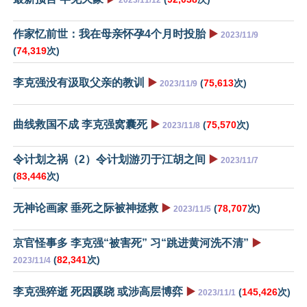
作家忆前世：我在母亲怀孕4个月时投胎
▶️
2023/11/9
(
74,319
次)
李克强没有汲取父亲的教训
▶️
(
75,613
次)
2023/11/9
曲线救国不成 李克强窝囊死
▶️
(
75,570
次)
2023/11/8
令计划之祸（2）令计划游刃于江胡之间
▶️
2023/11/7
(
83,446
次)
无神论画家 垂死之际被神拯救
▶️
(
78,707
次)
2023/11/5
京官怪事多 李克强“被害死” 习“跳进黄河洗不清”
▶️
(
82,341
次)
2023/11/4
李克强猝逝 死因蹊跷 或涉高层博弈
▶️
(
145,426
次)
2023/11/1