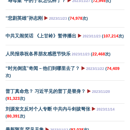
“辱母案”中的于欢怎么样了？
▶️
(
72,949
次)
2023/11/27
“悲剧英雄”孙志刚
▶️
(
74,978
次)
2023/11/23
中共又闹笑话 《上甘岭》暂停播出
▶️
(
107,214
次)
2023/11/23
人民报恭祝各界朋友感恩节快乐
(
22,468
次)
2023/11/23
“时光倒流”奇闻－他们到哪里去了？
▶️
(
74,409
2023/11/22
次)
普丁真命危？ 习近平见的普丁是替身？
▶️
2023/11/20
(
91,323
次)
刘源发文反对个人专断 中共内斗剑拔弩张
▶️
2023/11/14
(
80,391
次)
最新预言 罕见天象
▶️
(
92,038
次)
2023/11/12