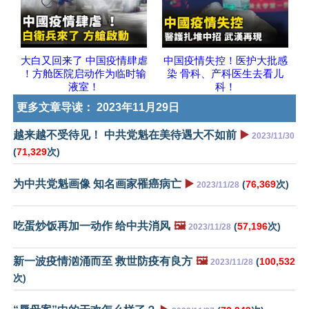
大白又回来了 中国疫情肆虐
中国疫情失控！医护大批感
！方舱医院启动作为临时输
染 骨科、产科医生去看儿
液室！
科！
更多文章导读：
2023年11月29日
越来越不受待见！ 中共党魁在美待遇大不如前
▶️
2023/11/30
(
71,329
次)
为中共党魁画像 知名画家罹癌病亡
▶️
(
76,369
次)
2023/11/28
吃蛋炒饭再加一动作 给中共消风
🖼️
(
57,196
次)
2023/11/28
新一波疫情汹涌而至 救世防疫有良方
🖼️
(
100,532
2023/11/28
次)