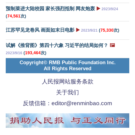
预制菜进大陆校园 家长强烈抵制 网友炮轰
▶️
2023/9/24
(
74,561
次)
江苏罕见龙卷风 画面如末日电影
▶️
(
75,330
次)
2023/9/21
试解《推背图》第四十六象 习近平的结局如何？
🖼️
(
193,464
次)
2023/9/16
Copyright© RMB Public Foundation Inc.
All Rights Reserved
人民报网站服务条款
关于我们
反馈信箱：
editor@renminbao.com