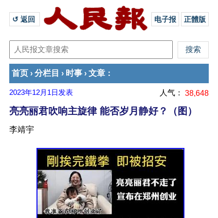
↺ 返回 
电子报
正體版
首页
分栏目
时事
文章
›
›
›
：
2023年12月1日
发表
人气：
38,648
亮亮丽君吹响主旋律 能否岁月静好？（图）
李靖宇