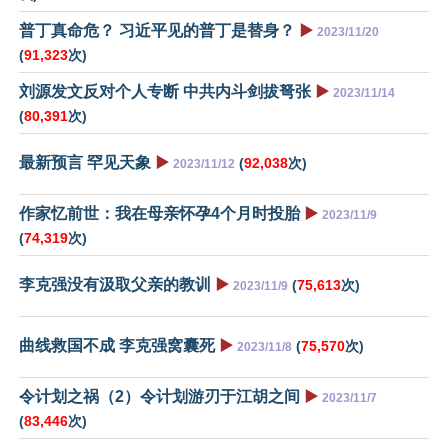
普丁真命危？ 习近平见的普丁是替身？
▶️
2023/11/20
(
91,323
次)
刘源发文反对个人专断 中共内斗剑拔弩张
▶️
2023/11/14
(
80,391
次)
最新预言 罕见天象
▶️
(
92,038
次)
2023/11/12
作家忆前世：我在母亲怀孕4个月时投胎
▶️
2023/11/9
(
74,319
次)
李克强没有汲取父亲的教训
▶️
(
75,613
次)
2023/11/9
曲线救国不成 李克强窝囊死
▶️
(
75,570
次)
2023/11/8
令计划之祸（2）令计划游刃于江胡之间
▶️
2023/11/7
(
83,446
次)