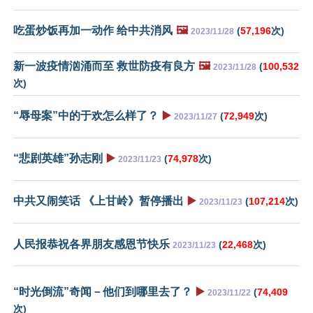
吃蛋炒饭再加一动作 给中共消风
🖼️
(
57,196
次)
2023/11/28
新一波疫情汹涌而至 救世防疫有良方
🖼️
(
100,532
2023/11/28
次)
“辱母案”中的于欢怎么样了？
▶️
(
72,949
次)
2023/11/27
“悲剧英雄”孙志刚
▶️
(
74,978
次)
2023/11/23
中共又闹笑话 《上甘岭》暂停播出
▶️
(
107,214
次)
2023/11/23
人民报恭祝各界朋友感恩节快乐
(
22,468
次)
2023/11/23
“时光倒流”奇闻－他们到哪里去了？
▶️
(
74,409
2023/11/22
次)