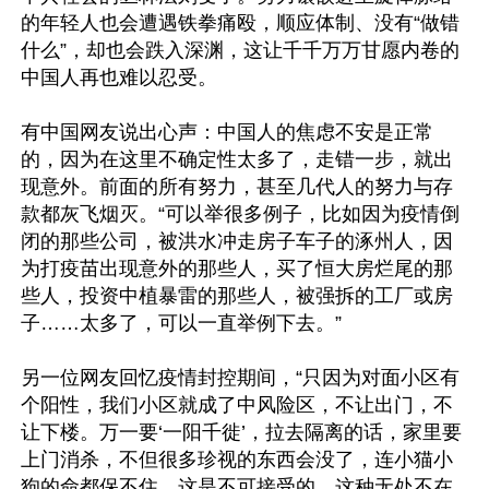
的年轻人也会遭遇铁拳痛殴，顺应体制、没有“做错
什么”，却也会跌入深渊，这让千千万万甘愿内卷的
中国人再也难以忍受。

有中国网友说出心声：中国人的焦虑不安是正常
的，因为在这里不确定性太多了，走错一步，就出
现意外。前面的所有努力，甚至几代人的努力与存
款都灰飞烟灭。“可以举很多例子，比如因为疫情倒
闭的那些公司，被洪水冲走房子车子的涿州人，因
为打疫苗出现意外的那些人，买了恒大房烂尾的那
些人，投资中植暴雷的那些人，被强拆的工厂或房
子……太多了，可以一直举例下去。”

另一位网友回忆疫情封控期间，“只因为对面小区有
个阳性，我们小区就成了中风险区，不让出门，不
让下楼。万一要‘一阳千徙’，拉去隔离的话，家里要
上门消杀，不但很多珍视的东西会没了，连小猫小
狗的命都保不住，这是不可接受的。这种无处不在