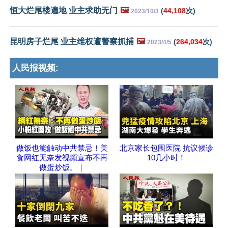
恒大烂尾楼遍地 业主求助无门
🖼️
(
44,108
次)
2023/10/3
昆明房子烂尾 业主维权遭警察抓捕
🖼️
(
264,034
次)
2023/4/5
人民报视频:
做饭也能触动中共禁忌！美
北京家长包围医院 抗议候诊
食网红无奈发视频宣布不再
10几小时！
做蛋炒饭。｜