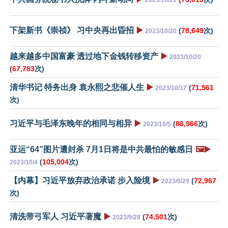
下架新书《崇祯》 习中央再出昏招
▶️
(
78,649
次)
2023/10/20
越来越多中国富豪 透过地下金钱转移资产
▶️
2023/10/20
(
67,783
次)
清华书记 特务出身 袁永熙之悲催人生
▶️
(
71,561
2023/10/17
次)
习近平与毛泽东晚年的相同与相异
▶️
(
86,966
次)
2023/10/5
亚运“64”图片遭封杀 7月1日将是中共最怕的敏感日
🖼️▶️
(
105,004
次)
2023/10/4
【内幕】习近平放弃政治承诺 步入险境
▶️
(
72,967
2023/9/29
次)
清洗带弓军人 习近平著魔
▶️
(
74,501
次)
2023/9/28