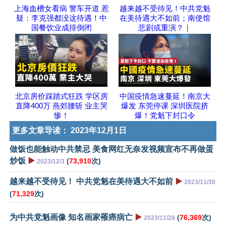
上海血槽女看病 警车开道 惹
越来越不受待见！中共党魁
疑：李克强都没这待遇！中
在美待遇大不如前；南使馆
国餐饮业成排倒闭
悲剧或重演？｜
北京房价踩踏式狂跌 学区房
中国疫情急速蔓延！南京大
直降400万 燕郊腰斩 业主哭
爆发 东莞停课 深圳医院挤
惨！
爆！党魁下封口令
更多文章导读：
2023年12月1日
做饭也能触动中共禁忌 美食网红无奈发视频宣布不再做蛋
炒饭
▶️
(
73,910
次)
2023/12/3
越来越不受待见！ 中共党魁在美待遇大不如前
▶️
2023/11/30
(
71,329
次)
为中共党魁画像 知名画家罹癌病亡
▶️
(
76,369
次)
2023/11/28