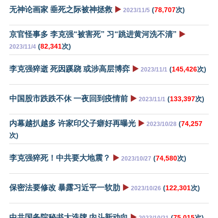
无神论画家 垂死之际被神拯救
▶️
(
78,707
次)
2023/11/5
京官怪事多 李克强“被害死” 习“跳进黄河洗不清”
▶️
(
82,341
次)
2023/11/4
李克强猝逝 死因蹊跷 或涉高层博弈
▶️
(
145,426
次)
2023/11/1
中国股市跌跌不休 一夜回到疫情前
▶️
(
133,397
次)
2023/11/1
内幕越扒越多 许家印父子癖好再曝光
▶️
(
74,257
2023/10/28
次)
李克强猝死！中共要大地震？
▶️
(
74,580
次)
2023/10/27
保密法要修改 暴露习近平一软肋
▶️
(
122,301
次)
2023/10/26
中共国务院秘书大洗牌 内斗新动向
▶️
(
75,015
次)
2023/10/21