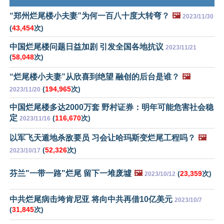
“郑州烂尾楼小夫妻”为何一百八十度大转弯？
🖼️
2023/11/30
(
43,454
次)
中国烂尾楼问题日益加剧 引发全国各地抗议
2023/11/21
(
58,048
次)
“烂尾楼小夫妻”从欣喜到绝望 融创的后台是谁？
🖼️
(
194,965
次)
2023/11/20
中国烂尾楼多达2000万套 野村证券：明年可能危害社会稳
定
(
116,670
次)
2023/11/16
以军飞天遁地杀敌要员 习会让哈玛斯变烂尾工程吗？
🖼️
(
52,326
次)
2023/10/17
芬兰"一带一路"烂尾 留下一堆废墟
🖼️
(
23,359
次)
2023/10/12
中共烂尾病击垮肯尼亚 将向中共再借10亿美元
2023/10/7
(
31,845
次)