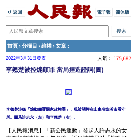
↺ 返回 
電子報
简体版
首頁
分欄目
維權
文章
›
›
›
：
2022年3月31日
發表
人氣：
175,682
李翹楚被控煽顛罪 當局捏造證詞(圖)
李翹楚涉嫌「煽動顛覆國家政權罪」，現被關押在山東省臨沂市看守
【人民報消息】「新公民運動」發起人許志永的女