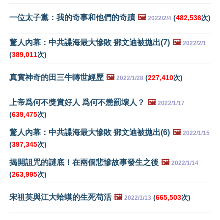
一位太子黨：我的奇事和他們的奇蹟
🖼️
(
482,536
次)
2022/2/4
驚人內幕：中共諜海最大慘敗 鄧文迪被拋出(7)
🖼️
2022/2/1
(
389,011
次)
真實神奇的田三牛轉世經歷
🖼️
(
227,410
次)
2022/1/28
上帝爲何不獎賞好人 爲何不懲罰壞人？
🖼️
2022/1/17
(
639,475
次)
驚人內幕：中共諜海最大慘敗 鄧文迪被拋出(6)
🖼️
2022/1/15
(
397,345
次)
揭開詛咒的謎底！在兩個悲慘故事發生之後
🖼️
2022/1/14
(
263,995
次)
宋祖英與江大蛤蟆的生死苟活
🖼️
(
665,503
次)
2022/1/13