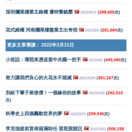
深圳爛尾樓業主維權 遭特警鎮壓
🖼️
(
288,606
次)
2022/8/13
花式維權 河南爛尾樓盤業主出奇招
🖼️
(
291,684
次)
2022/8/5
更多文章導讀：
2022年3月31日
小笑話：薄熙來憑這當中共國一把手
🖼️
(
445,490
次)
2022/4/1
努力讓我們良心的火花永不熄滅
🖼️
(
301,167
次)
2022/3/29
別給下輩子留後債！一個緣份的故事
🖼️
(
242,510
2022/3/28
次)
科學史上四個轟動世界的夢
🖼️
(
259,546
次)
2022/3/25
李克強提前宣佈屆滿卸任 習屁股賊沉
🖼️
(
506,158
2022/3/22