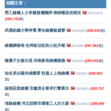
相關文章：
勞工維權人士李翹楚遭關押 律師曝惡劣情況
🖼️
2022/10/19
(
286,745
次)
武漢紡織大學停電 學生維權被威脅
🖼️
(
292,832
次)
2022/9/26
維權網發佈 在押政治犯良心犯月報
🖼️
(
287,962
次)
2022/9/8
隨遷子女被分流 河南家長維權捱揍
🖼️
(
289,042
次)
2022/9/4
知名房企陽光城爆雷 投資人上海維權
🖼️
(
286,892
2022/9/1
次)
誣指惡意維權 安徽房企要求打擊業主
🖼️
(
283,787
2022/8/25
次)
堵路維權 河北邯鄲市環衛工人討欠薪
🖼️
(
289,089
2022/8/23
次)