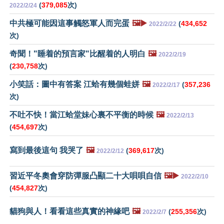
(
379,085
次)
2022/2/24
中共極可能因這事觸怒軍人而完蛋
🖼️▶️
(
434,652
2022/2/22
次)
奇聞！"睡着的預言家"比醒着的人明白
🖼️
2022/2/19
(
230,758
次)
小笑話：圖中有答案 江蛤有幾個蛙姘
🖼️
(
357,236
2022/2/17
次)
不吐不快！當江蛤堂妹心裏不平衡的時候
🖼️
2022/2/13
(
454,697
次)
寫到最後這句 我哭了
🖼️
(
369,617
次)
2022/2/12
習近平冬奧會穿防彈服凸顯二十大唄唄自信
🖼️▶️
2022/2/10
(
454,827
次)
貓狗與人！看看這些真實的神緣吧
🖼️
(
255,356
次)
2022/2/7