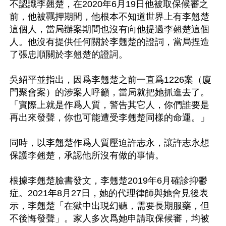
不認識李翹楚，在2020年6月19日他被取保候審之
前，他被羈押期間，他根本不知道世界上有李翹楚
這個人，當局辦案期間也沒有向他提過李翹楚這個
人。他沒有提供任何關於李翹楚的證詞，當局捏造
了張忠順關於李翹楚的證詞。

吳紹平並指出，因爲李翹楚之前一直爲1226案（廈
門聚會案）的涉案人呼籲，當局就把她抓進去了。
「實際上就是作爲人質，警告其它人，你們誰要是
再出來發聲，你也可能遭受李翹楚同樣的命運。」

同時，以李翹楚作爲人質壓迫許志永，讓許志永想
保護李翹楚，承認他所沒有做的事情。

根據李翹楚臉書發文，李翹楚2019年6月確診抑鬱
症。2021年8月27日，她的代理律師與她會見後表
示，李翹楚「在獄中出現幻聽，需要長期服藥，但
不後悔發聲」。家人多次爲她申請取保候審，均被