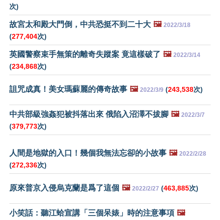
次)
故宮太和殿大門倒，中共恐挺不到二十大
🖼️
2022/3/18
(
277,404
次)
英國警察束手無策的離奇失蹤案 竟這樣破了
🖼️
2022/3/14
(
234,868
次)
詛咒成真！美女瑪蘇麗的傳奇故事
🖼️
(
243,538
次)
2022/3/9
中共部級強姦犯被抖落出來 俄陷入沼澤不拔腳
🖼️
2022/3/7
(
379,773
次)
人間是地獄的入口！幾個我無法忘卻的小故事
🖼️
2022/2/28
(
272,336
次)
原來普京入侵烏克蘭是爲了這個
🖼️
(
463,885
次)
2022/2/27
小笑話：聽江蛤宣講「三個呆婊」時的注意事項
🖼️