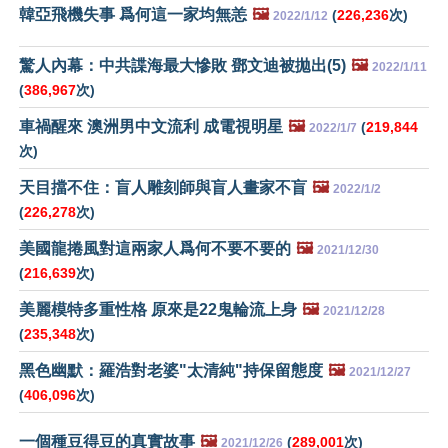
韓亞飛機失事 爲何這一家均無恙
🖼️
(
226,236
次)
2022/1/12
驚人內幕：中共諜海最大慘敗 鄧文迪被拋出(5)
🖼️
2022/1/11
(
386,967
次)
車禍醒來 澳洲男中文流利 成電視明星
🖼️
(
219,844
2022/1/7
次)
天目擋不住：盲人雕刻師與盲人畫家不盲
🖼️
2022/1/2
(
226,278
次)
美國龍捲風對這兩家人爲何不要不要的
🖼️
2021/12/30
(
216,639
次)
美麗模特多重性格 原來是22鬼輪流上身
🖼️
2021/12/28
(
235,348
次)
黑色幽默：羅浩對老婆"太清純"持保留態度
🖼️
2021/12/27
(
406,096
次)
一個種豆得豆的真實故事
🖼️
(
289,001
次)
2021/12/26