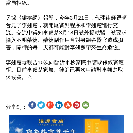
當局拒絕。

另據《維權網》報導，今年3月21日，代理律師視頻
會見了李翹楚，就開庭審判程序和李翹楚進行交
流。交流中得知李翹楚3月18日被外提就醫，被要求
攝入不明藥物。藥物副作用會對身體各器官造成損
害，關押的每一天都可能對李翹楚帶來生命危險。

李翹楚母親曾10次向臨沂市檢察院申請取保候審遭
拒。目前李翹楚家屬、律師已再次申請對李翹楚取
分享到：