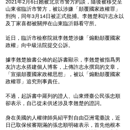
2021年2月6日她被北京市警方約談，隨後被移交至
山東省臨沂市警方，被以涉嫌「顛覆國家政權罪」
刑拘，同年3月14日被正式批捕。李翹楚和許志永以
及丁家喜都被關押在山東臨沂縣看守所。

近日，臨沂市檢察院就李翹楚涉嫌「煽動顛覆國家
政權」向中級法院提交公訴。

據李翹楚臉書公佈的起訴書顯示，李翹楚被指爲男
友許志永搭建個人博客，上傳許志永撰寫的文章，
「宣揚顛覆國家政權思想」，被以「煽動顛覆國家
政權罪」追究刑事責任。

不過，起訴書中羅列的證人、山東煙臺公民張忠順
卻表示，自己從未供述涉及李翹楚的證詞。

身在美國的人權律師吳紹平對自由亞洲電臺說，近
日已取保候審期滿的張忠順明確表示，首先他根本