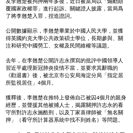
友李翹楚被拘押兩年多後，近日被當局以「煽動顛
覆國家政權罪」進行起訴。關鍵證人披露，當局爲
了將李翹楚入罪，捏造證詞。

公開數據顯示，李翹楚畢業於中國人民大學，並獲
得英國約克大學公共政策碩士學位，長期參與、關
注和研究中國勞工、女權及民間維權等議題。

去年，在李翹楚公開許志永撰寫的批評中國領導人
習近平處理新冠肺炎疫情不當，並要求其辭職的
《勸退書》後，被北京市公安局海淀分局「指定居
所監視居住」4個月。

獲釋後，李翹楚在推特上發佈自己被囚4個月的親身
經歷，並聲援其他被捕人士，揭露關押許志永的看
守所對許志永施酷刑，以及丁家喜律師被「無名關
押」（看守所計算器系統中找不到姓名）等問題。
