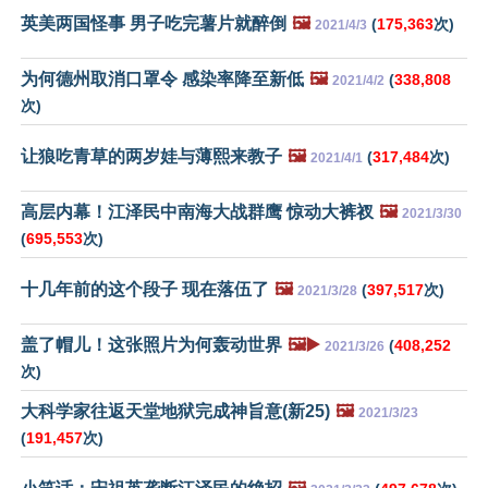
英美两国怪事 男子吃完薯片就醉倒
🖼️
(
175,363
次)
2021/4/3
为何德州取消口罩令 感染率降至新低
🖼️
(
338,808
2021/4/2
次)
让狼吃青草的两岁娃与薄熙来教子
🖼️
(
317,484
次)
2021/4/1
高层内幕！江泽民中南海大战群鹰 惊动大裤衩
🖼️
2021/3/30
(
695,553
次)
十几年前的这个段子 现在落伍了
🖼️
(
397,517
次)
2021/3/28
盖了帽儿！这张照片为何轰动世界
🖼️▶️
(
408,252
2021/3/26
次)
大科学家往返天堂地狱完成神旨意(新25)
🖼️
2021/3/23
(
191,457
次)