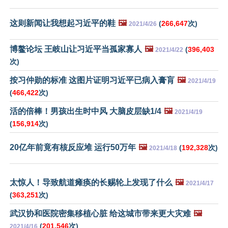
这则新闻让我想起习近平的鞋
🖼️
(
266,647
次)
2021/4/26
博鳌论坛 王岐山让习近平当孤家寡人
🖼️
(
396,403
2021/4/22
次)
按习仲勋的标准 这图片证明习近平已病入膏肓
🖼️
2021/4/19
(
466,422
次)
活的倍棒！男孩出生时中风 大脑皮层缺1/4
🖼️
2021/4/19
(
156,914
次)
20亿年前竟有核反应堆 运行50万年
🖼️
(
192,328
次)
2021/4/18
太惊人！导致航道瘫痪的长赐轮上发现了什么
🖼️
2021/4/17
(
363,251
次)
武汉协和医院密集移植心脏 给这城市带来更大灾难
🖼️
(
201,546
次)
2021/4/16