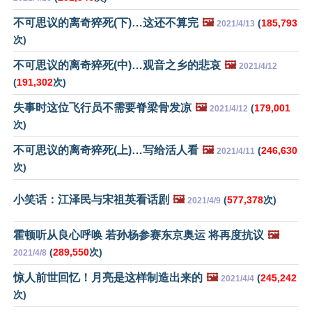
不可思议的离奇猝死(下)…这还不算完
🖼️
(
185,793
2021/4/13
次)
不可思议的离奇猝死(中)…观音之乡的悲哀
🖼️
2021/4/12
(
191,302
次)
失事时这位飞行员不需要脊梁骨发凉
🖼️
(
179,001
2021/4/12
次)
不可思议的离奇猝死(上)…写给活人看
🖼️
(
246,630
2021/4/11
次)
小笑话：江泽民与宋祖英看话剧
🖼️
(
577,378
次)
2021/4/9
霍顿听从良心呼唤 若孙杨参赛东京奥运 将再度抗议
🖼️
(
289,550
次)
2021/4/8
惊人前世回忆！月亮是这样制造出来的
🖼️
(
245,242
2021/4/4
次)