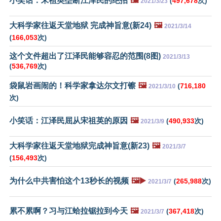
小笑话：宋祖英垄断江泽民的绝招
🖼️
(
497,678
次)
2021/3/23
大科学家往返天堂地狱 完成神旨意(新24)
🖼️
2021/3/14
(
166,053
次)
这个文件超出了江泽民能够容忍的范围(8图)
2021/3/13
(
536,769
次)
袋鼠岩画闹的！科学家拿达尔文打镲
🖼️
(
716,180
2021/3/10
次)
小笑话：江泽民屈从宋祖英的原因
🖼️
(
490,933
次)
2021/3/9
大科学家往返天堂地狱完成神旨意(新23)
🖼️
2021/3/7
(
156,493
次)
为什么中共害怕这个13秒长的视频
🖼️▶️
(
265,988
次)
2021/3/7
累不累啊？习与江蛤拉锯拉到今天
🖼️
(
367,418
次)
2021/3/7