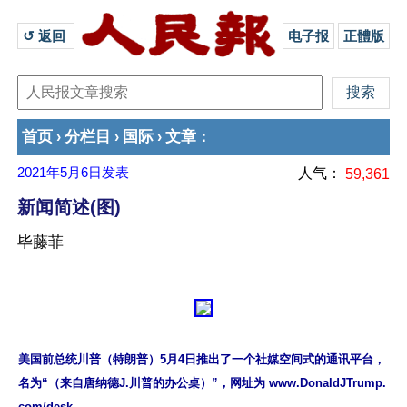
↺ 返回 
电子报
正體版
首页
分栏目
国际
文章
›
›
›
：
2021年5月6日
发表
人气：
59,361
新闻简述(图)
毕藤菲
美国前总统川普（特朗普）5月4日推出了一个社媒空间式的通讯平台，
名为“（来自唐纳德J.川普的办公桌）”，网址为 www.DonaldJTrump.