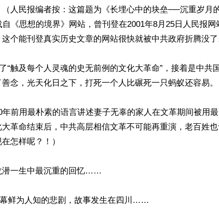
】（人民报编者按：这篇题为《长埋心中的块垒──沉重岁月
载自《思想的境界》网站，曾刊登在2001年8月25日人民报
》这个能刊登真实历史文章的网站很快就被中共政府折腾没了。
开始了“触及每个人灵魂的史无前例的文化大革命”，接着是中共
了善念，光天化日之下，打死一个人比碾死一只蚂蚁还容易。

20年前用最朴素的语言讲述妻子无辜的家人在文革期间被用
化大革命结束后，中共高层相信文革不可能再重演，老百姓也
在怎样呢？！）

潜一生中最沉重的回忆……

一幕鲜为人知的悲剧，故事发生在四川……  
