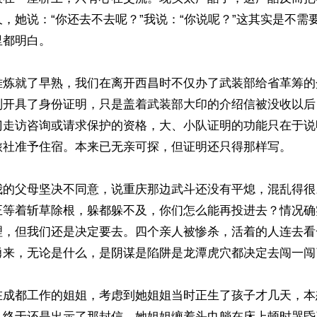
，她说：“你还去不去呢？”我说：“你说呢？”这其实是不需
都明白。

难炼就了早熟，我们在离开西昌时不仅办了武装部给省革筹的
别开具了身份证明，只是盖着武装部大印的介绍信被没收以后
门走访咨询或请求保护的资格，大、小队证明的功能只在于说
旅社准予住宿。本来已无亲可探，但证明还只得那样写。

我的父母坚决不同意，说重庆那边武斗还没有平熄，混乱得很
正等着斩草除根，躲都躲不及，你们怎么能再投进去？情况确
理，但我们还是决定要去。四个亲人被惨杀，活着的人连去看
勇来，无论是什么，是阴谋是陷阱是龙潭虎穴都决定去闯一闯了
在成都工作的姐姐，考虑到她姐姐当时正生了孩子才几天，本
，终于还是出示了那封信。她姐姐缠着头巾躺在床上顿时哭昏