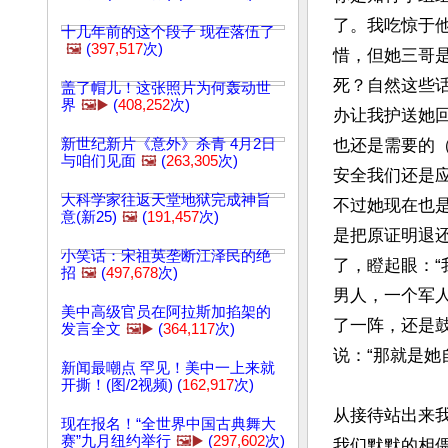
了。我吃惊于
十几年前的这个段子 现在落伍了
🖼️
(
397,517
次)
惜，但她三哥
死？自然这些
盖了帽儿！这张照片为何轰动世
界
🖼️▶️
(
408,252
次)
办让我护送她
新世纪新片《意外》杀青 4月2日
也还是需要的
与咱们见面
🖼️
(
263,305
次)
安全我们还是
大科学家往返天堂地狱完成神旨
不过她现在也
意(新25)
🖼️
(
191,457
次)
是把原证明退
小笑话：宋祖英垄断江泽民的绝
了，瞪起眼：
招
🖼️
(
497,678
次)
男人，一个军
美中高级官员在阿拉斯加掐架的
了一阵，还是
发言全文
🖼️▶️
(
364,117
次)
说：“那就是她
新闻最嘲点 罕见！美中一上来就
开撕！(图/2视频) (
162,917
次)
从接待站出来
现在报名！“全世界中国古典舞大
赛”九月纽约举行
🖼️▶️
(
297,602
次)
我们默默的相