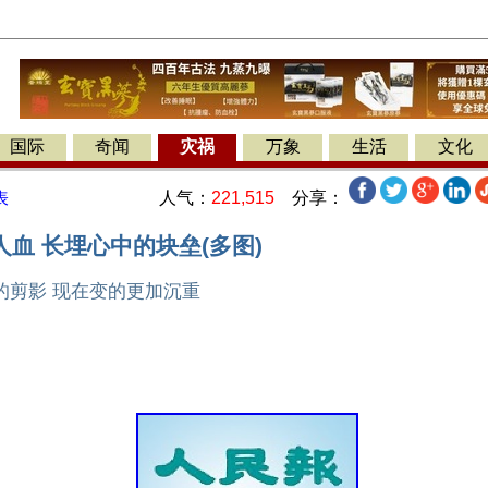
国际
奇闻
灾祸
万象
生活
文化
人气：
221,515
分享：
表
血 长埋心中的块垒(多图)
的剪影 现在变的更加沉重