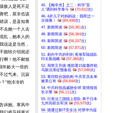
45. 【梅辛传】之二：科学"盲
级敌人是死不足
人"遇到科学泰斗
🖼️
(
70,622
次)
青吧，莫非也该
46. 4岁儿子对妈妈说：我死过一
次很痛！
🖼️
(
69,438
次)
错误，是县知青
47. 新闻简述
🖼️
(
59,361
次)
不去她一个人去
48. 新闻简述
🖼️
(
58,364
次)
混乱，她本人的
49. 新闻简述
🖼️
(
58,207
次)
我说这是当然，
50. 新闻简述
🖼️
(
57,871
次)
不能转介绍就还
51. 刺向中共的利剑 美海军陆战队
印太新战略
🖼️
(
57,366
次)
行啊！他不耐烦
52. 局势又升级 俄部署15架轰炸机
我年龄大一倍的
乌新法准征预备役
🖼️
(
57,046
次)
不过气来。沉寂
53. 掌控联合国机构 中共官员名单
被美公布
🖼️
(
56,844
次)
？”他冷冷的
54. 中共科技战威胁全球 英情报首
长示警
🖼️
(
56,111
次)
55. 日美法三国陆上部队 将于日本
九州岛联合军演
🖼️
(
55,979
次)
告诉她。寒风中
56. 德通过新IT安全法 对禁华为提
我们挤压得更近