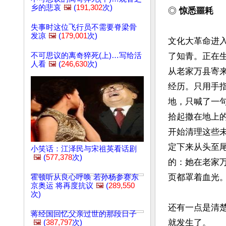
乡的悲哀
🖼️
(
191,302
次)
◎
 惊悉噩耗
失事时这位飞行员不需要脊梁骨
发凉
🖼️
(
179,001
次)
文化大革命进
不可思议的离奇猝死(上)…写给活
了知青。正在
人看
🖼️
(
246,630
次)
从老家万县寄
经历。只用手
地，只喊了一
拾起撒在地上
开始清理这些
定下来从头至
小笑话：江泽民与宋祖英看话剧
🖼️
(
577,378
次)
的：她在老家
页都罩着血光。
霍顿听从良心呼唤 若孙杨参赛东
京奥运 将再度抗议
🖼️
(
289,550
次)
还有一点是清楚
蒋经国回忆父亲过世的那段日子
就发生了。

🖼️
(
387,797
次)