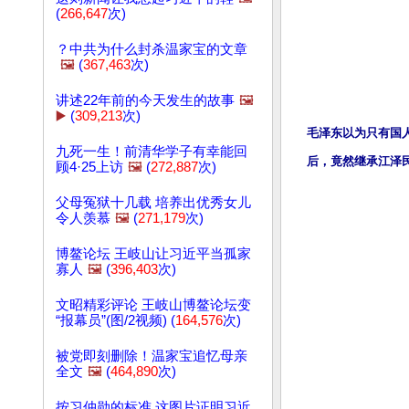
(
266,647
次)
？中共为什么封杀温家宝的文章
🖼️
(
367,463
次)
讲述22年前的今天发生的故事
🖼️
▶️
(
309,213
次)
毛泽东以为只有国
九死一生！前清华学子有幸能回
后，竟然继承江泽
顾4·25上访
🖼️
(
272,887
次)
父母冤狱十几载 培养出优秀女儿
令人羡慕
🖼️
(
271,179
次)
博鳌论坛 王岐山让习近平当孤家
寡人
🖼️
(
396,403
次)
文昭精彩评论 王岐山博鳌论坛变
“报幕员”(图/2视频) (
164,576
次)
被党即刻删除！温家宝追忆母亲
全文
🖼️
(
464,890
次)
按习仲勋的标准 这图片证明习近