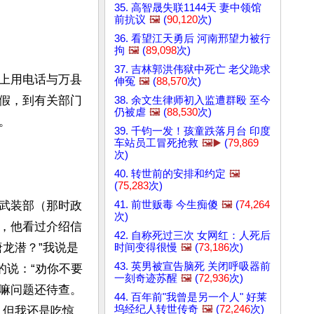
35. 高智晟失联1144天 妻中领馆
前抗议
🖼️
(
90,120
次)
36. 看望江天勇后 河南邢望力被行
拘
🖼️
(
89,098
次)
37. 吉林郭洪伟狱中死亡 老父跪求
上用电话与万县
伸冤
🖼️
(
88,570
次)
假，到有关部门
38. 余文生律师初入监遭群殴 至今
仍被虐
🖼️
(
88,530
次)


39. 千钧一发！孩童跌落月台 印度
车站员工冒死抢救
🖼️▶️
(
79,869
次)
40. 转世前的安排和约定
🖼️
(
75,283
次)
41. 前世贩毒 今生痴傻
🖼️
(
74,264
武装部（那时政
次)
，他看过介绍信
42. 自称死过三次 女网红：人死后
龙潜？”我说是
时间变得很慢
🖼️
(
73,186
次)
43. 英男被宣告脑死 关闭呼吸器前
的说：“劝你不要
一刻奇迹苏醒
🖼️
(
72,936
次)
嘛问题还待查。
44. 百年前"我曾是另一个人" 好莱
坞经纪人转世传奇
🖼️
(
72,246
次)
，但我还是吃惊