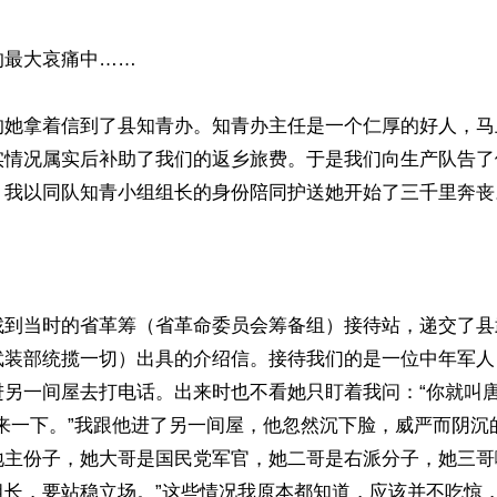
最大哀痛中……

的她拿着信到了县知青办。知青办主任是一个仁厚的好人，马
实情况属实后补助了我们的返乡旅费。于是我们向生产队告了
，我以同队知青小组组长的身份陪同护送她开始了三千里奔丧。
找到当时的省革筹（省革命委员会筹备组）接待站，递交了县
武装部统揽一切）出具的介绍信。接待我们的是一位中年军人
进另一间屋去打电话。出来时也不看她只盯着我问：“你就叫唐
来一下。”我跟他进了另一间屋，他忽然沉下脸，威严而阴沉
地主份子，她大哥是国民党军官，她二哥是右派分子，她三哥
组长，要站稳立场。”这些情况我原本都知道，应该并不吃惊