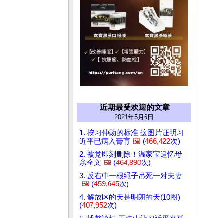
近期最受欢迎的文章
2021年5月6日
1. 按习仲勋的标准 这图片证明习
近平已病入膏肓
🖼️
(
466,422
次)
2. 被党即刻删除！温家宝追忆母
亲全文
🖼️
(
464,890
次)
3. 反右中一根绳子吊死一对夫妻
🖼️
(
459,645
次)
4. 解放区的天是明朗的天(10图)
(
407,952
次)