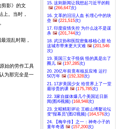
15. 这则新闻让我想起习近平的鞋
的剪影》的文
🖼️
(
266,647
次)
网站上。当时，
16. 文革的汨汨人血 长埋心中的块
垒
🖼️
(
221,515
次)


17. 印度疫情失控 为什么这不是谋
杀
🖼️
(
201,744
次)
国最混乱时期，
18. 武汉协和医院密集移植心脏 给
这城市带来更大灾难
🖼️
(
201,546
次)
19. 英国三女子怪病 怪的真是出了
圈儿
🖼️
(
197,285
次)
最原始的劳作工具
20. 20亿年前竟有核反应堆 运行
认为那完全是一
50万年
🖼️
(
192,328
次)
21. 17岁美国少女 给世界上了一堂
最珍贵的课
🖼️
(
175,785
次)
22. 3家自媒体爆几个美国近日新
闻(图/6视频) (
168,948
次)
23. 文昭精彩评论 王岐山博鳌论坛
变“报幕员”(图/2视频) (
164,576
次)
24. 【梅辛传】之一：神奇小子的
童年奇遇
🖼️
(
157,200
次)