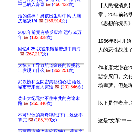
平已病入膏肓
🖼️
(
466,422
次)
【人民报消息
章，20年前转
活的倍棒！男孩出生时中风 大脑
皮层缺1/4
🖼️
(
156,914
次)
《思想的境界
20亿年前竟有核反应堆 运行50万
年
🖼️
(
192,328
次)
1966年6月
回忆4-25 我被朱镕基带进中南海
人的恶性战胜
🖼️
(
267,217
次)
太惊人！导致航道瘫痪的长赐轮
作者唐龙潜在
上发现了什么
🖼️
(
363,251
次)
悲惨灭门。文
武汉协和医院密集移植心脏 给这
场噩梦。但是现
城市带来更大灾难
🖼️
(
201,546
次)
袭击大纪元挡不住中共的穷途末
以下是作者唐龙
路
🖼️
(
255,846
次)
不可思议的离奇猝死(下)…这还不
算完
🖼️
(
185,793
次)
这是“文革”中
不可思议的离奇猝死(中)…观音之