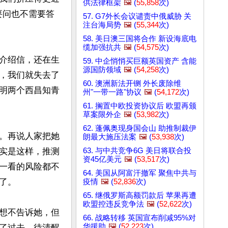
供法律框架
🖼️
(
55,858
次)
要问也不需要答
57. G7外长会议谴责中俄威胁 关
注台海局势
🖼️
(
55,344
次)
58. 美日澳三国将合作 新设海底电
缆加强抗共
🖼️
(
54,575
次)
介绍信，还在生
59. 中企悄悄买巨额英国资产 含能
源国防领域
🖼️
(
54,258
次)
，我们就失去了
60. 澳洲新法开铡 外长废除维
明两个西昌知青
州"一带一路"协议
🖼️
(
54,172
次)
61. 搁置中欧投资协议后 欧盟再颁
草案限外企
🖼️
(
53,982
次)
62. 蓬佩奥现身国会山 助推制裁伊
。再说人家把她
朗最大施压法案
🖼️
(
53,938
次)
63. 与中共竞争6G 美日将联合投
实是这样，推测
资45亿美元
🖼️
(
53,517
次)
一看的风险都不
64. 美国从阿富汗撤军 聚焦中共与
。

疫情
🖼️
(
52,836
次)
65. 继俄罗斯高额罚款后 苹果再遭
欧盟控违反竞争法
🖼️
(
52,622
次)
想不告诉她，但
66. 战略转移 英国宣布削减95%对
华援助
🖼️
(
52,223
次)
了过去。待清醒