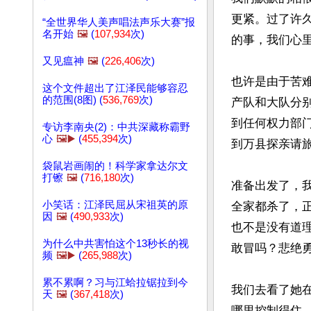
更紧。过了许久
“全世界华人美声唱法声乐大赛”报
名开始
🖼️
(
107,934
次)
的事，我们心里
又见瘟神
🖼️
(
226,406
次)
也许是由于苦
这个文件超出了江泽民能够容忍
的范围(8图) (
536,769
次)
产队和大队分
到任何权力部
专访李南央(2)：中共深藏称霸野
心
🖼️▶️
(
455,394
次)
到万县探亲请
袋鼠岩画闹的！科学家拿达尔文
打镲
🖼️
(
716,180
次)
准备出发了，
小笑话：江泽民屈从宋祖英的原
全家都杀了，
因
🖼️
(
490,933
次)
也不是没有道
为什么中共害怕这个13秒长的视
敢冒吗？悲绝
频
🖼️▶️
(
265,988
次)
累不累啊？习与江蛤拉锯拉到今
我们去看了她
天
🖼️
(
367,418
次)
哪里控制得住