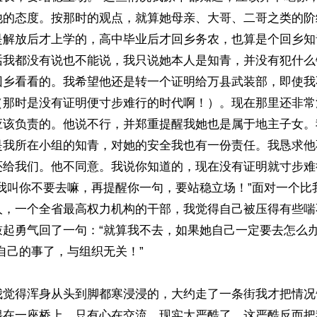
他的态度。按那时的观点，就算她母亲、大哥、二哥之类的阶
是解放后才上学的，高中毕业后才回乡务农，也算是个回乡知
话我都没有说也不能说，我只说她本人是知青，并没有犯什么
回乡看看的。我希望他还是转一个证明给万县武装部，即使我
（那时是没有证明便寸步难行的时代啊！）。现在那里还非常
应该负责的。他说不行，并郑重提醒我她也是属于地主子女。
是我所在小组的知青，对她的安全我也有一份责任。我恳求他
还给我们。他不同意。我说你知道的，现在没有证明就寸步难
“我叫你不要去嘛，再提醒你一句，要站稳立场！”面对一个比
人，一个全省最高权力机构的干部，我觉得自己被压得有些喘
鼓起勇气回了一句：“就算我不去，如果她自己一定要去怎么办
自己的事了，与组织无关！”

我觉得浑身从头到脚都寒浸浸的，大约走了一条街我才把情况
偎在一座桥上，只有心在交流。现实太严酷了，这严酷反而把