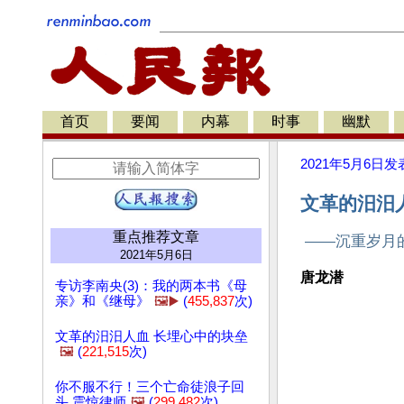
首页
要闻
内幕
时事
幽默
2021年5月6日
发
文革的汨汨人
重点推荐文章
——沉重岁月
2021年5月6日
唐龙潜
专访李南央(3)：我的两本书《母
亲》和《继母》
🖼️▶️
(
455,837
次)
文革的汨汨人血 长埋心中的块垒
🖼️
(
221,515
次)
你不服不行！三个亡命徒浪子回
头 震惊律师
🖼️
(
299,482
次)