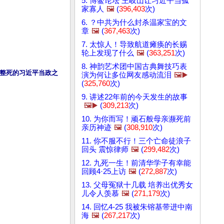
5. 博鳌论坛 王岐山让习近平当孤
家寡人
🖼️
(
396,403
次)
6. ？中共为什么封杀温家宝的文
章
🖼️
(
367,463
次)
7. 太惊人！导致航道瘫痪的长赐
轮上发现了什么
🖼️
(
363,251
次)
8. 神韵艺术团中国古典舞技巧表
整死的习近平当政之
演为何让多位网友感动流泪
🖼️▶️
(
325,760
次)
9. 讲述22年前的今天发生的故事
🖼️▶️
(
309,213
次)
10. 为你而写！顽石般母亲濒死前
亲历神迹
🖼️
(
308,910
次)
11. 你不服不行！三个亡命徒浪子
回头 震惊律师
🖼️
(
299,482
次)
12. 九死一生！前清华学子有幸能
回顾4·25上访
🖼️
(
272,887
次)
13. 父母冤狱十几载 培养出优秀女
儿令人羡慕
🖼️
(
271,179
次)
14. 回忆4-25 我被朱镕基带进中南
海
🖼️
(
267,217
次)