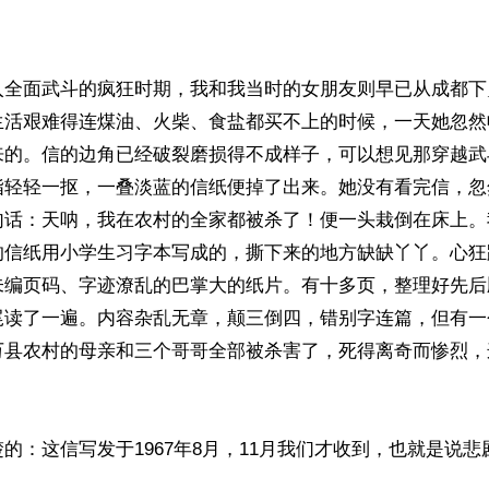
入全面武斗的疯狂时期，我和我当时的女朋友则早已从成都下
生活艰难得连煤油、火柴、食盐都买不上的时候，一天她忽然
来的。信的边角已经破裂磨损得不成样子，可以想见那穿越武
指轻轻一抠，一叠淡蓝的信纸便掉了出来。她没有看完信，忽
句话：天呐，我在农村的全家都被杀了！便一头栽倒在床上。
的信纸用小学生习字本写成的，撕下来的地方缺缺丫丫。心狂
未编页码、字迹潦乱的巴掌大的纸片。有十多页，整理好先后
尾读了一遍。内容杂乱无章，颠三倒四，错别字连篇，但有一
万县农村的母亲和三个哥哥全部被杀害了，死得离奇而惨烈，


的：这信写发于1967年8月，11月我们才收到，也就是说