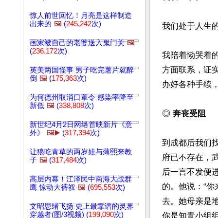
惊人前世回忆！月亮是这样制造
出来的
🖼️
(
245,242
次)
我们处于人生的
画家被自己的老婆送入鬼门关
🖼️
(
236,172
次)
我陪着恸哭着
方面联系，证
英美两国怪事 男子吃完薯片就醉
倒
🖼️
(
175,363
次)
办好各种手续
为何德州取消口罩令 感染率降至
新低
🖼️
(
338,808
次)
◎ 
奔丧受阻
新世纪4月2日网络首映新片《意
外》
🖼️▶️
(
317,394
次)
到成都后我们
让狼吃青草的两岁娃与薄熙来教
府已不存在，
子
🖼️
(
317,484
次)
后一言不发便
高层内幕！江泽民中南海大战群
的。他说：“你
鹰 惊动大裤衩
🖼️
(
695,553
次)
去。她母亲是
文昭思绪飞扬 史上最靠谱的灵界
穿越者(图/3视频) (
199,090
次)
你是知青小组