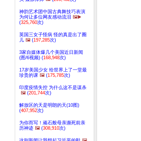
神韵艺术团中国古典舞技巧表演
为何让多位网友感动流泪
🖼️▶️
(
325,760
次)
英国三女子怪病 怪的真是出了圈
儿
🖼️
(
197,285
次)
3家自媒体爆几个美国近日新闻
(图/6视频) (
168,948
次)
17岁美国少女 给世界上了一堂最
珍贵的课
🖼️
(
175,785
次)
印度疫情失控 为什么这不是谋杀
🖼️
(
201,744
次)
解放区的天是明朗的天(10图)
(
407,952
次)
为你而写！顽石般母亲濒死前亲
历神迹
🖼️
(
308,910
次)
这则新闻让我想起习近平的鞋
🖼️