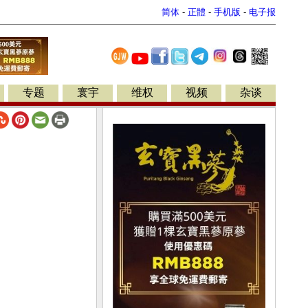
简体
-
正體
-
手机版
-
电子报
专题
寰宇
维权
视频
杂谈