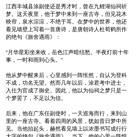
江西丰城县涂副使还是秀才时，曾在九鲤湖仙祠祈
梦。这天夜里，他于梦中来到一座古寺，但见花木
映帘，泉水淙淙，不绝于耳。在梦中的世界，他还
看见墙壁上写着一首唐诗，是唐朝诗人杜荀鹤所作
的绝句《旅舍遇雨》：

“月华星彩坐来收，岳色江声暗结愁。半夜灯前十年
事，一时和雨到心头。”

他从梦中醒来后，心里感到一阵怅然，自认为登科
不成，功名无望。然而几年以后，涂君考中进士，
入仕为官成了御史。因此，他以为仙祠之梦只是一
个梦罢了，不足以为信。

后来，他在广东任副使时，一天巡海而行，来到山
里的一座古寺。看着四周的风景，犹如昔日梦中所
见。当他抬起头，赫然看见墙上以浓墨书写成行行
大字的绝句《旅舍遇雨》。当下，他的心里一阵惶