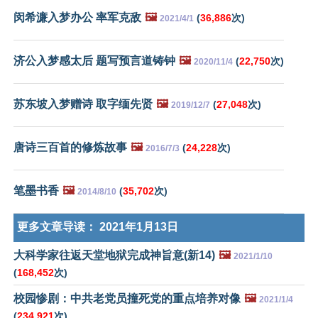
闵希濂入梦办公 率军克敌
🖼️
(
36,886
次)
2021/4/1
济公入梦感太后 题写预言道铸钟
🖼️
(
22,750
次)
2020/11/4
苏东坡入梦赠诗 取字缅先贤
🖼️
(
27,048
次)
2019/12/7
唐诗三百首的修炼故事
🖼️
(
24,228
次)
2016/7/3
笔墨书香
🖼️
(
35,702
次)
2014/8/10
更多文章导读：
2021年1月13日
大科学家往返天堂地狱完成神旨意(新14)
🖼️
2021/1/10
(
168,452
次)
校园惨剧：中共老党员撞死党的重点培养对像
🖼️
2021/1/4
(
234,921
次)