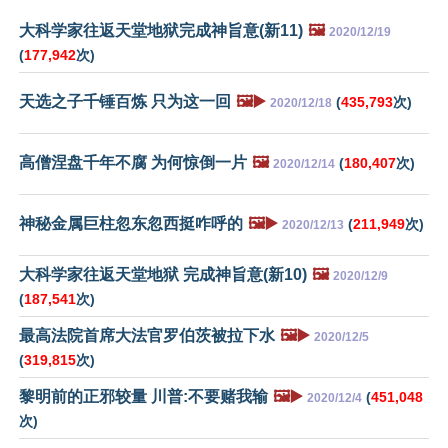
大科学家往返天堂地狱完成神旨意(新11)
🖼️
2020/12/19
(
177,942
次)
天选之子千锤百炼 只为这一回
🖼️▶️
(
435,793
次)
2020/12/18
高僧涅盘千年不腐 为何惊倒一片
🖼️
(
180,407
次)
2020/12/14
神秘金属巨柱忽东忽西挺咋呼的
🖼️▶️
(
211,949
次)
2020/12/13
大科学家往返天堂地狱 完成神旨意(新10)
🖼️
2020/12/9
(
187,541
次)
最高法院首席大法官罗伯茨被拉下水
🖼️▶️
2020/12/5
(
319,815
次)
黎明前的正邪较量 川普:不要赌我输
🖼️▶️
(
451,048
2020/12/4
次)