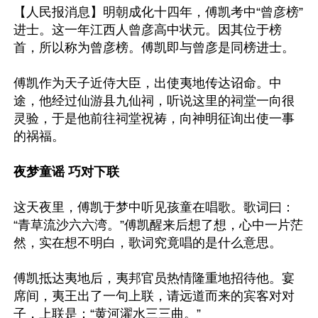
【人民报消息】明朝成化十四年，傅凯考中“曾彦榜”
进士。这一年江西人曾彦高中状元。因其位于榜
首，所以称为曾彦榜。傅凯即与曾彦是同榜进士。

傅凯作为天子近侍大臣，出使夷地传达诏命。中
途，他经过仙游县九仙祠，听说这里的祠堂一向很
灵验，于是他前往祠堂祝祷，向神明征询出使一事
的祸福。

夜梦童谣 巧对下联
这天夜里，傅凯于梦中听见孩童在唱歌。歌词曰：
“青草流沙六六湾。”傅凯醒来后想了想，心中一片茫
然，实在想不明白，歌词究竟唱的是什么意思。

傅凯抵达夷地后，夷邦官员热情隆重地招待他。宴
席间，夷王出了一句上联，请远道而来的宾客对对
子，上联是：“黄河濯水三三曲。”
