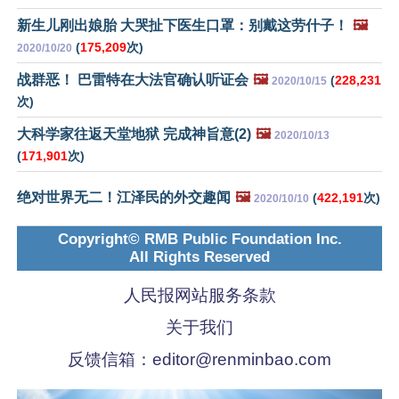
新生儿刚出娘胎 大哭扯下医生口罩：别戴这劳什子！
🖼️
(
175,209
次)
2020/10/20
战群恶！ 巴雷特在大法官确认听证会
🖼️
(
228,231
2020/10/15
次)
大科学家往返天堂地狱 完成神旨意(2)
🖼️
2020/10/13
(
171,901
次)
绝对世界无二！江泽民的外交趣闻
🖼️
(
422,191
次)
2020/10/10
Copyright© RMB Public Foundation Inc.
All Rights Reserved
人民报网站服务条款
关于我们
反馈信箱：
editor@renminbao.com