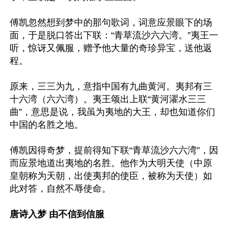
傅凯忽然想到梦中的那句歌词，词意应景眼下的场
面，于是脱口答出下联：“青草流沙六六湾。”夷王一
听，惊讶又佩服，赠予他大量的奇珍异宝，送他返
程。

原来，三三为九，意指中国有九曲黄河。夷邦有三
十六湾（六六湾）。夷王颂出上联“黄河濯水三三
曲”，意思是说，我虽为夷地的大王，却也知道你们
中国的名胜之地。

傅凯因得奇梦，提前得知下联“青草流沙六六湾”，因
而应景地道出夷地的名胜。他作为大明天使（中原
皇朝称为天朝，出使夷邦的使臣，被称为天使）如
此对答，自然不辱使命。

唐诗入梦 由不信到信服