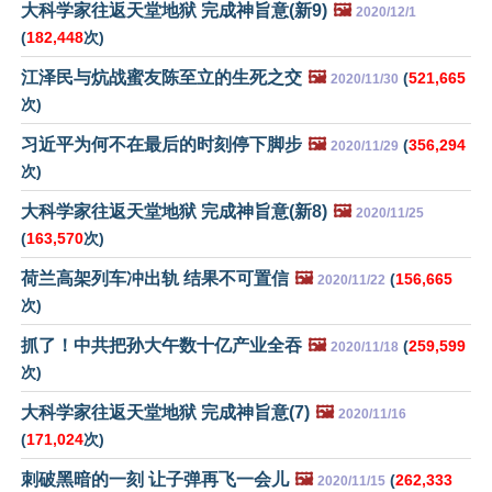
大科学家往返天堂地狱 完成神旨意(新9)
🖼️
2020/12/1
(
182,448
次)
江泽民与炕战蜜友陈至立的生死之交
🖼️
(
521,665
2020/11/30
次)
习近平为何不在最后的时刻停下脚步
🖼️
(
356,294
2020/11/29
次)
大科学家往返天堂地狱 完成神旨意(新8)
🖼️
2020/11/25
(
163,570
次)
荷兰高架列车冲出轨 结果不可置信
🖼️
(
156,665
2020/11/22
次)
抓了！中共把孙大午数十亿产业全吞
🖼️
(
259,599
2020/11/18
次)
大科学家往返天堂地狱 完成神旨意(7)
🖼️
2020/11/16
(
171,024
次)
刺破黑暗的一刻 让子弹再飞一会儿
🖼️
(
262,333
2020/11/15