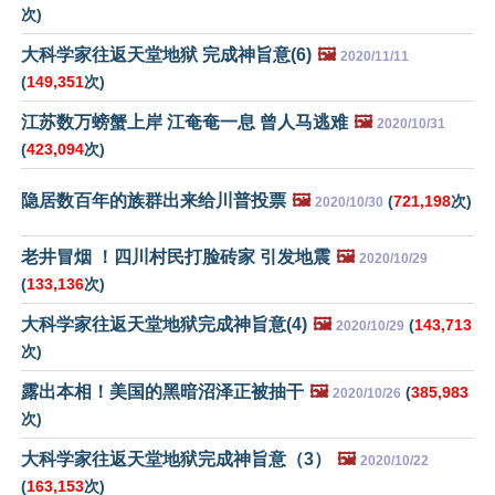
次)
大科学家往返天堂地狱 完成神旨意(6)
🖼️
2020/11/11
(
149,351
次)
江苏数万螃蟹上岸 江奄奄一息 曾人马逃难
🖼️
2020/10/31
(
423,094
次)
隐居数百年的族群出来给川普投票
🖼️
(
721,198
次)
2020/10/30
老井冒烟 ！四川村民打脸砖家 引发地震
🖼️
2020/10/29
(
133,136
次)
大科学家往返天堂地狱完成神旨意(4)
🖼️
(
143,713
2020/10/29
次)
露出本相！美国的黑暗沼泽正被抽干
🖼️
(
385,983
2020/10/26
次)
大科学家往返天堂地狱完成神旨意（3）
🖼️
2020/10/22
(
163,153
次)