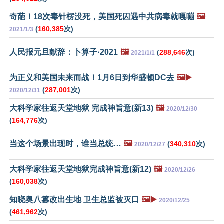
奇葩！18次毒针楞没死，美国死囚遇中共病毒就嘎嘣
🖼️
(
160,385
次)
2021/1/3
人民报元旦献辞：卜算子·2021
🖼️
(
288,646
次)
2021/1/1
为正义和美国未来而战！1月6日到华盛顿DC去
🖼️▶️
(
287,001
次)
2020/12/31
大科学家往返天堂地狱 完成神旨意(新13)
🖼️
2020/12/30
(
164,776
次)
当这个场景出现时，谁当总统…
🖼️
(
340,310
次)
2020/12/27
大科学家往返天堂地狱完成神旨意(新12)
🖼️
2020/12/26
(
160,038
次)
知晓奥八篡改出生地 卫生总监被灭口
🖼️▶️
2020/12/25
(
461,962
次)