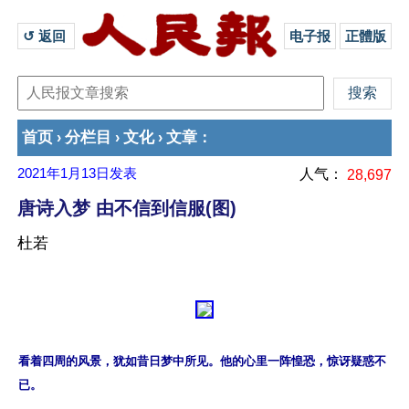
↺ 返回 
电子报
正體版
首页
分栏目
文化
文章
›
›
›
：
2021年1月13日
发表
人气：
28,697
唐诗入梦 由不信到信服(图)
杜若
看着四周的风景，犹如昔日梦中所见。他的心里一阵惶恐，惊讶疑惑不