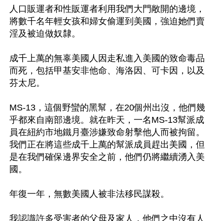
人口販運者和性販運者利用我們大門敞開的邊境，
將數千名年輕女孩和婦女偷運到美國，強迫她們賣
淫及被迫做奴隸。

成千上萬的無辜美國人因走私進入美國的致命毒品
而死，包括甲基安非他命、海洛因、可卡因，以及
芬太尼。

MS-13，這個野蠻的黑幫，在20個州出沒，他們幾
乎都來自南部邊境。就在昨天，一名MS-13幫派成
員在紐約市地鐵月臺涉嫌致命射擊他人而被拘留。
我們正在將這些成千上萬的幫派成員趕出美國，但
是在我們確保邊界安全之前，他們仍將繼續湧入美
國。

年復一年，無數美國人被非法移民謀殺。

我認識許多受害者的父母及家人，他們之中沒有人