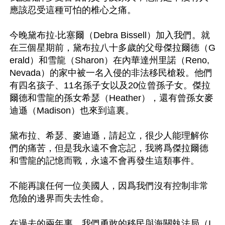
應該忍受這種可怕的椎心之痛。

今晚黛布拉‧比塞爾（Debra Bissell）加入我們。就
在三個星期前，黛布拉八十多歲的父母傑拉爾德（G
erald）和雪龍（Sharon）在內華達州里諾（Reno, 
Nevada）的家中被一名入侵的非法移民槍殺。他們
有四名孩子、11名孫子女以及20位曾孫子女。傑拉
爾德和雪龍的孫女希瑟（Heather），還有曾孫女麥
迪遜（Madison）也來到這裏。

黛布拉、希瑟、麥迪遜，請起立，很少人能理解你
們的痛苦，但是我永遠不會忘記，我將爲傑拉爾德
和雪龍的記憶而戰，永遠不會再發生這類事件。

不能再讓任何一位美國人，因爲我們沒有控制非常
危險的邊界而失去性命。

在過去的兩年裏，我們勇敢的移民與海關執法局（I