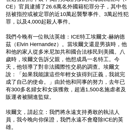
CE）官員逮捕了26.6萬名外國籍犯罪分子，其中包
括被指控或被定罪的近10萬起襲擊事件、3萬起性犯
罪，以及4,000起殺人事件。

我們今晚有一位執法英雄：ICE特工埃爾文‧赫納德
茲（Elvin Hernandez）。當埃爾文還是男孩時，他
和他的家人從多米尼加共和國合法移民到美國。八
歲時，埃爾文告訴父親，他想成爲一名特工。今
天，他領導了對非法國際性交易的調查。埃爾文
說：「如果我能讓這些年輕女孩得到正義，我就完
成了自己的使命。」由於他和同事的努力，去年已
有300多名婦女和女孩獲救，超過1,500名施虐者及
販運者被關進監獄。

埃爾文，請起立：我們將永遠支持勇敢的執法人
員，我今晚向你保證，我們永遠不會廢除ICE的英
雄。
