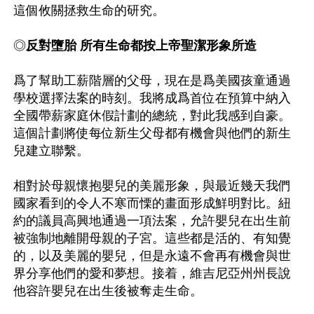
這個攸關拯救生命的研究。

◎
反對墮胎 所有生命都按上帝聖潔形象所造
爲了幫助工薪階層的父母，現在是爲美國孩童通過
學校選擇法案的時刻。我將成爲首位在預算中納入
全國帶薪家庭休假計劃的總統，對此我感到自豪。
這個計劃將使每位新生父母都有機會與他們的新生
兒建立聯繫。

相對於母親懷抱嬰兒的美麗形象，與最近幾天我們
國家看到的令人不寒而慄的畫面形成鮮明對比。紐
約的議員高興地通過一項法案，允許嬰兒在出生前
被強制地離開母親的子宮。這些都是活的、有知覺
的，以及美麗的嬰兒，但是永遠不會再有機會與世
界分享他們的愛和夢想。接着，維吉尼亞州州長說
他容許嬰兒在出生後被奪走生命。
