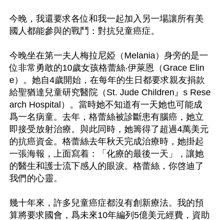
今晚，我還要求各位和我一起加入另一場讓所有美
國人都能參與的戰鬥：對抗兒童癌症。

今晚坐在第一夫人梅拉尼婭（Melania）身旁的是一
位非常勇敢的10歲女孩格蕾絲‧伊萊恩（Grace Elin
e）。她自4歲開始，在每年的生日都要求親友捐款
給聖猶達兒童研究醫院（St. Jude Children』s Rese
arch Hospital）。當時她不知道有一天她也可能成
爲一名病童。去年，格蕾絲被診斷患有腦癌，她立
即接受放射治療。與此同時，她籌得了超過4萬美元
的抗癌資金。格蕾絲去年秋天完成治療時，她掛起
一張海報，上面寫着：「化療的最後一天」，讓她
的醫生和護士流下感人的眼淚。格蕾絲，你啓迪了
我們的心靈。

幾十年來，許多兒童癌症都沒有創新療法。我的預
算將要求國會，爲未來10年編列5億美元經費，資助