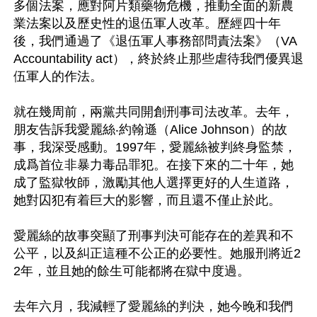
多個法案，應對阿片類藥物危機，推動全面的新農
業法案以及歷史性的退伍軍人改革。歷經四十年
後，我們通過了《退伍軍人事務部問責法案》（VA 
Accountability act），終於終止那些虐待我們優異退
伍軍人的作法。

就在幾周前，兩黨共同開創刑事司法改革。去年，
朋友告訴我愛麗絲‧約翰遜（Alice Johnson）的故
事，我深受感動。1997年，愛麗絲被判終身監禁，
成爲首位非暴力毒品罪犯。在接下來的二十年，她
成了監獄牧師，激勵其他人選擇更好的人生道路，
她對囚犯有着巨大的影響，而且還不僅止於此。

愛麗絲的故事突顯了刑事判決可能存在的差異和不
公平，以及糾正這種不公正的必要性。她服刑將近2
2年，並且她的餘生可能都將在獄中度過。

去年六月，我減輕了愛麗絲的判決，她今晚和我們