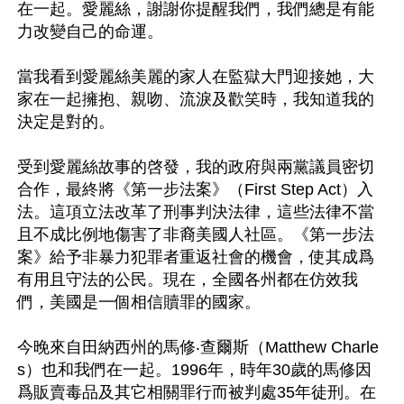
在一起。愛麗絲，謝謝你提醒我們，我們總是有能
力改變自己的命運。

當我看到愛麗絲美麗的家人在監獄大門迎接她，大
家在一起擁抱、親吻、流淚及歡笑時，我知道我的
決定是對的。

受到愛麗絲故事的啓發，我的政府與兩黨議員密切
合作，最終將《第一步法案》（First Step Act）入
法。這項立法改革了刑事判決法律，這些法律不當
且不成比例地傷害了非裔美國人社區。《第一步法
案》給予非暴力犯罪者重返社會的機會，使其成爲
有用且守法的公民。現在，全國各州都在仿效我
們，美國是一個相信贖罪的國家。

今晚來自田納西州的馬修‧查爾斯（Matthew Charle
s）也和我們在一起。1996年，時年30歲的馬修因
爲販賣毒品及其它相關罪行而被判處35年徒刑。在