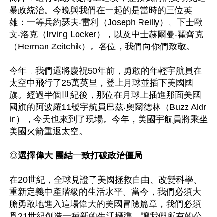
暴政統治。今晚與我們在一起的是當時的三位英
雄：一等兵約瑟夫‧雷利（Joseph Reilly）、下士歐
文‧洛克（Irving Locker），以及中士赫爾曼‧翟齊克
（Herman Zeitchik）。各位，我們向你們致敬。

今年，我們還將慶祝50年前，勇敢的年輕宇航員在
太空中飛行了25萬英里，登上月球並插下美國國
旗。經過半個世紀後，那位在月球上插進那面美國
國旗的阿波羅11號宇航員巴茲‧奧爾德林（Buzz Aldr
in），今天也來到了現場。今年，美國宇航員將乘坐
美國火箭重返太空。

◎
選擇偉大 團結一致打破政治僵局
在20世紀，全球見證了美國拯救自由、改變科學、
重新定義中產階級的生活水平。當今，我們必須大
膽勇敢地進入這場偉大的美國冒險篇章，我們必須
爲21世紀創造一種新的生活標準，讓我們所有的公