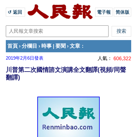
↺ 返回 
電子報
简体版
首頁
分欄目
時事
要聞
文章
›
›
|
›
：
2019年2月6日
發表
人氣：
606,322
川普第二次國情諮文演講全文翻譯(視頻/同聲
翻譯)