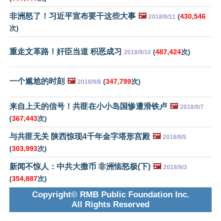
非洲怒了！习近平宣布要干这些大事
🖼️
(
430,546
2018/9/11
次)
重走文革路！奸臣当道 积恶成习
(
487,424
次)
2018/9/10
一个尴尬的时刻
🖼️
(
347,799
次)
2018/9/8
来自上天的信号！共匪在小小岛国惨遭滑铁卢
🖼️
2018/9/7
(
367,443
次)
与共匪无关 陕西惊现4千年金字塔形宫殿
🖼️
2018/9/5
(
303,993
次)
新闻不惊人：中共大撒币 非洲恼怒极(下)
🖼️
2018/9/3
(
354,887
次)
Copyright© RMB Public Foundation Inc.
All Rights Reserved