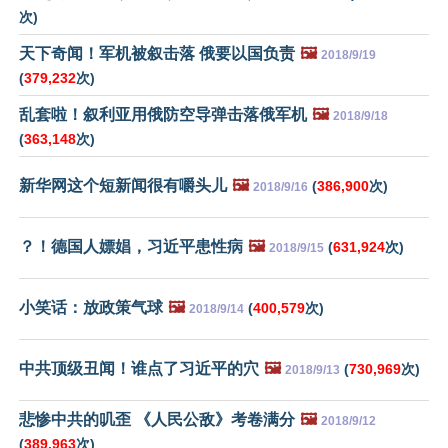
次)
天下奇闻！军机被叙击落 俄要以国负责
🖼️
2018/9/19
(
379,232
次)
乱套啦！叙利亚用俄防空导弹击落俄军机
🖼️
2018/9/18
(
363,148
次)
新华网这个短新闻很有嚼头儿
🖼️
(
386,900
次)
2018/9/16
？！德国人嫖娼，习近平患性病
🖼️
(
631,924
次)
2018/9/15
小笑话：放政策气球
🖼️
(
400,579
次)
2018/9/14
中共顶级丑闻！谁点了习近平的穴
🖼️
(
730,969
次)
2018/9/13
悲惨中共的叽歪 《人民公敌》考卷满分
🖼️
2018/9/12
(
389,963
次)