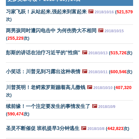
习家飞跃！从站起来,强起来到富起来
🖼️
(
521,579
2018/10/16
次)
两男孩同时遭闪电击中 为何伤势大不相同
🖼️
2018/10/15
(
255,229
次)
彭斯的讲话在治疗习近平的"性病"
🖼️
(
515,726
次)
2018/10/13
小笑话：川普见到习露出这种表情
🖼️
(
600,546
次)
2018/10/11
川普英明！老鳄索罗斯蹦着高儿撒钱
🖼️
(
407,320
2018/10/10
次)
续前缘！一个注定要发生的事情发生了
🖼️
2018/10/9
(
590,474
次)
圣灵不断催促 班机提早3分钟逃生
🖼️
(
442,823
次)
2018/10/8