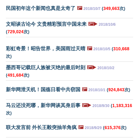
民国初年这个新闻也真是太奇了
🖼️
(
349,663
次)
2018/10/7
文昭谈古论今 文贵精彩预言中国未来
🖼️▶️
2018/10/6
(
729,024
次)
彩虹奇景！昭告世界，美国雨过天晴
🖼️
(
310,668
2018/10/5
次)
墨西哥记载巨人族被灭绝的最后时刻
🖼️▶️
2018/10/2
(
491,684
次)
新华网泄天机！国殇日看中共窃国
🖼️
(
924,843
次)
2018/10/1
马云还没死哪，新华网谈其身后事
🖼️▶️
(
1,183,316
2018/9/30
次)
联大发言前 外长王毅突抽羊角疯
🖼️
(
615,376
次)
2018/9/29