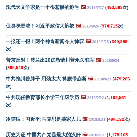
现代天文学家是一个很悲惨的称号
🖼️
(
493,863
次)
2018/9/27
促臭味更浓！习近平致信大裤衩
🖼️
(
974,715
次)
2018/9/26
一报还一报！两个神奇新闻令人惊叹
🖼️
(
340,399
2018/9/25
次)
普京反对！波兰出20亿恳请川普永久驻军
🖼️
2018/9/24
(
395,546
次)
中共掐川普脖子 用劲太大 裤腰带崩断
🖼️
(
479,266
2018/9/23
次)
中共现任教育部长小学三年级学历
🖼️
(
1,102,561
2018/9/22
次)
冷笑话：习近平:马克思是娘家人儿
🖼️
(
494,192
次)
2018/9/21
历史为证:中国共产党是最大的汉奸
🖼️
(
1,178,165
2018/9/20