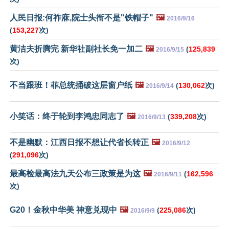
人民日报:何祚庥,院士头衔不是"铁帽子"
🖼️
2016/9/16
(
153,227
次)
黄洁夫折腾完 新华社副社长免一加二
🖼️
(
125,839
2016/9/15
次)
不当跟班！菲总统捅破这层窗户纸
🖼️
(
130,062
次)
2016/9/14
小笑话：终于轮到李鸿忠同志了
🖼️
(
339,208
次)
2016/9/13
不是幽默：江西日报不想让代省长转正
🖼️
2016/9/12
(
291,096
次)
最高检最高法九天公布三政策是为这
🖼️
(
162,596
2016/9/11
次)
G20！金秋中华美 神意兑现中
🖼️
(
225,086
次)
2016/9/9