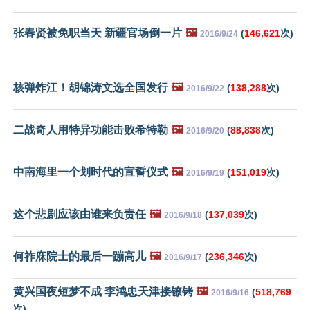
张春贤被免职当天 新疆官场倒一片
🖼️
(
146,621
次)
2016/9/24
核弹炸江！胡锦涛文选全国发行
🖼️
(
138,288
次)
2016/9/22
二战奇人用特异功能击败希特勒
🖼️
(
88,838
次)
2016/9/20
中南海里一个划时代的宣誓仪式
🖼️
(
151,019
次)
2016/9/19
这个悲剧应该由谁来负责任
🖼️
(
137,039
次)
2016/9/18
何祚庥院士的最后一蹦高儿
🖼️
(
236,346
次)
2016/9/17
黄兴国夜短梦不成 李鸿忠天津接镣铐
🖼️
(
518,769
2016/9/16
次)