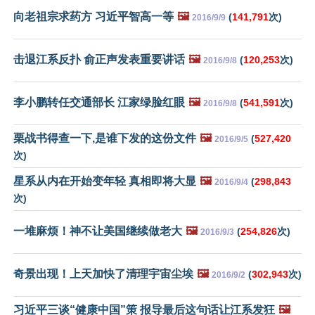
向老祖宗求药方 习近平智高一等
🖼️
(
141,791
次)
2016/9/9
击退江系反扑 俞正声发表重要讲话
🖼️
(
120,253
次)
2016/9/8
李小鹏转任交通部长 江家绿脸红眼
🖼️
(
541,591
次)
2016/9/8
栗战书得查一下,是谁下发的这份文件
🖼️
(
527,420
2016/9/5
次)
星系从内在开始变年轻 真相即将大显
🖼️
(
298,843
2016/9/4
次)
一堆麻烦！神不让美国继续做老大
🖼️
(
254,826
次)
2016/9/3
奇景出现！上天加快了清理宇宙尘埃
🖼️
(
302,943
次)
2016/9/2
习近平三谈“健康中国”策 报导最后这句话让江系发狂
🖼️