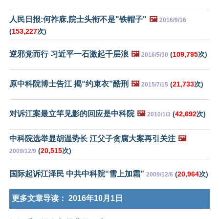
人民日报:何祚庥,院士头衔不是"铁帽子"
🖼️
2016/9/16
(
153,227
次)
逆邪党而行 习近平一石激起千层浪
🖼️
(
109,795
次)
2016/5/30
原中科院博士告江 揭“约束衣”酷刑
🖼️
(
21,733
次)
2015/7/15
对诉江案最立竿见影的回应是中科院
🖼️
(
42,692
次)
2010/1/3
中科院选举显胡温势长 江父子贪腐大案再引关注
🖼️
(
20,515
次)
2009/12/9
国际起诉江泽民 中共中科院“雪上加霜”
(
20,964
次)
2009/12/6
更多文章导读：
2016年10月1日