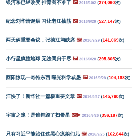
银河系已经改变 推背图不准了
🖼️
(
274,060
次)
2016/10/2
纪念刘华清诞辰 习让老江抽筋
🖼️
(
527,147
次)
2016/9/29
两天俩重要会议，张德江均缺席
🖼️
(
141,069
次)
2016/9/29
小行星疯撞地球 无法同归于尽
🖼️
(
295,805
次)
2016/9/28
酉阳惊现一奇特东西 曝光科学忒愚
🖼️
(
104,188
次)
2016/9/28
江快了！新华社一篇极重要文章
🖼️
(
145,760
次)
2016/9/27
宇宙之迷！是谁销毁了扫帚星
🖼️▶️
(
396,187
次)
2016/9/26
只有习近平能治住这黑心疯娘们儿
🖼️
(
162,844
次)
2016/9/25