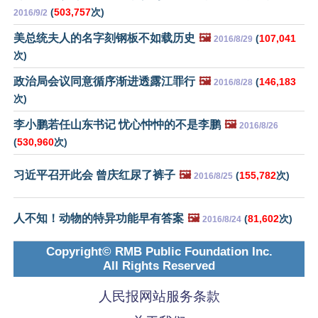
(
503,757
次)
2016/9/2
美总统夫人的名字刻钢板不如载历史
🖼️
(
107,041
2016/8/29
次)
政治局会议同意循序渐进透露江罪行
🖼️
(
146,183
2016/8/28
次)
李小鹏若任山东书记 忧心忡忡的不是李鹏
🖼️
2016/8/26
(
530,960
次)
习近平召开此会 曾庆红尿了裤子
🖼️
(
155,782
次)
2016/8/25
人不知！动物的特异功能早有答案
🖼️
(
81,602
次)
2016/8/24
Copyright© RMB Public Foundation Inc.
All Rights Reserved
人民报网站服务条款