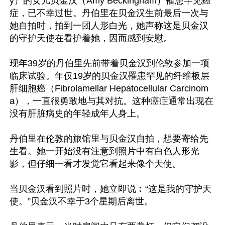
y）的女儿贝金汉（Amy Beckingham）罹患罕见癌
症，已不幸过世。丹伯里在贝金汉生前最后一次与
她自拍时，拍到一团人形白光，她声称这是贝金汉
的守护天使在看护着她，因而感到安慰。

现年39岁的丹伯里先前带着贝金汉到伦敦参加一项
临床试验。年仅19岁的贝金汉罹患罕见的纤维板层
肝细胞癌（Fibrolamellar Hepatocellular Carcinom
a），一直很勇敢地与其对抗。这种癌症通常出现在
没有肝脏病史的年轻成年人身上。

丹伯里在伦敦的旅馆里与贝金汉自拍，想要寄给先
生看。她一开始没有注意到照片中有白色人形光
影，但仔细一看才发觉它看起来像个天使。

当贝金汉看到照片时，她立即说︰“这是我的守护天
使。”贝金汉不幸于3个星期后离世。
