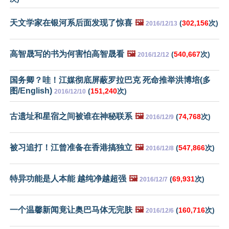
天文学家在银河系后面发现了惊喜
🖼️
(
302,156
次)
2016/12/13
高智晟写的书为何害怕高智晟看
🖼️
(
540,667
次)
2016/12/12
国务卿？哇！江媒彻底屏蔽罗拉巴克 死命推举洪博培(多
图/English)
(
151,240
次)
2016/12/10
古遗址和星宿之间被谁在神秘联系
🖼️
(
74,768
次)
2016/12/9
被习追打！江曾准备在香港搞独立
🖼️
(
547,866
次)
2016/12/8
特异功能是人本能 越纯净越超强
🖼️
(
69,931
次)
2016/12/7
一个温馨新闻竟让奥巴马体无完肤
🖼️
(
160,716
次)
2016/12/6