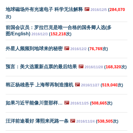
地球磁场外有光速电子 科学无法解释
🖼️
(
284,070
2016/12/5
次)
前国会议员：罗拉巴克是唯一合格的国务卿人选(多
图/English)
(
152,218
次)
2016/12/3
外星人频频到地球来的秘密
🖼️
(
76,769
次)
2016/12/2
预言：美大选重新点票的最后结果
🖼️
(
168,320
次)
2016/11/28
韩正杨雄悬乎 上海帮再制造撞机
🖼️
(
519,040
次)
2016/11/27
如果习近平能像川普那样…
🖼️
(
508,665
次)
2016/11/25
汪洋前途看好 薄熙来死路一条
🖼️
(
538,505
次)
2016/11/24