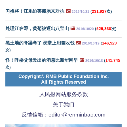
习换将！江系迫害藏胞来对抗
🖼️
(
231,927
次)
2016/10/21
处理江在即，黄菊被逐出八宝山
🖼️
(
529,366
次)
2016/10/20
黑土地的脊梁弯了 灵堂上用筐收钱
🖼️
(
146,529
2016/10/19
次)
怪！呼格父母发出的消息比新华网早
🖼️
(
141,745
2016/10/18
次)
Copyright© RMB Public Foundation Inc.
All Rights Reserved
人民报网站服务条款
关于我们
反馈信箱：
editor@renminbao.com