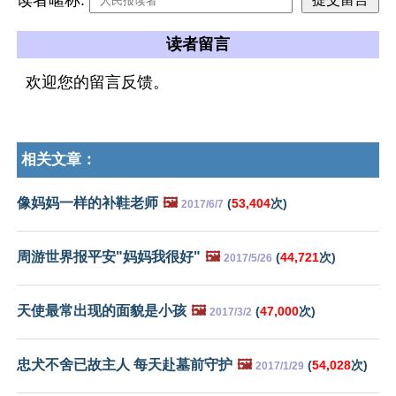
读者留言
欢迎您的留言反馈。
相关文章：
像妈妈一样的补鞋老师
🖼️
(
53,404
次)
2017/6/7
周游世界报平安"妈妈我很好"
🖼️
(
44,721
次)
2017/5/26
天使最常出现的面貌是小孩
🖼️
(
47,000
次)
2017/3/2
忠犬不舍已故主人 每天赴墓前守护
🖼️
(
54,028
次)
2017/1/29