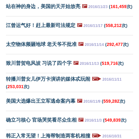
站在神的身边，美国的天开始放亮
🖼️
(
161,459
次)
2016/11/23
江曾运气好！赶上最新司法规定
🖼️
(
558,212
次)
2016/11/17
太空物体频砸地球 老天爷不批准
🖼️
(
292,477
次)
2016/11/14
致川普贺电风波 习说了四个字
🖼️
(
519,716
次)
2016/11/13
转播川普女儿伊万卡演讲的媒体忒玩闹
🖼️▶️
2016/11/11
(
253,031
次)
美国大选爆出王立军逃命案内幕
🖼️
(
559,282
次)
2016/11/9
确立习核心 官场哭笑看尽众生相
🖼️
(
549,839
次)
2016/11/3
韩正入常无望！上海帮制造两客机相撞
🖼️▶️
2016/10/31