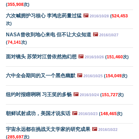
(
355,908
次)
六次喊拥护习核心 李鸿忠药量过猛
🖼️
(
524,453
2016/10/28
次)
NASA曾收到地心来电 但不让大众知道
🖼️
2016/10/27
(
74,141
次)
面对镜头 苏荣对江曾依然抱幻想
🖼️
(
151,460
次)
2016/10/26
六中全会期间的又一个黑色幽默
🖼️
(
154,049
次)
2016/10/25
纽约时报瞎咧咧 习王笑的多畅
🖼️
(
151,727
次)
2016/10/24
朝鲜试射成功，美国才说实话
🖼️
(
148,465
次)
2016/10/23
宇宙永远都在挑战天文学家的研究成果
🖼️
2016/10/22
(
285,697
次)