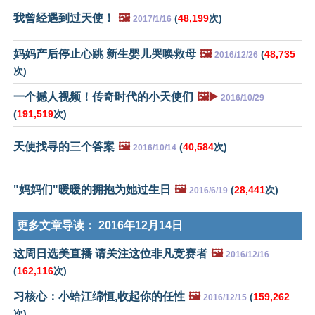
我曾经遇到过天使！
🖼️
(
48,199
次)
2017/1/16
妈妈产后停止心跳 新生婴儿哭唤救母
🖼️
(
48,735
2016/12/26
次)
一个撼人视频！传奇时代的小天使们
🖼️▶️
2016/10/29
(
191,519
次)
天使找寻的三个答案
🖼️
(
40,584
次)
2016/10/14
"妈妈们"暖暖的拥抱为她过生日
🖼️
(
28,441
次)
2016/6/19
更多文章导读：
2016年12月14日
这周日选美直播 请关注这位非凡竞赛者
🖼️
2016/12/16
(
162,116
次)
习核心：小蛤江绵恒,收起你的任性
🖼️
(
159,262
2016/12/15
次)