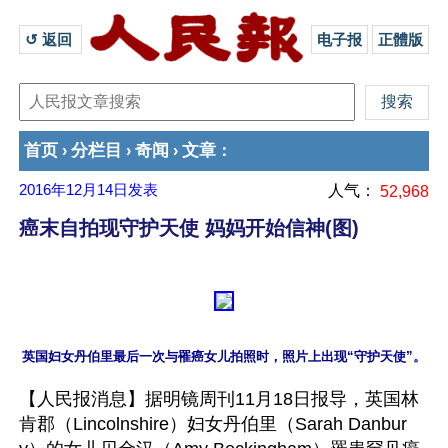
↺ 返回 
电子报
正體版
首页
分栏目
奇闻
文章
›
›
›
：
2016年12月14日
发表
人气：
52,968
癌末自拍现守护天使 妈妈开始信神(图)
【人民报消息】据明镜周刊11月18日报导，英国林
肯郡（Lincolnshire）妇女丹伯里（Sarah Danbur