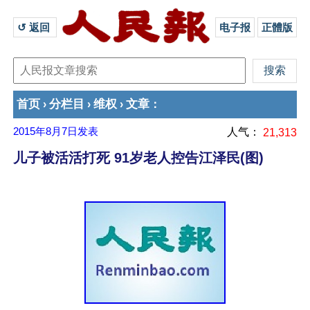
↺ 返回 
电子报
正體版
首页
分栏目
维权
文章
›
›
›
：
2015年8月7日
发表
人气：
21,313
儿子被活活打死 91岁老人控告江泽民(图)