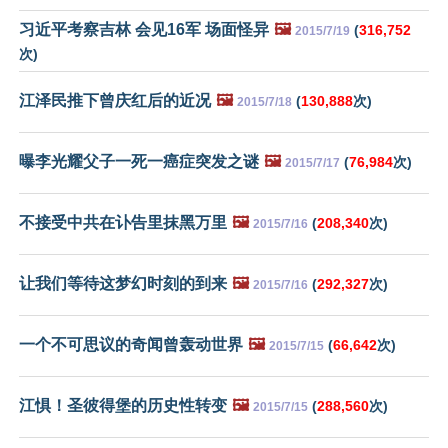
习近平考察吉林 会见16军 场面怪异
🖼️
(
316,752
2015/7/19
次)
江泽民推下曾庆红后的近况
🖼️
(
130,888
次)
2015/7/18
曝李光耀父子一死一癌症突发之谜
🖼️
(
76,984
次)
2015/7/17
不接受中共在讣告里抹黑万里
🖼️
(
208,340
次)
2015/7/16
让我们等待这梦幻时刻的到来
🖼️
(
292,327
次)
2015/7/16
一个不可思议的奇闻曾轰动世界
🖼️
(
66,642
次)
2015/7/15
江惧！圣彼得堡的历史性转变
🖼️
(
288,560
次)
2015/7/15