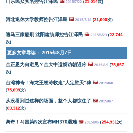
山东民众实名控告江泽民
🖼️
(
21,014
次)
2015/7/22
河北退休大学教师控告江泽民
🖼️
(
21,000
次)
2015/7/18
遭马三家酷刑 沈阳建筑师控告江泽民
🖼️
(
22,744
2015/6/29
次)
更多文章导读：
2015年8月7日
金正恩为何避见？金大中遗孀访朝遇冷
🖼️
(
73,967
2015/8/9
次)
台湾神奇！海龙王怒涛收走"人定胜天"碑
🖼️
2015/8/8
(
75,899
次)
从没看到过这样的场面，整个人都惊住了
🖼️
2015/8/7
(
89,312
次)
离奇！马国第N次宣布MH370遇难
🖼️
(
254,931
次)
2015/8/6