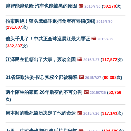
越智能越危险 汽车也能被黑的原因
🖼️
(
59,270
次)
2015/7/30
拍案叫绝！猫头鹰蝶吓退捕食者有奇招(5图)
2015/7/30
(
291,007
次)
傻头千儿了！中共正全球巡展江最大罪证
🖼️
2015/7/29
(
332,337
次)
江泽民在祖籍出了大事，轰动全国
🖼️
(
117,572
次)
2015/7/27
31省级政法委书记 实权全部被稀释
🖼️
(
80,398
次)
2015/7/27
两个陌生的家庭 26年后变的不可分割
🖼️
(
52,756
2015/7/26
次)
周本顺的嘬死简历决定了他的命运
🖼️
(
317,143
次)
2015/7/26
万里，生时步步脚印 走后片片光辉
🖼️
(
184,586
次)