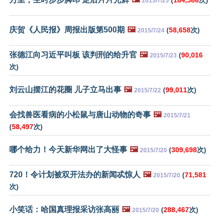
2015/7/25
庆贺《人民报》周报出版第500期
🖼️
(
58,658
次)
2015/7/24
张德江向习近平叫板 该判刑的给升官
🖼️
(
90,016
2015/7/23
次)
刘云山摆江的花圈 儿子立马出事
🖼️
(
99,011
次)
2015/7/22
会找兽医看病的小松鼠与唐山动物的奇事
🖼️
2015/7/21
(
58,497
次)
哪个给力！今天新华网出了大怪事
🖼️
(
309,698
次)
2015/7/20
720！令计划被双开法办的新闻忒惊人
🖼️
(
71,581
2015/7/20
次)
小笑话：哈国真理报采访张高丽
🖼️
(
288,467
次)
2015/7/20