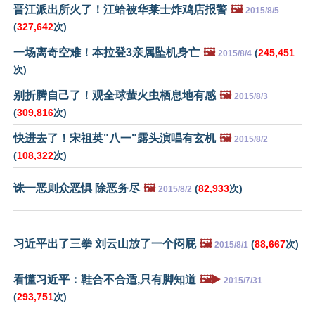
晋江派出所火了！江蛤被华莱士炸鸡店报警
🖼️
2015/8/5
(
327,642
次)
一场离奇空难！本拉登3亲属坠机身亡
🖼️
(
245,451
2015/8/4
次)
别折腾自己了！观全球萤火虫栖息地有感
🖼️
2015/8/3
(
309,816
次)
快进去了！宋祖英"八一"露头演唱有玄机
🖼️
2015/8/2
(
108,322
次)
诛一恶则众恶惧 除恶务尽
🖼️
(
82,933
次)
2015/8/2
习近平出了三拳 刘云山放了一个闷屁
🖼️
(
88,667
次)
2015/8/1
看懂习近平：鞋合不合适,只有脚知道
🖼️▶️
2015/7/31
(
293,751
次)