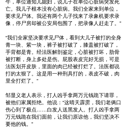
午，单位通知儿媳妇，说儿子在单位心脏病突发死
亡。我儿子根本没有心脏病。我们全家来到单位，
要求见尸体。我还有两个儿子找来了录象机要求录
像，停尸房却被公安局包围了，把录像人赶走了。”

“我们全家坚决要求见尸体，看到大儿子被打的全身
青一块、紫一块，裤子被打破了，膝盖被打破了，
手背都是青。经法医解剖鉴定，心脏被打坏，肋骨
被打断，身上多处是伤。屁股表皮完好无损，可是
法医划开皮肤，里面的肉已经被打烂了。法医都说
打的太狠了。这是用一种刑具打的，表皮不破，肉
里全打烂了。”

邹显义老人表示，打人凶手拿两万元钱跪下请罪，
被他们家属拒绝。他说：“这晴天霹雳，我们老俩口
伤心到了极点……白发人送黑发人。打人凶手拿两
万元钱跪在我们面前，让我们原谅他，我们坚决不
要他的钱。”
