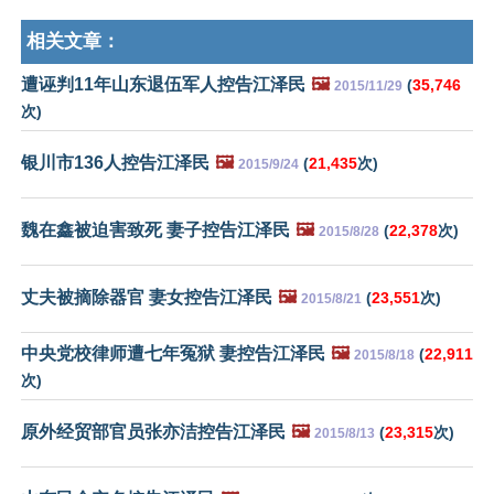
相关文章：
遭诬判11年山东退伍军人控告江泽民
🖼️
(
35,746
2015/11/29
次)
银川市136人控告江泽民
🖼️
(
21,435
次)
2015/9/24
魏在鑫被迫害致死 妻子控告江泽民
🖼️
(
22,378
次)
2015/8/28
丈夫被摘除器官 妻女控告江泽民
🖼️
(
23,551
次)
2015/8/21
中央党校律师遭七年冤狱 妻控告江泽民
🖼️
(
22,911
2015/8/18
次)
原外经贸部官员张亦洁控告江泽民
🖼️
(
23,315
次)
2015/8/13