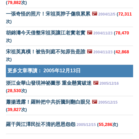
(
79,882
次)
一張奇怪的照片！宋祖英脖子傷痕累累
🖼️
(
72,311
2004/12/5
次)
胡錦濤今天借整宋祖英讓江老實老實
🖼️
(
78,470
2004/11/23
次)
宋祖英真橫！被告到庭不知原告是誰
🖼️
(
42,868
2004/11/23
次)
更多文章導讀：
2005年12月13日
浙江金華山發現神祕圖形 重金懸賞破迷
🖼️
2005/12/16
(
28,530
次)
蕭揚透露！羅幹把中共折騰到翻白眼兒
🖼️
2005/12/15
(
39,827
次)
羅干與江澤民扯不清的恩恩怨怨
(
55,286
次)
2005/12/15