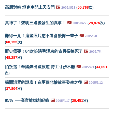
高層對峙 坦克車開上天安門
🖼️
(
55,768
次)
2005/8/28
真神了！聲明三退後發生的真事！
🖼️
(
28,875
次)
2005/8/22
難得一見！這些照片您不看會後悔一輩子
🖼️
2005/8/8
(
60,155
次)
歷史需要！84次扮演毛澤東的古月招搖死了
🖼️
2005/7/4
(
48,287
次)
怕叛逃！華國鋒出國旅遊 特工寸步不離
🖼️
(
44,091
2005/7/3
次)
揭開詛咒的謎底！在兩個悲慘故事發生之後
🖼️
2005/5/12
(
37,804
次)
85%↑──高官離婚創紀錄
🖼️
(
29,451
次)
2005/4/17