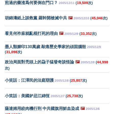
煎過的藥渣爲何要倒在門口？
(
19,509
次)
2005/12/11
胡錦濤紙上談救黨 羅幹開槍滅中共
🖼️
(
45,046
次)
2005/12/10
看見何祚庥就亂棍打死的理由
🖼️
(
33,352
次)
2005/12/9
墨人類腳印130萬歲 敲痛歷史學家的頑固腦殼
2005/12/9
(
31,098
次)
政治局面對禿頭上的蝨子猛發奇談怪論
🖼️
(
44,998
2005/12/8
次)
小笑話：江澤民的法庭辯護
(
25,807
次)
2005/12/8
小笑話：美國妒忌江綿恆
(
25,738
次)
2005/12/7
薩達姆用絞肉機行刑 中共國旗用鮮血染成
🖼️
2005/12/6