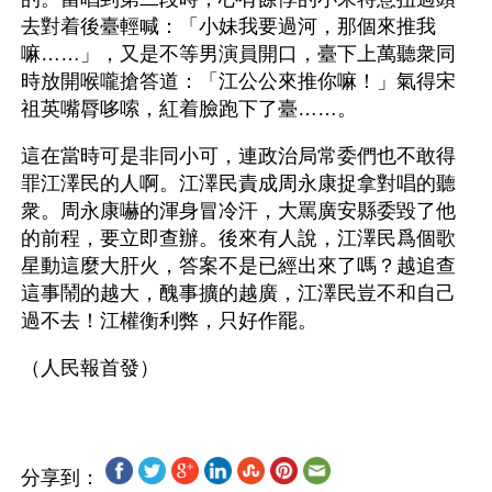
去對着後臺輕喊：「小妹我要過河，那個來推我
嘛……」，又是不等男演員開口，臺下上萬聽衆同
時放開喉嚨搶答道：「江公公來推你嘛！」氣得宋
祖英嘴脣哆嗦，紅着臉跑下了臺……。
這在當時可是非同小可，連政治局常委們也不敢得
罪江澤民的人啊。江澤民責成周永康捉拿對唱的聽
衆。周永康嚇的渾身冒冷汗，大罵廣安縣委毀了他
的前程，要立即查辦。後來有人說，江澤民爲個歌
星動這麼大肝火，答案不是已經出來了嗎？越追查
這事鬧的越大，醜事擴的越廣，江澤民豈不和自己
過不去！江權衡利弊，只好作罷。
分享到：