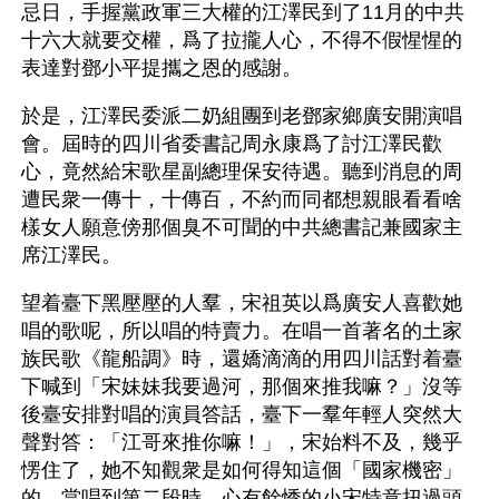
忌日，手握黨政軍三大權的江澤民到了11月的中共
十六大就要交權，爲了拉攏人心，不得不假惺惺的
表達對鄧小平提攜之恩的感謝。
於是，江澤民委派二奶組團到老鄧家鄉廣安開演唱
會。屆時的四川省委書記周永康爲了討江澤民歡
心，竟然給宋歌星副總理保安待遇。聽到消息的周
遭民衆一傳十，十傳百，不約而同都想親眼看看啥
樣女人願意傍那個臭不可聞的中共總書記兼國家主
席江澤民。
望着臺下黑壓壓的人羣，宋祖英以爲廣安人喜歡她
唱的歌呢，所以唱的特賣力。在唱一首著名的土家
族民歌《龍船調》時，還嬌滴滴的用四川話對着臺
下喊到「宋妹妹我要過河，那個來推我嘛？」沒等
後臺安排對唱的演員答話，臺下一羣年輕人突然大
聲對答：「江哥來推你嘛！」，宋始料不及，幾乎
愣住了，她不知觀衆是如何得知這個「國家機密」
的。當唱到第二段時，心有餘悸的小宋特意扭過頭