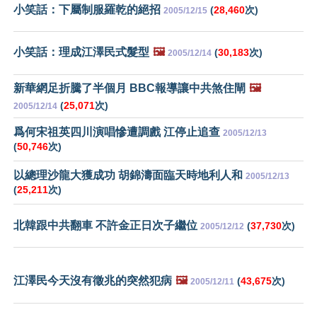
小笑話：下屬制服羅乾的絕招
(
28,460
次)
2005/12/15
小笑話：理成江澤民式髮型
🖼️
(
30,183
次)
2005/12/14
新華網足折騰了半個月 BBC報導讓中共煞住閘
🖼️
(
25,071
次)
2005/12/14
爲何宋祖英四川演唱慘遭調戲 江停止追查
2005/12/13
(
50,746
次)
以總理沙龍大獲成功 胡錦濤面臨天時地利人和
2005/12/13
(
25,211
次)
北韓跟中共翻車 不許金正日次子繼位
(
37,730
次)
2005/12/12
江澤民今天沒有徵兆的突然犯病
🖼️
(
43,675
次)
2005/12/11