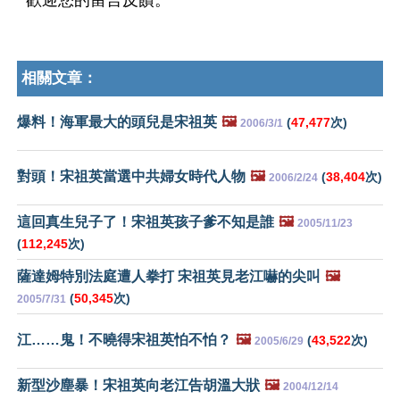
歡迎您的留言反饋。
相關文章：
爆料！海軍最大的頭兒是宋祖英
🖼️
(
47,477
次)
2006/3/1
對頭！宋祖英當選中共婦女時代人物
🖼️
(
38,404
次)
2006/2/24
這回真生兒子了！宋祖英孩子爹不知是誰
🖼️
2005/11/23
(
112,245
次)
薩達姆特別法庭遭人拳打 宋祖英見老江嚇的尖叫
🖼️
(
50,345
次)
2005/7/31
江……鬼！不曉得宋祖英怕不怕？
🖼️
(
43,522
次)
2005/6/29
新型沙塵暴！宋祖英向老江告胡溫大狀
🖼️
2004/12/14