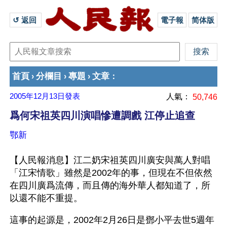
↺ 返回 
電子報
简体版
首頁
分欄目
專題
文章
›
›
›
：
2005年12月13日
發表
人氣：
50,746
爲何宋祖英四川演唱慘遭調戲 江停止追查
鄂新
【人民報消息】江二奶宋祖英四川廣安與萬人對唱
「江宋情歌」雖然是2002年的事，但現在不但依然
在四川廣爲流傳，而且傳的海外華人都知道了，所
以還不能不重提。 
這事的起源是，2002年2月26日是鄧小平去世5週年