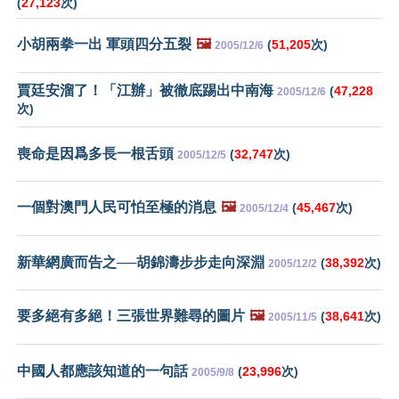
(
27,123
次)
小胡兩拳一出 軍頭四分五裂
🖼️
(
51,205
次)
2005/12/6
賈廷安溜了！「江辦」被徹底踢出中南海
(
47,228
2005/12/6
次)
喪命是因爲多長一根舌頭
(
32,747
次)
2005/12/5
一個對澳門人民可怕至極的消息
🖼️
(
45,467
次)
2005/12/4
新華網廣而告之──胡錦濤步步走向深淵
(
38,392
次)
2005/12/2
要多絕有多絕！三張世界難尋的圖片
🖼️
(
38,641
次)
2005/11/5
中國人都應該知道的一句話
(
23,996
次)
2005/9/8