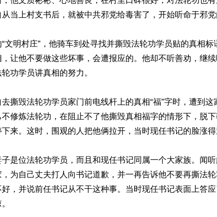
前，他文质彬彬、心地善良，在村里口碑很好，对法轮功也有
自从当上村支书后，就被中共邪党给毒害了，开始听命于邪党的
的“文明村庄”，他骑车到处寻找并撕毁法轮功学员贴的真相标
相，让他不要做这些坏事，会遭报应的。他却不听善劝，继续
轮功学员讲真相的努力。

自去撕毁法轮功学员家门前电线杆上的真相“福”字时，遭到这
己不修炼法轮功，在阻止不了他撕毁真相福字的情形下，脱下
停下来。这时，围观的人把他俩拉开，当时现任书记的脸涨得
妻子是位法轮功学员，而且和现任书记同属一个大家族。闻听
家，为自己丈夫打人向书记道歉，并一再告诉他不要再撕法轮
不好，并说前任书记从不干这种事。当时现任书记表面上答应
。
