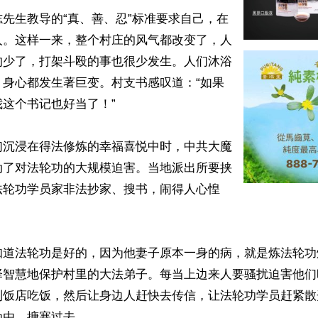
先生教导的“真、善、忍”标准要求自己，在
人。这样一来，整个村庄的风气都改变了，人
的少了，打架斗殴的事也很少发生。人们沐浴
，身心都发生著巨变。村支书感叹道：“如果
这个书记也好当了！”

们沉浸在得法修炼的幸福喜悦中时，中共大魔
动了对法轮功的大规模迫害。当地派出所要挟
法轮功学员家非法抄家、搜书，闹得人心惶
知道法轮功是好的，因为他妻子原本一身的病，就是炼法轮功
择智慧地保护村里的大法弟子。每当上边来人要骚扰迫害他们
到饭店吃饭，然后让身边人赶快去传信，让法轮功学员赶紧散
由，搪塞过去。
