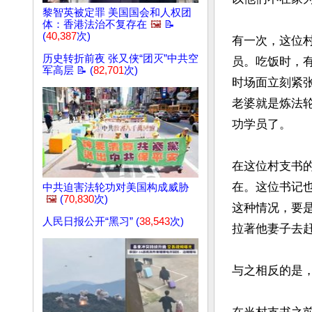
黎智英被定罪 美国国会和人权团
体：香港法治不复存在
🖼️
📝
(
40,387
次)
有一次，这位
历史转折前夜 张又侠“团灭”中共空
员。吃饭时，
军高层 📝 (
82,701
次)
时场面立刻紧
老婆就是炼法
功学员了。

在这位村支书
在。这位书记
中共迫害法轮功对美国构成威胁
🖼️
(
70,830
次)
这种情况，要
人民日报公开“黑习” (
38,543
次)
拉著他妻子去赶
与之相反的是