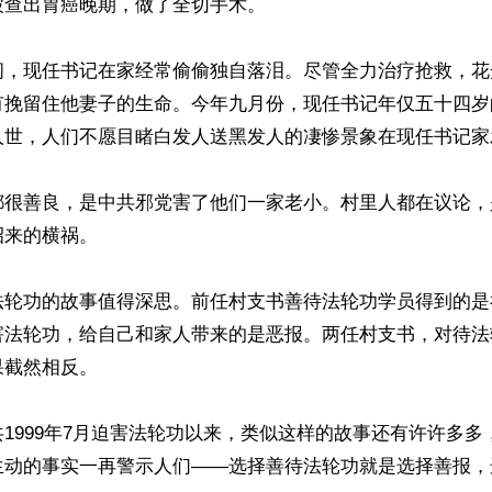
查出胃癌晚期，做了全切手术。

间，现任书记在家经常偷偷独自落泪。尽管全力治疗抢救，花
有挽留住他妻子的生命。今年九月份，现任书记年仅五十四岁
人世，人们不愿目睹白发人送黑发人的凄惨景象在现任书记家发
都很善良，是中共邪党害了他们一家老小。村里人都在议论，
来的横祸。

法轮功的故事值得深思。前任村支书善待法轮功学员得到的是
害法轮功，给自己和家人带来的是恶报。两任村支书，对待法
截然相反。

1999年7月迫害法轮功以来，类似这样的故事还有许许多多
生动的事实一再警示人们——选择善待法轮功就是选择善报，