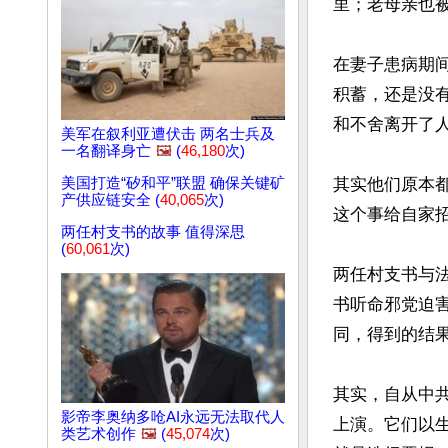
里；老母亲也被
在妻子患病期
积蓄，还是没
和不舍离开了
美军在叙利亚遭伏击 两名士兵及
一名翻译身亡
🖼️
(
46,180
次)
美国打造“矽和平”联盟 确保关键矿
其实他们原本
产供应链安全 (
40,065
次)
这个事给自家招
两任村支书的故事 值得深思
(
60,061
次)
两任村支书与
书听命邪党迫
同，得到的结果
其实，自从中共
影帝李奥纳多呛AI永远无法取代人
上演。它们以
类艺术创作
🖼️
(
45,074
次)