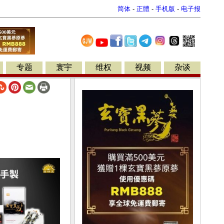
简体
-
正體
-
手机版
-
电子报
专题
寰宇
维权
视频
杂谈