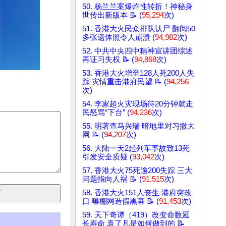
50. 杨兰兰案爆炸性转折！神秘身
世传出新版本 📝 (
95,294
次)
51. 香港大火民众排队认尸 翻阅50
多张遗体照令人崩溃 (
94,982
次)
52. 中共中央四中精神宣讲团综述
再证习失权 📝 (
94,868
次)
53. 香港大火增至128人死200人失
踪 灾情重击港府民望 📝 (
94,256
次)
54. 李家超火灾现场待20分钟就走
民怒骂“下台” (
94,236
次)
55. 明著查马兴瑞 暗地里对习撒大
网 📝 (
94,207
次)
56. 大陆一天2起列车事故致13死
引发安全质疑 (
93,042
次)
57. 香港大火75死逾200失踪 三大
问题指向人祸 📝 (
91,515
次)
58. 香港大火151人丧生 港府突改
口 曝棚网造假黑幕 📝 (
91,453
次)
59. 天下奇谭（419）改变命数延
长寿命 袁了凡是如何做到的 📝