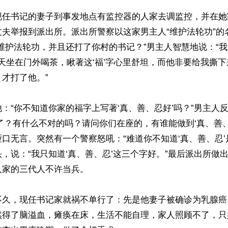
现任书记的妻子到事发地点有监控器的人家去调监控，并在她
丈夫举报到派出所。派出所警察以这家男主人“维护法轮功”的
维护法轮功，并且还打了你村的书记？”男主人智慧地说：“
每天坐在门外喝茶，瞅著这‘福’字心里舒坦，而他非要给我撕
才打了他。”

：“你不知道你家的福字上写著‘真、善、忍好’吗？”男主人反
了？有什么不对的吗？请问你们在座的，有谁能做到‘真、善、
口无言。突然有一个警察怒吼：“难道你不知道‘真、善、忍’
，说：“我只知道‘真、善、忍’这三个字好。”最后派出所做
家的三代人不许当兵。

不久，现任书记家就祸不单行了：先是他妻子被确诊为乳腺癌
然得了脑溢血，瘫痪在床，生活不能自理，家人照顾不了，只