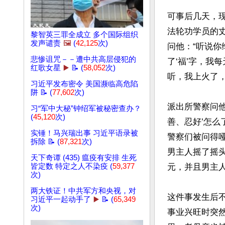
可事后几天，
法轮功学员的
黎智英三罪全成立 多个国际组织
发声谴责
🖼️
(
42,125
次)
问他：“听说你
悲惨诅咒－－遭中共高层侵犯的
了‘福’字，我
红歌女星
▶️
📝 (
58,052
次)
听，我上火了，
习近平发布密令 美国濒临高危陷
阱 📝 (
77,602
次)
派出所警察问他
习“军中大秘”钟绍军被秘密查办？
(
45,120
次)
善、忍好’怎么
实锤！马兴瑞出事 习近平语录被
警察们被问得哑
拆除 📝 (
87,321
次)
男主人摇了摇头
天下奇谭 (435) 瘟疫有安排 生死
皆定数 特定之人不染疫 (
59,377
元，并且男主人
次)
两大铁证！中共军方和央视，对
这件事发生后
习近平一起动手了
▶️
📝 (
65,349
次)
事业兴旺时突