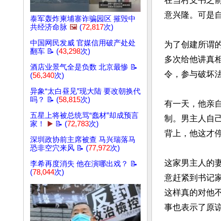
在当村支书之
意兴隆。可是
泰军轰炸柬埔寨诈骗园区 摧毁中
共经济命脉
🖼️
(
72,817
次)
中国网民发威 官媒信用破产处处
为了创建所谓
翻车 📝 (
43,298
次)
多次给他讲真
酒店业景气全是负数 北京最惨 📝
令，参与破坏法
(
56,340
次)
异象“太白昼见”现大陆 要改朝换代
吗？ 📝 (
58,815
次)
有一天，他亲
五星上将被总统骂“蠢材”却成预言
制。男主人自
家！
▶️
📝 (
72,783
次)
背上，他这才
深圳政协前主席被查 马兴瑞落马
恐非空穴来风 📝 (
77,972
次)
这家男主人的
李希再度消失 他在演哪出戏？ 📝
(
78,044
次)
意赶紧到书记
这样真的对他
事也表示了原谅