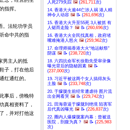
正念，经营的生
人死279失踪
🖼️
(
261,711
次)
指挥。

14. 香港大火逾44亡涉人祸 港人精
神令人动容
🖼️
📝 (
261,696
次)
15. 香港大火升至55死 3人被抓 有
语。法轮功学员
人铤而走险？
🖼️
📝 (
260,696
次)
听命中共的指
16. 香港大火全民找真相，政府堵
嘴难掩港人怒火
🖼️
(
259,962
次)
17. 命理师揭香港大火“地运献祭”
阴谋
🖼️
📝 (
238,720
次)
家男主人的抵
18. 六四抗命军长徐勤先受审录像
曝光背后的隐秘因素
🖼️
📝
鞋子，打在他后
(
237,000
次)
通红通红的。

19. 习近平被这两个女人搞得灰头
土脸
🖼️
📝 (
233,748
次)
20. 于朦胧生前经常遭虐待 图片流
此事后，傍晚特
出全网看哭
🖼️
📝 (
229,742
次)
21. 田海蓉逼于朦胧到绝境 陷害军
功真相资料了，
后代真凶曝光
🖼️
📝 (
226,837
次)
了，并对打他这
22. 圈内人爆朦胧案内幕：曾被送
医院，剖腹为真？
🖼️
📝 (
225,983
次)