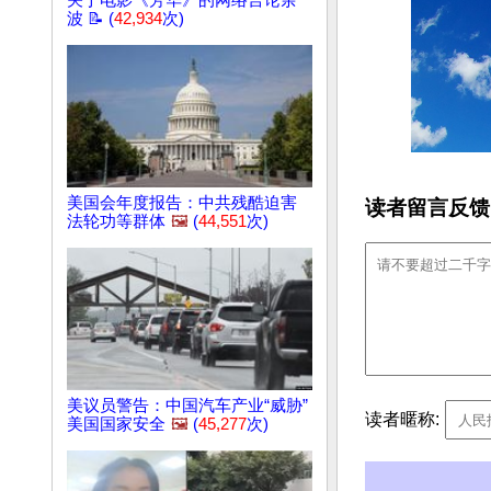
关于电影《芳华》的网络言论余
波 📝 (
42,934
次)
美国会年度报告：中共残酷迫害
读者留言反馈
法轮功等群体
🖼️
(
44,551
次)
美议员警告：中国汽车产业“威胁”
读者暱称:
美国国家安全
🖼️
(
45,277
次)