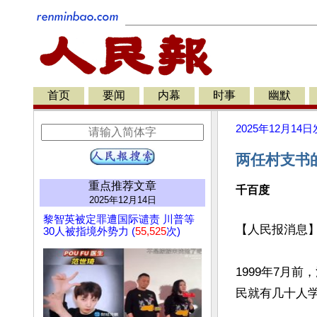
首页
要闻
内幕
时事
幽默
2025年12月14日
两任村支书
重点推荐文章
千百度
2025年12月14日
黎智英被定罪遭国际谴责 川普等
【人民报消息】
30人被指境外势力 (
55,525
次)
1999年7月
民就有几十人学