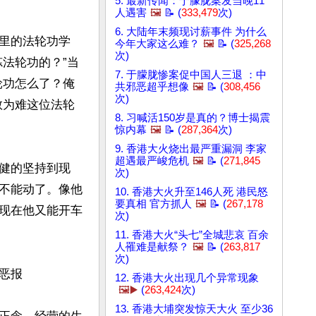
5. 最新传闻：于朦胧案发当晚11
人遇害
🖼️
📝 (
333,479
次)
6. 大陆年末频现讨薪事件 为什么
里的法轮功学
今年大家这么难？
🖼️
📝 (
325,268
次)
法轮功的？”当
7. 于朦胧惨案促中国人三退 ：中
轮功怎么了？俺
共邪恶超乎想像
🖼️
📝 (
308,456
次)
敢为难这位法轮
8. 习喊活150岁是真的？博士揭震
惊内幕
🖼️
📝 (
287,364
次)
9. 香港大火烧出最严重漏洞 李家
超遇最严峻危机
🖼️
📝 (
271,845
健的坚持到现
次)
不能动了。像他
10. 香港大火升至146人死 港民怒
要真相 官方抓人
🖼️
📝 (
267,178
现在他又能开车
次)
11. 香港大火“头七”全城悲哀 百余
人罹难是献祭？
🖼️
📝 (
263,817
次)
报

12. 香港大火出现几个异常现象
🖼️▶️
(
263,424
次)
13. 香港大埔突发惊天大火 至少36