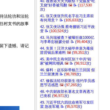
40. 视香港大火为献祭？党媒发“吃
叉烧”好香被骂翻
🖼️
📝 (
117,530
次)
41. 张又侠张升民名字在习主席前
待法轮功和法轮
有何用意？ 📝 (
105,633
次)
任村支书的故事
42. 张又侠访俄 蔡奇腰斩习近平政
变 📝 (
100,524
次)
43. 马兴瑞被查？被曝狂敛1000亿
与李希彭丽媛分赃 📝 (
99,404
次)
留下遗憾。请记
44. 失算！汪洋大秘毕井泉为毒疫
苗背锅后果难料
🖼️
(
99,351
次)
45. 美中民主有何区别？中共“砖
家”被网民嘲讽
🖼️
📝 (
98,912
次)
46. 爆料：赵乐际带杨兰兰回国 假
兰兰留澳洲 📝 (
98,789
次)
47. 修炼法轮功获新生 纽约学员感
恩节话感恩
🖼️
(
97,265
次)
48. 中共财政部长署名文章再透习
已丧权 (
96,971
次)
49. 习近平忧六四抗命将军引发巨
震 急改军规 📝 (
95,570
次)