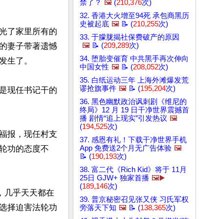
禁了？
🖼️
(
210,376
次)
32. 香港大火增至94死 承包商黑历
史被起底
🖼️
📝 (
210,255
次)
光了家里所有的
33. 于朦胧揭社保费破产的原因
🖼️
📝 (
209,289
次)
的妻子带著遗憾
34. 堕胎变催育 中共黑手再次伸向
生了。

中国女性
🖼️
📝 (
208,052
次)
35. 白纸运动三年 上海外滩爆发荒
谬抢旗事件
🖼️
📝 (
195,204
次)
是现任书记干的
36. 黑色幽默政治讽刺剧《维尼的
终局》12 月 19 日干净世界震撼首
播 剧情“追上现实”引发热议
🖼️
(
194,525
次)
福报，现任村支
37. 感恩有礼！下载干净世界手机
App 免费送2个月无广告体验
🖼️
轮功的态度不
📝 (
190,193
次)
38. 富二代《Rich Kid》将于 11月
25日 GJW+ 独家首播
🖼️▶️
(
189,146
次)
，几乎天天都在
39. 普京秘密召见张又侠 习氏军权
选择迫害法轮功
旁落天下知
🖼️
📝 (
138,365
次)