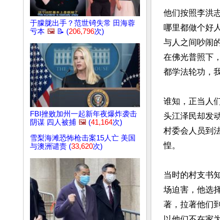
他们按照李洪志
于朦胧出手？范世锜失常 田海蓉
哪里都做个好
亏本
🖼️
📝 (
206,796
次)
与人之间吵闹
在佛光普照下
都学法轮功，我
谁知，正当人
FBI挫败加州一起新年夜爆炸袭击
头江泽民却发
阴谋 四人被捕
🖼️
(
41,164
次)
村委会人员到
雪梨海滩恐怖枪击案15人亡 美国
惶。

与澳洲谴责 (
33,620
次)
当时的村支书
场迫害，他选
著，拉著他们
以他们不在家为