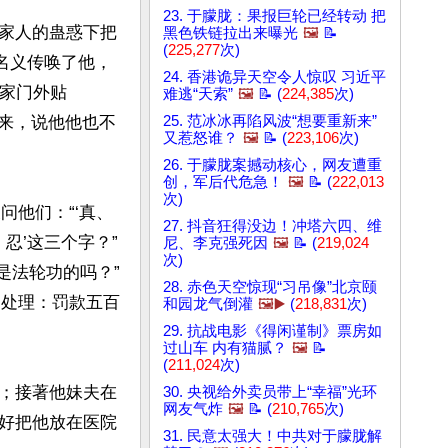
23. 于朦胧：果报巨轮已经转动 把
家人的蛊惑下把
黑色铁链拉出来曝光
🖼️
📝
(
225,277
次)
名义传唤了他，
24. 香港诡异天空令人惊叹 习近平
我家门外贴
难逃“天索”
🖼️
📝 (
224,385
次)
25. 范冰冰再陷风波“想要重新来”
下来，说他他也不
又惹怒谁？
🖼️
📝 (
223,106
次)
26. 于朦胧案撼动核心，网友遭重
创，军后代危急！
🖼️
📝 (
222,013
次)
问他们：“‘真、
27. 抖音狂得没边！冲塔六四、维
忍’这三个字？”
尼、李克强死因
🖼️
📝 (
219,024
次)
是法轮功的吗？”
28. 赤色天空惊现“习吊像”北京颐
出处理：罚款五百
和园龙气倒灌
🖼️▶️
(
218,831
次)
29. 抗战电影《得闲谨制》票房如
过山车 内有猫腻？
🖼️
📝
(
211,024
次)
；接著他妹夫在
30. 央视给外卖员带上“幸福”光环
网友气炸
🖼️
📝 (
210,765
次)
好把他放在医院
31. 民意太强大！中共对于朦胧解