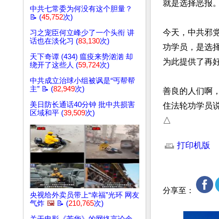
就是选择恶报。
中共七常委为何没有这个胆量？
📝 (
45,752
次)
今天，中共邪
习之宠臣何立峰少了一个头衔 讲
话也在淡化习 (
83,130
次)
功学员，是选
天下奇谭 (434) 瘟疫来势汹汹 却
为此提供了再好
绕开了这些人 (
59,724
次)
中共成立治球小组被讽是“丐帮帮
主” 📝 (
82,949
次)
善良的人们啊
美日防长通话40分钟 批中共损害
住法轮功学员说
区域和平 (
39,509
次)
△
文章网址: http://w
打印机版
分享至：
央视给外卖员带上“幸福”光环 网友
气炸
🖼️
📝 (
210,765
次)