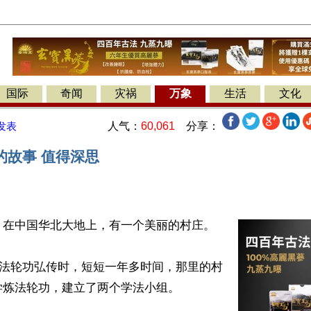
国际
奇闻
灾祸
万象
生活
文化
人气：
60,061
分享：
发表
的故事 值得深思
在中国华北大地上，有一个美丽的村庄。

前，法轮功弘传时，短短一年多时间，那里的村
炼法轮功，建立了两个学法小组。
