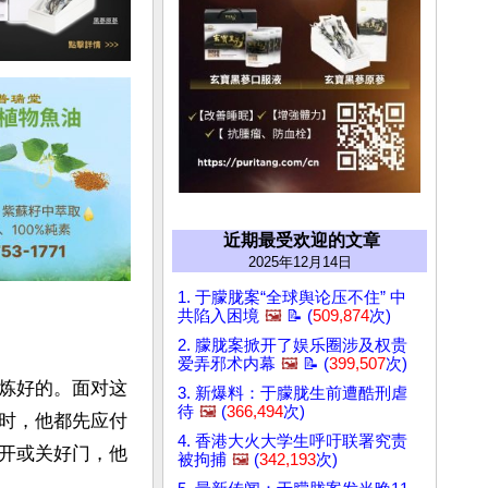
近期最受欢迎的文章
2025年12月14日
1. 于朦胧案“全球舆论压不住” 中
共陷入困境
🖼️
📝 (
509,874
次)
2. 朦胧案掀开了娱乐圈涉及权贵
爱弄邪术内幕
🖼️
📝 (
399,507
次)
炼好的。面对这
3. 新爆料：于朦胧生前遭酷刑虐
待
🖼️
(
366,494
次)
时，他都先应付
4. 香港大火大学生呼吁联署究责
开或关好门，他
被拘捕
🖼️
(
342,193
次)