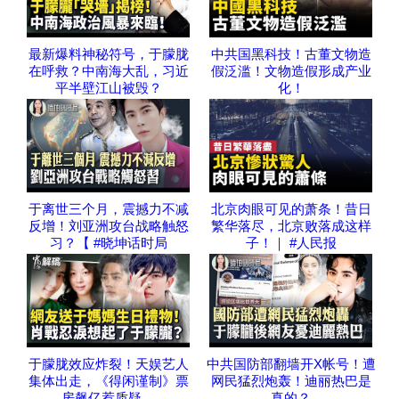
最新爆料神秘符号，于朦胧
中共国黑科技！古董文物造
在呼救？中南海大乱，习近
假泛滥！文物造假形成产业
平半壁江山被毁？
化！
于离世三个月，震撼力不减
北京肉眼可见的萧条！昔日
反增！刘亚洲攻台战略触怒
繁华落尽，北京败落成这样
习？【 #晓坤话时局
子！｜ #人民报
于朦胧效应炸裂！天娱艺人
中共国防部翻墙开X帐号！遭
集体出走，《得闲谨制》票
网民猛烈炮轰！迪丽热巴是
房飙亿惹质疑，
真的？