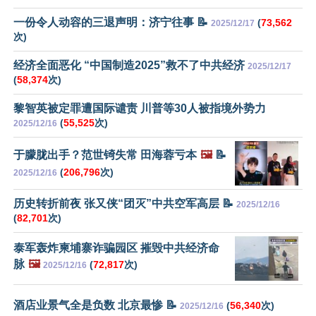
一份令人动容的三退声明：济宁往事 📝
(
73,562
2025/12/17
次)
经济全面恶化 “中国制造2025”救不了中共经济
2025/12/17
(
58,374
次)
黎智英被定罪遭国际谴责 川普等30人被指境外势力
(
55,525
次)
2025/12/16
于朦胧出手？范世锜失常 田海蓉亏本
🖼️
📝
(
206,796
次)
2025/12/16
历史转折前夜 张又侠“团灭”中共空军高层 📝
2025/12/16
(
82,701
次)
泰军轰炸柬埔寨诈骗园区 摧毁中共经济命
脉
🖼️
(
72,817
次)
2025/12/16
酒店业景气全是负数 北京最惨 📝
(
56,340
次)
2025/12/16