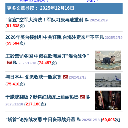
更多文章导读：
2025年12月16日
“官宣”空军大清洗！军队习派再遭重创 📝
2025/12/19
(
81,538
次)
2026年美台接触引中共狂跳 台海注定来年不平凡
2025/12/19
(
59,564
次)
王毅窜访各国 中俄在欧洲展开“混合战争”
🖼️
📝
(
74,457
次)
2025/12/18
与日本斗 党魁收获一脸寂寞
🖼️
2025/12/18
(
75,410
次)
于朦胧翻版？献祭红线缠上迪丽热巴
🖼️
📝
(
217,180
次)
2025/12/18
“斩首”论持续发酵 中日资讯战升温 📝
(
60,003
次)
2025/12/18