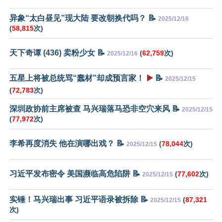
异象“太白昼见”现大陆 要改朝换代吗？ 📝
2025/12/16
(
58,815
次)
天下奇谭 (436) 卖粉少女 📝
(
62,759
次)
2025/12/16
五星上将被总统骂“蠢材”却成预言家！
▶️
📝
2025/12/15
(
72,783
次)
深圳政协前主席被查 马兴瑞落马恐非空穴来风 📝
2025/12/15
(
77,972
次)
李希再度消失 他在演哪出戏？ 📝
(
78,044
次)
2025/12/15
习近平发布密令 美国濒临高危陷阱 📝
(
77,602
次)
2025/12/15
实锤！马兴瑞出事 习近平语录被拆除 📝
(
87,321
2025/12/15
次)