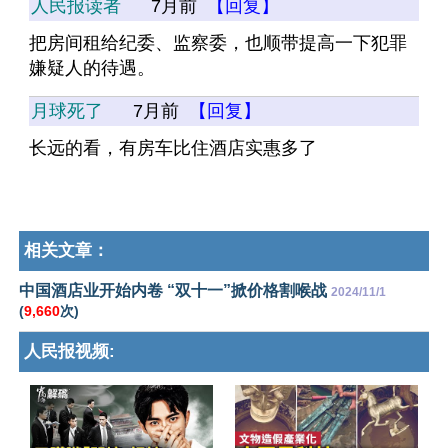
人民报读者
7月前
【回复】
把房间租给纪委、监察委，也顺带提高一下犯罪
嫌疑人的待遇。
月球死了
7月前
【回复】
长远的看，有房车比住酒店实惠多了
相关文章：
中国酒店业开始内卷 “双十一”掀价格割喉战
2024/11/1
(
9,660
次)
人民报视频: