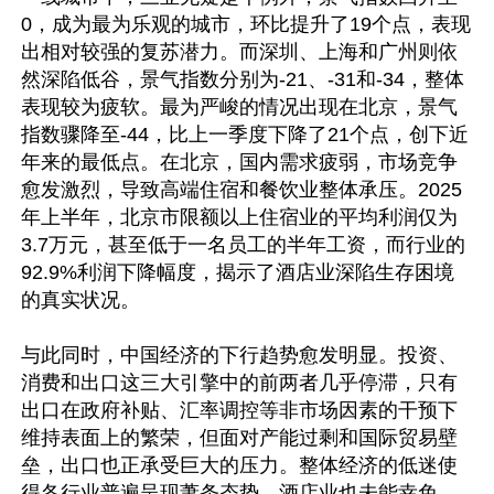
0，成为最为乐观的城市，环比提升了19个点，表现
出相对较强的复苏潜力。而深圳、上海和广州则依
然深陷低谷，景气指数分别为-21、-31和-34，整体
表现较为疲软。最为严峻的情况出现在北京，景气
指数骤降至-44，比上一季度下降了21个点，创下近
年来的最低点。在北京，国内需求疲弱，市场竞争
愈发激烈，导致高端住宿和餐饮业整体承压。2025
年上半年，北京市限额以上住宿业的平均利润仅为
3.7万元，甚至低于一名员工的半年工资，而行业的
92.9%利润下降幅度，揭示了酒店业深陷生存困境
的真实状况。

与此同时，中国经济的下行趋势愈发明显。投资、
消费和出口这三大引擎中的前两者几乎停滞，只有
出口在政府补贴、汇率调控等非市场因素的干预下
维持表面上的繁荣，但面对产能过剩和国际贸易壁
垒，出口也正承受巨大的压力。整体经济的低迷使
得各行业普遍呈现萧条态势，酒店业也未能幸免。
