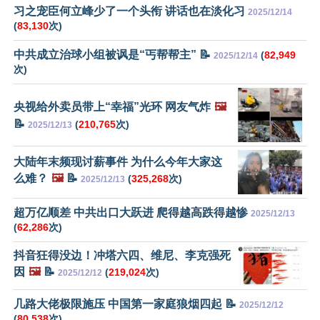
习之宠臣何立峰少了一个头衔 讲话也在淡化习
2025/12/14
(
83,130
次)
中共成立治球小组被讽是“丐帮帮主” 📝
(
82,949
2025/12/14
次)
央视给外卖员带上“幸福”光环 网友气炸
🖼️
📝
(
210,765
次)
2025/12/13
大陆年末频现讨薪事件 为什么今年大家这
么难？
🖼️
📝
(
325,268
次)
2025/12/13
超万亿顺差 中共出口大跃进 爬得越高跌得越惨
2025/12/13
(
62,286
次)
抖音狂得没边！冲塔六四、维尼、李克强死
因
🖼️
📝
(
219,024
次)
2025/12/12
几路大佬极限施压 中国第一家庭狼烟四起 📝
2025/12/12
(
80,538
次)