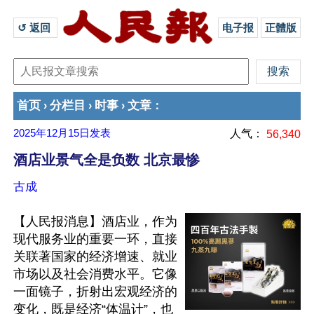
↺ 返回 
电子报
正體版
首页
分栏目
时事
文章
›
›
›
：
2025年12月15日
发表
人气：
56,340
酒店业景气全是负数 北京最惨
古成
【人民报消息】酒店业，作为
现代服务业的重要一环，直接
关联著国家的经济增速、就业
市场以及社会消费水平。它像
一面镜子，折射出宏观经济的
变化，既是经济“体温计”，也