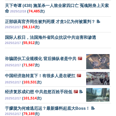
天下奇谭 (438) 施某杀一人致全家四口亡 冤魂附身上天索
命
(
74,485
次)
2025/12/18
正部级高官齐同生被判死缓 才贪1亿为何被重判？ 📝
(
58,114
次)
2025/12/17
国际人权日，法国海外省民众抗议中共迫害和渗透
(
55,912
次)
2025/12/17
诈骗团伙工业规模化 背后操纵者是中共
🖼️
(
71,587
次)
2025/12/17
中国经济急转直下！有很多人是在硬扛
🖼️
(
103,531
次)
2025/12/17
经济复苏成幻想 中共忽悠百姓手段低
🖼️
📝
(
101,514
次)
2025/12/17
于朦胧为何难逃厄运？最新爆料起底大Boss！ 📝
(
79,189
次)
2025/12/17