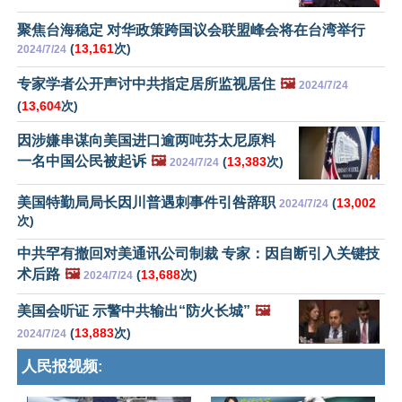
聚焦台海稳定 对华政策跨国议会联盟峰会将在台湾举行
(
13,161
次)
2024/7/24
专家学者公开声讨中共指定居所监视居住
🖼️
2024/7/24
(
13,604
次)
因涉嫌串谋向美国进口逾两吨芬太尼原料
一名中国公民被起诉
🖼️
(
13,383
次)
2024/7/24
美国特勤局局长因川普遇刺事件引咎辞职
(
13,002
2024/7/24
次)
中共罕有撤回对美通讯公司制裁 专家：因自断引入关键技
术后路
🖼️
(
13,688
次)
2024/7/24
美国会听证 示警中共输出“防火长城”
🖼️
(
13,883
次)
2024/7/24
人民报视频: