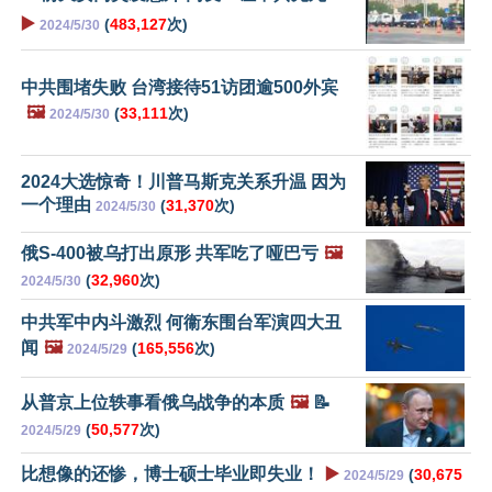
▶️
(
483,127
次)
2024/5/30
中共围堵失败 台湾接待51访团逾500外宾
🖼️
(
33,111
次)
2024/5/30
2024大选惊奇！川普马斯克关系升温 因为
一个理由
(
31,370
次)
2024/5/30
俄S-400被乌打出原形 共军吃了哑巴亏
🖼️
(
32,960
次)
2024/5/30
中共军中内斗激烈 何衞东围台军演四大丑
闻
🖼️
(
165,556
次)
2024/5/29
从普京上位轶事看俄乌战争的本质
🖼️
📝
(
50,577
次)
2024/5/29
比想像的还惨，博士硕士毕业即失业！
▶️
(
30,675
2024/5/29