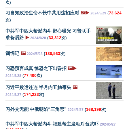
次)
习自知政治生命不长中共用这招应对
🖼️▶️
(
73,624
2024/5/29
次)
中共军中四大帮派内斗 野心曝光 习普联手
准备后路
▶️
(
33,312
次)
2024/5/28
训悍记
🖼️
(
136,563
次)
2024/5/28
习恐预言成真 惊恐之下出昏招
🖼️▶️
(
77,400
次)
2024/5/28
习近平败运连连 半月内五触霉头
🖼️
(
174,223
次)
2024/5/27
习外交无能 中俄朝陷“三角恋”
(
168,199
次)
2024/5/27
中共军中四大帮派内斗 福建帮主发动对台武吓
2024/5/27