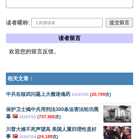
读者暱称:
读者留言
欢迎您的留言反馈。
相关文章：
中共在核武问题上大撒迷魂药
(
20,799
次)
2024/7/25
保护卫士揭中共用刑法300条迫害法轮功黑
幕
🖼️
(
737,906
次)
2024/7/25
川普大难不死声望高 美国人重归理性是好
事
🖼️
(
24,189
次)
2024/7/24