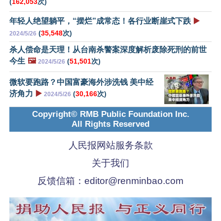
(
162,053
次)
年轻人绝望躺平，“摆烂”成常态！各行业断崖式下跌
▶️
(
35,548
次)
2024/5/26
杀人偿命是天理！从台南杀警案深度解析废除死刑的前世
今生
🖼️
(
51,501
次)
2024/5/26
微软要跑路？中国富豪海外涉洗钱 美中经
济角力
▶️
(
30,166
次)
2024/5/26
Copyright© RMB Public Foundation Inc.
All Rights Reserved
人民报网站服务条款
关于我们
反馈信箱：
editor@renminbao.com