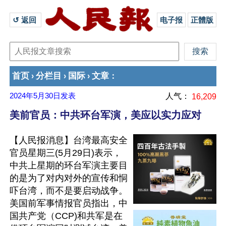
↺ 返回 
电子报
正體版
首页
分栏目
国际
文章
›
›
›
：
2024年5月30日
发表
人气：
16,209
美前官员：中共环台军演，美应以实力应对
【人民报消息】台湾最高安全
官员星期三(5月29日)表示，
中共上星期的环台军演主要目
的是为了对内对外的宣传和恫
吓台湾，而不是要启动战争。
美国前军事情报官员指出，中
国共产党（CCP)和共军是在