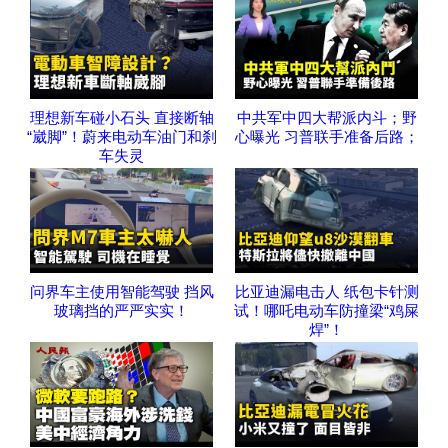
理想新车碰小石头 直接断轴
中共军中四大帮派内斗；野
“崴脚”！蔚来电动车油门和刹
心曝光 习普联手准备后路；
车失灵
问界车主使用智能驾驶 挡风
比亚迪漏电击人 纸包卡针测
玻璃挡的严严实实！
试！哪吒电动车防撞梁“鸡屎
焊”！