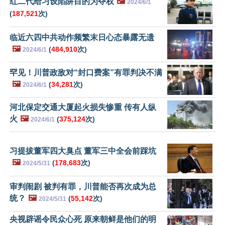
红二代给习设陷阱目的为夺权
🖼️
2024/6/1
(
187,521
次)
临近六四中共动作频繁末日心态暴露无遗
🖼️
(
484,910
次)
2024/6/1
罕见！川普政敌对“封口费案”有罪判决不满
🖼️
(
34,281
次)
2024/6/1
河北保定交通大厦起火损失惨重 传有人纵
火
🖼️
(
375,124
次)
2024/6/1
习提拔董军四大臭点 董军三中全会前踩坑
🖼️
(
178,683
次)
2024/5/31
审判闹剧 被判有罪，川普能否再次成为总
统？
🖼️
(
55,142
次)
2024/5/31
央视辟谣令民众心死 原来朝鲜是他们的明