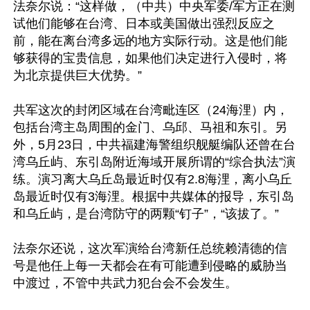
法奈尔说：“这样做，（中共）中央军委/军方正在测
试他们能够在台湾、日本或美国做出强烈反应之
前，能在离台湾多远的地方实际行动。这是他们能
够获得的宝贵信息，如果他们决定进行入侵时，将
为北京提供巨大优势。”

共军这次的封闭区域在台湾毗连区（24海浬）内，
包括台湾主岛周围的金门、乌邱、马祖和东引。另
外，5月23日，中共福建海警组织舰艇编队还曾在台
湾乌丘屿、东引岛附近海域开展所谓的“综合执法”演
练。演习离大乌丘岛最近时仅有2.8海浬，离小乌丘
岛最近时仅有3海浬。根据中共媒体的报导，东引岛
和乌丘屿，是台湾防守的两颗“钉子”，“该拔了。”

法奈尔还说，这次军演给台湾新任总统赖清德的信
号是他任上每一天都会在有可能遭到侵略的威胁当
中渡过，不管中共武力犯台会不会发生。
