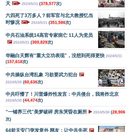
天
🖼️▶️
(
378,577
次)
2024/5/31
六四死了3万多人？前军官与北大教授忆当
时惨况
🖼️▶️
(
351,586
次)
2024/5/31
中共石油系统14高官专家病亡 11人为党员
🖼️
(
300,829
次)
2024/5/31
华融白天辉有“重大立功表现”，没想到死得更快
2024/5/31
(
157,618
次)
中共操纵台湾乱象 习欲要武力犯台
🖼️
(
60,636
次)
2024/5/30
中共吓懵了！川普爆炸性发言：中共侵台，我将炸北京
(
44,474
次)
2024/5/30
“一铺养三代”美梦破碎 房东哭昏在厕所
▶️
(
28,906
2024/5/30
次)
64前天安门突发意外 网友：让中共先死
🖼️