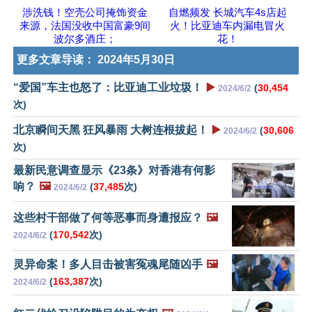
涉洗钱！空壳公司掩饰资金
自燃频发 长城汽车4s店起
来源，法国没收中国富豪9间
火！比亚迪车内漏电冒火
波尔多酒庄；
花！
更多文章导读：
2024年5月30日
“爱国”车主也怒了：比亚迪工业垃圾！
▶️
(
30,454
2024/6/2
次)
北京瞬间天黑 狂风暴雨 大树连根拔起！
▶️
(
30,606
2024/6/2
次)
最新民意调查显示《23条》对香港有何影
响？
🖼️
(
37,485
次)
2024/6/2
这些村干部做了何等恶事而身遭报应？
🖼️
(
170,542
次)
2024/6/2
灵异命案！多人目击被害冤魂尾随凶手
🖼️
(
163,387
次)
2024/6/2