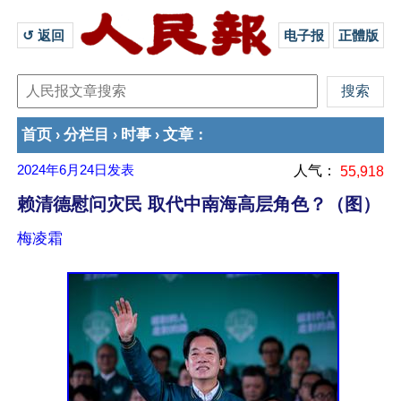
↺ 返回 
电子报
正體版
首页
分栏目
时事
文章
›
›
›
：
2024年6月24日
发表
人气：
55,918
赖清德慰问灾民 取代中南海高层角色？（图）
梅凌霜