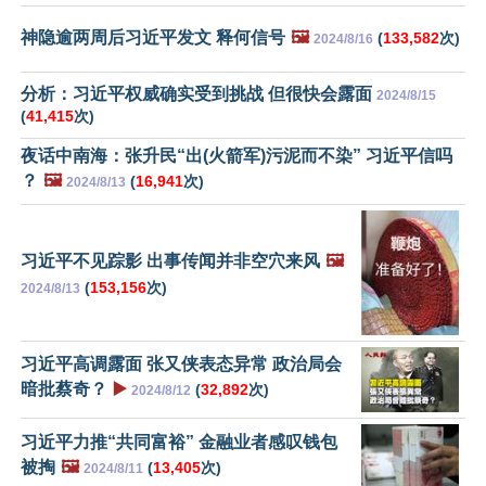
神隐逾两周后习近平发文 释何信号
🖼️
(
133,582
次)
2024/8/16
分析：习近平权威确实受到挑战 但很快会露面
2024/8/15
(
41,415
次)
夜话中南海：张升民“出(火箭军)污泥而不染” 习近平信吗
？
🖼️
(
16,941
次)
2024/8/13
习近平不见踪影 出事传闻并非空穴来风
🖼️
(
153,156
次)
2024/8/13
习近平高调露面 张又侠表态异常 政治局会
暗批蔡奇？
▶️
(
32,892
次)
2024/8/12
习近平力推“共同富裕” 金融业者感叹钱包
被掏
🖼️
(
13,405
次)
2024/8/11