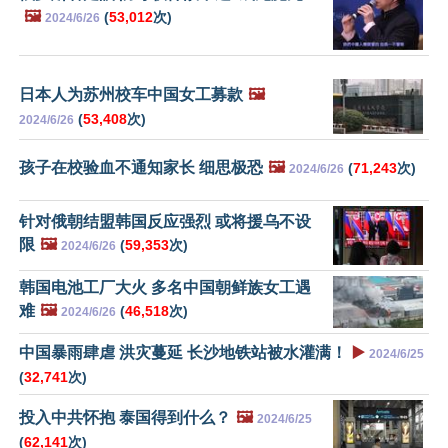
🖼️
(
53,012
次)
2024/6/26
日本人为苏州校车中国女工募款
🖼️
(
53,408
次)
2024/6/26
孩子在校验血不通知家长 细思极恐
🖼️
(
71,243
次)
2024/6/26
针对俄朝结盟韩国反应强烈 或将援乌不设
限
🖼️
(
59,353
次)
2024/6/26
韩国电池工厂大火 多名中国朝鲜族女工遇
难
🖼️
(
46,518
次)
2024/6/26
中国暴雨肆虐 洪灾蔓延 长沙地铁站被水灌满！
▶️
2024/6/25
(
32,741
次)
投入中共怀抱 泰国得到什么？
🖼️
2024/6/25
(
62,141
次)