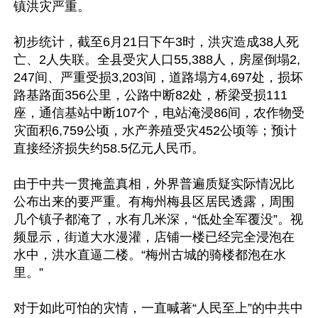
镇洪灾严重。

初步统计，截至6月21日下午3时，洪灾造成38人死
亡、2人失联。全县受灾人口55,388人，房屋倒塌2,
247间、严重受损3,203间，道路塌方4,697处，损坏
路基路面356公里，公路中断82处，桥梁受损111
座，通信基站中断107个，电站淹浸86间，农作物受
灾面积6,759公顷，水产养殖受灾452公顷等；预计
直接经济损失约58.5亿元人民币。

由于中共一贯掩盖真相，外界普遍质疑实际情况比
公布出来的要严重。有梅州梅县区居民透露，周围
几个镇子都淹了，水有几米深，“低处全军覆没”。视
频显示，街道大水漫灌，店铺一楼已经完全浸泡在
水中，洪水直逼二楼。“梅州古城的骑楼都泡在水
里。”

对于如此可怕的灾情，一直喊著“人民至上”的中共中