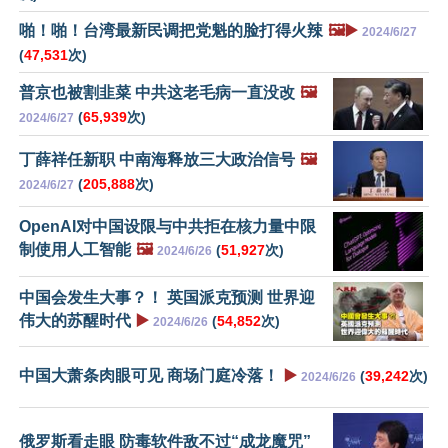
啪！啪！台湾最新民调把党魁的脸打得火辣
🖼️▶️
2024/6/27
(
47,531
次)
普京也被割韭菜 中共这老毛病一直没改
🖼️
(
65,939
次)
2024/6/27
丁薛祥任新职 中南海释放三大政治信号
🖼️
(
205,888
次)
2024/6/27
OpenAI对中国设限与中共拒在核力量中限
制使用人工智能
🖼️
(
51,927
次)
2024/6/26
中国会发生大事？！ 英国派克预测 世界迎
伟大的苏醒时代
▶️
(
54,852
次)
2024/6/26
中国大萧条肉眼可见 商场门庭冷落！
▶️
(
39,242
次)
2024/6/26
俄罗斯看走眼 防毒软件敌不过“成龙魔咒”