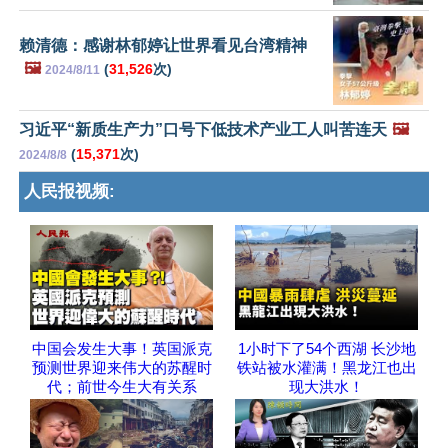
赖清德：感谢林郁婷让世界看见台湾精神
🖼️
(
31,526
次)
2024/8/11
习近平“新质生产力”口号下低技术产业工人叫苦连天
🖼️
(
15,371
次)
2024/8/8
人民报视频:
中国会发生大事！英国派克
1小时下了54个西湖 长沙地
预测世界迎来伟大的苏醒时
铁站被水灌满！黑龙江也出
代；前世今生大有关系
现大洪水！