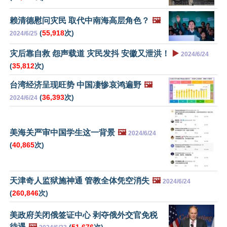
赖清德慰问灾民 取代中南海高层角色？
🖼️
(
55,918
次)
2024/6/25
灾后靠自救 怨声载道 灾民发抖 安徽又泄洪！
▶️
2024/6/24
(
35,812
次)
台湾经济呈现旺势 中国凄惨哀鸿遍野
🖼️
(
36,393
次)
2024/6/24
美海关严审中国学生这一背景
🖼️
2024/6/24
(
40,865
次)
天津奇人监狱施神通 管教全体凭空消失
🖼️
2024/6/24
(
260,846
次)
美政府关闭俄签证中心 剥夺俄外交官免税
待遇
🖼️
(
51,676
次)