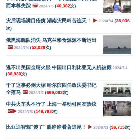
而本尊失踪
🖼️
(
40,302
次)
2024/7/5
灾后现场满目疮痍 湖南灾民叫苦连天！
▶️
(
38,036
2024/7/4
次)
俄黑海舰队消失 乌克兰粮食源源不断运出
🖼️
(
53,028
次)
2024/7/4
逃不出美国金睛火眼 中国出口利比亚无人机被截
2024/7/4
(
38,930
次)
干了这事必倒大楣 哈尔滨四任政法委书记
全落马
🖼️
(
669,083
次)
2024/7/3
中共火车头不行了 上海一举动引网友热议
🖼️▶️
(
149,783
次)
2024/7/3
比亚迪智驾“傻了” 眼睁睁看著追尾！
▶️
(
36,715
次)
2024/7/3