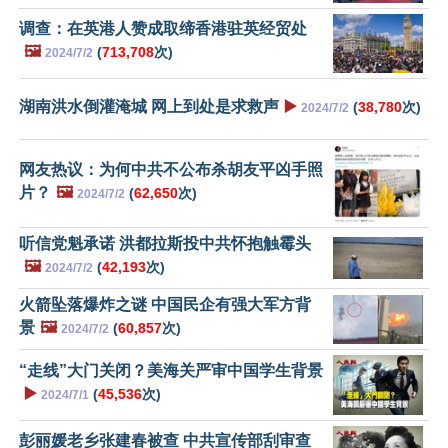
调查：在英港人赞成取缔香港驻英经贸处
🖼️
(
713,708
次)
2024/7/2
湖南洪水倒灌淹城 网上到处是求救声
▶️
(
38,780
次)
2024/7/2
网友热议：为何中共不公布杀胡友平凶手照
片？
🖼️
(
62,650
次)
2024/7/2
听信党魁承诺 洪都拉斯投中共怀抱触霉头
🖼️
(
42,193
次)
2024/7/2
火箭坠落爆炸之谜 中国民企有强大军方背
景
🖼️
(
60,857
次)
2024/7/2
“走线”大门关闭？美海关严审中国学生背景
▶️
(
45,536
次)
2024/7/1
彭丽媛老乡张建春被查 中共宣传部刮审查