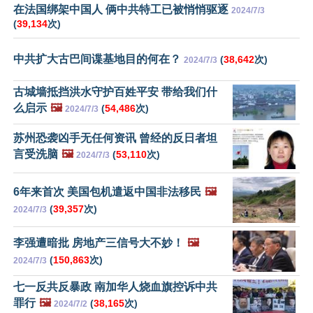
在法国绑架中国人 俩中共特工已被悄悄驱逐
2024/7/3
(
39,134
次)
中共扩大古巴间谍基地目的何在？
(
38,642
次)
2024/7/3
古城墙抵挡洪水守护百姓平安 带给我们什
么启示
🖼️
(
54,486
次)
2024/7/3
苏州恐袭凶手无任何资讯 曾经的反日者坦
言受洗脑
🖼️
(
53,110
次)
2024/7/3
6年来首次 美国包机遣返中国非法移民
🖼️
(
39,357
次)
2024/7/3
李强遭暗批 房地产三信号大不妙！
🖼️
(
150,863
次)
2024/7/3
七一反共反暴政 南加华人烧血旗控诉中共
罪行
🖼️
(
38,165
次)
2024/7/2