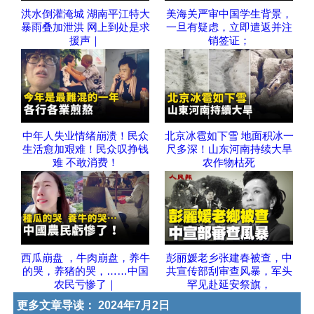
洪水倒灌淹城 湖南平江特大
美海关严审中国学生背景，
暴雨叠加泄洪 网上到处是求
一旦有疑虑，立即遣返并注
援声｜
销签证；
中年人失业情绪崩溃！民众
北京冰雹如下雪 地面积冰一
生活愈加艰难！民众叹挣钱
尺多深！山东河南持续大旱
难 不敢消费！
农作物枯死
西瓜崩盘 ，牛肉崩盘，养牛
彭丽媛老乡张建春被查，中
的哭，养猪的哭，……中国
共宣传部刮审查风暴，军头
农民亏惨了｜
罕见赴延安祭旗，
更多文章导读：
2024年7月2日