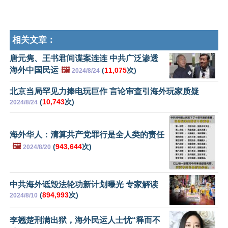
相关文章：
唐元隽、王书君间谍案连连 中共广泛渗透
海外中国民运
🖼️
(
11,075
次)
2024/8/24
北京当局罕见力捧电玩巨作 言论审查引海外玩家质疑
(
10,743
次)
2024/8/24
海外华人：清算共产党罪行是全人类的责任
🖼️
(
943,644
次)
2024/8/20
中共海外诋毁法轮功新计划曝光 专家解读
(
894,993
次)
2024/8/10
李翘楚刑满出狱，海外民运人士忧“释而不