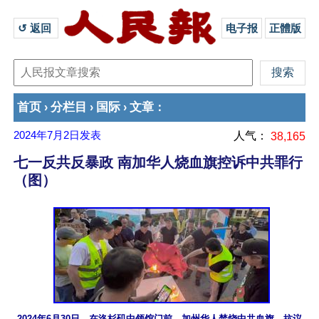
↺ 返回 
电子报
正體版
首页
分栏目
国际
文章
›
›
›
：
2024年7月2日
发表
人气：
38,165
七一反共反暴政 南加华人烧血旗控诉中共罪行
（图）
2024年6月30日，在洛杉矶中领馆门前，加州华人焚烧中共血旗，抗议