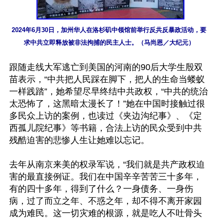
2024年6月30日，加州华人在洛杉矶中领馆前举行反共反暴政活动，要
求中共立即释放被非法拘捕的民主人士。（马尚恩／大纪元）
跟随走线大军逃亡到美国的河南的90后大学生殷双
苗表示，“中共把人民踩在脚下，把人的生命当蝼蚁
一样践踏”，她希望尽早终结中共政权，“中共的统治
太恐怖了，这黑暗太漫长了！”她在中国时接触过很
多民众上访的案例，也读过《夹边沟纪事》、《定
西孤儿院纪事》等书籍，合法上访的民众受到中共
残酷迫害的悲惨人生让她难以忘记。 

去年从南京来美的权录军说，“我们就是共产政权迫
害的最直接例证。我们在中国辛辛苦苦三十多年，
有的四十多年，得到了什么？一身债务、一身伤
病，过了而立之年、不惑之年，却不得不离开家园
成为难民。这一切灾难的根源，就是吃人不吐骨头