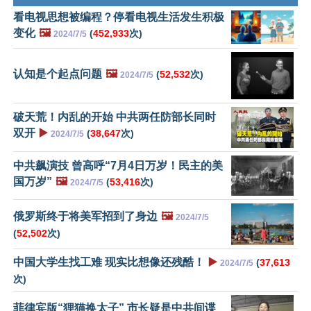
看电视思想被编程？停看电视生活发生积极
变化
🖼️
(
452,933
次)
2024/7/5
认知是个起点问题
🖼️
(
52,532
次)
2024/7/5
破天荒！内乱的开始 中共两任防部长同时
双开
▶️
(
38,647
次)
2024/7/5
中共飙演技 曾高呼“7月4日万岁！民主的美
国万岁”
🖼️
(
53,416
次)
2024/7/5
俄罗斯终于将美军招到了身边
🖼️
2024/7/5
(
52,502
次)
中国大学生找工难 现实比想像还残酷！
▶️
(
37,613
2024/7/5
次)
菲律宾版“狸猫换太子” 市长疑是中共间谍