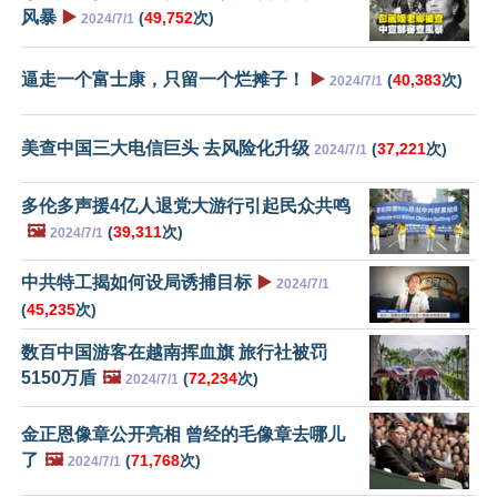
风暴
▶️
(
49,752
次)
2024/7/1
逼走一个富士康，只留一个烂摊子！
▶️
(
40,383
次)
2024/7/1
美查中国三大电信巨头 去风险化升级
(
37,221
次)
2024/7/1
多伦多声援4亿人退党大游行引起民众共鸣
🖼️
(
39,311
次)
2024/7/1
中共特工揭如何设局诱捕目标
▶️
2024/7/1
(
45,235
次)
数百中国游客在越南挥血旗 旅行社被罚
5150万盾
🖼️
(
72,234
次)
2024/7/1
金正恩像章公开亮相 曾经的毛像章去哪儿
了
🖼️
(
71,768
次)
2024/7/1