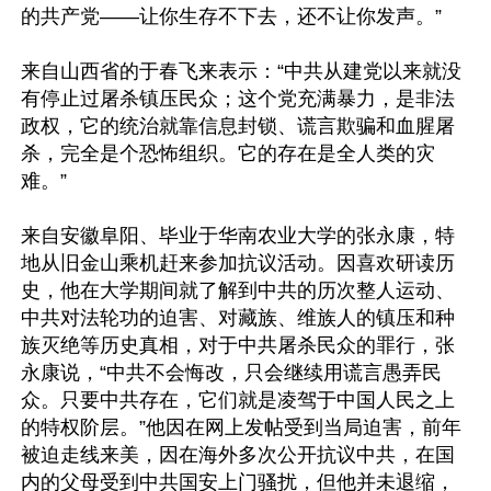
的共产党——让你生存不下去，还不让你发声。”

来自山西省的于春飞来表示：“中共从建党以来就没
有停止过屠杀镇压民众；这个党充满暴力，是非法
政权，它的统治就靠信息封锁、谎言欺骗和血腥屠
杀，完全是个恐怖组织。它的存在是全人类的灾
难。”

来自安徽阜阳、毕业于华南农业大学的张永康，特
地从旧金山乘机赶来参加抗议活动。因喜欢研读历
史，他在大学期间就了解到中共的历次整人运动、
中共对法轮功的迫害、对藏族、维族人的镇压和种
族灭绝等历史真相，对于中共屠杀民众的罪行，张
永康说，“中共不会悔改，只会继续用谎言愚弄民
众。只要中共存在，它们就是凌驾于中国人民之上
的特权阶层。”他因在网上发帖受到当局迫害，前年
被迫走线来美，因在海外多次公开抗议中共，在国
内的父母受到中共国安上门骚扰，但他并未退缩，