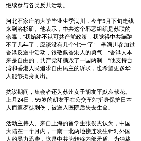
继续参与各类反共活动。

河北石家庄的大学毕业生季满川，今年5月下旬走线
来到洛杉矶。他表示，中共这个邪恶组织是苏联的
余毒，“我始终不认可共产党政策，我觉得中共蹦跶
不了几年了，应该没有几个‘七一’了”。季满川参加过
香港反送中活动，很敬佩香港人的勇气。“香港人本
来是自由的，共产党却撕毁了一国两制。”他支持台
湾和香港人民追求自由民主的诉求，也希望更多华
人能够挺身而出。

抗议期间，集会者还为苏州女子胡友平默哀献花。
上月24日，55岁的胡友平在公交车站挺身保护日本
人而遭歹徒刺伤，被送入医院后失去生命。

活动主持人、来自上海的留学生张俊杰认为，中国
大陆在一个月内，一南一北两地接连发生针对外国
人的暴力恐袭，这是中共为转移内部矛盾、为独裁