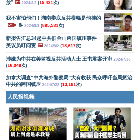
放”
🖼️
(
15,431
次)
2024/8/3
我不害怕他们！湖南娄底反共横幅是他挂的
🖼️▶️
📝
(
885,531
次)
2024/8/3
新报告汇总34起中共旧金山跨国镇压事件
美议员吁问责
🖼️
(
18,617
次)
2024/8/2
涉嫌为中共在美监视反共活动人士 王书君案开审
2024/7/30
(
16,048
次)
加拿大调查“中共海外警察局”大有收获 民众呼吁当局惩治
中共的跨国镇压
(
13,181
次)
2024/7/22
人民报视频: