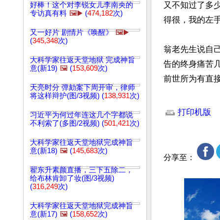
又不知过了多
好棒！这个对李锐女儿李南央的
专访真有料
🖼️▶️
(
474,182
次)
得很，我的左手
又一好片 剧情片《唤醒》
🖼️▶️
(
345,348
次)
翁老先生说自
大科学家往返天堂地狱 完成神旨
告的终身痛苦
意(新19)
🖼️
(
153,609
次)
前世所为有直
天亮时分 弹劾案下周开审，律师
将这样辩护(图/3视频) (
138,931
次)
文章网址: http://w
打印机版
习近平为何过年连这几个字都说
不利索了(多图/2视频) (
501,421
次)
大科学家往返天堂地狱完成神旨
意(新18)
🖼️
(
145,683
次)
分享至：
翟东升素颜直播，三下五除二，
给布林肯卸了妆(图/3视频)
(
316,249
次)
大科学家往返天堂地狱完成神旨
意(新17)
🖼️
(
158,652
次)