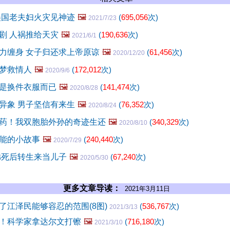
美国老夫妇火灾见神迹
🖼️
(
695,056
次)
2021/7/23
剧 人祸推给天灾
🖼️
(
190,636
次)
2021/6/1
力缠身 女子归还求上帝原谅
🖼️
(
61,456
次)
2020/12/20
梦救情人
🖼️
(
172,012
次)
2020/9/6
是换件衣服而已
🖼️
(
141,474
次)
2020/8/28
异象 男子坚信有来生
🖼️
(
76,352
次)
2020/8/24
药！我双胞胎外孙的奇迹生还
🖼️
(
340,329
次)
2020/8/10
能的小故事
🖼️
(
240,440
次)
2020/7/29
弟死后转生来当儿子
🖼️
(
67,240
次)
2020/5/30
更多文章导读：
2021年3月11日
了江泽民能够容忍的范围(8图)
(
536,767
次)
2021/3/13
！科学家拿达尔文打镲
🖼️
(
716,180
次)
2021/3/10