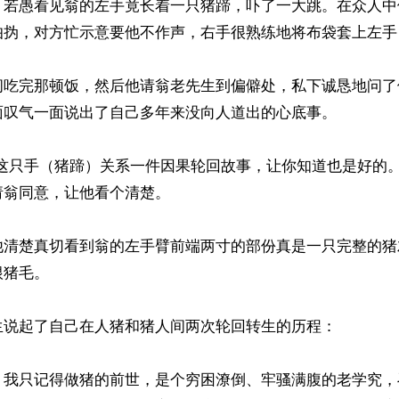
，若愚看见翁的左手竟长着一只猪蹄，吓了一大跳。在众人中
伯㧑，对方忙示意要他不作声，右手很熟练地将布袋套上左手
问吃完那顿饭，然后他请翁老先生到偏僻处，私下诚恳地问了
面叹气一面说出了自己多年来没向人道出的心底事。

我这只手（猪蹄）关系一件因果轮回故事，让你知道也是好的。
翁同意，让他看个清楚。

他清楚真切看到翁的左手臂前端两寸的部份真是一只完整的猪
猪毛。

生说起了自己在人猪和猪人间两次轮回转生的历程：

，我只记得做猪的前世，是个穷困潦倒、牢骚满腹的老学究，