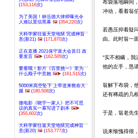
布袋落地瞬间
(
153,116
次)
冲动，看着翁
为了美国！林伍德大律师曝光令
人难以置信黑幕
🖼️
(
354,220
次)
若愚压抑着疑
大科学家往返天堂地狱 完成神旨
由。此时翁一
意(新21)
🖼️
(
171,870
次)
正在直播 2021保守派大会首日 政
要发言
🖼️▶️
(
162,509
次)
“实不相瞒，
他的左手，恳请
要看哦！影片《百里挑一》里为
什么顺子中意她
🖼️▶️
(
161,515
次)
翁解下布袋，
5000米高空坠下 上帝送来救命大
腿
🖼️
(
180,508
次)
还有稀疏的几根
微电影《晓宇一家人》把不可思
议的真实一幕写进了剧本
🖼️▶️
于是，翁老先
(
355,602
次)
大科学家往返天堂地狱完成神旨
意(新20)
🖼️
(
153,777
次)
说来惭愧得很