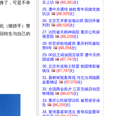
京上访
🖼️
(
89,281
次)
身了，可是不幸
25. 遭中共通缉 旅欧青年拟烧党旗
抗议
🖼️
(
88,925
次)
26. 北京艺术家追魂出狱 因旧作被
判刑
🖼️
(
88,526
次)
此（猪蹄手）警
27. 访民被关精神病院 重庆公民探
回转生与自己的
视受阻
🖼️
(
88,228
次)
28. 拒官府租地建房 重庆村民被软
禁6年
🖼️
(
88,094
次)
29. 00后王靖渝因言获罪 遭中共跨
国追捕
🖼️
(
87,747
次)
30. 北京外送骑士联盟 抱团维权被
镇压
🖼️
(
87,747
次)
31. 聂树斌冤案再现 河北当局隐匿
血案物证
🖼️
(
87,076
次)
32. 全国两会前夕 江苏无锡启动恐
怖维稳
🖼️
(
86,675
次)
33. 重庆公民探望访民 被黑保安诬
告
🖼️
(
86,255
次)
34. 黄琦案庭审违法 黄母拟提重审