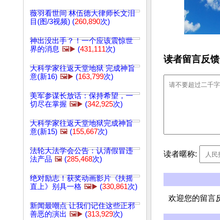
薇羽看世间 林伍德大律师长文泪
目(图/3视频) (
260,890
次)
神出没出手？！一个应该震惊世
界的消息
🖼️▶️
(
431,111
次)
读者留言反馈
大科学家往返天堂地狱 完成神旨
意(新16)
🖼️▶️
(
163,799
次)
美军参谋长放话：保持希望，一
切尽在掌握
🖼️▶️
(
342,925
次)
大科学家往返天堂地狱完成神旨
意(新15)
🖼️
(
155,667
次)
法轮大法学会公告：认清假冒违
读者暱称:
法产品
🖼️
(
285,468
次)
绝对励志！获奖动画影片《扶摇
直上》别具一格
🖼️▶️
(
330,861
次)
欢迎您的留言
新闻最嘲点 让我们记住这些正邪
善恶的演出
🖼️▶️
(
313,929
次)