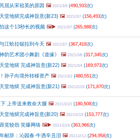
民屈从宋祖英的原因
🖼️
(
490,933
次)
2021/3/9
天堂地狱完成神旨意(新23)
🖼️
(
156,493
次)
2021/3/7
怕这个13秒长的视频
🖼️▶️
(
265,988
次)
2021/3/7
与江蛤拉锯拉到今天
🖼️
(
367,418
次)
2021/3/7
神韵艺术团小舞剧《道缘》
🖼️
(
317,345
次)
2021/3/6
堂地狱 完成神旨意(新22)
🖼️
(
169,973
次)
2021/3/4
！孙子向境外转移资产
🖼️
(
480,551
次)
2021/3/2
堂地狱 完成神旨意(新21)
🖼️
(
171,870
次)
2021/2/26
坠下 上帝送来救命大腿
🖼️
(
180,508
次)
2021/2/23
天堂地狱完成神旨意(新20)
🖼️
(
153,777
次)
2021/2/19
跟党较劲 笑爆网络
🖼️▶️
(
363,966
次)
2021/2/16
年献辞：沁园春·牛洒辛丑泪
🖼️
(
294,958
次)
2021/2/12