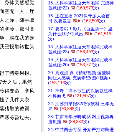
，身体突然感觉
15. 大科学家往返天堂地狱 完成神
旨意(新22)
🖼️
(
169,973
次)
面空无一人，厅
16. 正在直播 2021保守派大会首
人之际，随手取
日 政要发言
🖼️▶️
(
162,509
次)
的寒冷，那时竟
17. 要看哦！影片《百里挑一》里
为什么顺子中意她
🖼️▶️
(
161,515
毕，躺在我的身
次)
我已投胎转世为
18. 大科学家往返天堂地狱完成神
旨意(新23)
🖼️
(
156,493
次)
19. 大科学家往返天堂地狱完成神
旨意(新20)
🖼️
(
153,777
次)
20. 真观点 真飞精彩视频 这些瞬
得了猪身果报。
间让人感动, 充满希望(图/2视频)
7天之后，果然
(
153,116
次)
冷得要命，寒风
21. 神奇！痛不欲生的疾病就这样
不翼而飞
🖼️
(
121,507
次)
挂了几件大衣，
22. 江苏男举报32吨假饮料 三年无
落猪胎的教训，
果
🖼️
(
90,898
次)
23. 甘肃青年张盼成 因网上视频再
严寒冻昏过去。

遭抓捕
🖼️
(
89,383
次)
24. 中共两会将至 开始严控访民进