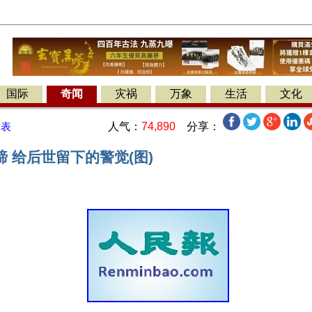
国际
奇闻
灾祸
万象
生活
文化
人气：
74,890
分享：
发表
 给后世留下的警觉(图)