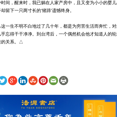
少时间，醒来时，我已躺在人家产房中，且又变为小小的婴儿
却留下一只两寸长的‘猪蹄’遗憾终身。

己这一生不明不白地过了几十年，都是为穷苦生活而奔忙，对
几乎忘得干干净净。到台湾后，一个偶然机会他才知道人的轮
接的关系。△
ww.renminbao.com/rmb/articles/2021/3/11/72278.html