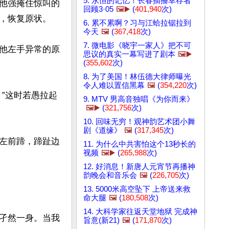
5. 永恒的记忆！长春插播幸存者
他强掩住惊叫的
回顾3·05
🖼️▶️
(
401,940
次)
，恢复原状。

6. 累不累啊？习与江蛤拉锯拉到
今天
🖼️
(
367,418
次)
7. 微电影《晓宇一家人》把不可
他左手异常的原
思议的真实一幕写进了剧本
🖼️▶️
(
355,602
次)
8. 为了美国！林伍德大律师曝光
令人难以置信黑幕
🖼️
(
354,220
次)
”这时若愚拉起
9. MTV 男高音独唱《为你而来》
🖼️▶️
(
321,756
次)
10. 回味无穷！观神韵艺术团小舞
剧《道缘》
🖼️
(
317,345
次)
左前蹄，蹄趾边
11. 为什么中共害怕这个13秒长的
视频
🖼️▶️
(
265,988
次)
12. 好消息！新唐人元宵节再播神
韵晚会和音乐会
🖼️
(
226,705
次)
13. 5000米高空坠下 上帝送来救
命大腿
🖼️
(
180,508
次)
14. 大科学家往返天堂地狱 完成神
孑然一身。当我
旨意(新21)
🖼️
(
171,870
次)