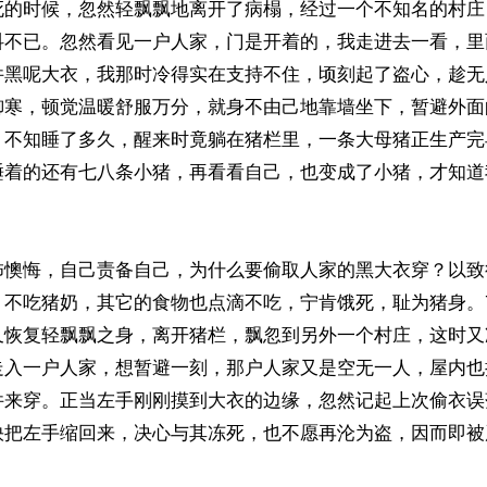
死的时候，忽然轻飘飘地离开了病榻，经过一个不知名的村庄
抖不已。忽然看见一户人家，门是开着的，我走进去一看，里
件黑呢大衣，我那时冷得实在支持不住，顷刻起了盗心，趁无
御寒，顿觉温暖舒服万分，就身不由己地靠墙坐下，暂避外面
。不知睡了多久，醒来时竟躺在猪栏里，一条大母猪正生产完
睡着的还有七八条小猪，再看看自己，也变成了小猪，才知道
怖懊悔，自己责备自己，为什么要偷取人家的黑大衣穿？以致
，不吃猪奶，其它的食物也点滴不吃，宁肯饿死，耻为猪身。
又恢复轻飘飘之身，离开猪栏，飘忽到另外一个村庄，这时又
走入一户人家，想暂避一刻，那户人家又是空无一人，屋内也
件来穿。正当左手刚刚摸到大衣的边缘，忽然记起上次偷衣误
快把左手缩回来，决心与其冻死，也不愿再沦为盗，因而即被