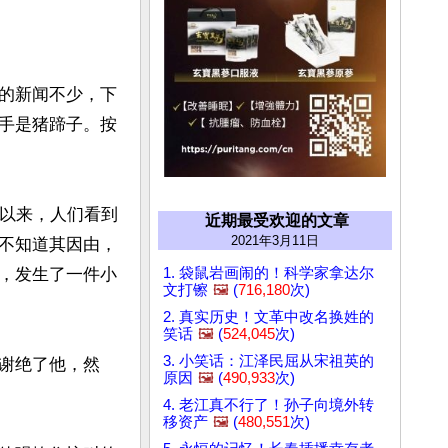
的新闻不少，下
手是猪蹄子。按
直以来，人们看到
近期最受欢迎的文章
2021年3月11日
不知道其因由，
1. 袋鼠岩画闹的！科学家拿达尔
，发生了一件小
文打镲
🖼️
(
716,180
次)
2. 真实历史！文革中改名换姓的
笑话
🖼️
(
524,045
次)
3. 小笑话：江泽民屈从宋祖英的
谢绝了他，然
原因
🖼️
(
490,933
次)
4. 老江真不行了！孙子向境外转
移资产
🖼️
(
480,551
次)