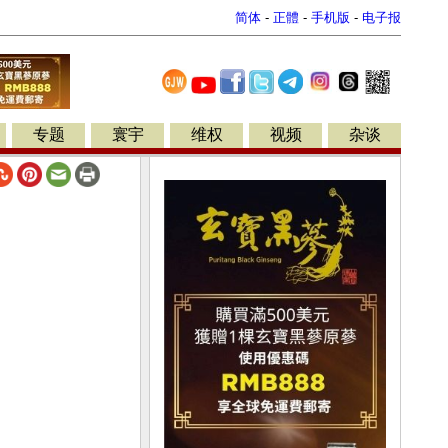
简体
-
正體
-
手机版
-
电子报
专题
寰宇
维权
视频
杂谈