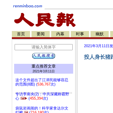
首页
要闻
内幕
时事
幽默
2021年3月11日
投人身长猪蹄
重点推荐文章
2021年3月11日
这个文件超出了江泽民能够容忍
的范围(8图) (
536,767
次)
专访李南央(2)：中共深藏称霸野
心
🖼️▶️
(
455,394
次)
袋鼠岩画闹的！科学家拿达尔文
打镲
🖼️
(
716,180
次)