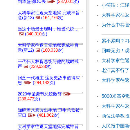
到华盛顿DC去
🖼️▶️
(
287,001
次)
小笑话：江泽
大科学家往返天堂地狱 完成神旨
大科学家往返
意(新13)
🖼️
(
164,776
次)
为什么中共害
当这个场景出现时，谁当总统…
🖼️
(
340,310
次)
累不累啊？习
大科学家往返天堂地狱完成神旨
意(新12)
🖼️
(
160,038
次)
回味无穷！观
大科学家往返天
一代伟人林肯总统与他的战时戒
严
🖼️
(
239,938
次)
老江真不行了
回溯一代雄主 这历史故事值得深
大科学家往返天
思
🖼️▶️
(
294,143
次)
2020年圣诞节总统致辞
🖼️▶️
5000米高空
(
286,473
次)
大科学家往返
知晓奥八篡改出生地 卫生总监被
灭口
🖼️▶️
(
461,962
次)
两位法学教授
人民报中国新
大科学家往返天堂地狱完成神旨