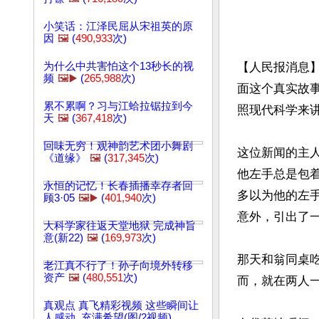
小笑话：江泽民屈从宋祖英的原
因
🖼️
(
490,933
次)
为什么中共害怕这个13秒长的视
【人民报消息
频
🖼️▶️
(
265,988
次)
面这个真实故
累不累啊？习与江蛤拉锯拉到今
照现代科学来
天
🖼️
(
367,418
次)
回味无穷！观神韵艺术团小舞剧
这位新闻的主
《道缘》
🖼️
(
317,345
次)
他左手总是包
永恒的记忆！长春插播幸存者回
多以为他的左
顾3·05
🖼️▶️
(
401,940
次)
意外，引出了一
大科学家往返天堂地狱 完成神旨
意(新22)
🖼️
(
169,973
次)
那天和翁同桌
老江真不行了！孙子向境外转移
资产
🖼️
(
480,551
次)
而，就在两人一
真观点 真飞精彩视频 这些瞬间让
人感动, 充满希望(图/2视频)