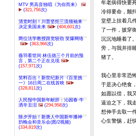
年老病得快要
MTV 男高音独唱《为你而来》
🖼️
▶️
(
321,756
次)
冷得要命，颤
堂壁上挂着几
清党时刻！川普坚拒三流领袖来
决定美国未来
🖼️▶️
(
404,601
次)
了一件，披穿
两位法学教授跟党较劲 笑爆网络
沉沉地睡着了
🖼️▶️
(
363,966
次)
旁，与我并排
薇羽看世间 林伍德三个月前的预
猪了。

言，第二个正在兑现
🖼️▶️
(
157,971
次)
我心里非常恐
笑料百出！新世纪新片《百里挑
一》16日周二在线首映
🖼️▶️
于是决心绝食
(
328,811
次)
如愿以偿，我
人民报中国新年献辞：沁园春·牛
逼迫之下，我
洒辛丑泪
🖼️
(
294,958
次)
想伸手去取一
除夕开始！新唐人中国新年播神
心生警惕，赶
韵晚会和音乐会(图/2视频)
(
334,819
次)