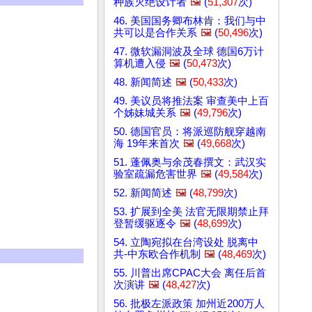
种族灭绝设计者
🖼️
(
51,307
次)
46. 美国国务卿布林肯：我们与中
共可以是合作关系
🖼️
(
50,496
次)
47. 微软漏洞波及全球 德国6万计
算机遭入侵
🖼️
(
50,473
次)
48. 新闻简述
🖼️
(
50,433
次)
49. 美议员将推法案 审查美中上百
个姊妹城关系
🖼️
(
49,796
次)
50. 德国官员：将派巡防舰穿越南
海 19年来首次
🖼️
(
49,668
次)
51. 蓬佩奥与余茂春撰文：武汉实
验室疏漏危害世界
🖼️
(
49,584
次)
52. 新闻简述
🖼️
(
48,799
次)
53. 扩展到全美 法官无限期禁止拜
登暂缓驱逐令
🖼️
(
48,699
次)
54. 立陶宛拟在台湾设处 脱离中
共-中东欧合作机制
🖼️
(
48,469
次)
55. 川普出席CPAC大会 离任后首
次演讲
🖼️
(
48,427
次)
56. 批极左派政策 加州近200万人