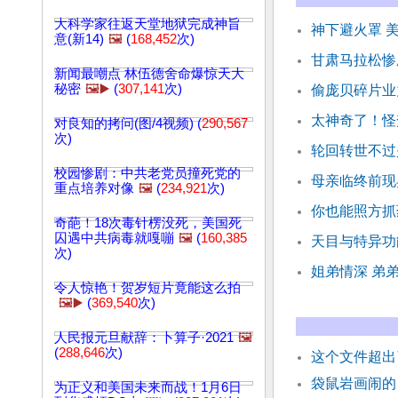
大科学家往返天堂地狱完成神旨
神下避火罩 
意(新14)
🖼️
(
168,452
次)
甘肃马拉松惨
新闻最嘲点 林伍德舍命爆惊天大
秘密
🖼️▶️
(
307,141
次)
偷庞贝碎片业
太神奇了！怪
对良知的拷问(图/4视频) (
290,567
次)
轮回转世不过
校园惨剧：中共老党员撞死党的
母亲临终前现
重点培养对像
🖼️
(
234,921
次)
你也能照方抓
奇葩！18次毒针楞没死，美国死
囚遇中共病毒就嘎嘣
🖼️
(
160,385
天目与特异功
次)
姐弟情深 弟
令人惊艳！贺岁短片竟能这么拍
🖼️▶️
(
369,540
次)
人民报元旦献辞：卜算子·2021
🖼️
(
288,646
次)
这个文件超出
袋鼠岩画闹的
为正义和美国未来而战！1月6日