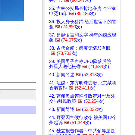
并告官
🖼️
(
86,047
次)
35. 吉林公安局长抢地夺房 企业家
申冤15年
🖼️
(
85,186
次)
36. 投人身长猪蹄 给后世留下的警
觉
🖼️
(
74,890
次)
37. 超越语言和文字 神奇的感应现
象
🖼️
(
74,075
次)
38. 古代奇闻：瘟疫无情却有眼
🖼️
(
73,703
次)
39. 美国男子声称UFO降落后院
外星人送他松饼
🖼️
(
71,584
次)
40. 新闻简述
🖼️
(
53,813
次)
41. 法媒：东方明珠变暗 北京敲响
香港丧钟
🖼️
(
52,411
次)
42. 蓬佩奥点评拜登政府对华及外
交与移民政策
🖼️
(
52,254
次)
43. 新闻简述
🖼️
(
52,022
次)
44. 拜登因气候行政令 被美国12个
州起诉
🖼️
(
51,349
次)
45. 独立报告作者：中共领导层是