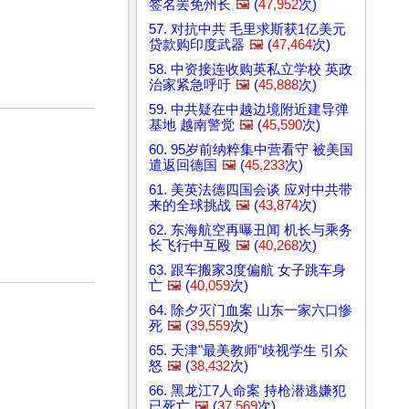
签名罢免州长
🖼️
(
47,952
次)
57. 对抗中共 毛里求斯获1亿美元
贷款购印度武器
🖼️
(
47,464
次)
58. 中资接连收购英私立学校 英政
治家紧急呼吁
🖼️
(
45,888
次)
59. 中共疑在中越边境附近建导弹
基地 越南警觉
🖼️
(
45,590
次)
60. 95岁前纳粹集中营看守 被美国
遣返回德国
🖼️
(
45,233
次)
61. 美英法德四国会谈 应对中共带
来的全球挑战
🖼️
(
43,874
次)
62. 东海航空再曝丑闻 机长与乘务
长飞行中互殴
🖼️
(
40,268
次)
63. 跟车搬家3度偏航 女子跳车身
亡
🖼️
(
40,059
次)
64. 除夕灭门血案 山东一家六口惨
死
🖼️
(
39,559
次)
65. 天津"最美教师"歧视学生 引众
怒
🖼️
(
38,432
次)
66. 黑龙江7人命案 持枪潜逃嫌犯
已死亡
🖼️
(
37,569
次)