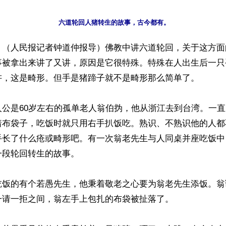
】（人民报记者钟道仲报导）佛教中讲六道轮回，关于这方面
事被拿出来讲了又讲，原因是它很特殊。特殊在人出生后一只
讲，这是畸形。但手是猪蹄子就不是畸形那么简单了。

人公是60岁左右的孤单老人翁伯㧑，他从浙江去到台湾。一
着布袋子，吃饭时就只用右手扒饭吃。熟识、不熟识他的人都
手长了什么疮或畸形吧。有一次翁老先生与人同桌并座吃饭中
段轮回转生的故事。

吃饭的有个若愚先生，他秉着敬老之心要为翁老先生添饭。翁
请一拒之间，翁左手上包扎的布袋被扯落了。
