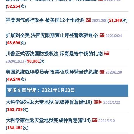
(
52,254
次)
拜登因气候行政令 被美国12个州起诉
🖼️
(
51,349
次)
2021/3/8
扩展到全美 法官无限期禁止拜登暂缓驱逐令
🖼️
2021/2/24
(
48,699
次)
川普正式否决国防授权法 斥责是给中俄的礼物
🖼️
(
50,081
次)
2020/12/23
美国总统就职委员会 投票否决拜登当选总统
🖼️
2020/12/8
(
49,246
次)
更多文章导读：
2021年1月20日
大科学家往返天堂地狱 完成神旨意(新16)
🖼️▶️
2021/1/22
(
163,799
次)
大科学家往返天堂地狱完成神旨意(新14)
🖼️
2021/1/10
(
168,452
次)