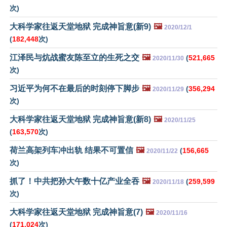
次)
大科学家往返天堂地狱 完成神旨意(新9)
🖼️
2020/12/1
(
182,448
次)
江泽民与炕战蜜友陈至立的生死之交
🖼️
(
521,665
2020/11/30
次)
习近平为何不在最后的时刻停下脚步
🖼️
(
356,294
2020/11/29
次)
大科学家往返天堂地狱 完成神旨意(新8)
🖼️
2020/11/25
(
163,570
次)
荷兰高架列车冲出轨 结果不可置信
🖼️
(
156,665
2020/11/22
次)
抓了！中共把孙大午数十亿产业全吞
🖼️
(
259,599
2020/11/18
次)
大科学家往返天堂地狱 完成神旨意(7)
🖼️
2020/11/16
(
171,024
次)