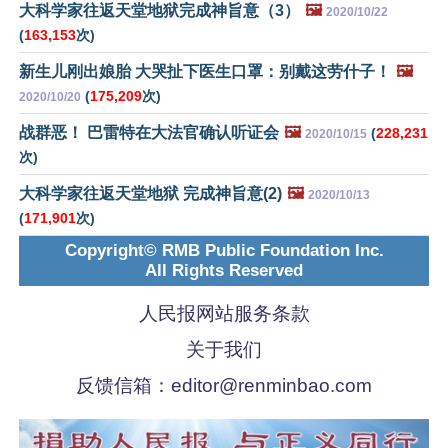
大科学家往返天堂地狱完成神旨意（3）
🖼️
2020/10/22
(
163,153
次)
新生儿刚出娘胎 大哭扯下医生口罩：别戴这劳什子！
🖼️
(
175,209
次)
2020/10/20
战群恶！ 巴雷特在大法官确认听证会
🖼️
(
228,231
2020/10/15
次)
大科学家往返天堂地狱 完成神旨意(2)
🖼️
2020/10/13
(
171,901
次)
Copyright© RMB Public Foundation Inc.
All Rights Reserved
人民报网站服务条款
关于我们
反馈信箱：
editor@renminbao.com