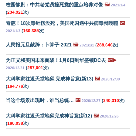
校园惨剧：中共老党员撞死党的重点培养对像
🖼️
2021/1/4
(
234,921
次)
奇葩！18次毒针楞没死，美国死囚遇中共病毒就嘎嘣
🖼️
(
160,385
次)
2021/1/3
人民报元旦献辞：卜算子·2021
🖼️
(
288,646
次)
2021/1/1
为正义和美国未来而战！1月6日到华盛顿DC去
🖼️▶️
(
287,001
次)
2020/12/31
大科学家往返天堂地狱 完成神旨意(新13)
🖼️
2020/12/30
(
164,776
次)
当这个场景出现时，谁当总统…
🖼️
(
340,310
次)
2020/12/27
大科学家往返天堂地狱完成神旨意(新12)
🖼️
2020/12/26
(
160,038
次)