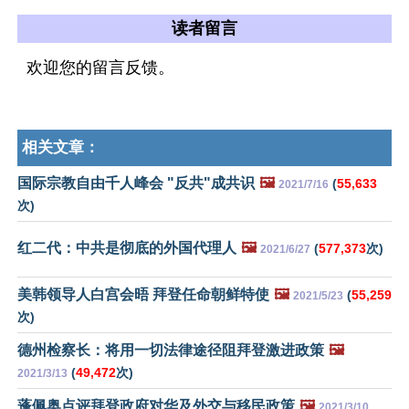
读者留言
欢迎您的留言反馈。
相关文章：
国际宗教自由千人峰会 "反共"成共识
🖼️
(
55,633
2021/7/16
次)
红二代：中共是彻底的外国代理人
🖼️
(
577,373
次)
2021/6/27
美韩领导人白宫会晤 拜登任命朝鲜特使
🖼️
(
55,259
2021/5/23
次)
德州检察长：将用一切法律途径阻拜登激进政策
🖼️
(
49,472
次)
2021/3/13
蓬佩奥点评拜登政府对华及外交与移民政策
🖼️
2021/3/10