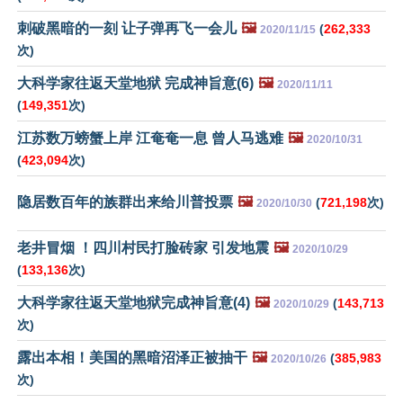
刺破黑暗的一刻 让子弹再飞一会儿
🖼️
(
262,333
2020/11/15
次)
大科学家往返天堂地狱 完成神旨意(6)
🖼️
2020/11/11
(
149,351
次)
江苏数万螃蟹上岸 江奄奄一息 曾人马逃难
🖼️
2020/10/31
(
423,094
次)
隐居数百年的族群出来给川普投票
🖼️
(
721,198
次)
2020/10/30
老井冒烟 ！四川村民打脸砖家 引发地震
🖼️
2020/10/29
(
133,136
次)
大科学家往返天堂地狱完成神旨意(4)
🖼️
(
143,713
2020/10/29
次)
露出本相！美国的黑暗沼泽正被抽干
🖼️
(
385,983
2020/10/26
次)