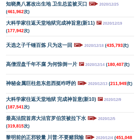
知晓奥八篡改出生地 卫生总监被灭口
🖼️▶️
2020/12/25
(
461,962
次)
大科学家往返天堂地狱完成神旨意(新11)
🖼️
2020/12/19
(
177,942
次)
天选之子千锤百炼 只为这一回
🖼️▶️
(
435,793
次)
2020/12/18
高僧涅盘千年不腐 为何惊倒一片
🖼️
(
180,407
次)
2020/12/14
神秘金属巨柱忽东忽西挺咋呼的
🖼️▶️
(
211,949
次)
2020/12/13
大科学家往返天堂地狱 完成神旨意(新10)
🖼️
2020/12/9
(
187,541
次)
最高法院首席大法官罗伯茨被拉下水
🖼️▶️
2020/12/5
(
319,815
次)
黎明前的正邪较量 川普:不要赌我输
🖼️▶️
(
451,048
2020/12/4