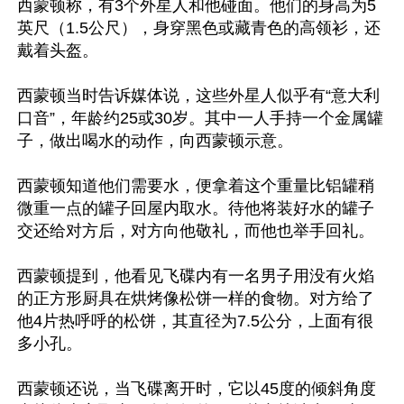
西蒙顿称，有3个外星人和他碰面。他们的身高为5
英尺（1.5公尺），身穿黑色或藏青色的高领衫，还
戴着头盔。

西蒙顿当时告诉媒体说，这些外星人似乎有“意大利
口音”，年龄约25或30岁。其中一人手持一个金属罐
子，做出喝水的动作，向西蒙顿示意。

西蒙顿知道他们需要水，便拿着这个重量比铝罐稍
微重一点的罐子回屋内取水。待他将装好水的罐子
交还给对方后，对方向他敬礼，而他也举手回礼。

西蒙顿提到，他看见飞碟内有一名男子用没有火焰
的正方形厨具在烘烤像松饼一样的食物。对方给了
他4片热呼呼的松饼，其直径为7.5公分，上面有很
多小孔。

西蒙顿还说，当飞碟离开时，它以45度的倾斜角度