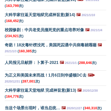
2021/1/22
(
163,799
次)
大科学家往返天堂地狱完成神旨意(新14)
🖼️
2021/1/10
(
168,452
次)
校园惨剧：中共老党员撞死党的重点培养对像
🖼️
2021/1/4
(
234,921
次)
奇葩！18次毒针楞没死，美国死囚遇中共病毒就嘎嘣
🖼️
(
160,385
次)
2021/1/3
人民报元旦献辞：卜算子·2021
🖼️
(
288,646
次)
2021/1/1
为正义和美国未来而战！1月6日到华盛顿DC去
🖼️▶️
(
287,001
次)
2020/12/31
大科学家往返天堂地狱 完成神旨意(新13)
🖼️
2020/12/30
(
164,776
次)
当这个场景出现时，谁当总统…
🖼️
(
340,310
次)
2020/12/27