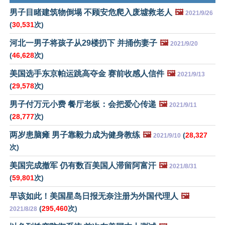
男子目睹建筑物倒塌 不顾安危爬入废墟救老人
🖼️
2021/9/26
(
30,531
次)
河北一男子将孩子从29楼扔下 并捅伤妻子
🖼️
2021/9/20
(
46,628
次)
美国选手东京帕运跳高夺金 赛前收感人信件
🖼️
2021/9/13
(
29,578
次)
男子付万元小费 餐厅老板：会把爱心传递
🖼️
2021/9/11
(
28,777
次)
两岁患脑瘫 男子靠毅力成为健身教练
🖼️
(
28,327
2021/9/10
次)
美国完成撤军 仍有数百美国人滞留阿富汗
🖼️
2021/8/31
(
59,801
次)
早该如此！美国星岛日报无奈注册为外国代理人
🖼️
(
295,460
次)
2021/8/28