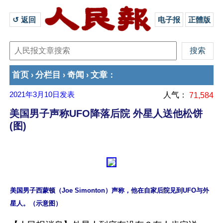
↺ 返回 
电子报
正體版
首页
分栏目
奇闻
文章
›
›
›
：
2021年3月10日
发表
人气：
71,584
美国男子声称UFO降落后院 外星人送他松饼
(图)
美国男子西蒙顿（Joe Simonton）声称，他在自家后院见到UFO与外