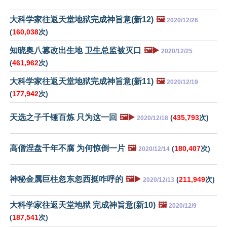
大科学家往返天堂地狱完成神旨意(新12)
🖼️
2020/12/26
(
160,038
次)
知晓奥八篡改出生地 卫生总监被灭口
🖼️▶️
2020/12/25
(
461,962
次)
大科学家往返天堂地狱完成神旨意(新11)
🖼️
2020/12/19
(
177,942
次)
天选之子千锤百炼 只为这一回
🖼️▶️
(
435,793
次)
2020/12/18
高僧涅盘千年不腐 为何惊倒一片
🖼️
(
180,407
次)
2020/12/14
神秘金属巨柱忽东忽西挺咋呼的
🖼️▶️
(
211,949
次)
2020/12/13
大科学家往返天堂地狱 完成神旨意(新10)
🖼️
2020/12/9
(
187,541
次)