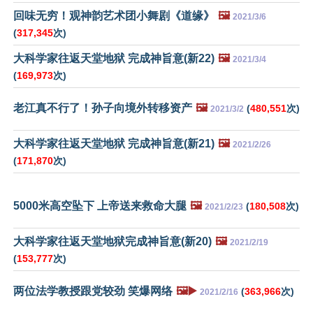
回味无穷！观神韵艺术团小舞剧《道缘》
🖼️
2021/3/6
(
317,345
次)
大科学家往返天堂地狱 完成神旨意(新22)
🖼️
2021/3/4
(
169,973
次)
老江真不行了！孙子向境外转移资产
🖼️
(
480,551
次)
2021/3/2
大科学家往返天堂地狱 完成神旨意(新21)
🖼️
2021/2/26
(
171,870
次)
5000米高空坠下 上帝送来救命大腿
🖼️
(
180,508
次)
2021/2/23
大科学家往返天堂地狱完成神旨意(新20)
🖼️
2021/2/19
(
153,777
次)
两位法学教授跟党较劲 笑爆网络
🖼️▶️
(
363,966
次)
2021/2/16