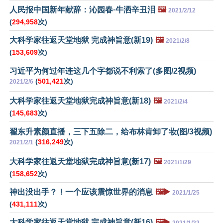
人民报中国新年献辞：沁园春·牛洒辛丑泪
🖼️
2021/2/12
(
294,958
次)
大科学家往返天堂地狱 完成神旨意(新19)
🖼️
2021/2/8
(
153,609
次)
习近平为何过年连这几个字都说不利索了(多图/2视频)
(
501,421
次)
2021/2/6
大科学家往返天堂地狱完成神旨意(新18)
🖼️
2021/2/4
(
145,683
次)
翟东升素颜直播，三下五除二，给布林肯卸了妆(图/3视频)
(
316,249
次)
2021/2/1
大科学家往返天堂地狱完成神旨意(新17)
🖼️
2021/1/29
(
158,652
次)
神出没出手？！一个应该震惊世界的消息
🖼️▶️
2021/1/25
(
431,111
次)
大科学家往返天堂地狱 完成神旨意(新16)
🖼️▶️