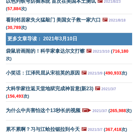
以色列铁穹防御系统 首次在美国本土测试
🖼️
2021/8/23
(
57,884
次)
看到邻居家失火猛敲门 美国女子救一家六口
🖼️
2021/8/18
(
30,789
次)
更多文章导读：
2021年3月10日
袋鼠岩画闹的！科学家拿达尔文打镲
🖼️
(
716,180
2021/3/10
次)
小笑话：江泽民屈从宋祖英的原因
🖼️
(
490,933
次)
2021/3/9
大科学家往返天堂地狱完成神旨意(新23)
🖼️
2021/3/7
(
156,493
次)
为什么中共害怕这个13秒长的视频
🖼️▶️
(
265,988
次)
2021/3/7
累不累啊？习与江蛤拉锯拉到今天
🖼️
(
367,418
次)
2021/3/7