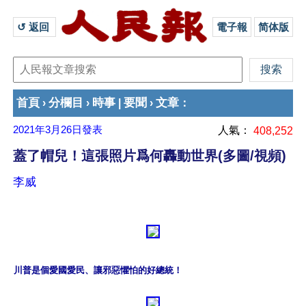
↺ 返回 
電子報
简体版
首頁
分欄目
時事
要聞
文章
›
›
|
›
：
2021年3月26日
發表
人氣：
408,252
蓋了帽兒！這張照片爲何轟動世界(多圖/視頻)
李威
川普是個愛國愛民、讓邪惡懼怕的好總統！