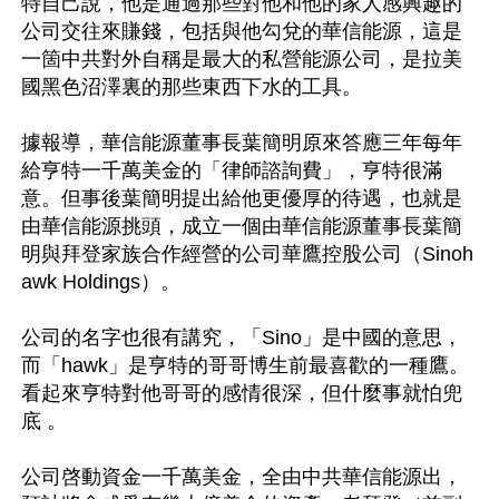
特自己說，他是通過那些對他和他的家人感興趣的
公司交往來賺錢，包括與他勾兌的華信能源，這是
一箇中共對外自稱是最大的私營能源公司，是拉美
國黑色沼澤裏的那些東西下水的工具。

據報導，華信能源董事長葉簡明原來答應三年每年
給亨特一千萬美金的「律師諮詢費」，亨特很滿
意。但事後葉簡明提出給他更優厚的待遇，也就是
由華信能源挑頭，成立一個由華信能源董事長葉簡
明與拜登家族合作經營的公司華鷹控股公司（Sinoh
awk Holdings）。

公司的名字也很有講究，「Sino」是中國的意思，
而「hawk」是亨特的哥哥博生前最喜歡的一種鷹。
看起來亨特對他哥哥的感情很深，但什麼事就怕兜
底 。

公司啓動資金一千萬美金，全由中共華信能源出，