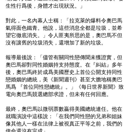
生性行爲後，身體才出現狀況。」

對此，一名內幕人士稱：「拉克萊的爆料令奧巴馬
氣得面色鐵青。他說，這些消息全都是垃圾，並希
望它徹底消失。」令人匪夷所思的是，奧巴馬不但
沒有讓舊的垃圾消失，還增加了新的垃圾。

報導最後說：「儘管有關同性戀傳聞未獲證實，但
奧巴馬卻對同性婚姻持支持態度。在『糾結』多年
後，奧巴馬終於成爲美國歷史上首位公開支持同性
戀婚姻的總統，美《新聞週刊》甚至大膽地稱奧巴
馬爲 『首位同性戀總統』。」《每日世界新聞》致
電向奧巴馬競選總部求證，但未有任何回應。

最終，奧巴馬以微弱票數贏得美國總統連任。他在
就職演說中這樣說：「在我們同性戀的兄弟和姐妹
像其他人一樣在法律上被視真正平等之前，我們的
使命還沒有完成」。
