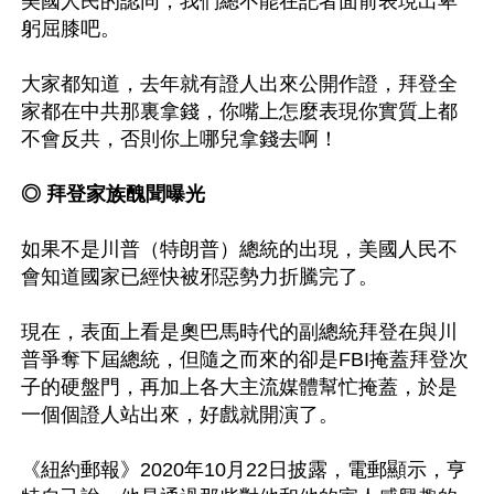
美國人民的認同，我們總不能在記者面前表現出卑
躬屈膝吧。

大家都知道，去年就有證人出來公開作證，拜登全
家都在中共那裏拿錢，你嘴上怎麼表現你實質上都
不會反共，否則你上哪兒拿錢去啊！

◎ 拜登家族醜聞曝光
如果不是川普（特朗普）總統的出現，美國人民不
會知道國家已經快被邪惡勢力折騰完了。

現在，表面上看是奧巴馬時代的副總統拜登在與川
普爭奪下屆總統，但隨之而來的卻是FBI掩蓋拜登次
子的硬盤門，再加上各大主流媒體幫忙掩蓋，於是
一個個證人站出來，好戲就開演了。

《紐約郵報》2020年10月22日披露，電郵顯示，亨