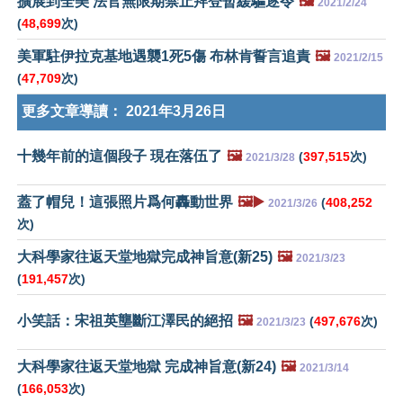
擴展到全美 法官無限期禁止拜登暫緩驅逐令
🖼️
2021/2/24
(
48,699
次)
美軍駐伊拉克基地遇襲1死5傷 布林肯誓言追責
🖼️
2021/2/15
(
47,709
次)
更多文章導讀：
2021年3月26日
十幾年前的這個段子 現在落伍了
🖼️
(
397,515
次)
2021/3/28
蓋了帽兒！這張照片爲何轟動世界
🖼️▶️
(
408,252
2021/3/26
次)
大科學家往返天堂地獄完成神旨意(新25)
🖼️
2021/3/23
(
191,457
次)
小笑話：宋祖英壟斷江澤民的絕招
🖼️
(
497,676
次)
2021/3/23
大科學家往返天堂地獄 完成神旨意(新24)
🖼️
2021/3/14
(
166,053
次)