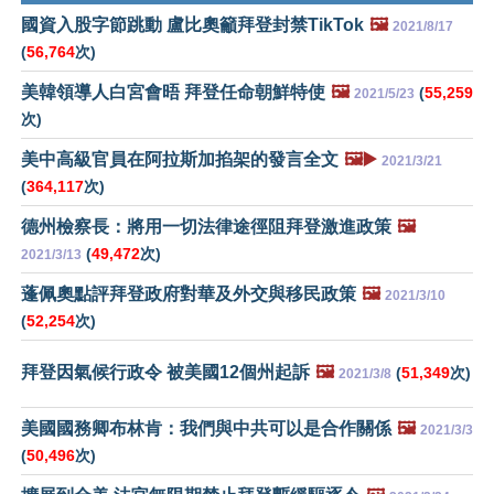
國資入股字節跳動 盧比奧籲拜登封禁TikTok
🖼️
2021/8/17
(
56,764
次)
美韓領導人白宮會晤 拜登任命朝鮮特使
🖼️
(
55,259
2021/5/23
次)
美中高級官員在阿拉斯加掐架的發言全文
🖼️▶️
2021/3/21
(
364,117
次)
德州檢察長：將用一切法律途徑阻拜登激進政策
🖼️
(
49,472
次)
2021/3/13
蓬佩奧點評拜登政府對華及外交與移民政策
🖼️
2021/3/10
(
52,254
次)
拜登因氣候行政令 被美國12個州起訴
🖼️
(
51,349
次)
2021/3/8
美國國務卿布林肯：我們與中共可以是合作關係
🖼️
2021/3/3
(
50,496
次)