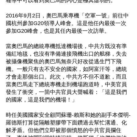
報導中可以看到奧巴馬的內心是極其虛弱的。

2016年9月2日，奧巴馬乘專機「空軍一號」前往中
國杭州參加G20領導人峰會。這是他任內最後一次
參加G20峰會，也是其任內最後一次訪華。

當奧巴馬的總統專機抵達機場後，中共方既沒有準
備紅地毯，也沒有準備連接飛機出口的舷梯，失去
被攝像機聚焦的奧巴馬無奈只好改從逃生門下飛
機。一般只有去不安全的國家，如阿富汗等，總統
才會走那個出口。此次，中共方不但不道歉，而且
當奧巴馬走下總統專機走到機場跑道時，中美官員
發生了衝突，一箇中共官員大聲喊着：「這是我們
的國家，這是我們的機場！」

時任美國國家安全顧問蘇珊-賴斯和她的副手本傑明-
羅德斯打算從隔離塑膠帶下面鑽過去幫忙溝通、化
解矛盾。但他們立即被那個憤怒的中共官員攔住