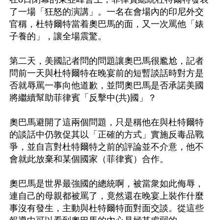
了一場「狂怒的演講」。一名在會場內的印尼外交
官稱，杜特爾特當着奧巴馬的面，又一次罵他「婊
子養的」，讓全場震驚。

第二天，美國記者問的問題讓奧巴馬很尷尬，記者
問前一天與杜特爾特在晚宴前的短暫談話時對方是
否就辱罵一事向他道歉，並問奧巴馬是否承諾美國
將繼續幫助菲律賓「反擊中(共)國」？

奧巴馬避開了這兩個問題，只是稱他在與杜特爾特
的談話中仍敦促其以「正確的方式」實施反毒品戰
爭，並自言對杜特爾特之前的評論並不介意，他不
會就此放棄和某個國家（菲律賓）合作。

奧巴馬是世界最強國的總統啊，被當衆如此侮辱，
連自己的母親都被罵了，竟然還在晚宴上裝作什麼
事沒有發生，主動與杜特爾特面對面交談。從這些