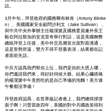
話。

3月中旬，拜登政府的國務卿布林肯（Antony Blinke
n）、美國國家安全顧問沙利文（Jake Sullivan），
與中共中央外事辦主任楊潔篪及國務委員兼外長王
毅在阿拉斯加的安克雷奇舉行對話，這是美國舞弊
總統拜登上任後，美中外交高層首次面對面溝通，
這是形勢所逼，雙方不得不登臺表演，結果都在記
者面前失誤。

中共方認爲我們幫你上位，我們是你的大恩人哪，
你們邀請我們來，得好好伺候大爺。結果心臟搭橋
的楊潔篪中午竟然吃的是自己準備的泡麵！美方連
午餐都沒準備！

拜登政府認爲，在世界級記者會上，我們總得撐撐
面子啊！川普當政四年，美國的對中共國政策得到