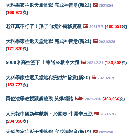
大科學家往返天堂地獄 完成神旨意(新22)
🖼️
2021/3/4
(
169,973
次)
老江真不行了！孫子向境外轉移資產
🖼️
(
480,551
次)
2021/3/2
大科學家往返天堂地獄 完成神旨意(新21)
🖼️
2021/2/26
(
171,870
次)
5000米高空墜下 上帝送來救命大腿
🖼️
(
180,508
次)
2021/2/23
大科學家往返天堂地獄完成神旨意(新20)
🖼️
2021/2/19
(
153,777
次)
兩位法學教授跟黨較勁 笑爆網絡
🖼️▶️
(
363,966
次)
2021/2/16
人民報中國新年獻辭：沁園春·牛灑辛丑淚
🖼️
2021/2/12
(
294,958
次)
大科學家往返天堂地獄 完成神旨意(新19)
🖼️
2021/2/8