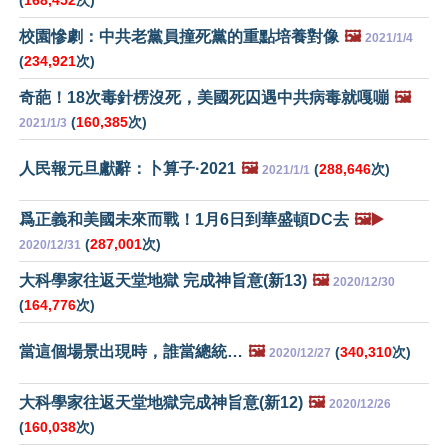
(
168,452
次)
校園慘劇：中共老黨員撞死黨的重點培養對像
🖼️
2021/1/4
(
234,921
次)
奇葩！18次毒針楞沒死，美國死囚遇中共病毒就嘎嘣
🖼️
(
160,385
次)
2021/1/3
人民報元旦獻辭：卜算子·2021
🖼️
(
288,646
次)
2021/1/1
爲正義和美國未來而戰！1月6日到華盛頓DC去
🖼️▶️
(
287,001
次)
2020/12/31
大科學家往返天堂地獄 完成神旨意(新13)
🖼️
2020/12/30
(
164,776
次)
當這個場景出現時，誰當總統…
🖼️
(
340,310
次)
2020/12/27
大科學家往返天堂地獄完成神旨意(新12)
🖼️
2020/12/26
(
160,038
次)