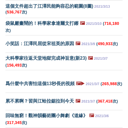
這個文件超出了江澤民能夠容忍的範圍(8圖)
2021/3/13
(
536,767
次)
袋鼠巖畫鬧的！科學家拿達爾文打鑔
🖼️
(
716,180
2021/3/10
次)
小笑話：江澤民屈從宋祖英的原因
🖼️
(
490,933
次)
2021/3/9
大科學家往返天堂地獄完成神旨意(新23)
🖼️
2021/3/7
(
156,493
次)
爲什麼中共害怕這個13秒長的視頻
🖼️▶️
(
265,988
次)
2021/3/7
累不累啊？習與江蛤拉鋸拉到今天
🖼️
(
367,418
次)
2021/3/7
回味無窮！觀神韻藝術團小舞劇《道緣》
🖼️
2021/3/6
(
317,345
次)