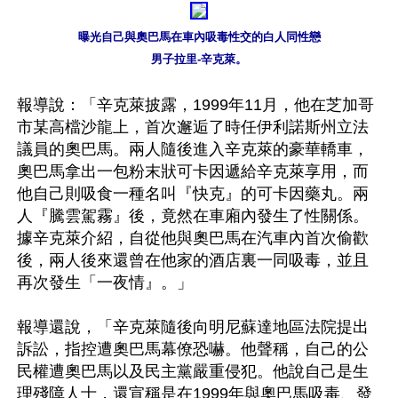
曝光自己與奧巴馬在車內吸毒性交的白人同性戀

男子拉里-辛克萊。
報導說：「辛克萊披露，1999年11月，他在芝加哥
市某高檔沙龍上，首次邂逅了時任伊利諾斯州立法
議員的奧巴馬。兩人隨後進入辛克萊的豪華轎車，
奧巴馬拿出一包粉末狀可卡因遞給辛克萊享用，而
他自己則吸食一種名叫『快克』的可卡因藥丸。兩
人『騰雲駕霧』後，竟然在車廂內發生了性關係。
據辛克萊介紹，自從他與奧巴馬在汽車內首次偷歡
後，兩人後來還曾在他家的酒店裏一同吸毒，並且
再次發生「一夜情』。」

報導還說，「辛克萊隨後向明尼蘇達地區法院提出
訴訟，指控遭奧巴馬幕僚恐嚇。他聲稱，自己的公
民權遭奧巴馬以及民主黨嚴重侵犯。他說自己是生
理殘障人士，還宣稱是在1999年與奧巴馬吸毒、發