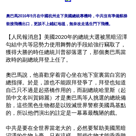
奧巴馬2016年9月在中國杭州走下美國總統專機時，中共沒有準備舷梯
銜接飛機出口，更談不上鋪紅地毯，無奈改走逃生門下飛機。
【人民報消息】美國2020年的總統大選被黑暗沼澤
勾結中共等惡勢力使用舞弊的手段給強行竊取了，
獲得大勝的時任總統川普卻落選了，那個奧巴馬當
政時的副總統拜登上任了。

奧巴馬說，他喜歡穿着背心坐在地下室裏當白宮的
總指揮。於是，誰也不能跟拜登爭了，拜登也知道
自己只不過是起搭橋作用的，而副總統哈里斯（起
箇中文名叫賀錦麗）才是奧巴馬等人挑選的總統備
胎，這些黑色生物都是以毀滅世界警察美國爲基點
的，所以他們演出的註定是一幕幕最醜陋的戲。

中共是要在全世界當老大的，必然要幫助美國黑暗
沼澤的生物上臺，只有這樣，那些生物才能乖乖聽