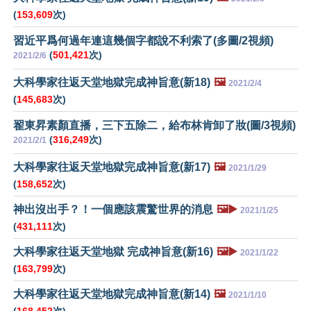
(
153,609
次)
習近平爲何過年連這幾個字都說不利索了(多圖/2視頻)
(
501,421
次)
2021/2/6
大科學家往返天堂地獄完成神旨意(新18)
🖼️
2021/2/4
(
145,683
次)
翟東昇素顏直播，三下五除二，給布林肯卸了妝(圖/3視頻)
(
316,249
次)
2021/2/1
大科學家往返天堂地獄完成神旨意(新17)
🖼️
2021/1/29
(
158,652
次)
神出沒出手？！一個應該震驚世界的消息
🖼️▶️
2021/1/25
(
431,111
次)
大科學家往返天堂地獄 完成神旨意(新16)
🖼️▶️
2021/1/22
(
163,799
次)
大科學家往返天堂地獄完成神旨意(新14)
🖼️
2021/1/10