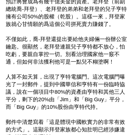
預計將會成爲有幾十億美金的資產。老拜登（前副
總統喬-拜登）、老拜登的弟弟和老拜登的兒子亨特
擁有公司50%的股權（乾股）。這樣一來，拜登家
族就心甘情願的爲這個公司拼死賣力賺錢了。

不僅如此，喬-拜登還提出要給他夫婦倆一份辦公室
鑰匙。很顯然，老拜登連親兒子亨特都不放心，怕
吃虧，要親自掌控一切。別看治理國家他一竅不
通，但如何非法獲利他可是一點兒不糊塗啊！

人算不如天算，出現了亨特電腦門。這次電腦門曝
光了一封郵件，提到中國華信和亨特有一份臨時協
議，說在一個項目中80%的資產由亨特和其他三人
平分，剩下的20%由「Jim」和「Big Guy」平分，
而「Big Guy」的10%股份由亨特代持。

郵件中清楚寫着「這是體現中國軟實力的非常有效
的方式」。這顯示拜登家族都心知肚明已經涉嫌違