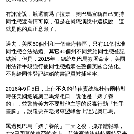
有評論說，競選前爲了拉票，奧巴馬宣稱自己支持
同性戀還有情可原，但是在就職演說中這樣說，這
就是他的真正意願了。

過去，美國50個州和一個華府特區，只有11個批准
同性戀合法結婚。其它40個州不同意給同性戀登記
結婚，但是，2015年，總統奧巴馬簽署命令，美國
用法律手段強行使同性戀婚姻在整個美國合法化。
不肯給同性登記結婚的書記員被捕坐牢。

2016年9月5日，上任不久的菲律賓總統杜特爾特對
時任美國總統奧巴馬爆粗口，說他是「婊子養
的」，並警告美方不要對他主導的反毒行動「指手
畫腳」，說還要在老撾東盟峰會上詛咒奧巴馬。

罵過奧巴馬「婊子養的」三天之後，據媒體報導，
在8日閉幕的東亞峰會上，菲律賓總統杜特爾特發表