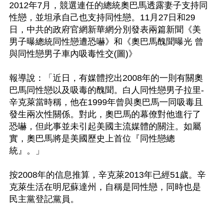
2012年7月，競選連任的總統奧巴馬透露妻子支持同
性戀，並坦承自己也支持同性戀。11月27日和29
日，中共的政府官網新華網分別發表兩篇新聞《美
男子曝總統同性戀遭恐嚇》和《奧巴馬醜聞曝光 曾
與同性戀男子車內吸毒性交(圖)》

報導說：「近日，有媒體挖出2008年的一則有關奧
巴馬同性戀以及吸毒的醜聞。白人同性戀男子拉里-
辛克萊當時稱，他在1999年曾與奧巴馬一同吸毒且
發生兩次性關係。對此，奧巴馬的幕僚對他進行了
恐嚇，但此事並未引起美國主流媒體的關注。如屬
實，奧巴馬將是美國歷史上首位『同性戀總
統』。」

按2008年的信息推算，辛克萊2013年已經51歲。辛
克萊生活在明尼蘇達州，自稱是同性戀，同時也是
民主黨登記黨員。
