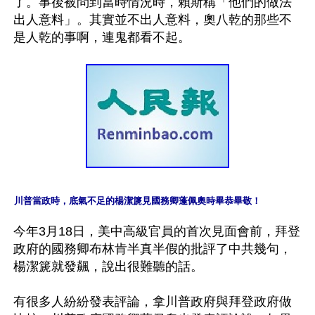
了。事後被問到當時情況時，賴斯稱「他們的做法
出人意料」。其實並不出人意料，奧八乾的那些不
川普當政時，底氣不足的楊潔篪見國務卿蓬佩奧時畢恭畢敬！
今年3月18日，美中高級官員的首次見面會前，拜登
政府的國務卿布林肯半真半假的批評了中共幾句，
楊潔篪就發飆，說出很難聽的話。

有很多人紛紛發表評論，拿川普政府與拜登政府做