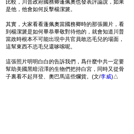
比較，川普政府國務卿蓬佩奧也發表評論說，如果
是他，他會如何反擊楊潔篪。

其實，大家看看蓬佩奧當國務卿時的那張圖片，看
到楊潔篪是如何畢恭畢敬對待他的，就會知道川普
當政時根本不可能出現中共官員敢恣毛兒的場面，
這幫東西不恣毛兒還哆嗦呢。

這張照片明明白白的告訴我們，爲什麼中共一定要
幫助美國黑暗沼澤的生物們把持白宮，同時又從骨
子裏看不起拜登、奧巴馬這些爛貨。(文/
李威