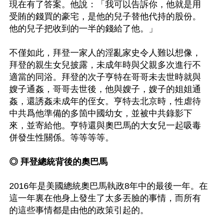
現在有了答案。他說：「我可以告訴你，他就是用
受賄的錢買的豪宅，是他的兒子替他代持的股份。
他的兒子把收到的一半的錢給了他。」

不僅如此，拜登一家人的淫亂家史令人難以想像，
拜登的親生女兒披露，未成年時與父親多次進行不
適當的同浴。拜登的次子亨特在哥哥未去世時就與
嫂子通姦，哥哥去世後，他與嫂子，嫂子的姐姐通
姦，還誘姦未成年的侄女。亨特去北京時，性虐待
中共爲他準備的多箇中國幼女，並被中共錄影下
來，並寄給他。亨特還與奧巴馬的大女兒一起吸毒
併發生性關係。等等等等。

◎ 拜登總統背後的奧巴馬
2016年是美國總統奧巴馬執政8年中的最後一年。在
這一年裏在他身上發生了太多丟臉的事情，而所有
的這些事情都是由他的政策引起的。
